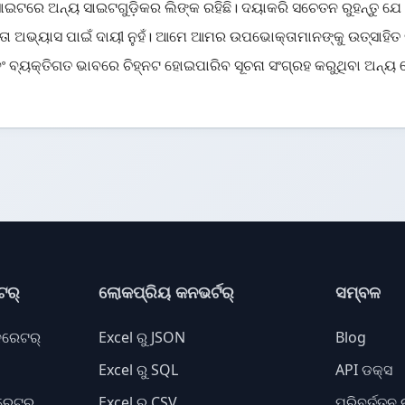
ାଇଟରେ ଅନ୍ୟ ସାଇଟଗୁଡ଼ିକର ଲିଙ୍କ ରହିଛି। ଦୟାକରି ସଚେତନ ରୁହନ୍ତୁ ଯେ 
ା ଅଭ୍ୟାସ ପାଇଁ ଦାୟୀ ନୁହଁ। ଆମେ ଆମର ଉପଭୋକ୍ତାମାନଙ୍କୁ ଉତ୍ସାହି
ଂ ବ୍ୟକ୍ତିଗତ ଭାବରେ ଚିହ୍ନଟ ହୋଇପାରିବ ସୂଚନା ସଂଗ୍ରହ କରୁଥିବା ଅନ୍ୟ 
ଟର୍
ଲୋକପ୍ରିୟ କନଭର୍ଟର୍
ସମ୍ବଳ
ନେରେଟର୍
Excel ରୁ JSON
Blog
Excel ରୁ SQL
API ଡକ୍ସ
ରେଟର୍
Excel ରୁ CSV
ପରିବର୍ତ୍ତନ