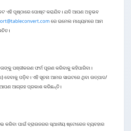
 ଏହି ପୃଷ୍ଠାରେ ପୋଷ୍ଟ କରାଯିବ। ଯଦି ଆପଣ ଅନୁଭବ
ort@tableconvert.com
ରେ ଇମେଲ ମାଧ୍ୟମରେ ଆମ
ଉଚିତ।
ଙ୍କୁ ପଞ୍ଜୀକରଣ ଫର୍ମ ପୂରଣ କରିବାକୁ କହିପାରିବା।
 ଦେବାକୁ ପଡ଼ିବ। ଏହି ସୂଚନା ଆମର ସାଇଟରେ ଥିବା ଉତ୍ପାଦ/
 ଆପଣ ଆଗ୍ରହ ପ୍ରକାଶ କରିଛନ୍ତି।
 କରିବା ପାଇଁ ବ୍ରାଉଜରର ସ୍ଥାନୀୟ ଷ୍ଟୋରେଜ ବ୍ୟବହାର