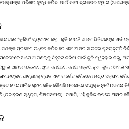
ୋକ୍ତାଙ୍କ ଅଭିଜ୍ଞତା ବୃଦ୍ଧି କରିବା ପାଇଁ ଡାଟା ବ୍ରାଉଜର ଦ୍ୱାରା (ଆପଣ
ଜ
ସାଇଟରେ “କୁକିଜ” ବ୍ୟବହାର କରୁ। କୁକି ହେଉଛି ସାଇଟ ଭିଜିଟରଙ୍କ ହାର୍
ପଣଙ୍କ ପ୍ରବେଶ ଉନ୍ନତ କରିବାରେ ଏବଂ ଆମର ସାଇଟର ପୁନରାବୃତ୍ତି ଭିଜ
ଯେତେବେଳେ ଆମେ ଆପଣଙ୍କୁ ଚିହ୍ନଟ କରିବା ପାଇଁ କୁକି ବ୍ୱବହାର କରୁ, ଆପ
ାହାଦ୍ୱାରା ଆମର ସାଇଟରେ ଥିବା ସମୟରେ ସମୟ ସଞ୍ଚୟ ହୁଏ। କୁକିଜ ଆମର ସାଇ
ମାନଙ୍କର ଆଗ୍ରହକୁ ଟ୍ରାକ ଏବଂ ଟାର୍ଗେଟ କରିବାରେ ମଧ୍ୟ ସକ୍ଷମ କରି
ହ୍ନଟ ହୋଇପାରିବ ସୂଚନା ସହିତ କୌଣସି ପ୍ରକାରେ ସଂଯୁକ୍ତ ନୁହେଁ। ଆମର 
ତି (ଉଦାହରଣ ସ୍ୱରୂପ, ବିଜ୍ଞାପନଦାତା)। ତଥାପି, ଏହି କୁକିଜ ଉପରେ ଆମର କୌଣ
କ