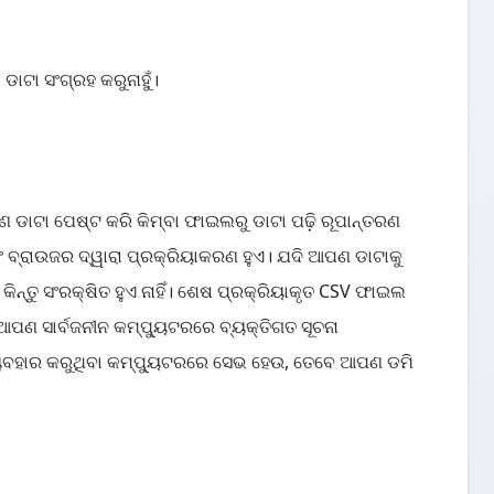
ଟା ସଂଗ୍ରହ କରୁନାହୁଁ।
 ଡାଟା ପେଷ୍ଟ କରି କିମ୍ବା ଫାଇଲରୁ ଡାଟା ପଢ଼ି ରୂପାନ୍ତରଣ
 ବ୍ରାଉଜର ଦ୍ୱାରା ପ୍ରକ୍ରିୟାକରଣ ହୁଏ। ଯଦି ଆପଣ ଡାଟାକୁ
କିନ୍ତୁ ସଂରକ୍ଷିତ ହୁଏ ନାହିଁ। ଶେଷ ପ୍ରକ୍ରିୟାକୃତ CSV ଫାଇଲ
 ସାର୍ବଜନୀନ କମ୍ପ୍ୟୁଟରରେ ବ୍ୟକ୍ତିଗତ ସୂଚନା
 ବ୍ୟବହାର କରୁଥିବା କମ୍ପ୍ୟୁଟରରେ ସେଭ ହେଉ, ତେବେ ଆପଣ ଡମି