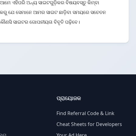
ଆମେ ଏହିପରି ଅନ୍ୟ ସାଇଟଗୁଡ଼ିକର ବିଷୟବସ୍ତୁ କିମ୍ବା
ତ କରୁ ଯେ ସେମାନେ ଆମର ସାଇଟ ଛାଡ଼ିବା ସମୟରେ ସଚେତନ
କୌଣସି ସାଇଟର ଗୋପନୀୟତା ବିବୃତି ପଢ଼ିବେ।
ପ୍ରାୟୋଜକ
Find Referral Code & Link
Cheat Sheets for Developers
 ଲଗ୍
Your Ad Here