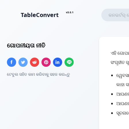
v3.0.1
TableConvert
ଗୋପନୀୟତା ନୀତି
ଏହି ଗୋପନ
ସଂଗୃହୀତ 
ଟେବୁଲ ସହିତ କାମ କରିବାକୁ ସହଜ କରନ୍ତୁ
ୱେବସା
କାହା 
ଆପଣଙ୍
ଆପଣଙ୍
ସୂଚନା