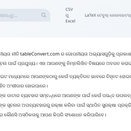
CSV
ରୁ
LaTeX ଟେବୁଲ୍ ଜେନେରେଟର୍
Excel
ୀୟତା ନୀତି tableConvert.com ର ଗୋପନୀୟତା ଅଭ୍ୟାସଗୁଡ଼ିକୁ ପ୍ରକା
ସୂଚନା ପାଇଁ ପ୍ରଯୁଜ୍ୟ। ଏହା ଆପଣଙ୍କୁ ନିମ୍ନଲିଖିତ ବିଷୟରେ ଅବଗତ କରା
ଇଟ ମାଧ୍ୟମରେ ଆପଣଙ୍କଠାରୁ କେଉଁ ବ୍ୟକ୍ତିଗତ ଭାବରେ ଚିହ୍ନଟ ହୋଇପାରି
ସହିତ ଅଂଶୀଦାର ହୋଇପାରେ।
କ ଡାଟାର ବ୍ୟବହାର ସମ୍ବନ୍ଧରେ ଆପଣଙ୍କ ପାଇଁ କେଉଁ ପସନ୍ଦ ଉପଲବ୍
କ ସୂଚନାର ଅପବ୍ୟବହାରରୁ ରକ୍ଷା କରିବା ପାଇଁ ସ୍ଥାପିତ ସୁରକ୍ଷା ପ୍ରକ୍ର
ରେ କୌଣସି ଅସଠିକତାକୁ ଆପଣ କିପରି ସଂଶୋଧନ କରିପାରିବେ।