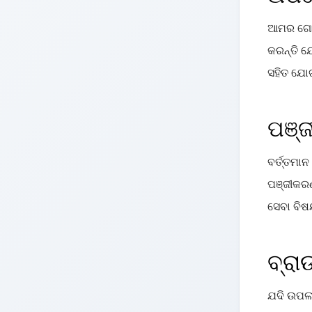
ଆମର ଗୋପ
କରନ୍ତି ଯ
ସହିତ ଯୋ
ପଞ୍
ବର୍ତ୍ତମା
ପଞ୍ଜୀକରଣ
ସେବା ବି
ବ୍ର
ଯଦି ଉପଲ