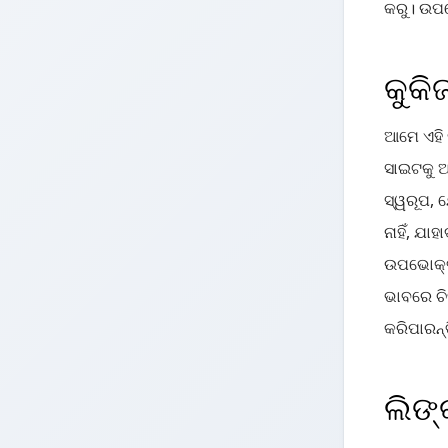
କରୁ। ଉପଭ
କୁକି
ଆମେ ଏହି 
ସାଇଟକୁ ଆ
ସ୍ୱରୂପ, 
ନାହିଁ, ଯ
ଉପଭୋକ୍ତା
ଭାବରେ ଚି
କରିପାରନ୍
ଲିଙ୍