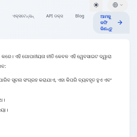
ଏକ୍ସଟେନ୍ସନ୍
API ଡକ୍ସ
Blog
ଆମକୁ
କଫି
କିଣନ୍ତୁ
ଶ କରେ। ଏହି ଗୋପନୀୟତା ନୀତି କେବଳ ଏହି ୱେବସାଇଟ ଦ୍ୱାରା
ଇବ:
ବ ସୂଚନା ସଂଗ୍ରହ କରାଯାଏ, ଏହା କିପରି ବ୍ୟବହୃତ ହୁଏ ଏବଂ
ଧ।
ିୟା।