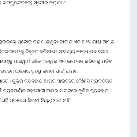
ଙ୍କ କମ୍ପ୍ୟୁଟରରେ) ଷ୍ଟୋର କରାଯାଏ।
ଡ ଡ୍ରାଇଭରେ ଷ୍ଟୋର କରାଯାଇଥିବା ଡାଟାର ଏକ ଅଂଶ ଯାହା ଆମର
ିଟରମାନଙ୍କୁ ଚିହ୍ନଟ କରିବାରେ ସାହାଯ୍ୟ କରେ। ଉଦାହରଣ
ଣଙ୍କୁ ପାସୱାର୍ଡ ସହିତ ଏକାଧିକ ଥର ଲଗ ଇନ କରିବାକୁ ପଡ଼ିବ
ଟରେ ଅଭିଜ୍ଞତା ବୃଦ୍ଧି କରିବା ପାଇଁ ଆମର
ପାରେ। କୁକିର ବ୍ୟବହାର ଆମର ସାଇଟରେ କୌଣସି ବ୍ୟକ୍ତିଗତ
କିଛି ବ୍ୟବସାୟିକ ସହଯୋଗୀ ଆମର ସାଇଟରେ କୁକିଜ ବ୍ୟବହାର
ସି ପ୍ରବେଶ କିମ୍ବା ନିୟନ୍ତ୍ରଣ ନାହିଁ।