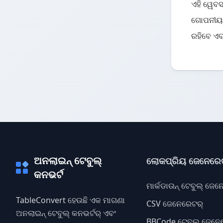
ଏହି ୱେବସ
ଗୋପନୀୟତ
ରହିବେ ଏବ
ଅନଲାଇନ୍ ଟେବୁଲ୍
ଲୋକପ୍ରିୟ ଜେନେରେ
କନଭର୍ଟ
ମାର୍କଡାଉନ୍ ଟେବୁଲ୍ ଜେ
TableConvert ହେଉଛି ଏକ ମାଗଣା
CSV ଜେନେରେଟର୍
ଅନଲାଇନ୍ ଟେବୁଲ୍ କନଭର୍ଟର୍ ଏବଂ
BBCode ଟେବୁଲ୍ ଜେନେ