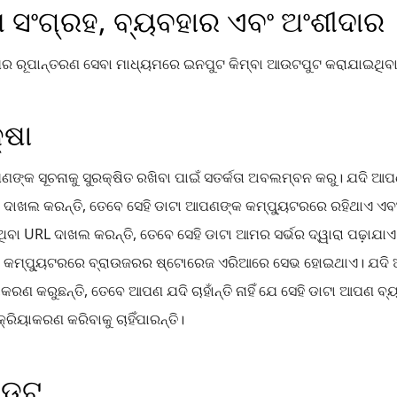
ା ସଂଗ୍ରହ, ବ୍ୟବହାର ଏବଂ ଅଂଶୀଦାର
ରୂପାନ୍ତରଣ ସେବା ମାଧ୍ୟମରେ ଇନପୁଟ କିମ୍ବା ଆଉଟପୁଟ କରାଯାଇଥିବା ଡା
୍ଷା
୍କ ସୂଚନାକୁ ସୁରକ୍ଷିତ ରଖିବା ପାଇଁ ସତର୍କତା ଅବଲମ୍ବନ କରୁ। ଯଦି ଆପଣ
ା ଦାଖଲ କରନ୍ତି, ତେବେ ସେହି ଡାଟା ଆପଣଙ୍କ କମ୍ପ୍ୟୁଟରରେ ରହିଥାଏ ଏବଂ
ୁଥିବା URL ଦାଖଲ କରନ୍ତି, ତେବେ ସେହି ଡାଟା ଆମର ସର୍ଭର ଦ୍ୱାରା ପଢ଼ାଯାଏ 
କମ୍ପ୍ୟୁଟରରେ ବ୍ରାଉଜରର ଷ୍ଟୋରେଜ ଏରିଆରେ ସେଭ ହୋଇଥାଏ। ଯଦି ଆପଣ
ାକରଣ କରୁଛନ୍ତି, ତେବେ ଆପଣ ଯଦି ଚାହାଁନ୍ତି ନାହିଁ ଯେ ସେହି ଡାଟା ଆପଣ
୍ରିୟାକରଣ କରିବାକୁ ଚାହିଁପାରନ୍ତି।
ଡେଟ