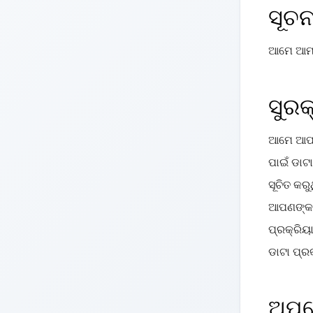
ସୂଚନ
ଆମେ ଆମର 
ସୁରକ
ଆମେ ଆପଣଙ
ପାଇଁ ଡାଟ
ସୂଚିତ କର
ଆପଣଙ୍କ 
ପ୍ରକ୍ରିୟ
ଡାଟା ପ୍ରକ
ଅପ