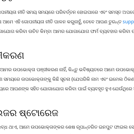
ନୀୟତା ନୀତି ସମୟ ସମୟରେ ପରିବର୍ତ୍ତନ ହୋଇପାରେ ଏବଂ ସମସ୍ତ ଅପଡେଟ
େ ଆମେ ଏହି ଗୋପନୀୟତା ନୀତି ପାଳନ କରୁନାହୁଁ, ତେବେ ଆପଣ ତୁରନ୍ତ
supp
ଗାଯୋଗ କରିବା ଉଚିତ କିମ୍ବା ଆମର ଯୋଗାଯୋଗ ଫର୍ମ ବ୍ୟବହାର କରିବା 
ଜୀକରଣ
ନ ଆମର ଉପଭୋକ୍ତା ପଞ୍ଜୀକରଣ ନାହିଁ, କିନ୍ତୁ ଭବିଷ୍ୟତରେ ଆମେ ଉପଭୋକ୍ତା
 ସମୟରେ ଉପଭୋକ୍ତାଙ୍କୁ କିଛି ସୂଚନା (ଯେପରିକି ନାମ ଏବଂ ଇମେଲ ଠିକଣା)
ଷୟରେ ଆପଣଙ୍କ ସହିତ ଯୋଗାଯୋଗ କରିବା ପାଇଁ ବ୍ୟବହୃତ ହୁଏ ଯେଉଁଥିରେ
ାଉଜର ଷ୍ଟୋରେଜ
ବ୍ଧ ଥାଏ, ଆମେ ଉପଭୋକ୍ତାଙ୍କର ଶେଷ ରୂପାନ୍ତରିତ ଇନପୁଟ ଫାଇଲ ସେଭ