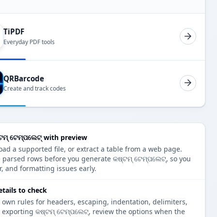
TiPDF
Everyday PDF tools
QRBarcode
Create and track codes
ଟମ୍ ଟେମ୍ପଲେଟ୍ with preview
oad a supported file, or extract a table from a web page.
e parsed rows before you generate କଷ୍ଟମ୍ ଟେମ୍ପଲେଟ୍, so you
r, and formatting issues early.
etails to check
 own rules for headers, escaping, indentation, delimiters,
e exporting କଷ୍ଟମ୍ ଟେମ୍ପଲେଟ୍, review the options when the