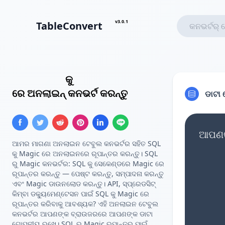
v3.0.1
TableConvert
SQL ଇନସର୍ଟ
କୁ
କଷ୍ଟମ୍ ଟେମ୍ପଲେଟ୍
ରେ ଅନଲାଇନ୍ କନଭର୍ଟ କରନ୍ତୁ
ଡାଟା 
ଆପଣଙ୍
ଆମର ମାଗଣା ଅନଲାଇନ ଟେବୁଲ କନଭର୍ଟର ସହିତ SQL
କୁ Magic ରେ ଅନଲାଇନରେ ରୂପାନ୍ତର କରନ୍ତୁ। SQL
ରୁ Magic କନଭର୍ଟର: SQL କୁ ସେକେଣ୍ଡରେ Magic ରେ
ରୂପାନ୍ତର କରନ୍ତୁ — ପେଷ୍ଟ କରନ୍ତୁ, ସମ୍ପାଦନା କରନ୍ତୁ
ଏବଂ Magic ଡାଉନଲୋଡ କରନ୍ତୁ। API, ସ୍ପ୍ରେଡସିଟ୍
କିମ୍ବା ଡକ୍ୟୁମେଣ୍ଟେସନ ପାଇଁ SQL କୁ Magic ରେ
ରୂପାନ୍ତର କରିବାକୁ ଆବଶ୍ୟକ? ଏହି ଅନଲାଇନ ଟେବୁଲ
କନଭର୍ଟର ଆପଣଙ୍କ ବ୍ରାଉଜରରେ ଆପଣଙ୍କ ଡାଟା
ଗୋପନୀୟ ରଖେ। SQL ରୁ Magic ରୂପାନ୍ତର ପାଇଁ,