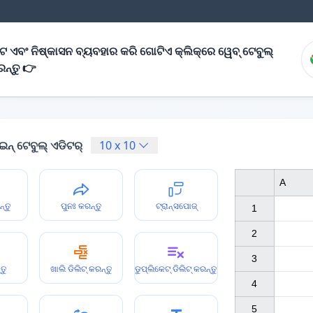
ନଟ ଏବଂ ନିଷ୍କାସନ ବ୍ୟବହାର କରି ଗୋଟିଏ କ୍ଲିକ୍‌ରେ ୱେବ୍ ଟେବୁଲ୍
ରନ୍ତୁ 👉
ନ୍ ଟେବୁଲ୍ ଏଡିଟର୍
10
x
10
A
ନ୍ତୁ
ପୁନଃ କରନ୍ତୁ
ଟ୍ରାନ୍ସପୋଜ୍
1

2

3

ତୁ
ଖାଲି ଡିଲିଟ୍ କରନ୍ତୁ
ଡୁପ୍ଲିକେଟ୍ ଡିଲିଟ୍ କରନ୍ତୁ
4

5
