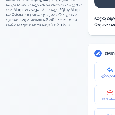
ଟେବୁଲ ପେଷ୍ଟ କରନ୍ତୁ, ଫାଇଲ ଅପଲୋଡ କରନ୍ତୁ ଏବଂ
ସଫା Magic ଆଉଟପୁଟ କପି କରନ୍ତୁ। SQL କୁ Magic
ରେ ନିର୍ଭରଯୋଗ୍ୟ ଭାବେ ରୂପାନ୍ତର କରିବାକୁ, ଆପଣ
ଟେବୁଲ୍ ଚିହ୍
ପ୍ରଥମେ ଟେବୁଲ ସମୀକ୍ଷା କରିପାରିବେ ଏବଂ ତାପରେ
ନିଷ୍କାସନ କ
ଅନ୍ତିମ Magic ଫଳାଫଳ ରପ୍ତାନି କରିପାରିବେ।
ଅନଲାଇ
ପୂର୍ବବତ୍ କର
ସଫା କରନ୍