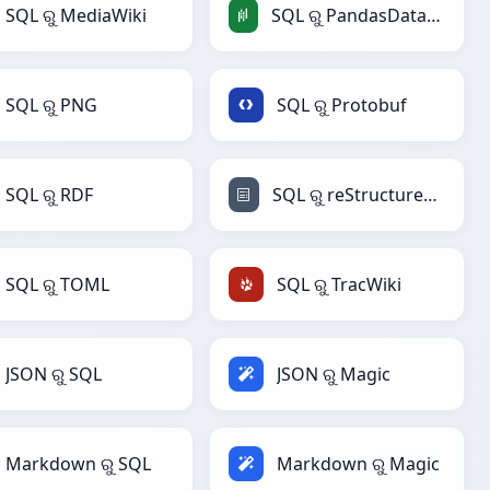
SQL ରୁ MediaWiki
SQL ରୁ PandasDataFrame
SQL ରୁ PNG
SQL ରୁ Protobuf
SQL ରୁ RDF
SQL ରୁ reStructuredText
SQL ରୁ TOML
SQL ରୁ TracWiki
JSON ରୁ SQL
JSON ରୁ Magic
Markdown ରୁ SQL
Markdown ରୁ Magic