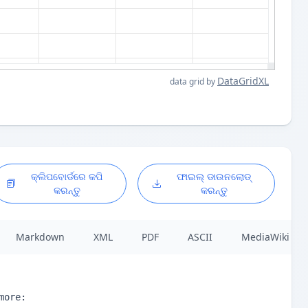
DataGridXL
data grid by
କ୍ଲିପବୋର୍ଡରେ କପି
ଫାଇଲ୍ ଡାଉନଲୋଡ୍
କରନ୍ତୁ
କରନ୍ତୁ
Markdown
XML
PDF
ASCII
MediaWiki