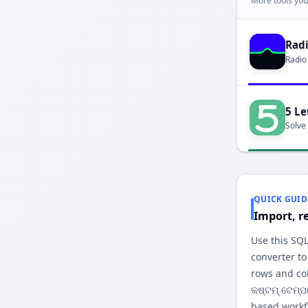
More tools you'
Rad
Radio
5 Le
Solve
QUICK GUID
Import, r
Use this SQL
converter to
rows and co
କଷ୍ଟମ୍ ଟେମ୍
based workfl