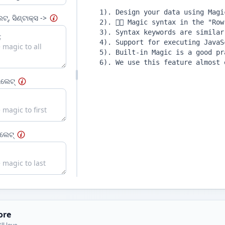
ଟ୍, ସିଣ୍ଟାକ୍ସ ->
ପଲେଟ୍
ପଲେଟ୍
ore