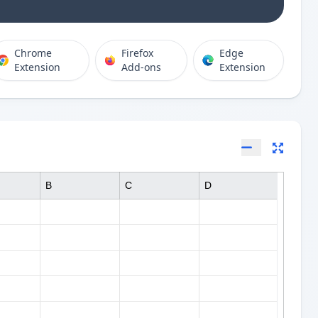
Chrome
Firefox
Edge
Extension
Add-ons
Extension
B
C
D