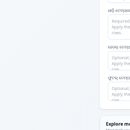
ଧାଡ଼ି ଟେମ୍ପଲେ
ହେଡର୍ ଟେମ୍
ଫୁଟର୍ ଟେମ୍
Explore m