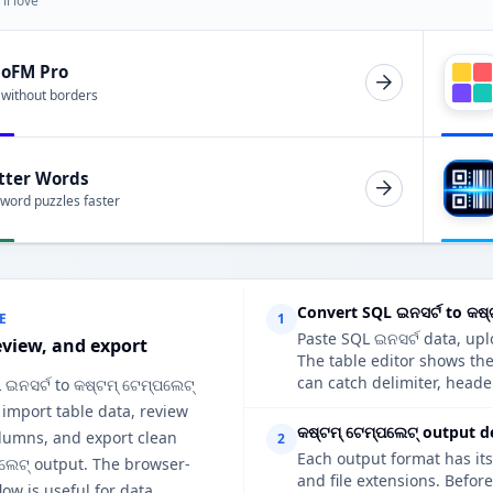
ll love
ioFM Pro
 without borders
tter Words
 word puzzles faster
Convert SQL ଇନସର୍ଟ to କଷ୍
E
1
Paste SQL ଇନସର୍ଟ data, upl
eview, and export
The table editor shows th
can catch delimiter, heade
 ଇନସର୍ଟ to କଷ୍ଟମ୍ ଟେମ୍ପଲେଟ୍
 import table data, review
କଷ୍ଟମ୍ ଟେମ୍ପଲେଟ୍ output d
lumns, and export clean
2
Each output format has its
ପଲେଟ୍ output. The browser-
and file extensions. Befor
ow is useful for data