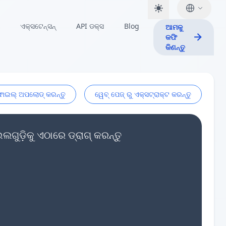
ଏକ୍ସଟେନ୍ସନ୍
API ଡକ୍ସ
Blog
ଆମକୁ
କଫି
କିଣନ୍ତୁ
ଫାଇଲ୍ ଅପଲୋଡ୍ କରନ୍ତୁ
ୱେବ୍ ପେଜ୍ ରୁ ଏକ୍ସଟ୍ରାକ୍ଟ କରନ୍ତୁ
ୁଡ଼ିକୁ ଏଠାରେ ଡ୍ରାଗ୍ କରନ୍ତୁ