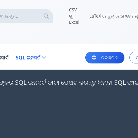
CSV
ରୁ
LaTeX ଟେବୁଲ୍ ଜେନେରେଟର୍
Excel
ସୋର୍ସ
SQL ଇନସର୍ଟ
ଉଦାହରଣ
କର SQL ଇନସର୍ଟ ଡାଟା ପେଷ୍ଟ କରନ୍ତୁ କିମ୍ବା SQL ଫାଇଲଗ