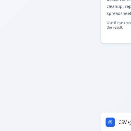
cleanup, re
spreadsheet
Use these chec
the result.
CSV ର