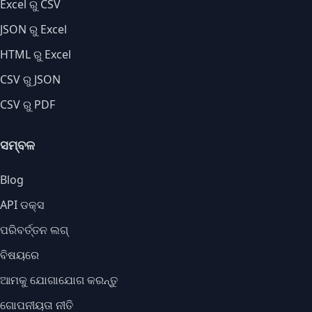
Excel ରୁ CSV
JSON ରୁ Excel
HTML ରୁ Excel
CSV ରୁ JSON
CSV ରୁ PDF
ସମ୍ବଳ
Blog
API ଡକ୍ସ
ପରିବର୍ତ୍ତନ ଲଗ୍
ବିଷୟରେ
ଆମକୁ ଯୋଗାଯୋଗ କରନ୍ତୁ
ଗୋପନୀୟତା ନୀତି