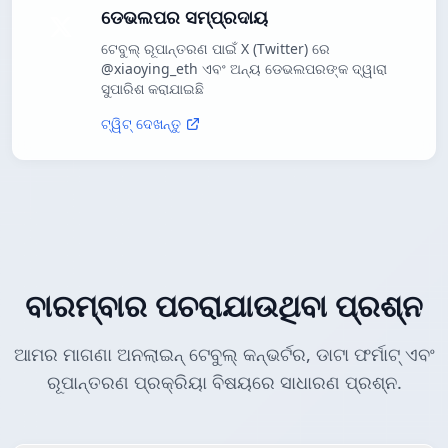
ଡେଭଲପର ସମ୍ପ୍ରଦାୟ
ଟେବୁଲ୍ ରୂପାନ୍ତରଣ ପାଇଁ X (Twitter) ରେ
@xiaoying_eth ଏବଂ ଅନ୍ୟ ଡେଭଲପରଙ୍କ ଦ୍ୱାରା
ସୁପାରିଶ କରାଯାଇଛି
ଟ୍ୱିଟ୍ ଦେଖନ୍ତୁ
ବାରମ୍ବାର ପଚରାଯାଉଥିବା ପ୍ରଶ୍ନ
ଆମର ମାଗଣା ଅନଲାଇନ୍ ଟେବୁଲ୍ କନ୍ଭର୍ଟର, ଡାଟା ଫର୍ମାଟ୍ ଏବଂ
ରୂପାନ୍ତରଣ ପ୍ରକ୍ରିୟା ବିଷୟରେ ସାଧାରଣ ପ୍ରଶ୍ନ.