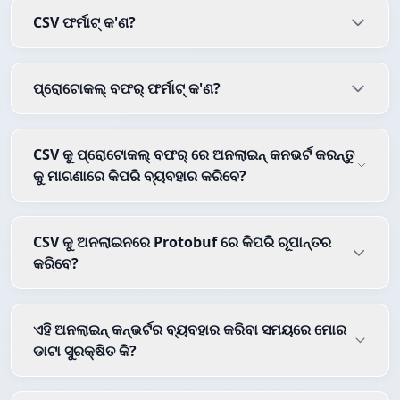
CSV ଫର୍ମାଟ୍ କ'ଣ?
ପ୍ରୋଟୋକଲ୍ ବଫର୍ ଫର୍ମାଟ୍ କ'ଣ?
CSV କୁ ପ୍ରୋଟୋକଲ୍ ବଫର୍ ରେ ଅନଲାଇନ୍ କନଭର୍ଟ କରନ୍ତୁ
କୁ ମାଗଣାରେ କିପରି ବ୍ୟବହାର କରିବେ?
CSV କୁ ଅନଲାଇନରେ Protobuf ରେ କିପରି ରୂପାନ୍ତର
କରିବେ?
ଏହି ଅନଲାଇନ୍ କନ୍ଭର୍ଟର ବ୍ୟବହାର କରିବା ସମୟରେ ମୋର
ଡାଟା ସୁରକ୍ଷିତ କି?