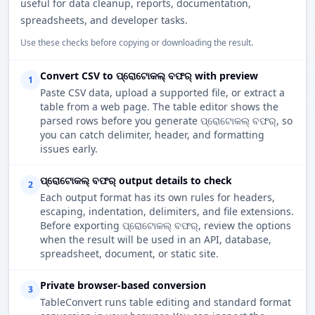
useful for data cleanup, reports, documentation,
spreadsheets, and developer tasks.
Use these checks before copying or downloading the result.
Convert CSV to ପ୍ରୋଟୋକଲ୍ ବଫର୍ with preview
1
Paste CSV data, upload a supported file, or extract a
table from a web page. The table editor shows the
parsed rows before you generate ପ୍ରୋଟୋକଲ୍ ବଫର୍, so
you can catch delimiter, header, and formatting
issues early.
ପ୍ରୋଟୋକଲ୍ ବଫର୍ output details to check
2
Each output format has its own rules for headers,
escaping, indentation, delimiters, and file extensions.
Before exporting ପ୍ରୋଟୋକଲ୍ ବଫର୍, review the options
when the result will be used in an API, database,
spreadsheet, document, or static site.
Private browser-based conversion
3
TableConvert runs table editing and standard format