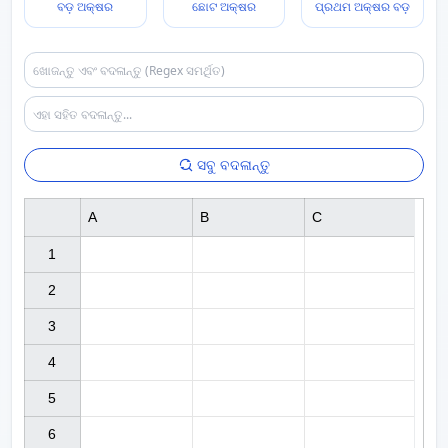
ବଡ଼ ଅକ୍ଷର
ଛୋଟ ଅକ୍ଷର
ପ୍ରଥମ ଅକ୍ଷର ବଡ଼
ସବୁ ବଦଳାନ୍ତୁ
A
B
C
1

2

3

4

5

6
