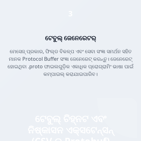
3
ଟେବୁଲ୍ ଜେନେରେଟର୍
ମେସେଜ୍ ପ୍ରକାର, ଫିଲ୍ଡ ବିକଳ୍ପ ଏବଂ ସେବା ସଂଜ୍ଞା ସମର୍ଥନ ସହିତ
ମାନକ Protocol Buffer ସଂଜ୍ଞା ଜେନେରେଟ୍ କରନ୍ତୁ। ଜେନେରେଟ୍
ହୋଇଥିବା .proto ଫାଇଲଗୁଡ଼ିକ ଏକାଧିକ ପ୍ରୋଗ୍ରାମିଂ ଭାଷା ପାଇଁ
କମ୍ପାଇଲ୍ କରାଯାଇପାରିବ।
ଟେବୁଲ୍ ଚିହ୍ନଟ ଏବଂ
ନିଷ୍କାସନ ଏକ୍ସଟେନ୍ସନ୍