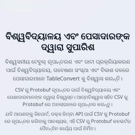
ବିଶ୍ୱବିଦ୍ୟାଳୟ ଏବଂ ପେସାଦାରଙ୍କ
ଦ୍ୱାରା ସୁପାରିଶ
ବିଶ୍ୱସନୀୟ ଟେବୁଲ୍ ରୂପାନ୍ତରଣ ଏବଂ ଡାଟା ପ୍ରକ୍ରିୟାକରଣ
ପାଇଁ ବିଶ୍ୱବିଦ୍ୟାଳୟ, ଗବେଷଣା ସଂସ୍ଥା ଏବଂ ବିକାଶ ଦଳରେ
ପେସାଦାରମାନେ TableConvert କୁ ବିଶ୍ୱାସ କରନ୍ତି।
CSV ରୁ Protobuf ରୂପାନ୍ତର ପାଇଁ ବିଶ୍ୱବିଦ୍ୟାଳୟ ଏବଂ
ପେଶାଦାରମାନଙ୍କ ଦ୍ୱାରା ବିଶ୍ୱସ୍ତ। ଆତ୍ମବିଶ୍ୱାସ ସହିତ CSV କୁ
Protobuf ରେ ଅନଲାଇନରେ ରୂପାନ୍ତର କରନ୍ତୁ।
ଯଦି ଆପଣଙ୍କୁ ରିପୋର୍ଟ, ଡକ୍ସ କିମ୍ବା API ପାଇଁ CSV କୁ Protobuf
ରେ ରୂପାନ୍ତର କରିବାକୁ ଆବଶ୍ୟକ, ଏହି CSV ରୁ Protobuf କନଭର୍ଟର
ଦୈନନ୍ଦିନ କାର୍ଯ୍ୟ ପାଇଁ ନିର୍ମିତ।