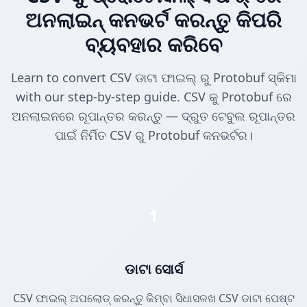
ଅନଲାଇନ୍ କନଭର୍ଟ କରନ୍ତୁ କିପରି
ବ୍ୟବହାର କରିବେ
Learn to convert CSV ଡାଟା ଫାଇଲ୍ ରୁ Protobuf ସ୍କିମା
with our step-by-step guide. CSV କୁ Protobuf ରେ
ଅନଲାଇନରେ ରୂପାନ୍ତର କରନ୍ତୁ — ଦ୍ରୁତ ଟେବୁଲ ରୂପାନ୍ତର
ପାଇଁ ନିର୍ମିତ CSV ରୁ Protobuf କନଭର୍ଟର।
1
ଡାଟା ସୋର୍ସ
CSV ଫାଇଲ୍ ଅପଲୋଡ୍ କରନ୍ତୁ କିମ୍ବା ସିଧାସଳଖ CSV ଡାଟା ପେଷ୍ଟ