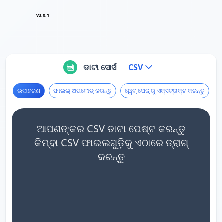
v3.0.1
ଡାଟା ସୋର୍ସ
CSV
ଉଦାହରଣ
ଫାଇଲ୍ ଅପଲୋଡ୍ କରନ୍ତୁ
ୱେବ୍ ପେଜ୍ ରୁ ଏକ୍ସଟ୍ରାକ୍ଟ କରନ୍ତୁ
ଆପଣଙ୍କର CSV ଡାଟା ପେଷ୍ଟ କରନ୍ତୁ
କିମ୍ବା CSV ଫାଇଲଗୁଡ଼ିକୁ ଏଠାରେ ଡ୍ରାଗ୍
କରନ୍ତୁ