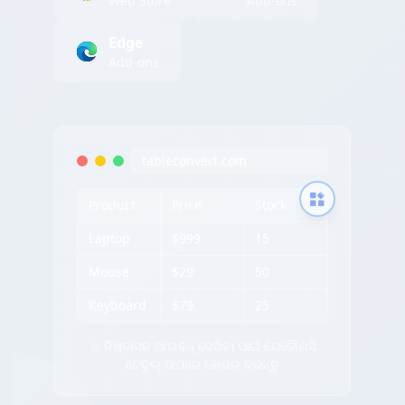
Web Store
Add-ons
Edge
Add-ons
tableconvert.com
Product
Price
Stock
Laptop
$999
15
Mouse
$29
50
Keyboard
$79
25
✨ ନିଷ୍କାସନ ଆଇକନ୍ ଦେଖିବା ପାଇଁ ଯେକୌଣସି
ଟେବୁଲ୍ ଉପରେ ହୋଭର୍ କରନ୍ତୁ