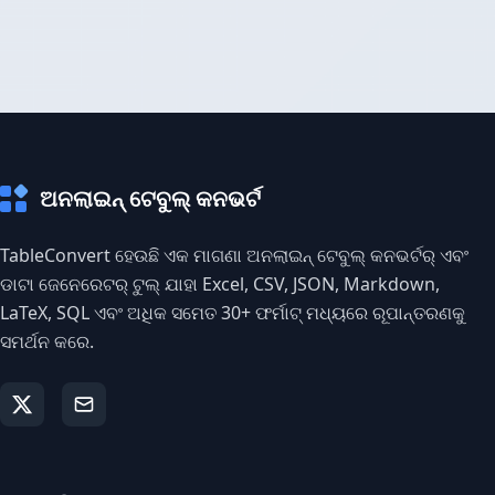
ଅନଲାଇନ୍ ଟେବୁଲ୍ କନଭର୍ଟ
TableConvert ହେଉଛି ଏକ ମାଗଣା ଅନଲାଇନ୍ ଟେବୁଲ୍ କନଭର୍ଟର୍ ଏବଂ
ଡାଟା ଜେନେରେଟର୍ ଟୁଲ୍ ଯାହା Excel, CSV, JSON, Markdown,
LaTeX, SQL ଏବଂ ଅଧିକ ସମେତ 30+ ଫର୍ମାଟ୍ ମଧ୍ୟରେ ରୂପାନ୍ତରଣକୁ
ସମର୍ଥନ କରେ.