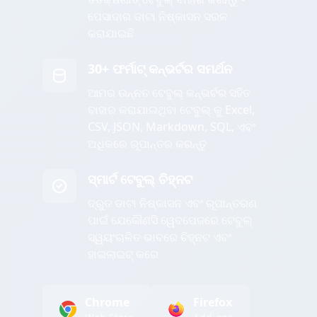
ପେସାଦାର ଡାଟା ନିଷ୍କାସନ ସରଳ
କରାଯାଇଛି
30+ ଫର୍ମାଟ୍ କନ୍ଭର୍ଟର ସମର୍ଥନ
ଆମର ଉନ୍ନତ ଟେବୁଲ୍ କନ୍ଭର୍ଟର ସହିତ
ବାହାର କରାଯାଇଥିବା ଟେବୁଲ୍ କୁ Excel,
CSV, JSON, Markdown, SQL, ଏବଂ
ଅଧିକରେ ରୂପାନ୍ତର କରନ୍ତୁ
ସ୍ମାର୍ଟ ଟେବୁଲ୍ ଚିହ୍ନଟ
ଦ୍ରୁତ ଡାଟା ନିଷ୍କାସନ ଏବଂ ରୂପାନ୍ତରଣ
ପାଇଁ ଯେକୌଣସି ୱେବପେଜରେ ଟେବୁଲ୍
ସ୍ୱୟଂଚାଳିତ ଭାବରେ ଚିହ୍ନଟ ଏବଂ
ହାଇଲାଇଟ୍ କରେ
Chrome
Firefox