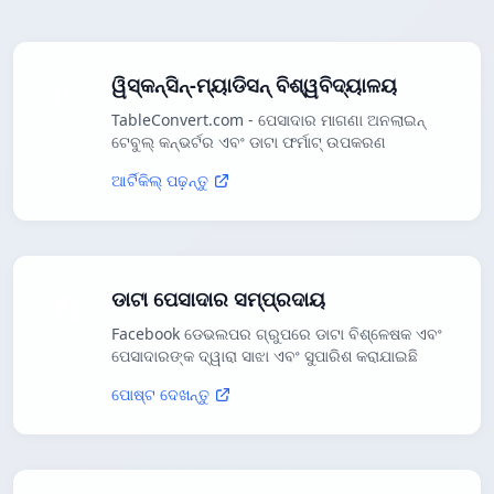
ୱିସ୍କନ୍ସିନ୍-ମ୍ୟାଡିସନ୍ ବିଶ୍ୱବିଦ୍ୟାଳୟ
TableConvert.com - ପେସାଦାର ମାଗଣା ଅନଲାଇନ୍
ଟେବୁଲ୍ କନ୍ଭର୍ଟର ଏବଂ ଡାଟା ଫର୍ମାଟ୍ ଉପକରଣ
ଆର୍ଟିକିଲ୍ ପଢ଼ନ୍ତୁ
ଡାଟା ପେସାଦାର ସମ୍ପ୍ରଦାୟ
Facebook ଡେଭଲପର ଗ୍ରୁପରେ ଡାଟା ବିଶ୍ଳେଷକ ଏବଂ
ପେସାଦାରଙ୍କ ଦ୍ୱାରା ସାଝା ଏବଂ ସୁପାରିଶ କରାଯାଇଛି
ପୋଷ୍ଟ ଦେଖନ୍ତୁ