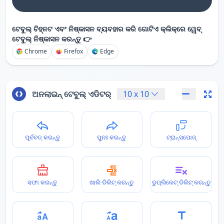
ଟେବୁଲ୍ ଚିହ୍ନଟ ଏବଂ ନିଷ୍କାସନ ବ୍ୟବହାର କରି ଗୋଟିଏ କ୍ଲିକ୍‌ରେ ୱେବ୍
ଟେବୁଲ୍ ନିଷ୍କାସନ କରନ୍ତୁ 👉
Chrome
Firefox
Edge
ଅନଲାଇନ୍ ଟେବୁଲ୍ ଏଡିଟର୍
10
x
10
ପୂର୍ବବତ୍ କରନ୍ତୁ
ପୁନଃ କରନ୍ତୁ
ଟ୍ରାନ୍ସପୋଜ୍
ସଫା କରନ୍ତୁ
ଖାଲି ଡିଲିଟ୍ କରନ୍ତୁ
ଡୁପ୍ଲିକେଟ୍ ଡିଲିଟ୍ କରନ୍ତୁ