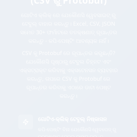
(CSV ରୁ Protobuf)
ଗୋଟିଏ କ୍ଲିକ୍ ରେ ଯେକୌଣସି ୱେବସାଇଟ୍ ରୁ
ଟେବୁଲ୍ ବାହାର କରନ୍ତୁ। Excel, CSV, JSON
ସମେତ 30+ ଫର୍ମାଟରେ ତତକ୍ଷଣାତ୍ ରୂପାନ୍ତର
କରନ୍ତୁ - କପି-ପେଷ୍ଟିଂ ଆବଶ୍ୟକ ନାହିଁ।
CSV କୁ Protobuf ରେ ରୂପାନ୍ତର କରୁଛନ୍ତି?
ଯେକୌଣସି ପୃଷ୍ଠାରୁ ଟେବୁଲ ଚିହ୍ନଟ ଏବଂ
ଏକ୍ସଟ୍ରାକ୍ଟ କରିବାକୁ ଏକ୍ସଟେନସନ ବ୍ୟବହାର
କରନ୍ତୁ, ତାପରେ CSV କୁ Protobuf ରେ
ରୂପାନ୍ତର କରିବାକୁ ଏଠାରେ ଡାଟା ପେଷ୍ଟ
କରନ୍ତୁ।
ଗୋଟିଏ-କ୍ଲିକ୍ ଟେବୁଲ୍ ନିଷ୍କାସନ
କପି-ପେଷ୍ଟିଂ ବିନା ଯେକୌଣସି ୱେବପେଜ୍ ରୁ
ତତକ୍ଷଣାତ୍ ଟେବୁଲ୍ ବାହାର କରନ୍ତୁ -