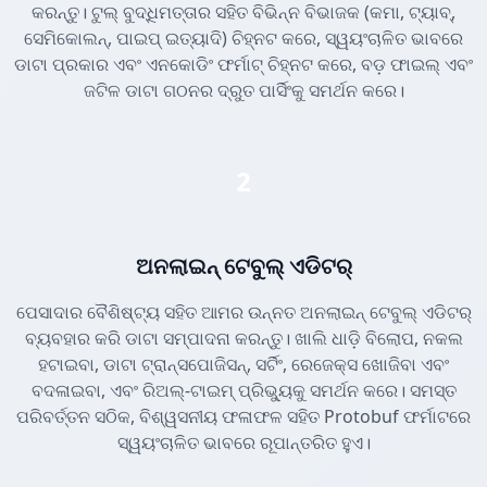
କରନ୍ତୁ। ଟୁଲ୍ ବୁଦ୍ଧିମତ୍ତାର ସହିତ ବିଭିନ୍ନ ବିଭାଜକ (କମା, ଟ୍ୟାବ୍,
ସେମିକୋଲନ୍, ପାଇପ୍ ଇତ୍ୟାଦି) ଚିହ୍ନଟ କରେ, ସ୍ୱୟଂଚାଳିତ ଭାବରେ
ଡାଟା ପ୍ରକାର ଏବଂ ଏନକୋଡିଂ ଫର୍ମାଟ୍ ଚିହ୍ନଟ କରେ, ବଡ଼ ଫାଇଲ୍ ଏବଂ
ଜଟିଳ ଡାଟା ଗଠନର ଦ୍ରୁତ ପାର୍ସିଂକୁ ସମର୍ଥନ କରେ।
2
ଅନଲାଇନ୍ ଟେବୁଲ୍ ଏଡିଟର୍
ପେସାଦାର ବୈଶିଷ୍ଟ୍ୟ ସହିତ ଆମର ଉନ୍ନତ ଅନଲାଇନ୍ ଟେବୁଲ୍ ଏଡିଟର୍
ବ୍ୟବହାର କରି ଡାଟା ସମ୍ପାଦନା କରନ୍ତୁ। ଖାଲି ଧାଡ଼ି ବିଲୋପ, ନକଲ
ହଟାଇବା, ଡାଟା ଟ୍ରାନ୍ସପୋଜିସନ୍, ସର୍ଟିଂ, ରେଜେକ୍ସ ଖୋଜିବା ଏବଂ
ବଦଳାଇବା, ଏବଂ ରିଅଲ୍-ଟାଇମ୍ ପ୍ରିଭ୍ୟୁକୁ ସମର୍ଥନ କରେ। ସମସ୍ତ
ପରିବର୍ତ୍ତନ ସଠିକ, ବିଶ୍ୱସନୀୟ ଫଳାଫଳ ସହିତ Protobuf ଫର୍ମାଟରେ
ସ୍ୱୟଂଚାଳିତ ଭାବରେ ରୂପାନ୍ତରିତ ହୁଏ।