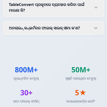
TableConvert ପ୍ରକୃତରେ ବ୍ୟବହାର କରିବା ପାଇଁ
ମାଗଣା କି?
ଅନଲାଇନ୍ କନ୍ଭର୍ଟରର ଫାଇଲ୍ ସାଇଜ୍ ସୀମା କ'ଣ?
800M+
50M+
ରୂପାନ୍ତରିତ ଟେବୁଲ୍
ସୃଷ୍ଟି ହୋଇଥିବା ଟେବୁଲ୍
30+
5★
ଡାଟା ଫାଇଲ୍ ଫର୍ମାଟ୍
ଉପଯୋଗକର୍ତ୍ତା ରେଟିଂ