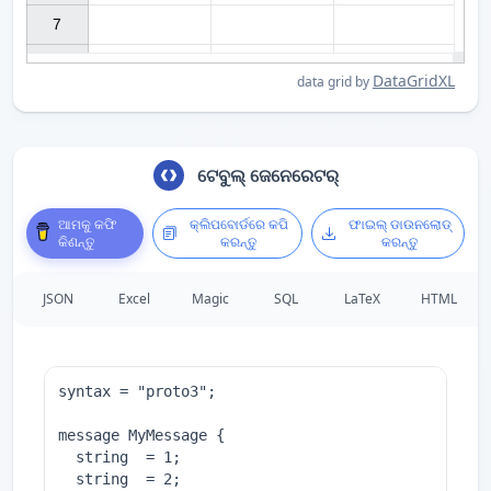
7

DataGridXL
data grid by
ଟେବୁଲ୍ ଜେନେରେଟର୍
ଆମକୁ କଫି
କ୍ଲିପବୋର୍ଡରେ କପି
ଫାଇଲ୍ ଡାଉନଲୋଡ୍
କିଣନ୍ତୁ
କରନ୍ତୁ
କରନ୍ତୁ
JSON
Excel
Magic
SQL
LaTeX
HTML