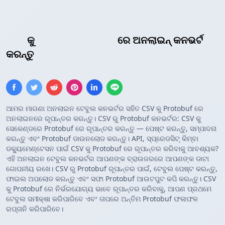
CSV
କୁ
ପ୍ରୋଟୋକଲ୍ ବଫର୍
ରେ ଅନଲାଇନ୍ କନଭର୍ଟ
କରନ୍ତୁ
ଆମର ମାଗଣା ଅନଲାଇନ ଟେବୁଲ କନଭର୍ଟର ସହିତ CSV କୁ Protobuf ରେ
ଅନଲାଇନରେ ରୂପାନ୍ତର କରନ୍ତୁ। CSV ରୁ Protobuf କନଭର୍ଟର: CSV କୁ
ସେକେଣ୍ଡରେ Protobuf ରେ ରୂପାନ୍ତର କରନ୍ତୁ — ପେଷ୍ଟ କରନ୍ତୁ, ସମ୍ପାଦନା
କରନ୍ତୁ ଏବଂ Protobuf ଡାଉନଲୋଡ କରନ୍ତୁ। API, ସ୍ପ୍ରେଡସିଟ୍ କିମ୍ବା
ଡକ୍ୟୁମେଣ୍ଟେସନ ପାଇଁ CSV କୁ Protobuf ରେ ରୂପାନ୍ତର କରିବାକୁ ଆବଶ୍ୟକ?
ଏହି ଅନଲାଇନ ଟେବୁଲ କନଭର୍ଟର ଆପଣଙ୍କ ବ୍ରାଉଜରରେ ଆପଣଙ୍କ ଡାଟା
ଗୋପନୀୟ ରଖେ। CSV ରୁ Protobuf ରୂପାନ୍ତର ପାଇଁ, ଟେବୁଲ ପେଷ୍ଟ କରନ୍ତୁ,
ଫାଇଲ ଅପଲୋଡ କରନ୍ତୁ ଏବଂ ସଫା Protobuf ଆଉଟପୁଟ କପି କରନ୍ତୁ। CSV
କୁ Protobuf ରେ ନିର୍ଭରଯୋଗ୍ୟ ଭାବେ ରୂପାନ୍ତର କରିବାକୁ, ଆପଣ ପ୍ରଥମେ
ଟେବୁଲ ସମୀକ୍ଷା କରିପାରିବେ ଏବଂ ତାପରେ ଅନ୍ତିମ Protobuf ଫଳାଫଳ
ରପ୍ତାନି କରିପାରିବେ।