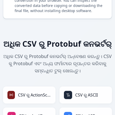
conversion in your browser. You can inspect the
converted data before copying or downloading the
final file, without installing desktop software.
ଅଧିକ CSV ରୁ Protobuf କନଭର୍ଟର୍
ଅଧିକ CSV ରୁ Protobuf କନଭର୍ଟର୍ ଅନ୍ବେଷଣ କରନ୍ତୁ। CSV
କୁ Protobuf ଏବଂ ଅନ୍ୟ ଫର୍ମାଟରେ ରୂପାନ୍ତର କରିବାକୁ
ସମ୍ବନ୍ଧିତ ଟୁଲ୍ ଖୋଜନ୍ତୁ।
CSV ରୁ ActionScript
CSV ରୁ ASCII