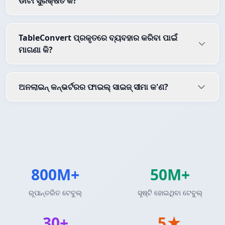
ଡାଟା ସୁରକ୍ଷିତ କି?
TableConvert ପ୍ରକୃତରେ ବ୍ୟବହାର କରିବା ପାଇଁ
ମାଗଣା କି?
ଅନଲାଇନ୍ କନ୍ଭର୍ଟରର ଫାଇଲ୍ ସାଇଜ୍ ସୀମା କ'ଣ?
800M+
50M+
ରୂପାନ୍ତରିତ ଟେବୁଲ୍
ସୃଷ୍ଟି ହୋଇଥିବା ଟେବୁଲ୍
30+
5★