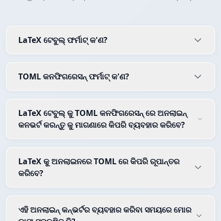
LaTeX ଟେବୁଲ୍ ଫର୍ମାଟ୍ କ'ଣ?
TOML କନଫିଗରେସନ୍ ଫର୍ମାଟ୍ କ'ଣ?
LaTeX ଟେବୁଲ୍ କୁ TOML କନଫିଗରେସନ୍ ରେ ଅନଲାଇନ୍
କନଭର୍ଟ କରନ୍ତୁ କୁ ମାଗଣାରେ କିପରି ବ୍ୟବହାର କରିବେ?
LaTeX କୁ ଅନଲାଇନରେ TOML ରେ କିପରି ରୂପାନ୍ତର
କରିବେ?
ଏହି ଅନଲାଇନ୍ କନ୍ଭର୍ଟର ବ୍ୟବହାର କରିବା ସମୟରେ ମୋର