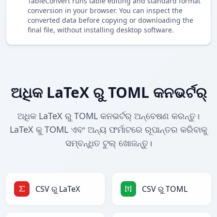
TableConvert runs table editing and standard format
conversion in your browser. You can inspect the
converted data before copying or downloading the
final file, without installing desktop software.
ଅଧିକ LaTeX ରୁ TOML କନଭର୍ଟର୍
ଅଧିକ LaTeX ରୁ TOML କନଭର୍ଟର୍ ଅନ୍ବେଷଣ କରନ୍ତୁ।
LaTeX କୁ TOML ଏବଂ ଅନ୍ୟ ଫର୍ମାଟରେ ରୂପାନ୍ତର କରିବାକୁ
ସମ୍ବନ୍ଧିତ ଟୁଲ୍ ଖୋଜନ୍ତୁ।
CSV ରୁ LaTeX
CSV ରୁ TOML