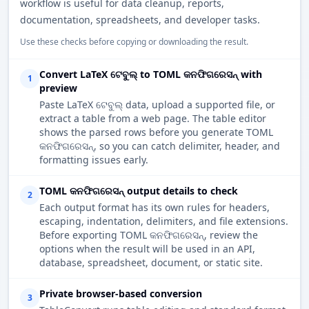
workflow is useful for data cleanup, reports,
documentation, spreadsheets, and developer tasks.
Use these checks before copying or downloading the result.
Convert LaTeX ଟେବୁଲ୍ to TOML କନଫିଗରେସନ୍ with
1
preview
Paste LaTeX ଟେବୁଲ୍ data, upload a supported file, or
extract a table from a web page. The table editor
shows the parsed rows before you generate TOML
କନଫିଗରେସନ୍, so you can catch delimiter, header, and
formatting issues early.
TOML କନଫିଗରେସନ୍ output details to check
2
Each output format has its own rules for headers,
escaping, indentation, delimiters, and file extensions.
Before exporting TOML କନଫିଗରେସନ୍, review the
options when the result will be used in an API,
database, spreadsheet, document, or static site.
Private browser-based conversion
3