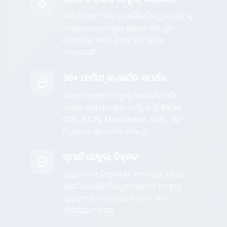
କପି-ପେଷ୍ଟିଂ ବିନା ଯେକୌଣସି ୱେବପେଜ୍ ରୁ
ତତକ୍ଷଣାତ୍ ଟେବୁଲ୍ ବାହାର କରନ୍ତୁ -
ପେସାଦାର ଡାଟା ନିଷ୍କାସନ ସରଳ
କରାଯାଇଛି
30+ ଫର୍ମାଟ୍ କନ୍ଭର୍ଟର ସମର୍ଥନ
ଆମର ଉନ୍ନତ ଟେବୁଲ୍ କନ୍ଭର୍ଟର ସହିତ
ବାହାର କରାଯାଇଥିବା ଟେବୁଲ୍ କୁ Excel,
CSV, JSON, Markdown, SQL, ଏବଂ
ଅଧିକରେ ରୂପାନ୍ତର କରନ୍ତୁ
ସ୍ମାର୍ଟ ଟେବୁଲ୍ ଚିହ୍ନଟ
ଦ୍ରୁତ ଡାଟା ନିଷ୍କାସନ ଏବଂ ରୂପାନ୍ତରଣ
ପାଇଁ ଯେକୌଣସି ୱେବପେଜରେ ଟେବୁଲ୍
ସ୍ୱୟଂଚାଳିତ ଭାବରେ ଚିହ୍ନଟ ଏବଂ
ହାଇଲାଇଟ୍ କରେ