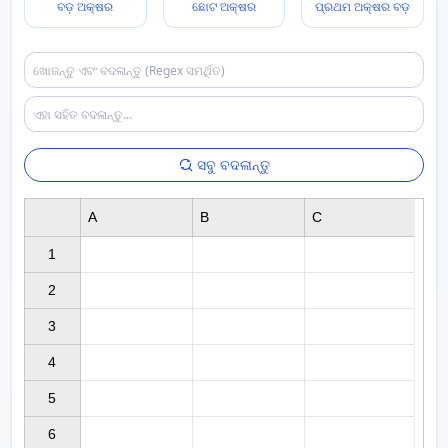
ବଡ଼ ଅକ୍ଷର
ଛୋଟ ଅକ୍ଷର
ପ୍ରଥମ ଅକ୍ଷର ବଡ଼
ସବୁ ବଦଳାନ୍ତୁ
A
B
C
1

2

3

4

5

6
