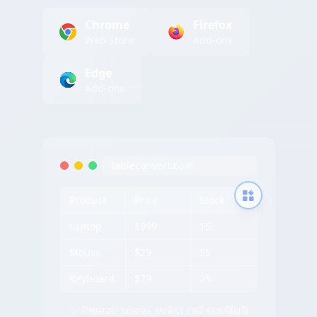
Chrome
Firefox
Web Store
Add-ons
Edge
Add-ons
tableconvert.com
Product
Price
Stock
Laptop
$999
15
Mouse
$29
50
Keyboard
$79
25
✨ ନିଷ୍କାସନ ଆଇକନ୍ ଦେଖିବା ପାଇଁ ଯେକୌଣସି