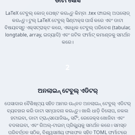
ଡାଟା ସୋର୍ସ
LaTeX ଟେବୁଲ୍ କୋଡ୍ ପେଷ୍ଟ କରନ୍ତୁ କିମ୍ବା .tex ଫାଇଲ୍ ଅପଲୋଡ୍
କରନ୍ତୁ। ଟୁଲ୍ LaTeX ଟେବୁଲ୍ ସିଣ୍ଟାକ୍ସ ପାର୍ସ କରେ ଏବଂ ଡାଟା
ବିଷୟବସ୍ତୁ ଏକ୍ସଟ୍ରାକ୍ଟ କରେ, ଏକାଧିକ ଟେବୁଲ୍ ପରିବେଶ (tabular,
longtable, array, ଇତ୍ୟାଦି) ଏବଂ ଜଟିଳ ଫର୍ମାଟ୍ କମାଣ୍ଡକୁ ସମର୍ଥନ
କରେ।
2
ଅନଲାଇନ୍ ଟେବୁଲ୍ ଏଡିଟର୍
ପେସାଦାର ବୈଶିଷ୍ଟ୍ୟ ସହିତ ଆମର ଉନ୍ନତ ଅନଲାଇନ୍ ଟେବୁଲ୍ ଏଡିଟର୍
ବ୍ୟବହାର କରି ଡାଟା ସମ୍ପାଦନା କରନ୍ତୁ। ଖାଲି ଧାଡ଼ି ବିଲୋପ, ନକଲ
ହଟାଇବା, ଡାଟା ଟ୍ରାନ୍ସପୋଜିସନ୍, ସର୍ଟିଂ, ରେଜେକ୍ସ ଖୋଜିବା ଏବଂ
ବଦଳାଇବା, ଏବଂ ରିଅଲ୍-ଟାଇମ୍ ପ୍ରିଭ୍ୟୁକୁ ସମର୍ଥନ କରେ। ସମସ୍ତ
ପରିବର୍ତ୍ତନ ସଠିକ, ବିଶ୍ୱସନୀୟ ଫଳାଫଳ ସହିତ TOML ଫର୍ମାଟରେ