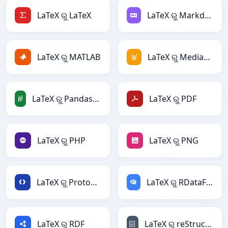
LaTeX ରୁ LaTeX
LaTeX ରୁ Markdown
LaTeX ରୁ MATLAB
LaTeX ରୁ MediaWiki
LaTeX ରୁ PandasDataFrame
LaTeX ରୁ PDF
LaTeX ରୁ PHP
LaTeX ରୁ PNG
LaTeX ରୁ Protobuf
LaTeX ରୁ RDataFrame
LaTeX ରୁ RDF
LaTeX ରୁ reStructuredText