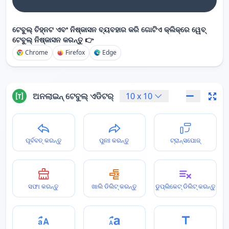
ଟେବୁଲ୍ ଚିହ୍ନଟ ଏବଂ ନିଷ୍କାସନ ବ୍ୟବହାର କରି ଗୋଟିଏ କ୍ଲିକ୍‌ରେ ୱେବ୍
ଟେବୁଲ୍ ନିଷ୍କାସନ କରନ୍ତୁ 👉
Chrome
Firefox
Edge
ଅନଲାଇନ୍ ଟେବୁଲ୍ ଏଡିଟର୍
10
x
10
ପୂର୍ବବତ୍ କରନ୍ତୁ
ପୁନଃ କରନ୍ତୁ
ଟ୍ରାନ୍ସପୋଜ୍
ସଫା କରନ୍ତୁ
ଖାଲି ଡିଲିଟ୍ କରନ୍ତୁ
ଡୁପ୍ଲିକେଟ୍ ଡିଲିଟ୍ କରନ୍ତୁ