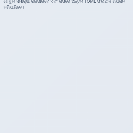
ଟେବୁଲ ସମୀକ୍ଷା କରିପାରିବେ ଏବଂ ତାପରେ ଅନ୍ତିମ TOML ଫଳାଫଳ ରପ୍ତାନି
କରିପାରିବେ।