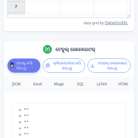
7

DataGridXL
data grid by
ଟେବୁଲ୍ ଜେନେରେଟର୍
ଆମକୁ କଫି
କ୍ଲିପବୋର୍ଡରେ କପି
ଫାଇଲ୍ ଡାଉନଲୋଡ୍
କିଣନ୍ତୁ
କରନ୍ତୁ
କରନ୍ତୁ
JSON
Excel
Magic
SQL
LaTeX
HTML