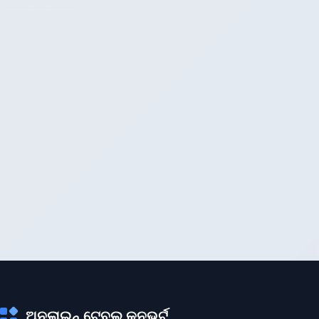
ଅନଲାଇନ୍ ଟେବୁଲ୍ କନଭର୍ଟ