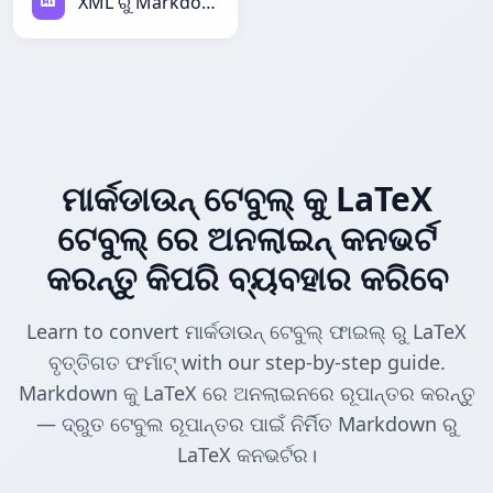
XML ରୁ Markdown
ମାର୍କଡାଉନ୍ ଟେବୁଲ୍ କୁ LaTeX
ଟେବୁଲ୍ ରେ ଅନଲାଇନ୍ କନଭର୍ଟ
କରନ୍ତୁ କିପରି ବ୍ୟବହାର କରିବେ
Learn to convert ମାର୍କଡାଉନ୍ ଟେବୁଲ୍ ଫାଇଲ୍ ରୁ LaTeX
ବୃତ୍ତିଗତ ଫର୍ମାଟ୍ with our step-by-step guide.
Markdown କୁ LaTeX ରେ ଅନଲାଇନରେ ରୂପାନ୍ତର କରନ୍ତୁ
— ଦ୍ରୁତ ଟେବୁଲ ରୂପାନ୍ତର ପାଇଁ ନିର୍ମିତ Markdown ରୁ
LaTeX କନଭର୍ଟର।