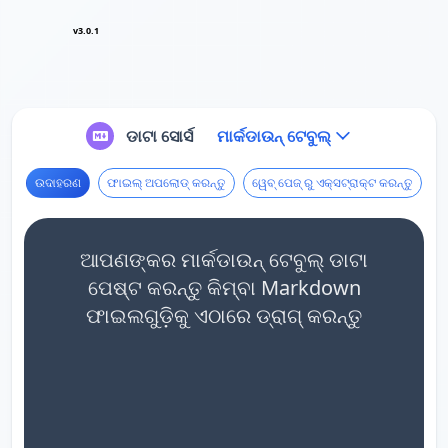
v3.0.1
ଡାଟା ସୋର୍ସ
ମାର୍କଡାଉନ୍ ଟେବୁଲ୍
ଉଦାହରଣ
ଫାଇଲ୍ ଅପଲୋଡ୍ କରନ୍ତୁ
ୱେବ୍ ପେଜ୍ ରୁ ଏକ୍ସଟ୍ରାକ୍ଟ କରନ୍ତୁ
ଆପଣଙ୍କର ମାର୍କଡାଉନ୍ ଟେବୁଲ୍ ଡାଟା
ପେଷ୍ଟ କରନ୍ତୁ କିମ୍ବା Markdown
ଫାଇଲଗୁଡ଼ିକୁ ଏଠାରେ ଡ୍ରାଗ୍ କରନ୍ତୁ