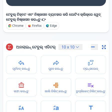
ଟେବୁଲ୍ ଚିହ୍ନଟ ଏବଂ ନିଷ୍କାସନ ବ୍ୟବହାର କରି ଗୋଟିଏ କ୍ଲିକ୍‌ରେ ୱେବ୍
ଟେବୁଲ୍ ନିଷ୍କାସନ କରନ୍ତୁ 👉
Chrome
Firefox
Edge
ଅନଲାଇନ୍ ଟେବୁଲ୍ ଏଡିଟର୍
10
x
10
ପୂର୍ବବତ୍ କରନ୍ତୁ
ପୁନଃ କରନ୍ତୁ
ଟ୍ରାନ୍ସପୋଜ୍
ସଫା କରନ୍ତୁ
ଖାଲି ଡିଲିଟ୍ କରନ୍ତୁ
ଡୁପ୍ଲିକେଟ୍ ଡିଲିଟ୍ କରନ୍ତୁ