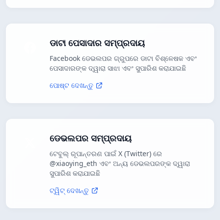
ଡାଟା ପେସାଦାର ସମ୍ପ୍ରଦାୟ
Facebook ଡେଭଲପର ଗ୍ରୁପରେ ଡାଟା ବିଶ୍ଳେଷକ ଏବଂ
ପେସାଦାରଙ୍କ ଦ୍ୱାରା ସାଝା ଏବଂ ସୁପାରିଶ କରାଯାଇଛି
ପୋଷ୍ଟ ଦେଖନ୍ତୁ
ଡେଭଲପର ସମ୍ପ୍ରଦାୟ
ଟେବୁଲ୍ ରୂପାନ୍ତରଣ ପାଇଁ X (Twitter) ରେ
@xiaoying_eth ଏବଂ ଅନ୍ୟ ଡେଭଲପରଙ୍କ ଦ୍ୱାରା
ସୁପାରିଶ କରାଯାଇଛି
ଟ୍ୱିଟ୍ ଦେଖନ୍ତୁ