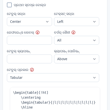
ପ୍ରଥମ ସ୍ତମ୍ଭ ବୋଲ୍ଡ
ଟେବୁଲ୍ ସଜ୍ଜା
ଟେକ୍ସଟ୍ ସଜ୍ଜା
ରେଫରେନ୍ସ ଲେବଲ୍
ବର୍ଡର୍ ଶୈଳୀ
ଟେବୁଲ୍ କ୍ୟାପସନ୍
କ୍ୟାପସନ୍ ପୋଜିସନ୍
ଟେବୁଲ୍ ପ୍ରକାର