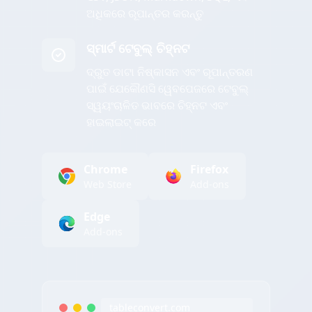
ଅଧିକରେ ରୂପାନ୍ତର କରନ୍ତୁ
ସ୍ମାର୍ଟ ଟେବୁଲ୍ ଚିହ୍ନଟ
ଦ୍ରୁତ ଡାଟା ନିଷ୍କାସନ ଏବଂ ରୂପାନ୍ତରଣ
ପାଇଁ ଯେକୌଣସି ୱେବପେଜରେ ଟେବୁଲ୍
ସ୍ୱୟଂଚାଳିତ ଭାବରେ ଚିହ୍ନଟ ଏବଂ
ହାଇଲାଇଟ୍ କରେ
Chrome
Firefox
Web Store
Add-ons
Edge
Add-ons
tableconvert.com