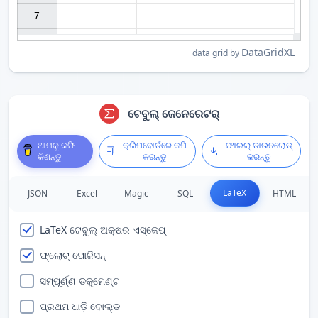
7

DataGridXL
data grid by
ଟେବୁଲ୍ ଜେନେରେଟର୍
ଆମକୁ କଫି
କ୍ଲିପବୋର୍ଡରେ କପି
ଫାଇଲ୍ ଡାଉନଲୋଡ୍
କିଣନ୍ତୁ
କରନ୍ତୁ
କରନ୍ତୁ
LaTeX
JSON
Excel
Magic
SQL
HTML
LaTeX ଟେବୁଲ୍ ଅକ୍ଷର ଏସ୍କେପ୍
ଫ୍ଲୋଟ୍ ପୋଜିସନ୍
ସମ୍ପୂର୍ଣ୍ଣ ଡକୁମେଣ୍ଟ
ପ୍ରଥମ ଧାଡ଼ି ବୋଲ୍ଡ