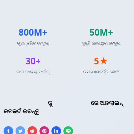
800M+
50M+
ରୂପାନ୍ତରିତ ଟେବୁଲ୍
ସୃଷ୍ଟି ହୋଇଥିବା ଟେବୁଲ୍
30+
5★
ଡାଟା ଫାଇଲ୍ ଫର୍ମାଟ୍
ଉପଯୋଗକର୍ତ୍ତା ରେଟିଂ
ମାର୍କଡାଉନ୍ ଟେବୁଲ୍
କୁ
LaTeX ଟେବୁଲ୍
ରେ ଅନଲାଇନ୍
କନଭର୍ଟ କରନ୍ତୁ