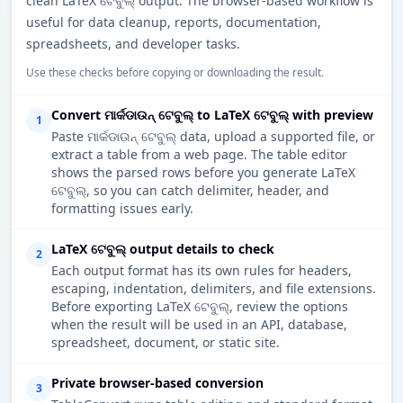
clean LaTeX ଟେବୁଲ୍ output. The browser-based workflow is
useful for data cleanup, reports, documentation,
spreadsheets, and developer tasks.
Use these checks before copying or downloading the result.
Convert ମାର୍କଡାଉନ୍ ଟେବୁଲ୍ to LaTeX ଟେବୁଲ୍ with preview
1
Paste ମାର୍କଡାଉନ୍ ଟେବୁଲ୍ data, upload a supported file, or
extract a table from a web page. The table editor
shows the parsed rows before you generate LaTeX
ଟେବୁଲ୍, so you can catch delimiter, header, and
formatting issues early.
LaTeX ଟେବୁଲ୍ output details to check
2
Each output format has its own rules for headers,
escaping, indentation, delimiters, and file extensions.
Before exporting LaTeX ଟେବୁଲ୍, review the options
when the result will be used in an API, database,
spreadsheet, document, or static site.
Private browser-based conversion
3