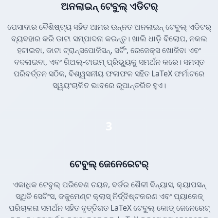
ଅନଲାଇନ୍ ଟେବୁଲ୍ ଏଡିଟର୍
ପେସାଦାର ବୈଶିଷ୍ଟ୍ୟ ସହିତ ଆମର ଉନ୍ନତ ଅନଲାଇନ୍ ଟେବୁଲ୍ ଏଡିଟର୍
ବ୍ୟବହାର କରି ଡାଟା ସମ୍ପାଦନା କରନ୍ତୁ। ଖାଲି ଧାଡ଼ି ବିଲୋପ, ନକଲ
ହଟାଇବା, ଡାଟା ଟ୍ରାନ୍ସପୋଜିସନ୍, ସର୍ଟିଂ, ରେଜେକ୍ସ ଖୋଜିବା ଏବଂ
ବଦଳାଇବା, ଏବଂ ରିଅଲ୍-ଟାଇମ୍ ପ୍ରିଭ୍ୟୁକୁ ସମର୍ଥନ କରେ। ସମସ୍ତ
ପରିବର୍ତ୍ତନ ସଠିକ, ବିଶ୍ୱସନୀୟ ଫଳାଫଳ ସହିତ LaTeX ଫର୍ମାଟରେ
ସ୍ୱୟଂଚାଳିତ ଭାବରେ ରୂପାନ୍ତରିତ ହୁଏ।
3
ଟେବୁଲ୍ ଜେନେରେଟର୍
ଏକାଧିକ ଟେବୁଲ୍ ପରିବେଶ ଚୟନ, ବର୍ଡର ଶୈଳୀ ବିନ୍ୟାସ, କ୍ୟାପସନ୍
ସ୍ଥିତି ସେଟିଂସ, ଡକୁମେଣ୍ଟ କ୍ଲାସ୍ ନିର୍ଦ୍ଦିଷ୍ଟକରଣ ଏବଂ ପ୍ୟାକେଜ୍
ପରିଚାଳନା ସମର୍ଥନ ସହିତ ବୃତ୍ତିଗତ LaTeX ଟେବୁଲ୍ କୋଡ୍ ଜେନେରେଟ୍