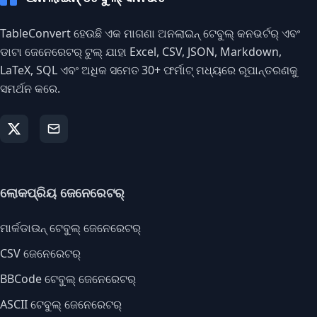
TableConvert ହେଉଛି ଏକ ମାଗଣା ଅନଲାଇନ୍ ଟେବୁଲ୍ କନଭର୍ଟର୍ ଏବଂ
ଡାଟା ଜେନେରେଟର୍ ଟୁଲ୍ ଯାହା Excel, CSV, JSON, Markdown,
LaTeX, SQL ଏବଂ ଅଧିକ ସମେତ 30+ ଫର୍ମାଟ୍ ମଧ୍ୟରେ ରୂପାନ୍ତରଣକୁ
ସମର୍ଥନ କରେ.
ଲୋକପ୍ରିୟ ଜେନେରେଟର୍
ମାର୍କଡାଉନ୍ ଟେବୁଲ୍ ଜେନେରେଟର୍
CSV ଜେନେରେଟର୍
BBCode ଟେବୁଲ୍ ଜେନେରେଟର୍
ASCII ଟେବୁଲ୍ ଜେନେରେଟର୍