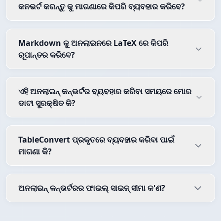
କନଭର୍ଟ କରନ୍ତୁ କୁ ମାଗଣାରେ କିପରି ବ୍ୟବହାର କରିବେ?
Markdown କୁ ଅନଲାଇନରେ LaTeX ରେ କିପରି
ରୂପାନ୍ତର କରିବେ?
ଏହି ଅନଲାଇନ୍ କନ୍ଭର୍ଟର ବ୍ୟବହାର କରିବା ସମୟରେ ମୋର
ଡାଟା ସୁରକ୍ଷିତ କି?
TableConvert ପ୍ରକୃତରେ ବ୍ୟବହାର କରିବା ପାଇଁ
ମାଗଣା କି?
ଅନଲାଇନ୍ କନ୍ଭର୍ଟରର ଫାଇଲ୍ ସାଇଜ୍ ସୀମା କ'ଣ?