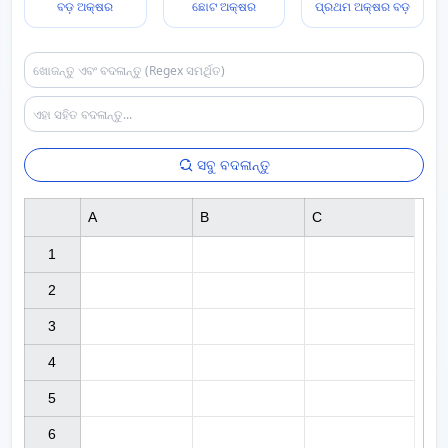
ବଡ଼ ଅକ୍ଷର
ଛୋଟ ଅକ୍ଷର
ପ୍ରଥମ ଅକ୍ଷର ବଡ଼
ସବୁ ବଦଳାନ୍ତୁ
A
B
C
1

2

3

4

5

6
