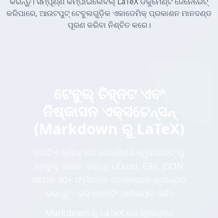
କରନ୍ତୁ। ସମ୍ପୂର୍ଣ୍ଣ କମ୍ପାଇଲେବଲ୍ LaTeX ଡକୁମେଣ୍ଟ ଜେନେରେଟ୍
କରିପାରେ, ଆଉଟପୁଟ୍ ଟେବୁଲଗୁଡ଼ିକ ଏକାଡେମିକ୍ ପ୍ରକାଶନ ମାନଦଣ୍ଡ
ପୂରଣ କରିବା ନିଶ୍ଚିତ କରେ।
ଟେବୁଲ୍ ଚିହ୍ନଟ ଏବଂ
ନିଷ୍କାସନ ଏକ୍ସଟେନ୍ସନ୍
(Markdown ରୁ LaTeX)
ଗୋଟିଏ କ୍ଲିକ୍ ରେ ଯେକୌଣସି ୱେବସାଇଟ୍ ରୁ
ଟେବୁଲ୍ ବାହାର କରନ୍ତୁ। Excel, CSV, JSON
ସମେତ 30+ ଫର୍ମାଟରେ ତତକ୍ଷଣାତ୍ ରୂପାନ୍ତର
କରନ୍ତୁ - କପି-ପେଷ୍ଟିଂ ଆବଶ୍ୟକ ନାହିଁ।
Markdown କୁ LaTeX ରେ ରୂପାନ୍ତର