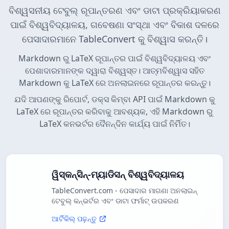
ବିଶ୍ୱସନୀୟ ଟେବୁଲ୍ ରୂପାନ୍ତରଣ ଏବଂ ଡାଟା ପ୍ରକ୍ରିୟାକରଣ
ପାଇଁ ବିଶ୍ୱବିଦ୍ୟାଳୟ, ଗବେଷଣା ସଂସ୍ଥା ଏବଂ ବିକାଶ ଦଳରେ
ପେସାଦାରମାନେ TableConvert କୁ ବିଶ୍ୱାସ କରନ୍ତି।
Markdown ରୁ LaTeX ରୂପାନ୍ତର ପାଇଁ ବିଶ୍ୱବିଦ୍ୟାଳୟ ଏବଂ
ପେଶାଦାରମାନଙ୍କ ଦ୍ୱାରା ବିଶ୍ୱସ୍ତ। ଆତ୍ମବିଶ୍ୱାସ ସହିତ
Markdown କୁ LaTeX ରେ ଅନଲାଇନରେ ରୂପାନ୍ତର କରନ୍ତୁ।
ଯଦି ଆପଣଙ୍କୁ ରିପୋର୍ଟ, ଡକ୍ସ କିମ୍ବା API ପାଇଁ Markdown କୁ
LaTeX ରେ ରୂପାନ୍ତର କରିବାକୁ ଆବଶ୍ୟକ, ଏହି Markdown ରୁ
LaTeX କନଭର୍ଟର ଦୈନନ୍ଦିନ କାର୍ଯ୍ୟ ପାଇଁ ନିର୍ମିତ।
ୱିସ୍କନ୍ସିନ୍-ମ୍ୟାଡିସନ୍ ବିଶ୍ୱବିଦ୍ୟାଳୟ
TableConvert.com - ପେସାଦାର ମାଗଣା ଅନଲାଇନ୍
ଟେବୁଲ୍ କନ୍ଭର୍ଟର ଏବଂ ଡାଟା ଫର୍ମାଟ୍ ଉପକରଣ
ଆର୍ଟିକିଲ୍ ପଢ଼ନ୍ତୁ