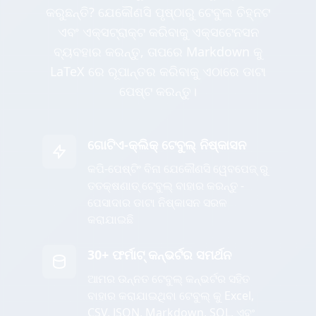
କରୁଛନ୍ତି? ଯେକୌଣସି ପୃଷ୍ଠାରୁ ଟେବୁଲ ଚିହ୍ନଟ
ଏବଂ ଏକ୍ସଟ୍ରାକ୍ଟ କରିବାକୁ ଏକ୍ସଟେନସନ
ବ୍ୟବହାର କରନ୍ତୁ, ତାପରେ Markdown କୁ
LaTeX ରେ ରୂପାନ୍ତର କରିବାକୁ ଏଠାରେ ଡାଟା
ପେଷ୍ଟ କରନ୍ତୁ।
ଗୋଟିଏ-କ୍ଲିକ୍ ଟେବୁଲ୍ ନିଷ୍କାସନ
କପି-ପେଷ୍ଟିଂ ବିନା ଯେକୌଣସି ୱେବପେଜ୍ ରୁ
ତତକ୍ଷଣାତ୍ ଟେବୁଲ୍ ବାହାର କରନ୍ତୁ -
ପେସାଦାର ଡାଟା ନିଷ୍କାସନ ସରଳ
କରାଯାଇଛି
30+ ଫର୍ମାଟ୍ କନ୍ଭର୍ଟର ସମର୍ଥନ
ଆମର ଉନ୍ନତ ଟେବୁଲ୍ କନ୍ଭର୍ଟର ସହିତ
ବାହାର କରାଯାଇଥିବା ଟେବୁଲ୍ କୁ Excel,
CSV, JSON, Markdown, SQL, ଏବଂ