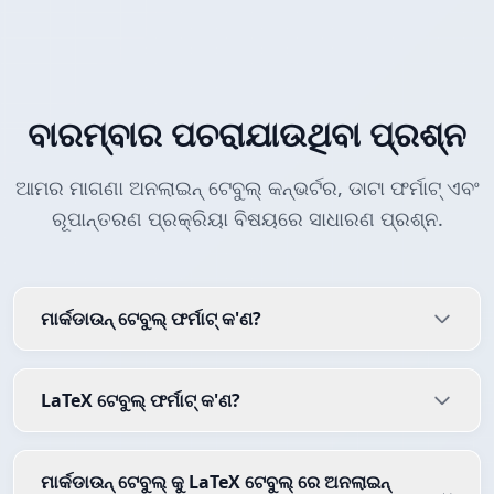
ବାରମ୍ବାର ପଚରାଯାଉଥିବା ପ୍ରଶ୍ନ
ଆମର ମାଗଣା ଅନଲାଇନ୍ ଟେବୁଲ୍ କନ୍ଭର୍ଟର, ଡାଟା ଫର୍ମାଟ୍ ଏବଂ
ରୂପାନ୍ତରଣ ପ୍ରକ୍ରିୟା ବିଷୟରେ ସାଧାରଣ ପ୍ରଶ୍ନ.
ମାର୍କଡାଉନ୍ ଟେବୁଲ୍ ଫର୍ମାଟ୍ କ'ଣ?
LaTeX ଟେବୁଲ୍ ଫର୍ମାଟ୍ କ'ଣ?
ମାର୍କଡାଉନ୍ ଟେବୁଲ୍ କୁ LaTeX ଟେବୁଲ୍ ରେ ଅନଲାଇନ୍