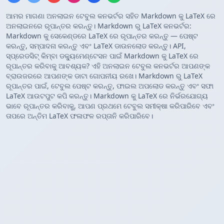
ଆମର ମାଗଣା ଅନଲାଇନ ଟେବୁଲ କନଭର୍ଟର ସହିତ Markdown କୁ LaTeX ରେ
ଅନଲାଇନରେ ରୂପାନ୍ତର କରନ୍ତୁ। Markdown ରୁ LaTeX କନଭର୍ଟର:
Markdown କୁ ସେକେଣ୍ଡରେ LaTeX ରେ ରୂପାନ୍ତର କରନ୍ତୁ — ପେଷ୍ଟ
କରନ୍ତୁ, ସମ୍ପାଦନା କରନ୍ତୁ ଏବଂ LaTeX ଡାଉନଲୋଡ କରନ୍ତୁ। API,
ସ୍ପ୍ରେଡସିଟ୍ କିମ୍ବା ଡକ୍ୟୁମେଣ୍ଟେସନ ପାଇଁ Markdown କୁ LaTeX ରେ
ରୂପାନ୍ତର କରିବାକୁ ଆବଶ୍ୟକ? ଏହି ଅନଲାଇନ ଟେବୁଲ କନଭର୍ଟର ଆପଣଙ୍କ
ବ୍ରାଉଜରରେ ଆପଣଙ୍କ ଡାଟା ଗୋପନୀୟ ରଖେ। Markdown ରୁ LaTeX
ରୂପାନ୍ତର ପାଇଁ, ଟେବୁଲ ପେଷ୍ଟ କରନ୍ତୁ, ଫାଇଲ ଅପଲୋଡ କରନ୍ତୁ ଏବଂ ସଫା
LaTeX ଆଉଟପୁଟ କପି କରନ୍ତୁ। Markdown କୁ LaTeX ରେ ନିର୍ଭରଯୋଗ୍ୟ
ଭାବେ ରୂପାନ୍ତର କରିବାକୁ, ଆପଣ ପ୍ରଥମେ ଟେବୁଲ ସମୀକ୍ଷା କରିପାରିବେ ଏବଂ
ତାପରେ ଅନ୍ତିମ LaTeX ଫଳାଫଳ ରପ୍ତାନି କରିପାରିବେ।