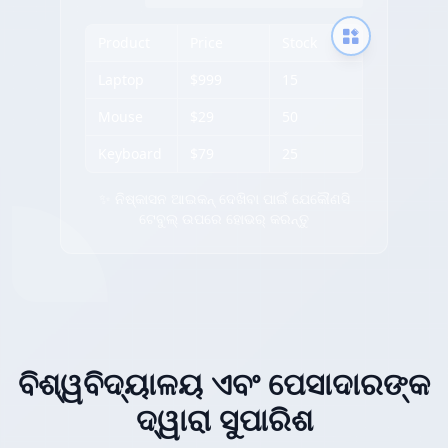
Product
Price
Stock
Laptop
$999
15
Mouse
$29
50
Keyboard
$79
25
✨ ନିଷ୍କାସନ ଆଇକନ୍ ଦେଖିବା ପାଇଁ ଯେକୌଣସି
ଟେବୁଲ୍ ଉପରେ ହୋଭର୍ କରନ୍ତୁ
ବିଶ୍ୱବିଦ୍ୟାଳୟ ଏବଂ ପେସାଦାରଙ୍କ
ଦ୍ୱାରା ସୁପାରିଶ