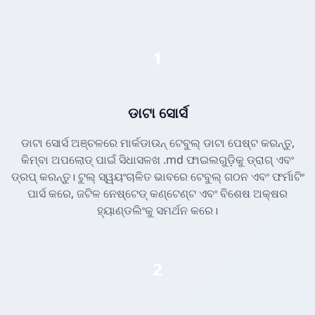
1
ଡାଟା ସୋର୍ସ
ଡାଟା ସୋର୍ସ ଅଞ୍ଚଳରେ ମାର୍କଡାଉନ୍ ଟେବୁଲ୍ ଡାଟା ପେଷ୍ଟ କରନ୍ତୁ,
କିମ୍ବା ଅପଲୋଡ୍ ପାଇଁ ସିଧାସଳଖ .md ଫାଇଲଗୁଡ଼ିକୁ ଡ୍ରାଗ୍ ଏବଂ
ଡ୍ରପ୍ କରନ୍ତୁ। ଟୁଲ୍ ସ୍ୱୟଂଚାଳିତ ଭାବରେ ଟେବୁଲ୍ ଗଠନ ଏବଂ ଫର୍ମାଟିଂ
ପାର୍ସ କରେ, ଜଟିଳ ନେଷ୍ଟେଡ୍ କଣ୍ଟେଣ୍ଟ ଏବଂ ବିଶେଷ ଅକ୍ଷର
ହ୍ୟାଣ୍ଡଲିଂକୁ ସମର୍ଥନ କରେ।
2