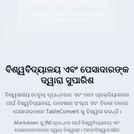
Keyboard
$79
25
✨ ନିଷ୍କାସନ ଆଇକନ୍ ଦେଖିବା ପାଇଁ ଯେକୌଣସି
ଟେବୁଲ୍ ଉପରେ ହୋଭର୍ କରନ୍ତୁ
ବିଶ୍ୱବିଦ୍ୟାଳୟ ଏବଂ ପେସାଦାରଙ୍କ
ଦ୍ୱାରା ସୁପାରିଶ
ବିଶ୍ୱସନୀୟ ଟେବୁଲ୍ ରୂପାନ୍ତରଣ ଏବଂ ଡାଟା ପ୍ରକ୍ରିୟାକରଣ
ପାଇଁ ବିଶ୍ୱବିଦ୍ୟାଳୟ, ଗବେଷଣା ସଂସ୍ଥା ଏବଂ ବିକାଶ ଦଳରେ
ପେସାଦାରମାନେ TableConvert କୁ ବିଶ୍ୱାସ କରନ୍ତି।
Markdown ରୁ INI ରୂପାନ୍ତର ପାଇଁ ବିଶ୍ୱବିଦ୍ୟାଳୟ ଏବଂ
ପେଶାଦାରମାନଙ୍କ ଦ୍ୱାରା ବିଶ୍ୱସ୍ତ। ଆତ୍ମବିଶ୍ୱାସ ସହିତ