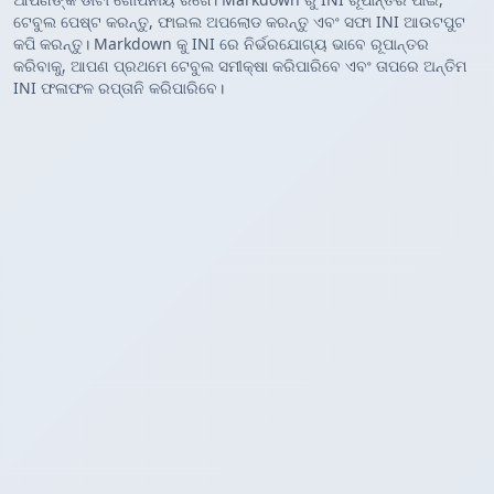
ଟେବୁଲ ପେଷ୍ଟ କରନ୍ତୁ, ଫାଇଲ ଅପଲୋଡ କରନ୍ତୁ ଏବଂ ସଫା INI ଆଉଟପୁଟ
କପି କରନ୍ତୁ। Markdown କୁ INI ରେ ନିର୍ଭରଯୋଗ୍ୟ ଭାବେ ରୂପାନ୍ତର
କରିବାକୁ, ଆପଣ ପ୍ରଥମେ ଟେବୁଲ ସମୀକ୍ଷା କରିପାରିବେ ଏବଂ ତାପରେ ଅନ୍ତିମ
INI ଫଳାଫଳ ରପ୍ତାନି କରିପାରିବେ।