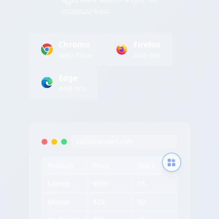
ହାଇଲାଇଟ୍ କରେ
Chrome
Firefox
Web Store
Add-ons
Edge
Add-ons
tableconvert.com
Product
Price
Stock
Laptop
$999
15
Mouse
$29
50