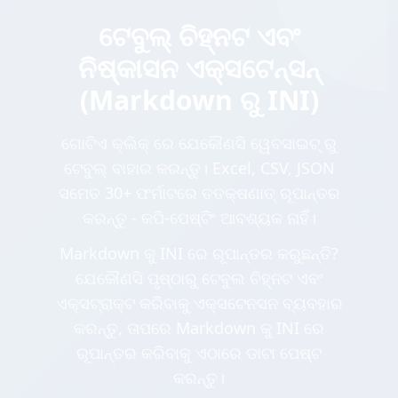
ଟେବୁଲ୍ ଚିହ୍ନଟ ଏବଂ
ନିଷ୍କାସନ ଏକ୍ସଟେନ୍ସନ୍
(Markdown ରୁ INI)
ଗୋଟିଏ କ୍ଲିକ୍ ରେ ଯେକୌଣସି ୱେବସାଇଟ୍ ରୁ
ଟେବୁଲ୍ ବାହାର କରନ୍ତୁ। Excel, CSV, JSON
ସମେତ 30+ ଫର୍ମାଟରେ ତତକ୍ଷଣାତ୍ ରୂପାନ୍ତର
କରନ୍ତୁ - କପି-ପେଷ୍ଟିଂ ଆବଶ୍ୟକ ନାହିଁ।
Markdown କୁ INI ରେ ରୂପାନ୍ତର କରୁଛନ୍ତି?
ଯେକୌଣସି ପୃଷ୍ଠାରୁ ଟେବୁଲ ଚିହ୍ନଟ ଏବଂ
ଏକ୍ସଟ୍ରାକ୍ଟ କରିବାକୁ ଏକ୍ସଟେନସନ ବ୍ୟବହାର
କରନ୍ତୁ, ତାପରେ Markdown କୁ INI ରେ
ରୂପାନ୍ତର କରିବାକୁ ଏଠାରେ ଡାଟା ପେଷ୍ଟ
କରନ୍ତୁ।