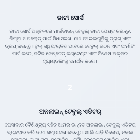
ଡାଟା ସୋର୍ସ
ଡାଟା ସୋର୍ସ ଅଞ୍ଚଳରେ ମାର୍କଡାଉନ୍ ଟେବୁଲ୍ ଡାଟା ପେଷ୍ଟ କରନ୍ତୁ,
କିମ୍ବା ଅପଲୋଡ୍ ପାଇଁ ସିଧାସଳଖ .md ଫାଇଲଗୁଡ଼ିକୁ ଡ୍ରାଗ୍ ଏବଂ
ଡ୍ରପ୍ କରନ୍ତୁ। ଟୁଲ୍ ସ୍ୱୟଂଚାଳିତ ଭାବରେ ଟେବୁଲ୍ ଗଠନ ଏବଂ ଫର୍ମାଟିଂ
ପାର୍ସ କରେ, ଜଟିଳ ନେଷ୍ଟେଡ୍ କଣ୍ଟେଣ୍ଟ ଏବଂ ବିଶେଷ ଅକ୍ଷର
ହ୍ୟାଣ୍ଡଲିଂକୁ ସମର୍ଥନ କରେ।
2
ଅନଲାଇନ୍ ଟେବୁଲ୍ ଏଡିଟର୍
ପେସାଦାର ବୈଶିଷ୍ଟ୍ୟ ସହିତ ଆମର ଉନ୍ନତ ଅନଲାଇନ୍ ଟେବୁଲ୍ ଏଡିଟର୍
ବ୍ୟବହାର କରି ଡାଟା ସମ୍ପାଦନା କରନ୍ତୁ। ଖାଲି ଧାଡ଼ି ବିଲୋପ, ନକଲ
ହଟାଇବା, ଡାଟା ଟ୍ରାନ୍ସପୋଜିସନ୍, ସର୍ଟିଂ, ରେଜେକ୍ସ ଖୋଜିବା ଏବଂ