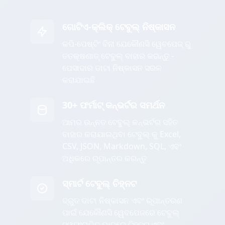
ଗୋଟିଏ-କ୍ଲିକ୍ ଟେବୁଲ୍ ନିଷ୍କାସନ
କପି-ପେଷ୍ଟିଂ ବିନା ଯେକୌଣସି ୱେବପେଜ୍ ରୁ
ତତକ୍ଷଣାତ୍ ଟେବୁଲ୍ ବାହାର କରନ୍ତୁ -
ପେସାଦାର ଡାଟା ନିଷ୍କାସନ ସରଳ
କରାଯାଇଛି
30+ ଫର୍ମାଟ୍ କନ୍ଭର୍ଟର ସମର୍ଥନ
ଆମର ଉନ୍ନତ ଟେବୁଲ୍ କନ୍ଭର୍ଟର ସହିତ
ବାହାର କରାଯାଇଥିବା ଟେବୁଲ୍ କୁ Excel,
CSV, JSON, Markdown, SQL, ଏବଂ
ଅଧିକରେ ରୂପାନ୍ତର କରନ୍ତୁ
ସ୍ମାର୍ଟ ଟେବୁଲ୍ ଚିହ୍ନଟ
ଦ୍ରୁତ ଡାଟା ନିଷ୍କାସନ ଏବଂ ରୂପାନ୍ତରଣ
ପାଇଁ ଯେକୌଣସି ୱେବପେଜରେ ଟେବୁଲ୍
ସ୍ୱୟଂଚାଳିତ ଭାବରେ ଚିହ୍ନଟ ଏବଂ