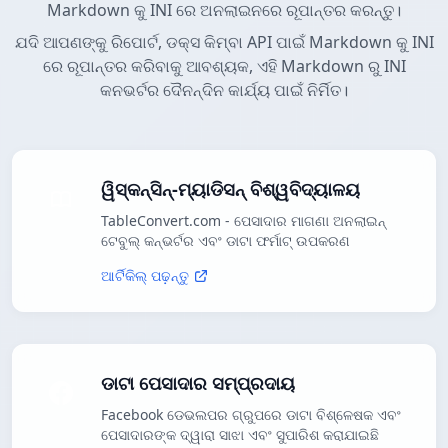
Markdown କୁ INI ରେ ଅନଲାଇନରେ ରୂପାନ୍ତର କରନ୍ତୁ।
ଯଦି ଆପଣଙ୍କୁ ରିପୋର୍ଟ, ଡକ୍ସ କିମ୍ବା API ପାଇଁ Markdown କୁ INI
ରେ ରୂପାନ୍ତର କରିବାକୁ ଆବଶ୍ୟକ, ଏହି Markdown ରୁ INI
କନଭର୍ଟର ଦୈନନ୍ଦିନ କାର୍ଯ୍ୟ ପାଇଁ ନିର୍ମିତ।
ୱିସ୍କନ୍ସିନ୍-ମ୍ୟାଡିସନ୍ ବିଶ୍ୱବିଦ୍ୟାଳୟ
TableConvert.com - ପେସାଦାର ମାଗଣା ଅନଲାଇନ୍
ଟେବୁଲ୍ କନ୍ଭର୍ଟର ଏବଂ ଡାଟା ଫର୍ମାଟ୍ ଉପକରଣ
ଆର୍ଟିକିଲ୍ ପଢ଼ନ୍ତୁ
ଡାଟା ପେସାଦାର ସମ୍ପ୍ରଦାୟ
Facebook ଡେଭଲପର ଗ୍ରୁପରେ ଡାଟା ବିଶ୍ଳେଷକ ଏବଂ
ପେସାଦାରଙ୍କ ଦ୍ୱାରା ସାଝା ଏବଂ ସୁପାରିଶ କରାଯାଇଛି