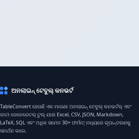
ଅନଲାଇନ୍ ଟେବୁଲ୍ କନଭର୍ଟ
TableConvert ହେଉଛି ଏକ ମାଗଣା ଅନଲାଇନ୍ ଟେବୁଲ୍ କନଭର୍ଟର୍ ଏବଂ
ଡାଟା ଜେନେରେଟର୍ ଟୁଲ୍ ଯାହା Excel, CSV, JSON, Markdown,
LaTeX, SQL ଏବଂ ଅଧିକ ସମେତ 30+ ଫର୍ମାଟ୍ ମଧ୍ୟରେ ରୂପାନ୍ତରଣକୁ
ସମର୍ଥନ କରେ.