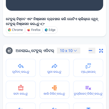
ଟେବୁଲ୍ ଚିହ୍ନଟ ଏବଂ ନିଷ୍କାସନ ବ୍ୟବହାର କରି ଗୋଟିଏ କ୍ଲିକ୍‌ରେ ୱେବ୍
ଟେବୁଲ୍ ନିଷ୍କାସନ କରନ୍ତୁ 👉
Chrome
Firefox
Edge
ଅନଲାଇନ୍ ଟେବୁଲ୍ ଏଡିଟର୍
10
x
10
ପୂର୍ବବତ୍ କରନ୍ତୁ
ପୁନଃ କରନ୍ତୁ
ଟ୍ରାନ୍ସପୋଜ୍
ସଫା କରନ୍ତୁ
ଖାଲି ଡିଲିଟ୍ କରନ୍ତୁ
ଡୁପ୍ଲିକେଟ୍ ଡିଲିଟ୍ କରନ୍ତୁ