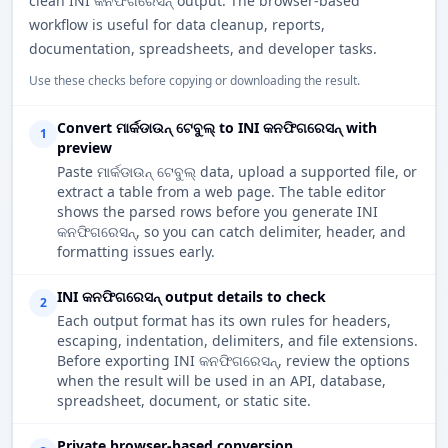
clean INI କନଫିଗରେସନ୍ output. The browser-based
workflow is useful for data cleanup, reports,
documentation, spreadsheets, and developer tasks.
Use these checks before copying or downloading the result.
Convert ମାର୍କଡାଉନ୍ ଟେବୁଲ୍ to INI କନଫିଗରେସନ୍ with
1
preview
Paste ମାର୍କଡାଉନ୍ ଟେବୁଲ୍ data, upload a supported file, or
extract a table from a web page. The table editor
shows the parsed rows before you generate INI
କନଫିଗରେସନ୍, so you can catch delimiter, header, and
formatting issues early.
INI କନଫିଗରେସନ୍ output details to check
2
Each output format has its own rules for headers,
escaping, indentation, delimiters, and file extensions.
Before exporting INI କନଫିଗରେସନ୍, review the options
when the result will be used in an API, database,
spreadsheet, document, or static site.
Private browser-based conversion