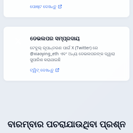
ପୋଷ୍ଟ ଦେଖନ୍ତୁ
ଡେଭଲପର ସମ୍ପ୍ରଦାୟ
ଟେବୁଲ୍ ରୂପାନ୍ତରଣ ପାଇଁ X (Twitter) ରେ
@xiaoying_eth ଏବଂ ଅନ୍ୟ ଡେଭଲପରଙ୍କ ଦ୍ୱାରା
ସୁପାରିଶ କରାଯାଇଛି
ଟ୍ୱିଟ୍ ଦେଖନ୍ତୁ
ବାରମ୍ବାର ପଚରାଯାଉଥିବା ପ୍ରଶ୍ନ