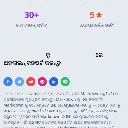
30+
5★
ଡାଟା ଫାଇଲ୍ ଫର୍ମାଟ୍
ଉପଯୋଗକର୍ତ୍ତା ରେଟିଂ
ମାର୍କଡାଉନ୍ ଟେବୁଲ୍
କୁ
INI କନଫିଗରେସନ୍
ରେ
ଅନଲାଇନ୍ କନଭର୍ଟ କରନ୍ତୁ
ଆମର ମାଗଣା ଅନଲାଇନ ଟେବୁଲ କନଭର୍ଟର ସହିତ Markdown କୁ INI ରେ
ଅନଲାଇନରେ ରୂପାନ୍ତର କରନ୍ତୁ। Markdown ରୁ INI କନଭର୍ଟର:
Markdown କୁ ସେକେଣ୍ଡରେ INI ରେ ରୂପାନ୍ତର କରନ୍ତୁ — ପେଷ୍ଟ କରନ୍ତୁ,
ସମ୍ପାଦନା କରନ୍ତୁ ଏବଂ INI ଡାଉନଲୋଡ କରନ୍ତୁ। API, ସ୍ପ୍ରେଡସିଟ୍ କିମ୍ବା
ଡକ୍ୟୁମେଣ୍ଟେସନ ପାଇଁ Markdown କୁ INI ରେ ରୂପାନ୍ତର କରିବାକୁ
ଆବଶ୍ୟକ? ଏହି ଅନଲାଇନ ଟେବୁଲ କନଭର୍ଟର ଆପଣଙ୍କ ବ୍ରାଉଜରରେ
ଆପଣଙ୍କ ଡାଟା ଗୋପନୀୟ ରଖେ। Markdown ରୁ INI ରୂପାନ୍ତର ପାଇଁ,