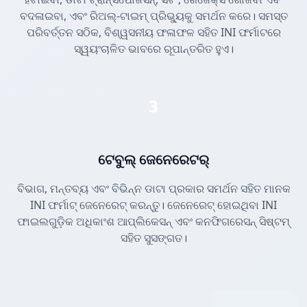
ବଦଳାଇବା, ଏବଂ ରିଅଲ୍-ଟାଇମ୍ ପ୍ରିଭ୍ୟୁକୁ ସମର୍ଥନ କରେ। ସମସ୍ତ
ପରିବର୍ତ୍ତନ ସଠିକ, ବିଶ୍ୱସନୀୟ ଫଳାଫଳ ସହିତ INI ଫର୍ମାଟରେ
ସ୍ୱୟଂଚାଳିତ ଭାବରେ ରୂପାନ୍ତରିତ ହୁଏ।
3
ଟେବୁଲ୍ ଜେନେରେଟର୍
ବିଭାଗ, ମନ୍ତବ୍ୟ ଏବଂ ବିଭିନ୍ନ ଡାଟା ପ୍ରକାର ସମର୍ଥନ ସହିତ ମାନକ
INI ଫର୍ମାଟ୍ ଜେନେରେଟ୍ କରନ୍ତୁ। ଜେନେରେଟ୍ ହୋଇଥିବା INI
ଫାଇଲଗୁଡ଼ିକ ଅଧିକାଂଶ ଆପ୍ଲିକେସନ୍ ଏବଂ କନଫିଗରେସନ୍ ସିଷ୍ଟମ୍
ସହିତ ସୁସଙ୍ଗତ।