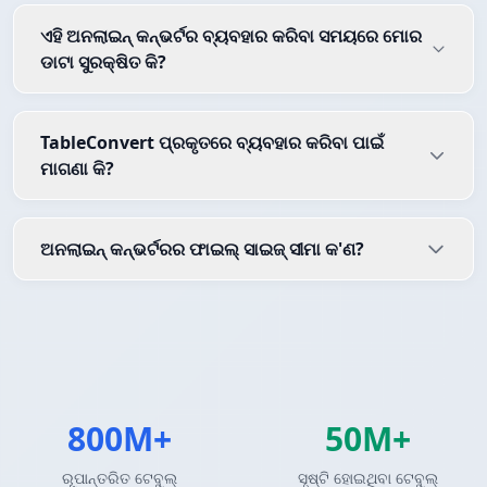
ଏହି ଅନଲାଇନ୍ କନ୍ଭର୍ଟର ବ୍ୟବହାର କରିବା ସମୟରେ ମୋର
ଡାଟା ସୁରକ୍ଷିତ କି?
TableConvert ପ୍ରକୃତରେ ବ୍ୟବହାର କରିବା ପାଇଁ
ମାଗଣା କି?
ଅନଲାଇନ୍ କନ୍ଭର୍ଟରର ଫାଇଲ୍ ସାଇଜ୍ ସୀମା କ'ଣ?
800M+
50M+
ରୂପାନ୍ତରିତ ଟେବୁଲ୍
ସୃଷ୍ଟି ହୋଇଥିବା ଟେବୁଲ୍