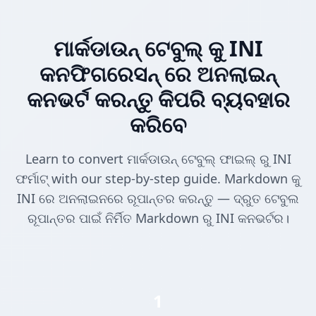
ମାର୍କଡାଉନ୍ ଟେବୁଲ୍ କୁ INI
କନଫିଗରେସନ୍ ରେ ଅନଲାଇନ୍
କନଭର୍ଟ କରନ୍ତୁ କିପରି ବ୍ୟବହାର
କରିବେ
Learn to convert ମାର୍କଡାଉନ୍ ଟେବୁଲ୍ ଫାଇଲ୍ ରୁ INI
ଫର୍ମାଟ୍ with our step-by-step guide. Markdown କୁ
INI ରେ ଅନଲାଇନରେ ରୂପାନ୍ତର କରନ୍ତୁ — ଦ୍ରୁତ ଟେବୁଲ
ରୂପାନ୍ତର ପାଇଁ ନିର୍ମିତ Markdown ରୁ INI କନଭର୍ଟର।
1