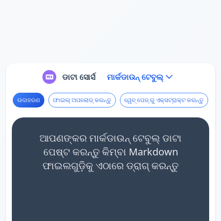
ଡାଟା ସୋର୍ସ
ମାର୍କଡାଉନ୍ ଟେବୁଲ୍
ଉଦାହରଣ
ଫାଇଲ୍ ଅପଲୋଡ୍ କରନ୍ତୁ
ୱେବ୍ ପେଜ୍ ରୁ ଏକ୍ସଟ୍ରାକ୍ଟ କରନ୍ତୁ
ଆପଣଙ୍କର ମାର୍କଡାଉନ୍ ଟେବୁଲ୍ ଡାଟା
ପେଷ୍ଟ କରନ୍ତୁ କିମ୍ବା Markdown
ଫାଇଲଗୁଡ଼ିକୁ ଏଠାରେ ଡ୍ରାଗ୍ କରନ୍ତୁ