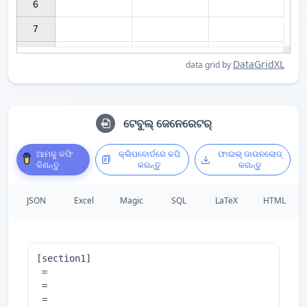
6

7

DataGridXL
data grid by
ଟେବୁଲ୍ ଜେନେରେଟର୍
ଆମକୁ କଫି
କ୍ଲିପବୋର୍ଡରେ କପି
ଫାଇଲ୍ ଡାଉନଲୋଡ୍
କିଣନ୍ତୁ
କରନ୍ତୁ
କରନ୍ତୁ
JSON
Excel
Magic
SQL
LaTeX
HTML