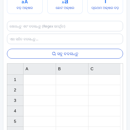
ବଡ଼ ଅକ୍ଷର
ଛୋଟ ଅକ୍ଷର
ପ୍ରଥମ ଅକ୍ଷର ବଡ଼
ସବୁ ବଦଳାନ୍ତୁ
A
B
C
1

2

3

4

5
