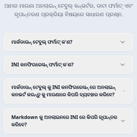
ଆମର ମାଗଣା ଅନଲାଇନ୍ ଟେବୁଲ୍ କନ୍ଭର୍ଟର, ଡାଟା ଫର୍ମାଟ୍ ଏବଂ
ରୂପାନ୍ତରଣ ପ୍ରକ୍ରିୟା ବିଷୟରେ ସାଧାରଣ ପ୍ରଶ୍ନ.
ମାର୍କଡାଉନ୍ ଟେବୁଲ୍ ଫର୍ମାଟ୍ କ'ଣ?
INI କନଫିଗରେସନ୍ ଫର୍ମାଟ୍ କ'ଣ?
ମାର୍କଡାଉନ୍ ଟେବୁଲ୍ କୁ INI କନଫିଗରେସନ୍ ରେ ଅନଲାଇନ୍
କନଭର୍ଟ କରନ୍ତୁ କୁ ମାଗଣାରେ କିପରି ବ୍ୟବହାର କରିବେ?
Markdown କୁ ଅନଲାଇନରେ INI ରେ କିପରି ରୂପାନ୍ତର
କରିବେ?