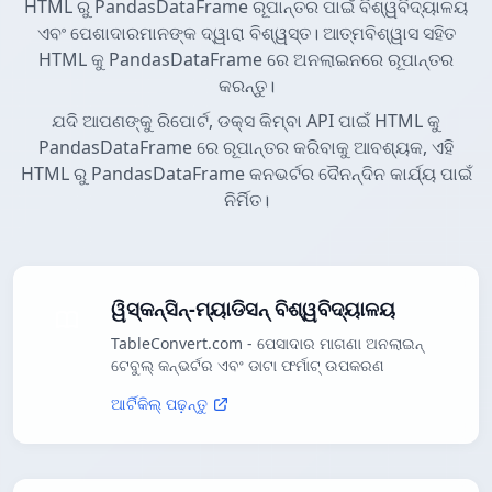
HTML ରୁ PandasDataFrame ରୂପାନ୍ତର ପାଇଁ ବିଶ୍ୱବିଦ୍ୟାଳୟ
ଏବଂ ପେଶାଦାରମାନଙ୍କ ଦ୍ୱାରା ବିଶ୍ୱସ୍ତ। ଆତ୍ମବିଶ୍ୱାସ ସହିତ
HTML କୁ PandasDataFrame ରେ ଅନଲାଇନରେ ରୂପାନ୍ତର
କରନ୍ତୁ।
ଯଦି ଆପଣଙ୍କୁ ରିପୋର୍ଟ, ଡକ୍ସ କିମ୍ବା API ପାଇଁ HTML କୁ
PandasDataFrame ରେ ରୂପାନ୍ତର କରିବାକୁ ଆବଶ୍ୟକ, ଏହି
HTML ରୁ PandasDataFrame କନଭର୍ଟର ଦୈନନ୍ଦିନ କାର୍ଯ୍ୟ ପାଇଁ
ନିର୍ମିତ।
ୱିସ୍କନ୍ସିନ୍-ମ୍ୟାଡିସନ୍ ବିଶ୍ୱବିଦ୍ୟାଳୟ
TableConvert.com - ପେସାଦାର ମାଗଣା ଅନଲାଇନ୍
ଟେବୁଲ୍ କନ୍ଭର୍ଟର ଏବଂ ଡାଟା ଫର୍ମାଟ୍ ଉପକରଣ
ଆର୍ଟିକିଲ୍ ପଢ଼ନ୍ତୁ