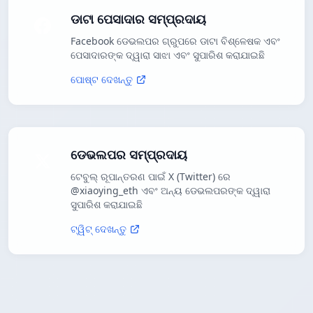
ଡାଟା ପେସାଦାର ସମ୍ପ୍ରଦାୟ
Facebook ଡେଭଲପର ଗ୍ରୁପରେ ଡାଟା ବିଶ୍ଳେଷକ ଏବଂ
ପେସାଦାରଙ୍କ ଦ୍ୱାରା ସାଝା ଏବଂ ସୁପାରିଶ କରାଯାଇଛି
ପୋଷ୍ଟ ଦେଖନ୍ତୁ
ଡେଭଲପର ସମ୍ପ୍ରଦାୟ
ଟେବୁଲ୍ ରୂପାନ୍ତରଣ ପାଇଁ X (Twitter) ରେ
@xiaoying_eth ଏବଂ ଅନ୍ୟ ଡେଭଲପରଙ୍କ ଦ୍ୱାରା
ସୁପାରିଶ କରାଯାଇଛି
ଟ୍ୱିଟ୍ ଦେଖନ୍ତୁ