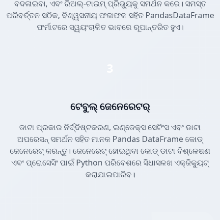
ବଦଳାଇବା, ଏବଂ ରିଅଲ୍-ଟାଇମ୍ ପ୍ରିଭ୍ୟୁକୁ ସମର୍ଥନ କରେ। ସମସ୍ତ
ପରିବର୍ତ୍ତନ ସଠିକ, ବିଶ୍ୱସନୀୟ ଫଳାଫଳ ସହିତ PandasDataFrame
ଫର୍ମାଟରେ ସ୍ୱୟଂଚାଳିତ ଭାବରେ ରୂପାନ୍ତରିତ ହୁଏ।
3
ଟେବୁଲ୍ ଜେନେରେଟର୍
ଡାଟା ପ୍ରକାର ନିର୍ଦ୍ଦିଷ୍ଟକରଣ, ଇଣ୍ଡେକ୍ସ ସେଟିଂସ ଏବଂ ଡାଟା
ଅପରେସନ୍ ସମର୍ଥନ ସହିତ ମାନକ Pandas DataFrame କୋଡ୍
ଜେନେରେଟ୍ କରନ୍ତୁ। ଜେନେରେଟ୍ ହୋଇଥିବା କୋଡ୍ ଡାଟା ବିଶ୍ଳେଷଣ
ଏବଂ ପ୍ରୋସେସିଂ ପାଇଁ Python ପରିବେଶରେ ସିଧାସଳଖ ଏକ୍ଜିକ୍ୟୁଟ୍
କରାଯାଇପାରିବ।