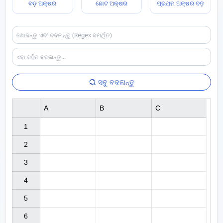
ବଡ଼ ଅକ୍ଷର
ଛୋଟ ଅକ୍ଷର
ପ୍ରଥମ ଅକ୍ଷର ବଡ଼
ସବୁ ବଦଳାନ୍ତୁ
A
B
C
1

2

3

4

5

6
