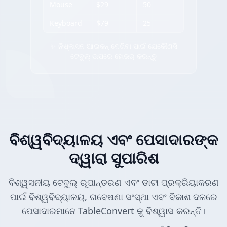
Mouse
$29
50
Keyboard
$79
25
✨ ନିଷ୍କାସନ ଆଇକନ୍ ଦେଖିବା ପାଇଁ ଯେକୌଣସି
ଟେବୁଲ୍ ଉପରେ ହୋଭର୍ କରନ୍ତୁ
ବିଶ୍ୱବିଦ୍ୟାଳୟ ଏବଂ ପେସାଦାରଙ୍କ
ଦ୍ୱାରା ସୁପାରିଶ
ବିଶ୍ୱସନୀୟ ଟେବୁଲ୍ ରୂପାନ୍ତରଣ ଏବଂ ଡାଟା ପ୍ରକ୍ରିୟାକରଣ
ପାଇଁ ବିଶ୍ୱବିଦ୍ୟାଳୟ, ଗବେଷଣା ସଂସ୍ଥା ଏବଂ ବିକାଶ ଦଳରେ
ପେସାଦାରମାନେ TableConvert କୁ ବିଶ୍ୱାସ କରନ୍ତି।