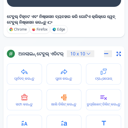
ଟେବୁଲ୍ ଚିହ୍ନଟ ଏବଂ ନିଷ୍କାସନ ବ୍ୟବହାର କରି ଗୋଟିଏ କ୍ଲିକ୍‌ରେ ୱେବ୍
ଟେବୁଲ୍ ନିଷ୍କାସନ କରନ୍ତୁ 👉
Chrome
Firefox
Edge
ଅନଲାଇନ୍ ଟେବୁଲ୍ ଏଡିଟର୍
10
x
10
ପୂର୍ବବତ୍ କରନ୍ତୁ
ପୁନଃ କରନ୍ତୁ
ଟ୍ରାନ୍ସପୋଜ୍
ସଫା କରନ୍ତୁ
ଖାଲି ଡିଲିଟ୍ କରନ୍ତୁ
ଡୁପ୍ଲିକେଟ୍ ଡିଲିଟ୍ କରନ୍ତୁ