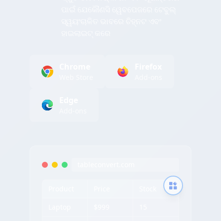
ପାଇଁ ଯେକୌଣସି ୱେବପେଜରେ ଟେବୁଲ୍
ସ୍ୱୟଂଚାଳିତ ଭାବରେ ଚିହ୍ନଟ ଏବଂ
ହାଇଲାଇଟ୍ କରେ
Chrome
Firefox
Web Store
Add-ons
Edge
Add-ons
tableconvert.com
Product
Price
Stock
Laptop
$999
15