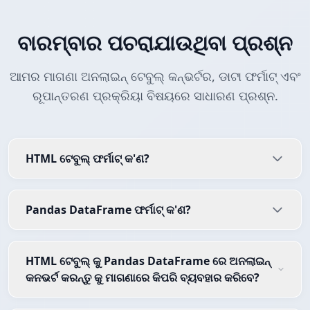
ବାରମ୍ବାର ପଚରାଯାଉଥିବା ପ୍ରଶ୍ନ
ଆମର ମାଗଣା ଅନଲାଇନ୍ ଟେବୁଲ୍ କନ୍ଭର୍ଟର, ଡାଟା ଫର୍ମାଟ୍ ଏବଂ
ରୂପାନ୍ତରଣ ପ୍ରକ୍ରିୟା ବିଷୟରେ ସାଧାରଣ ପ୍ରଶ୍ନ.
HTML ଟେବୁଲ୍ ଫର୍ମାଟ୍ କ'ଣ?
Pandas DataFrame ଫର୍ମାଟ୍ କ'ଣ?
HTML ଟେବୁଲ୍ କୁ Pandas DataFrame ରେ ଅନଲାଇନ୍
କନଭର୍ଟ କରନ୍ତୁ କୁ ମାଗଣାରେ କିପରି ବ୍ୟବହାର କରିବେ?