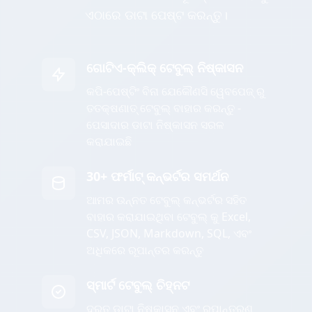
ଏଠାରେ ଡାଟା ପେଷ୍ଟ କରନ୍ତୁ।
ଗୋଟିଏ-କ୍ଲିକ୍ ଟେବୁଲ୍ ନିଷ୍କାସନ
କପି-ପେଷ୍ଟିଂ ବିନା ଯେକୌଣସି ୱେବପେଜ୍ ରୁ
ତତକ୍ଷଣାତ୍ ଟେବୁଲ୍ ବାହାର କରନ୍ତୁ -
ପେସାଦାର ଡାଟା ନିଷ୍କାସନ ସରଳ
କରାଯାଇଛି
30+ ଫର୍ମାଟ୍ କନ୍ଭର୍ଟର ସମର୍ଥନ
ଆମର ଉନ୍ନତ ଟେବୁଲ୍ କନ୍ଭର୍ଟର ସହିତ
ବାହାର କରାଯାଇଥିବା ଟେବୁଲ୍ କୁ Excel,
CSV, JSON, Markdown, SQL, ଏବଂ
ଅଧିକରେ ରୂପାନ୍ତର କରନ୍ତୁ
ସ୍ମାର୍ଟ ଟେବୁଲ୍ ଚିହ୍ନଟ
ଦ୍ରୁତ ଡାଟା ନିଷ୍କାସନ ଏବଂ ରୂପାନ୍ତରଣ