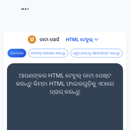
v3.0.1
ଡାଟା ସୋର୍ସ
HTML ଟେବୁଲ୍
ଉଦାହରଣ
ଫାଇଲ୍ ଅପଲୋଡ୍ କରନ୍ତୁ
ୱେବ୍ ପେଜ୍ ରୁ ଏକ୍ସଟ୍ରାକ୍ଟ କରନ୍ତୁ
ଆପଣଙ୍କର HTML ଟେବୁଲ୍ ଡାଟା ପେଷ୍ଟ
କରନ୍ତୁ କିମ୍ବା HTML ଫାଇଲଗୁଡ଼ିକୁ ଏଠାରେ
ଡ୍ରାଗ୍ କରନ୍ତୁ