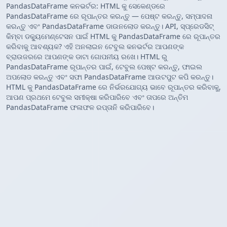
PandasDataFrame କନଭର୍ଟର: HTML କୁ ସେକେଣ୍ଡରେ
PandasDataFrame ରେ ରୂପାନ୍ତର କରନ୍ତୁ — ପେଷ୍ଟ କରନ୍ତୁ, ସମ୍ପାଦନା
କରନ୍ତୁ ଏବଂ PandasDataFrame ଡାଉନଲୋଡ କରନ୍ତୁ। API, ସ୍ପ୍ରେଡସିଟ୍
କିମ୍ବା ଡକ୍ୟୁମେଣ୍ଟେସନ ପାଇଁ HTML କୁ PandasDataFrame ରେ ରୂପାନ୍ତର
କରିବାକୁ ଆବଶ୍ୟକ? ଏହି ଅନଲାଇନ ଟେବୁଲ କନଭର୍ଟର ଆପଣଙ୍କ
ବ୍ରାଉଜରରେ ଆପଣଙ୍କ ଡାଟା ଗୋପନୀୟ ରଖେ। HTML ରୁ
PandasDataFrame ରୂପାନ୍ତର ପାଇଁ, ଟେବୁଲ ପେଷ୍ଟ କରନ୍ତୁ, ଫାଇଲ
ଅପଲୋଡ କରନ୍ତୁ ଏବଂ ସଫା PandasDataFrame ଆଉଟପୁଟ କପି କରନ୍ତୁ।
HTML କୁ PandasDataFrame ରେ ନିର୍ଭରଯୋଗ୍ୟ ଭାବେ ରୂପାନ୍ତର କରିବାକୁ,
ଆପଣ ପ୍ରଥମେ ଟେବୁଲ ସମୀକ୍ଷା କରିପାରିବେ ଏବଂ ତାପରେ ଅନ୍ତିମ
PandasDataFrame ଫଳାଫଳ ରପ୍ତାନି କରିପାରିବେ।