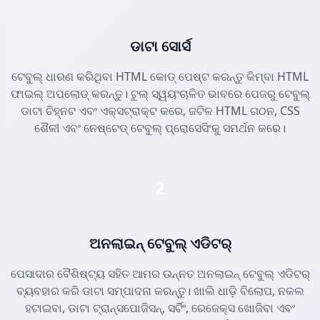
ଡାଟା ସୋର୍ସ
ଟେବୁଲ୍ ଧାରଣ କରିଥିବା HTML କୋଡ୍ ପେଷ୍ଟ କରନ୍ତୁ କିମ୍ବା HTML
ଫାଇଲ୍ ଅପଲୋଡ୍ କରନ୍ତୁ। ଟୁଲ୍ ସ୍ୱୟଂଚାଳିତ ଭାବରେ ପେଜରୁ ଟେବୁଲ୍
ଡାଟା ଚିହ୍ନଟ ଏବଂ ଏକ୍ସଟ୍ରାକ୍ଟ କରେ, ଜଟିଳ HTML ଗଠନ, CSS
ଶୈଳୀ ଏବଂ ନେଷ୍ଟେଡ୍ ଟେବୁଲ୍ ପ୍ରୋସେସିଂକୁ ସମର୍ଥନ କରେ।
2
ଅନଲାଇନ୍ ଟେବୁଲ୍ ଏଡିଟର୍
ପେସାଦାର ବୈଶିଷ୍ଟ୍ୟ ସହିତ ଆମର ଉନ୍ନତ ଅନଲାଇନ୍ ଟେବୁଲ୍ ଏଡିଟର୍
ବ୍ୟବହାର କରି ଡାଟା ସମ୍ପାଦନା କରନ୍ତୁ। ଖାଲି ଧାଡ଼ି ବିଲୋପ, ନକଲ
ହଟାଇବା, ଡାଟା ଟ୍ରାନ୍ସପୋଜିସନ୍, ସର୍ଟିଂ, ରେଜେକ୍ସ ଖୋଜିବା ଏବଂ