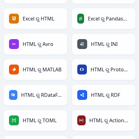
Excel ରୁ HTML
Excel ରୁ PandasDataFrame
HTML ରୁ Avro
HTML ରୁ INI
HTML ରୁ MATLAB
HTML ରୁ Protobuf
HTML ରୁ RDataFrame
HTML ରୁ RDF
HTML ରୁ TOML
HTML ରୁ ActionScript