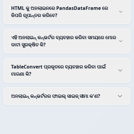
HTML କୁ ଅନଲାଇନରେ PandasDataFrame ରେ
କିପରି ରୂପାନ୍ତର କରିବେ?
ଏହି ଅନଲାଇନ୍ କନ୍ଭର୍ଟର ବ୍ୟବହାର କରିବା ସମୟରେ ମୋର
ଡାଟା ସୁରକ୍ଷିତ କି?
TableConvert ପ୍ରକୃତରେ ବ୍ୟବହାର କରିବା ପାଇଁ
ମାଗଣା କି?
ଅନଲାଇନ୍ କନ୍ଭର୍ଟରର ଫାଇଲ୍ ସାଇଜ୍ ସୀମା କ'ଣ?