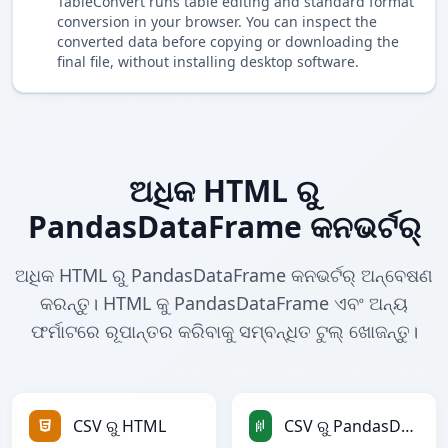
TableConvert runs table editing and standard format
conversion in your browser. You can inspect the
converted data before copying or downloading the
final file, without installing desktop software.
ଅଧିକ HTML ରୁ
PandasDataFrame କନଭର୍ଟର୍
ଅଧିକ HTML ରୁ PandasDataFrame କନଭର୍ଟର୍ ଅନ୍ବେଷଣ
କରନ୍ତୁ। HTML କୁ PandasDataFrame ଏବଂ ଅନ୍ୟ
ଫର୍ମାଟରେ ରୂପାନ୍ତର କରିବାକୁ ସମ୍ବନ୍ଧିତ ଟୁଲ୍ ଖୋଜନ୍ତୁ।
CSV ରୁ HTML
CSV ରୁ PandasDataFrame