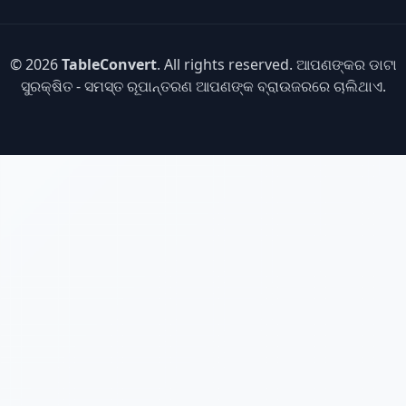
© 2026
TableConvert
. All rights reserved. ଆପଣଙ୍କର ଡାଟା
ସୁରକ୍ଷିତ - ସମସ୍ତ ରୂପାନ୍ତରଣ ଆପଣଙ୍କ ବ୍ରାଉଜରରେ ଚାଲିଥାଏ.