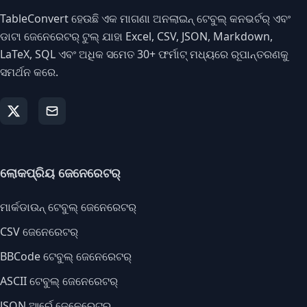
TableConvert ହେଉଛି ଏକ ମାଗଣା ଅନଲାଇନ୍ ଟେବୁଲ୍ କନଭର୍ଟର୍ ଏବଂ
ଡାଟା ଜେନେରେଟର୍ ଟୁଲ୍ ଯାହା Excel, CSV, JSON, Markdown,
LaTeX, SQL ଏବଂ ଅଧିକ ସମେତ 30+ ଫର୍ମାଟ୍ ମଧ୍ୟରେ ରୂପାନ୍ତରଣକୁ
ସମର୍ଥନ କରେ.
ଲୋକପ୍ରିୟ ଜେନେରେଟର୍
ମାର୍କଡାଉନ୍ ଟେବୁଲ୍ ଜେନେରେଟର୍
CSV ଜେନେରେଟର୍
BBCode ଟେବୁଲ୍ ଜେନେରେଟର୍
ASCII ଟେବୁଲ୍ ଜେନେରେଟର୍
JSON ଆର୍ରେ ଜେନେରେଟର୍