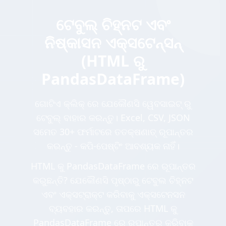
ଟେବୁଲ୍ ଚିହ୍ନଟ ଏବଂ
ନିଷ୍କାସନ ଏକ୍ସଟେନ୍ସନ୍
(HTML ରୁ
PandasDataFrame)
ଗୋଟିଏ କ୍ଲିକ୍ ରେ ଯେକୌଣସି ୱେବସାଇଟ୍ ରୁ
ଟେବୁଲ୍ ବାହାର କରନ୍ତୁ। Excel, CSV, JSON
ସମେତ 30+ ଫର୍ମାଟରେ ତତକ୍ଷଣାତ୍ ରୂପାନ୍ତର
କରନ୍ତୁ - କପି-ପେଷ୍ଟିଂ ଆବଶ୍ୟକ ନାହିଁ।
HTML କୁ PandasDataFrame ରେ ରୂପାନ୍ତର
କରୁଛନ୍ତି? ଯେକୌଣସି ପୃଷ୍ଠାରୁ ଟେବୁଲ ଚିହ୍ନଟ
ଏବଂ ଏକ୍ସଟ୍ରାକ୍ଟ କରିବାକୁ ଏକ୍ସଟେନସନ
ବ୍ୟବହାର କରନ୍ତୁ, ତାପରେ HTML କୁ
PandasDataFrame ରେ ରୂପାନ୍ତର କରିବାକୁ