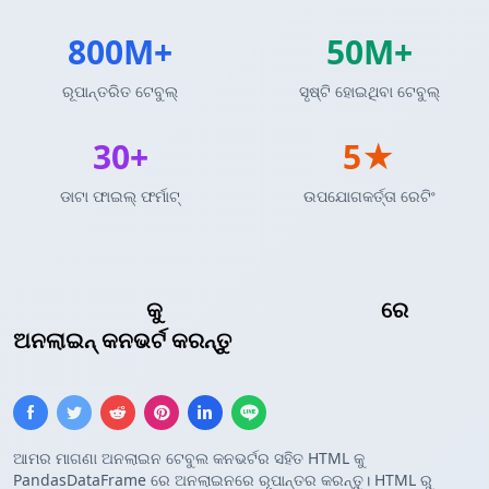
800M+
50M+
ରୂପାନ୍ତରିତ ଟେବୁଲ୍
ସୃଷ୍ଟି ହୋଇଥିବା ଟେବୁଲ୍
30+
5★
ଡାଟା ଫାଇଲ୍ ଫର୍ମାଟ୍
ଉପଯୋଗକର୍ତ୍ତା ରେଟିଂ
HTML ଟେବୁଲ୍
କୁ
Pandas DataFrame
ରେ
ଅନଲାଇନ୍ କନଭର୍ଟ କରନ୍ତୁ
ଆମର ମାଗଣା ଅନଲାଇନ ଟେବୁଲ କନଭର୍ଟର ସହିତ HTML କୁ
PandasDataFrame ରେ ଅନଲାଇନରେ ରୂପାନ୍ତର କରନ୍ତୁ। HTML ରୁ