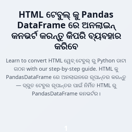
HTML ଟେବୁଲ୍ କୁ Pandas
DataFrame ରେ ଅନଲାଇନ୍
କନଭର୍ଟ କରନ୍ତୁ କିପରି ବ୍ୟବହାର
କରିବେ
Learn to convert HTML ୱେବ୍ ଟେବୁଲ୍ ରୁ Python ଡାଟା
ଗଠନ with our step-by-step guide. HTML କୁ
PandasDataFrame ରେ ଅନଲାଇନରେ ରୂପାନ୍ତର କରନ୍ତୁ
— ଦ୍ରୁତ ଟେବୁଲ ରୂପାନ୍ତର ପାଇଁ ନିର୍ମିତ HTML ରୁ
PandasDataFrame କନଭର୍ଟର।
1