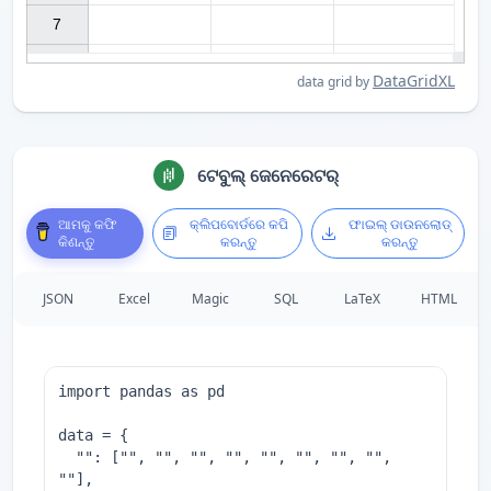
7

DataGridXL
data grid by
ଟେବୁଲ୍ ଜେନେରେଟର୍
ଆମକୁ କଫି
କ୍ଲିପବୋର୍ଡରେ କପି
ଫାଇଲ୍ ଡାଉନଲୋଡ୍
କିଣନ୍ତୁ
କରନ୍ତୁ
କରନ୍ତୁ
JSON
Excel
Magic
SQL
LaTeX
HTML