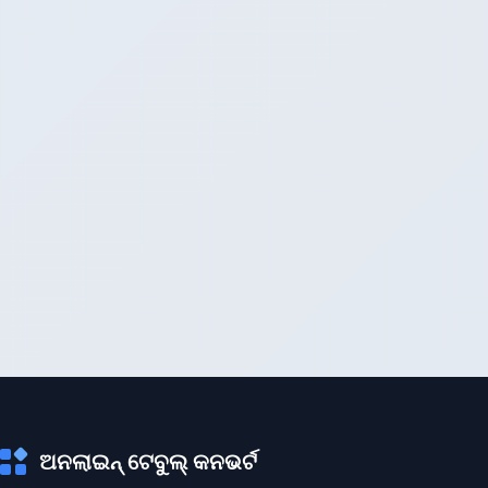
ଅନଲାଇନ୍ ଟେବୁଲ୍ କନଭର୍ଟ