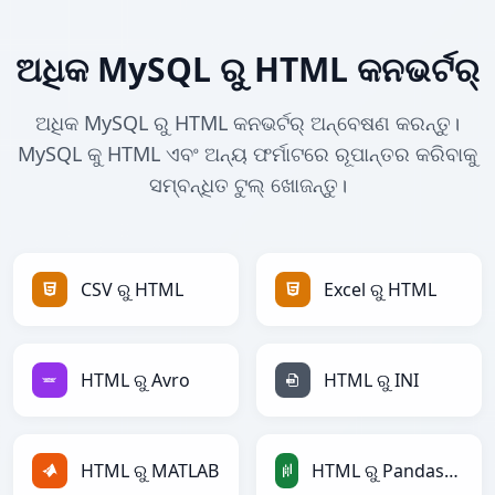
ଅଧିକ MySQL ରୁ HTML କନଭର୍ଟର୍
ଅଧିକ MySQL ରୁ HTML କନଭର୍ଟର୍ ଅନ୍ବେଷଣ କରନ୍ତୁ।
MySQL କୁ HTML ଏବଂ ଅନ୍ୟ ଫର୍ମାଟରେ ରୂପାନ୍ତର କରିବାକୁ
ସମ୍ବନ୍ଧିତ ଟୁଲ୍ ଖୋଜନ୍ତୁ।
CSV ରୁ HTML
Excel ରୁ HTML
HTML ରୁ Avro
HTML ରୁ INI
HTML ରୁ MATLAB
HTML ରୁ PandasDataFrame