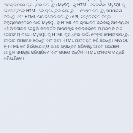
ଅନଲାଇନରେ ରୂପାନ୍ତର କରନ୍ତୁ। MySQL ରୁ HTML କନଭର୍ଟର: MySQL କୁ
ସେକେଣ୍ଡରେ HTML ରେ ରୂପାନ୍ତର କରନ୍ତୁ — ପେଷ୍ଟ କରନ୍ତୁ, ସମ୍ପାଦନା
କରନ୍ତୁ ଏବଂ HTML ଡାଉନଲୋଡ କରନ୍ତୁ। API, ସ୍ପ୍ରେଡସିଟ୍ କିମ୍ବା
ଡକ୍ୟୁମେଣ୍ଟେସନ ପାଇଁ MySQL କୁ HTML ରେ ରୂପାନ୍ତର କରିବାକୁ ଆବଶ୍ୟକ?
ଏହି ଅନଲାଇନ ଟେବୁଲ କନଭର୍ଟର ଆପଣଙ୍କ ବ୍ରାଉଜରରେ ଆପଣଙ୍କ ଡାଟା
ଗୋପନୀୟ ରଖେ। MySQL ରୁ HTML ରୂପାନ୍ତର ପାଇଁ, ଟେବୁଲ ପେଷ୍ଟ କରନ୍ତୁ,
ଫାଇଲ ଅପଲୋଡ କରନ୍ତୁ ଏବଂ ସଫା HTML ଆଉଟପୁଟ କପି କରନ୍ତୁ। MySQL
କୁ HTML ରେ ନିର୍ଭରଯୋଗ୍ୟ ଭାବେ ରୂପାନ୍ତର କରିବାକୁ, ଆପଣ ପ୍ରଥମେ
ଟେବୁଲ ସମୀକ୍ଷା କରିପାରିବେ ଏବଂ ତାପରେ ଅନ୍ତିମ HTML ଫଳାଫଳ ରପ୍ତାନି
କରିପାରିବେ।