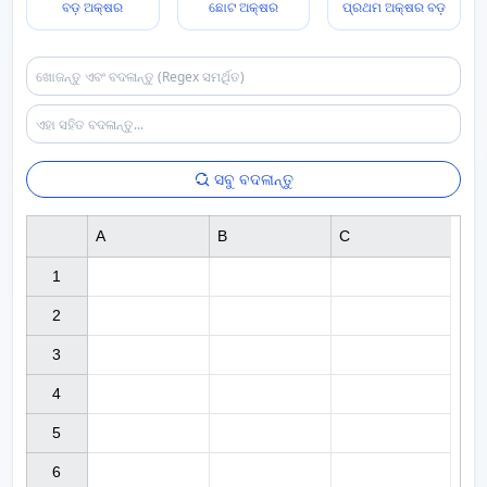
ବଡ଼ ଅକ୍ଷର
ଛୋଟ ଅକ୍ଷର
ପ୍ରଥମ ଅକ୍ଷର ବଡ଼
ସବୁ ବଦଳାନ୍ତୁ
A
B
C
1

2

3

4

5

6
