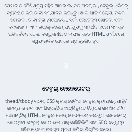
ପେସାଦାର ବୈଶିଷ୍ଟ୍ୟ ସହିତ ଆମର ଉନ୍ନତ ଅନଲାଇନ୍ ଟେବୁଲ୍ ଏଡିଟର୍
ବ୍ୟବହାର କରି ଡାଟା ସମ୍ପାଦନା କରନ୍ତୁ। ଖାଲି ଧାଡ଼ି ବିଲୋପ, ନକଲ
ହଟାଇବା, ଡାଟା ଟ୍ରାନ୍ସପୋଜିସନ୍, ସର୍ଟିଂ, ରେଜେକ୍ସ ଖୋଜିବା ଏବଂ
ବଦଳାଇବା, ଏବଂ ରିଅଲ୍-ଟାଇମ୍ ପ୍ରିଭ୍ୟୁକୁ ସମର୍ଥନ କରେ। ସମସ୍ତ
ପରିବର୍ତ୍ତନ ସଠିକ, ବିଶ୍ୱସନୀୟ ଫଳାଫଳ ସହିତ HTML ଫର୍ମାଟରେ
ସ୍ୱୟଂଚାଳିତ ଭାବରେ ରୂପାନ୍ତରିତ ହୁଏ।
3
ଟେବୁଲ୍ ଜେନେରେଟର୍
thead/tbody ଗଠନ, CSS କ୍ଲାସ୍ ସେଟିଂସ, ଟେବୁଲ୍ କ୍ୟାପସନ୍, ଧାଡ଼ି/
ସ୍ତମ୍ଭ ହେଡର ଏବଂ ରିସ୍ପନ୍ସିଭ୍ ଆଟ୍ରିବ୍ୟୁଟ ବିନ୍ୟାସ ସମର୍ଥନ ସହିତ
ସେମାଣ୍ଟିକ୍ HTML ଟେବୁଲ୍ କୋଡ୍ ଜେନେରେଟ୍ କରନ୍ତୁ। ଜେନେରେଟ୍
ହୋଇଥିବା ଟେବୁଲ୍ କୋଡ୍ ଭଲ ଆକ୍ସେସିବିଲିଟି ଏବଂ SEO ବନ୍ଧୁତ୍ୱ
ସହିତ ୱେବ୍ ମାନଦଣ୍ଡ ପୂରଣ କରିବା ନିଶ୍ଚିତ କରେ।