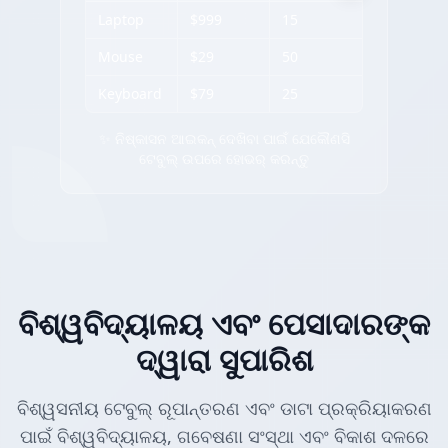
Laptop
$999
15
Mouse
$29
50
Keyboard
$79
25
✨ ନିଷ୍କାସନ ଆଇକନ୍ ଦେଖିବା ପାଇଁ ଯେକୌଣସି
ଟେବୁଲ୍ ଉପରେ ହୋଭର୍ କରନ୍ତୁ
ବିଶ୍ୱବିଦ୍ୟାଳୟ ଏବଂ ପେସାଦାରଙ୍କ
ଦ୍ୱାରା ସୁପାରିଶ
ବିଶ୍ୱସନୀୟ ଟେବୁଲ୍ ରୂପାନ୍ତରଣ ଏବଂ ଡାଟା ପ୍ରକ୍ରିୟାକରଣ
ପାଇଁ ବିଶ୍ୱବିଦ୍ୟାଳୟ, ଗବେଷଣା ସଂସ୍ଥା ଏବଂ ବିକାଶ ଦଳରେ