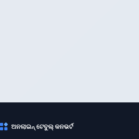
ଅନଲାଇନ୍ ଟେବୁଲ୍ କନଭର୍ଟ