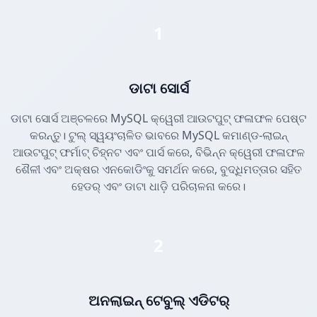
1
ଡାଟା ସୋର୍ସ
ଡାଟା ସୋର୍ସ ଅଞ୍ଚଳରେ MySQL କ୍ୱେରୀ ଆଉଟପୁଟ୍ ଫଳାଫଳ ପେଷ୍ଟ
କରନ୍ତୁ। ଟୁଲ୍ ସ୍ୱୟଂଚାଳିତ ଭାବରେ MySQL କମାଣ୍ଡ-ଲାଇନ୍
ଆଉଟପୁଟ୍ ଫର୍ମାଟ୍ ଚିହ୍ନଟ ଏବଂ ପାର୍ସ କରେ, ବିଭିନ୍ନ କ୍ୱେରୀ ଫଳାଫଳ
ଶୈଳୀ ଏବଂ ଅକ୍ଷର ଏନକୋଡିଂକୁ ସମର୍ଥନ କରେ, ବୁଦ୍ଧିମତ୍ତାର ସହିତ
ହେଡର୍ ଏବଂ ଡାଟା ଧାଡ଼ି ପରିଚାଳନା କରେ।
2
ଅନଲାଇନ୍ ଟେବୁଲ୍ ଏଡିଟର୍