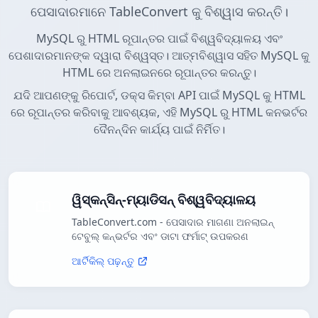
ପେସାଦାରମାନେ TableConvert କୁ ବିଶ୍ୱାସ କରନ୍ତି।
MySQL ରୁ HTML ରୂପାନ୍ତର ପାଇଁ ବିଶ୍ୱବିଦ୍ୟାଳୟ ଏବଂ
ପେଶାଦାରମାନଙ୍କ ଦ୍ୱାରା ବିଶ୍ୱସ୍ତ। ଆତ୍ମବିଶ୍ୱାସ ସହିତ MySQL କୁ
HTML ରେ ଅନଲାଇନରେ ରୂପାନ୍ତର କରନ୍ତୁ।
ଯଦି ଆପଣଙ୍କୁ ରିପୋର୍ଟ, ଡକ୍ସ କିମ୍ବା API ପାଇଁ MySQL କୁ HTML
ରେ ରୂପାନ୍ତର କରିବାକୁ ଆବଶ୍ୟକ, ଏହି MySQL ରୁ HTML କନଭର୍ଟର
ଦୈନନ୍ଦିନ କାର୍ଯ୍ୟ ପାଇଁ ନିର୍ମିତ।
ୱିସ୍କନ୍ସିନ୍-ମ୍ୟାଡିସନ୍ ବିଶ୍ୱବିଦ୍ୟାଳୟ
TableConvert.com - ପେସାଦାର ମାଗଣା ଅନଲାଇନ୍
ଟେବୁଲ୍ କନ୍ଭର୍ଟର ଏବଂ ଡାଟା ଫର୍ମାଟ୍ ଉପକରଣ
ଆର୍ଟିକିଲ୍ ପଢ଼ନ୍ତୁ