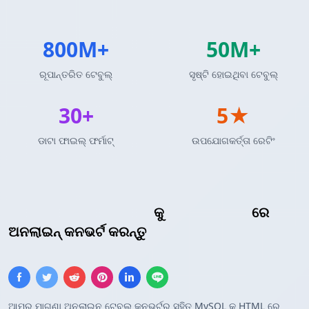
800M+
50M+
ରୂପାନ୍ତରିତ ଟେବୁଲ୍
ସୃଷ୍ଟି ହୋଇଥିବା ଟେବୁଲ୍
30+
5★
ଡାଟା ଫାଇଲ୍ ଫର୍ମାଟ୍
ଉପଯୋଗକର୍ତ୍ତା ରେଟିଂ
MySQL କ୍ୱେରୀ ଫଳାଫଳ
କୁ
HTML ଟେବୁଲ୍
ରେ
ଅନଲାଇନ୍ କନଭର୍ଟ କରନ୍ତୁ
ଆମର ମାଗଣା ଅନଲାଇନ ଟେବୁଲ କନଭର୍ଟର ସହିତ MySQL କୁ HTML ରେ