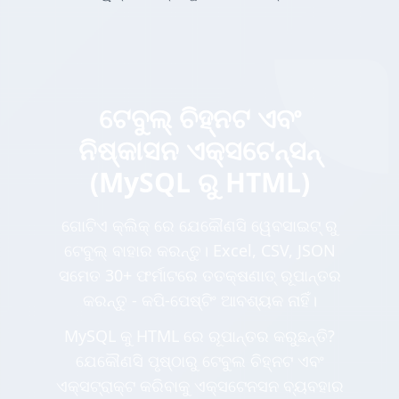
ଟେବୁଲ୍ ଚିହ୍ନଟ ଏବଂ
ନିଷ୍କାସନ ଏକ୍ସଟେନ୍ସନ୍
(MySQL ରୁ HTML)
ଗୋଟିଏ କ୍ଲିକ୍ ରେ ଯେକୌଣସି ୱେବସାଇଟ୍ ରୁ
ଟେବୁଲ୍ ବାହାର କରନ୍ତୁ। Excel, CSV, JSON
ସମେତ 30+ ଫର୍ମାଟରେ ତତକ୍ଷଣାତ୍ ରୂପାନ୍ତର
କରନ୍ତୁ - କପି-ପେଷ୍ଟିଂ ଆବଶ୍ୟକ ନାହିଁ।
MySQL କୁ HTML ରେ ରୂପାନ୍ତର କରୁଛନ୍ତି?
ଯେକୌଣସି ପୃଷ୍ଠାରୁ ଟେବୁଲ ଚିହ୍ନଟ ଏବଂ
ଏକ୍ସଟ୍ରାକ୍ଟ କରିବାକୁ ଏକ୍ସଟେନସନ ବ୍ୟବହାର