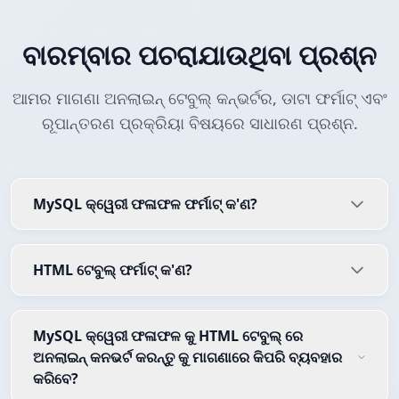
ବାରମ୍ବାର ପଚରାଯାଉଥିବା ପ୍ରଶ୍ନ
ଆମର ମାଗଣା ଅନଲାଇନ୍ ଟେବୁଲ୍ କନ୍ଭର୍ଟର, ଡାଟା ଫର୍ମାଟ୍ ଏବଂ
ରୂପାନ୍ତରଣ ପ୍ରକ୍ରିୟା ବିଷୟରେ ସାଧାରଣ ପ୍ରଶ୍ନ.
MySQL କ୍ୱେରୀ ଫଳାଫଳ ଫର୍ମାଟ୍ କ'ଣ?
HTML ଟେବୁଲ୍ ଫର୍ମାଟ୍ କ'ଣ?
MySQL କ୍ୱେରୀ ଫଳାଫଳ କୁ HTML ଟେବୁଲ୍ ରେ
ଅନଲାଇନ୍ କନଭର୍ଟ କରନ୍ତୁ କୁ ମାଗଣାରେ କିପରି ବ୍ୟବହାର
କରିବେ?