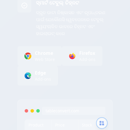
ସ୍ମାର୍ଟ ଟେବୁଲ୍ ଚିହ୍ନଟ
ଦ୍ରୁତ ଡାଟା ନିଷ୍କାସନ ଏବଂ ରୂପାନ୍ତରଣ
ପାଇଁ ଯେକୌଣସି ୱେବପେଜରେ ଟେବୁଲ୍
ସ୍ୱୟଂଚାଳିତ ଭାବରେ ଚିହ୍ନଟ ଏବଂ
ହାଇଲାଇଟ୍ କରେ
Chrome
Firefox
Web Store
Add-ons
Edge
Add-ons
tableconvert.com
Product
Price
Stock