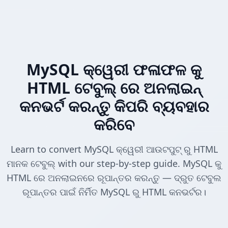
MySQL କ୍ୱେରୀ ଫଳାଫଳ କୁ
HTML ଟେବୁଲ୍ ରେ ଅନଲାଇନ୍
କନଭର୍ଟ କରନ୍ତୁ କିପରି ବ୍ୟବହାର
କରିବେ
Learn to convert MySQL କ୍ୱେରୀ ଆଉଟପୁଟ୍ ରୁ HTML
ମାନକ ଟେବୁଲ୍ with our step-by-step guide. MySQL କୁ
HTML ରେ ଅନଲାଇନରେ ରୂପାନ୍ତର କରନ୍ତୁ — ଦ୍ରୁତ ଟେବୁଲ
ରୂପାନ୍ତର ପାଇଁ ନିର୍ମିତ MySQL ରୁ HTML କନଭର୍ଟର।