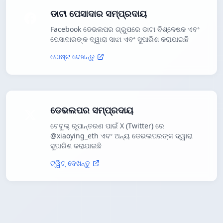
ଡାଟା ପେସାଦାର ସମ୍ପ୍ରଦାୟ
Facebook ଡେଭଲପର ଗ୍ରୁପରେ ଡାଟା ବିଶ୍ଳେଷକ ଏବଂ
ପେସାଦାରଙ୍କ ଦ୍ୱାରା ସାଝା ଏବଂ ସୁପାରିଶ କରାଯାଇଛି
ପୋଷ୍ଟ ଦେଖନ୍ତୁ
ଡେଭଲପର ସମ୍ପ୍ରଦାୟ
ଟେବୁଲ୍ ରୂପାନ୍ତରଣ ପାଇଁ X (Twitter) ରେ
@xiaoying_eth ଏବଂ ଅନ୍ୟ ଡେଭଲପରଙ୍କ ଦ୍ୱାରା
ସୁପାରିଶ କରାଯାଇଛି
ଟ୍ୱିଟ୍ ଦେଖନ୍ତୁ