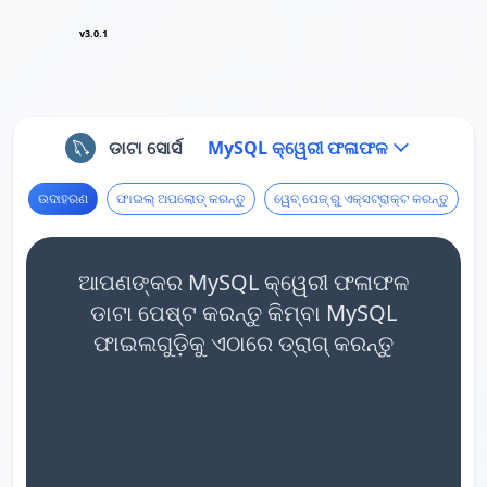
v3.0.1
ଡାଟା ସୋର୍ସ
MySQL କ୍ୱେରୀ ଫଳାଫଳ
ଉଦାହରଣ
ଫାଇଲ୍ ଅପଲୋଡ୍ କରନ୍ତୁ
ୱେବ୍ ପେଜ୍ ରୁ ଏକ୍ସଟ୍ରାକ୍ଟ କରନ୍ତୁ
ଆପଣଙ୍କର MySQL କ୍ୱେରୀ ଫଳାଫଳ
ଡାଟା ପେଷ୍ଟ କରନ୍ତୁ କିମ୍ବା MySQL
ଫାଇଲଗୁଡ଼ିକୁ ଏଠାରେ ଡ୍ରାଗ୍ କରନ୍ତୁ