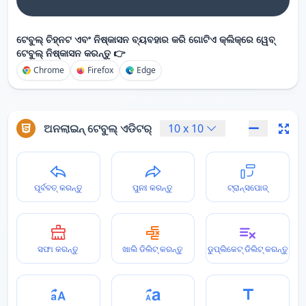
ଟେବୁଲ୍ ଚିହ୍ନଟ ଏବଂ ନିଷ୍କାସନ ବ୍ୟବହାର କରି ଗୋଟିଏ କ୍ଲିକ୍‌ରେ ୱେବ୍
ଟେବୁଲ୍ ନିଷ୍କାସନ କରନ୍ତୁ 👉
Chrome
Firefox
Edge
ଅନଲାଇନ୍ ଟେବୁଲ୍ ଏଡିଟର୍
10
x
10
ପୂର୍ବବତ୍ କରନ୍ତୁ
ପୁନଃ କରନ୍ତୁ
ଟ୍ରାନ୍ସପୋଜ୍
ସଫା କରନ୍ତୁ
ଖାଲି ଡିଲିଟ୍ କରନ୍ତୁ
ଡୁପ୍ଲିକେଟ୍ ଡିଲିଟ୍ କରନ୍ତୁ