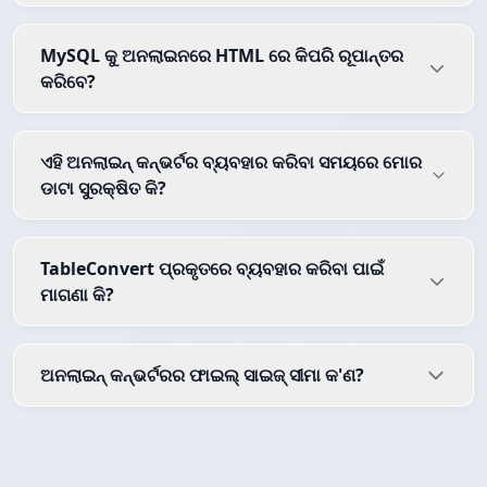
MySQL କୁ ଅନଲାଇନରେ HTML ରେ କିପରି ରୂପାନ୍ତର
କରିବେ?
ଏହି ଅନଲାଇନ୍ କନ୍ଭର୍ଟର ବ୍ୟବହାର କରିବା ସମୟରେ ମୋର
ଡାଟା ସୁରକ୍ଷିତ କି?
TableConvert ପ୍ରକୃତରେ ବ୍ୟବହାର କରିବା ପାଇଁ
ମାଗଣା କି?
ଅନଲାଇନ୍ କନ୍ଭର୍ଟରର ଫାଇଲ୍ ସାଇଜ୍ ସୀମା କ'ଣ?