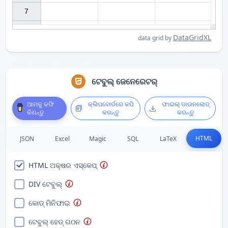
7

DataGridXL
data grid by
ଟେବୁଲ୍ ଜେନେରେଟର୍
ଆମକୁ କଫି
କ୍ଲିପବୋର୍ଡରେ କପି
ଫାଇଲ୍ ଡାଉନଲୋଡ୍
କିଣନ୍ତୁ
କରନ୍ତୁ
କରନ୍ତୁ
HTML
JSON
Excel
Magic
SQL
LaTeX
HTML ଅକ୍ଷର ଏସ୍କେପ୍
DIV ଟେବୁଲ୍
କୋଡ୍ ମିନିଫାଇ
ଟେବୁଲ୍ ହେଡ୍ ଗଠନ