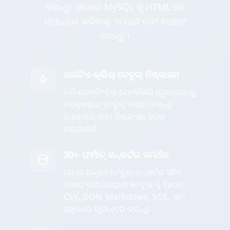
କରନ୍ତୁ, ତାପରେ MySQL କୁ HTML ରେ
ରୂପାନ୍ତର କରିବାକୁ ଏଠାରେ ଡାଟା ପେଷ୍ଟ
କରନ୍ତୁ।
ଗୋଟିଏ-କ୍ଲିକ୍ ଟେବୁଲ୍ ନିଷ୍କାସନ
କପି-ପେଷ୍ଟିଂ ବିନା ଯେକୌଣସି ୱେବପେଜ୍ ରୁ
ତତକ୍ଷଣାତ୍ ଟେବୁଲ୍ ବାହାର କରନ୍ତୁ -
ପେସାଦାର ଡାଟା ନିଷ୍କାସନ ସରଳ
କରାଯାଇଛି
30+ ଫର୍ମାଟ୍ କନ୍ଭର୍ଟର ସମର୍ଥନ
ଆମର ଉନ୍ନତ ଟେବୁଲ୍ କନ୍ଭର୍ଟର ସହିତ
ବାହାର କରାଯାଇଥିବା ଟେବୁଲ୍ କୁ Excel,
CSV, JSON, Markdown, SQL, ଏବଂ
ଅଧିକରେ ରୂପାନ୍ତର କରନ୍ତୁ