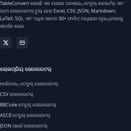
TableConvert ହେଉଛି ଏକ ମାଗଣା ଅନଲାଇନ୍ ଟେବୁଲ୍ କନଭର୍ଟର୍ ଏବଂ
ଡାଟା ଜେନେରେଟର୍ ଟୁଲ୍ ଯାହା Excel, CSV, JSON, Markdown,
LaTeX, SQL ଏବଂ ଅଧିକ ସମେତ 30+ ଫର୍ମାଟ୍ ମଧ୍ୟରେ ରୂପାନ୍ତରଣକୁ
ସମର୍ଥନ କରେ.
ଲୋକପ୍ରିୟ ଜେନେରେଟର୍
ମାର୍କଡାଉନ୍ ଟେବୁଲ୍ ଜେନେରେଟର୍
CSV ଜେନେରେଟର୍
BBCode ଟେବୁଲ୍ ଜେନେରେଟର୍
ASCII ଟେବୁଲ୍ ଜେନେରେଟର୍
JSON ଆର୍ରେ ଜେନେରେଟର୍