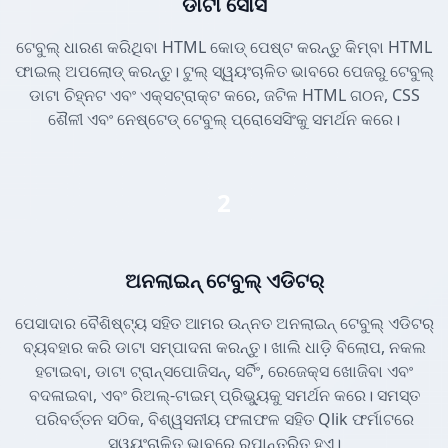
ଡାଟା ସୋର୍ସ
ଟେବୁଲ୍ ଧାରଣ କରିଥିବା HTML କୋଡ୍ ପେଷ୍ଟ କରନ୍ତୁ କିମ୍ବା HTML
ଫାଇଲ୍ ଅପଲୋଡ୍ କରନ୍ତୁ। ଟୁଲ୍ ସ୍ୱୟଂଚାଳିତ ଭାବରେ ପେଜରୁ ଟେବୁଲ୍
ଡାଟା ଚିହ୍ନଟ ଏବଂ ଏକ୍ସଟ୍ରାକ୍ଟ କରେ, ଜଟିଳ HTML ଗଠନ, CSS
ଶୈଳୀ ଏବଂ ନେଷ୍ଟେଡ୍ ଟେବୁଲ୍ ପ୍ରୋସେସିଂକୁ ସମର୍ଥନ କରେ।
2
ଅନଲାଇନ୍ ଟେବୁଲ୍ ଏଡିଟର୍
ପେସାଦାର ବୈଶିଷ୍ଟ୍ୟ ସହିତ ଆମର ଉନ୍ନତ ଅନଲାଇନ୍ ଟେବୁଲ୍ ଏଡିଟର୍
ବ୍ୟବହାର କରି ଡାଟା ସମ୍ପାଦନା କରନ୍ତୁ। ଖାଲି ଧାଡ଼ି ବିଲୋପ, ନକଲ
ହଟାଇବା, ଡାଟା ଟ୍ରାନ୍ସପୋଜିସନ୍, ସର୍ଟିଂ, ରେଜେକ୍ସ ଖୋଜିବା ଏବଂ
ବଦଳାଇବା, ଏବଂ ରିଅଲ୍-ଟାଇମ୍ ପ୍ରିଭ୍ୟୁକୁ ସମର୍ଥନ କରେ। ସମସ୍ତ
ପରିବର୍ତ୍ତନ ସଠିକ, ବିଶ୍ୱସନୀୟ ଫଳାଫଳ ସହିତ Qlik ଫର୍ମାଟରେ
ସ୍ୱୟଂଚାଳିତ ଭାବରେ ରୂପାନ୍ତରିତ ହୁଏ।