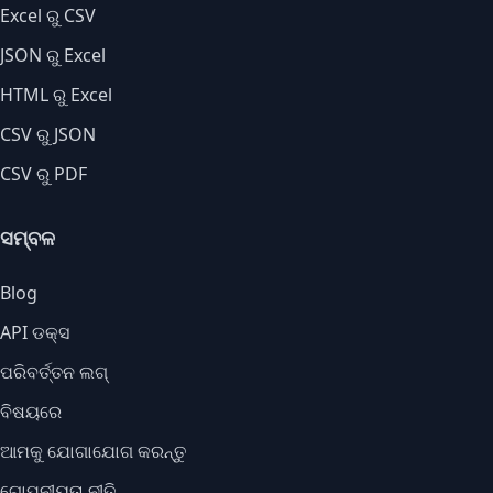
Excel ରୁ CSV
JSON ରୁ Excel
HTML ରୁ Excel
CSV ରୁ JSON
CSV ରୁ PDF
ସମ୍ବଳ
Blog
API ଡକ୍ସ
ପରିବର୍ତ୍ତନ ଲଗ୍
ବିଷୟରେ
ଆମକୁ ଯୋଗାଯୋଗ କରନ୍ତୁ
ଗୋପନୀୟତା ନୀତି