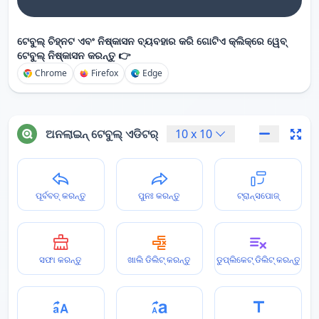
ଟେବୁଲ୍ ଚିହ୍ନଟ ଏବଂ ନିଷ୍କାସନ ବ୍ୟବହାର କରି ଗୋଟିଏ କ୍ଲିକ୍‌ରେ ୱେବ୍
ଟେବୁଲ୍ ନିଷ୍କାସନ କରନ୍ତୁ 👉
Chrome
Firefox
Edge
ଅନଲାଇନ୍ ଟେବୁଲ୍ ଏଡିଟର୍
10
x
10
ପୂର୍ବବତ୍ କରନ୍ତୁ
ପୁନଃ କରନ୍ତୁ
ଟ୍ରାନ୍ସପୋଜ୍
ସଫା କରନ୍ତୁ
ଖାଲି ଡିଲିଟ୍ କରନ୍ତୁ
ଡୁପ୍ଲିକେଟ୍ ଡିଲିଟ୍ କରନ୍ତୁ