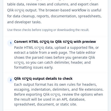
table data, review rows and columns, and export clean
Qlik ଟେବୁଲ୍ output. The browser-based workflow is useful
for data cleanup, reports, documentation, spreadsheets,
and developer tasks.
Use these checks before copying or downloading the result.
Convert HTML ଟେବୁଲ୍ to Qlik ଟେବୁଲ୍ with preview
1
Paste HTML ଟେବୁଲ୍ data, upload a supported file, or
extract a table from a web page. The table editor
shows the parsed rows before you generate Qlik
ଟେବୁଲ୍, so you can catch delimiter, header, and
formatting issues early.
Qlik ଟେବୁଲ୍ output details to check
2
Each output format has its own rules for headers,
escaping, indentation, delimiters, and file extensions.
Before exporting Qlik ଟେବୁଲ୍, review the options when
the result will be used in an API, database,
spreadsheet, document, or static site.