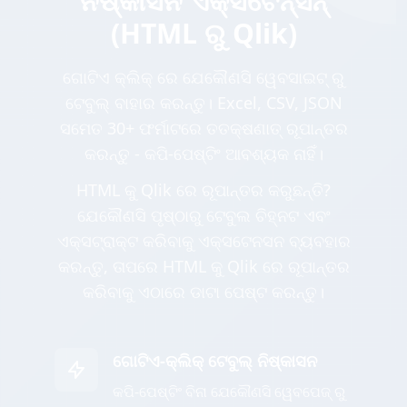
ନିଷ୍କାସନ ଏକ୍ସଟେନ୍ସନ୍
(HTML ରୁ Qlik)
ଗୋଟିଏ କ୍ଲିକ୍ ରେ ଯେକୌଣସି ୱେବସାଇଟ୍ ରୁ
ଟେବୁଲ୍ ବାହାର କରନ୍ତୁ। Excel, CSV, JSON
ସମେତ 30+ ଫର୍ମାଟରେ ତତକ୍ଷଣାତ୍ ରୂପାନ୍ତର
କରନ୍ତୁ - କପି-ପେଷ୍ଟିଂ ଆବଶ୍ୟକ ନାହିଁ।
HTML କୁ Qlik ରେ ରୂପାନ୍ତର କରୁଛନ୍ତି?
ଯେକୌଣସି ପୃଷ୍ଠାରୁ ଟେବୁଲ ଚିହ୍ନଟ ଏବଂ
ଏକ୍ସଟ୍ରାକ୍ଟ କରିବାକୁ ଏକ୍ସଟେନସନ ବ୍ୟବହାର
କରନ୍ତୁ, ତାପରେ HTML କୁ Qlik ରେ ରୂପାନ୍ତର
କରିବାକୁ ଏଠାରେ ଡାଟା ପେଷ୍ଟ କରନ୍ତୁ।
ଗୋଟିଏ-କ୍ଲିକ୍ ଟେବୁଲ୍ ନିଷ୍କାସନ
କପି-ପେଷ୍ଟିଂ ବିନା ଯେକୌଣସି ୱେବପେଜ୍ ରୁ