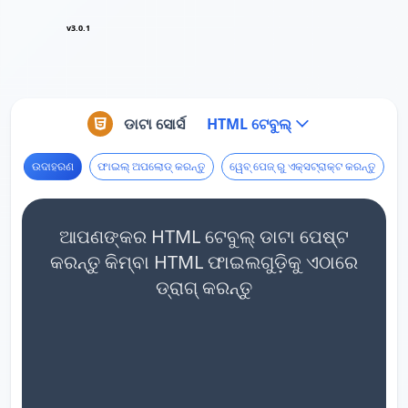
v3.0.1
ଡାଟା ସୋର୍ସ
HTML ଟେବୁଲ୍
ଉଦାହରଣ
ଫାଇଲ୍ ଅପଲୋଡ୍ କରନ୍ତୁ
ୱେବ୍ ପେଜ୍ ରୁ ଏକ୍ସଟ୍ରାକ୍ଟ କରନ୍ତୁ
ଆପଣଙ୍କର HTML ଟେବୁଲ୍ ଡାଟା ପେଷ୍ଟ
କରନ୍ତୁ କିମ୍ବା HTML ଫାଇଲଗୁଡ଼ିକୁ ଏଠାରେ
ଡ୍ରାଗ୍ କରନ୍ତୁ