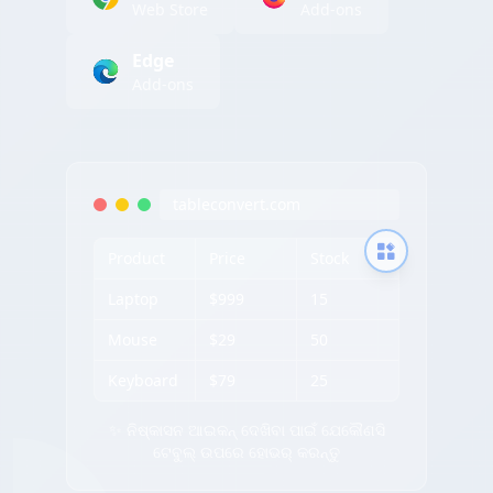
Web Store
Add-ons
Edge
Add-ons
tableconvert.com
Product
Price
Stock
Laptop
$999
15
Mouse
$29
50
Keyboard
$79
25
✨ ନିଷ୍କାସନ ଆଇକନ୍ ଦେଖିବା ପାଇଁ ଯେକୌଣସି
ଟେବୁଲ୍ ଉପରେ ହୋଭର୍ କରନ୍ତୁ