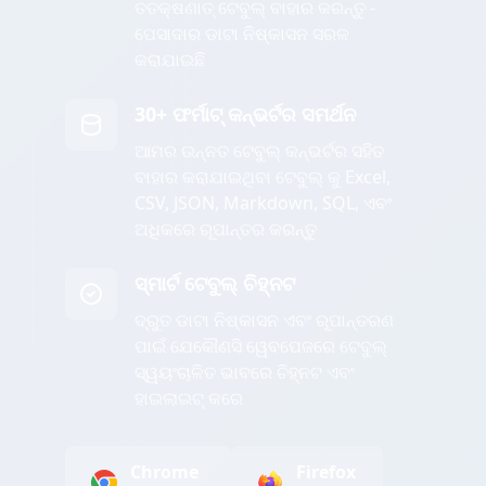
ତତକ୍ଷଣାତ୍ ଟେବୁଲ୍ ବାହାର କରନ୍ତୁ -
ପେସାଦାର ଡାଟା ନିଷ୍କାସନ ସରଳ
କରାଯାଇଛି
30+ ଫର୍ମାଟ୍ କନ୍ଭର୍ଟର ସମର୍ଥନ
ଆମର ଉନ୍ନତ ଟେବୁଲ୍ କନ୍ଭର୍ଟର ସହିତ
ବାହାର କରାଯାଇଥିବା ଟେବୁଲ୍ କୁ Excel,
CSV, JSON, Markdown, SQL, ଏବଂ
ଅଧିକରେ ରୂପାନ୍ତର କରନ୍ତୁ
ସ୍ମାର୍ଟ ଟେବୁଲ୍ ଚିହ୍ନଟ
ଦ୍ରୁତ ଡାଟା ନିଷ୍କାସନ ଏବଂ ରୂପାନ୍ତରଣ
ପାଇଁ ଯେକୌଣସି ୱେବପେଜରେ ଟେବୁଲ୍
ସ୍ୱୟଂଚାଳିତ ଭାବରେ ଚିହ୍ନଟ ଏବଂ
ହାଇଲାଇଟ୍ କରେ
Chrome
Firefox