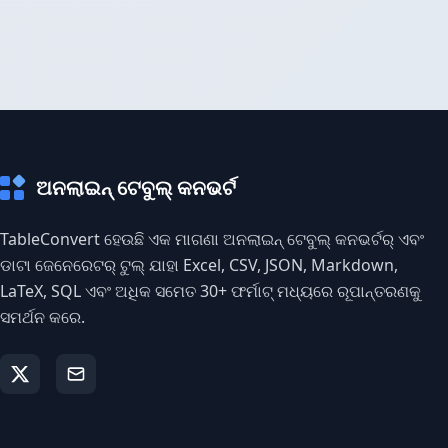
ଅନଲାଇନ୍ ଟେବୁଲ୍ କନଭର୍ଟ
TableConvert ହେଉଛି ଏକ ମାଗଣା ଅନଲାଇନ୍ ଟେବୁଲ୍ କନଭର୍ଟର୍ ଏବଂ
ଡାଟା ଜେନେରେଟର୍ ଟୁଲ୍ ଯାହା Excel, CSV, JSON, Markdown,
LaTeX, SQL ଏବଂ ଅଧିକ ସମେତ 30+ ଫର୍ମାଟ୍ ମଧ୍ୟରେ ରୂପାନ୍ତରଣକୁ
ସମର୍ଥନ କରେ.