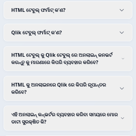
HTML ଟେବୁଲ୍ ଫର୍ମାଟ୍ କ'ଣ?
Qlik ଟେବୁଲ୍ ଫର୍ମାଟ୍ କ'ଣ?
HTML ଟେବୁଲ୍ କୁ Qlik ଟେବୁଲ୍ ରେ ଅନଲାଇନ୍ କନଭର୍ଟ
କରନ୍ତୁ କୁ ମାଗଣାରେ କିପରି ବ୍ୟବହାର କରିବେ?
HTML କୁ ଅନଲାଇନରେ Qlik ରେ କିପରି ରୂପାନ୍ତର
କରିବେ?
ଏହି ଅନଲାଇନ୍ କନ୍ଭର୍ଟର ବ୍ୟବହାର କରିବା ସମୟରେ ମୋର
ଡାଟା ସୁରକ୍ଷିତ କି?