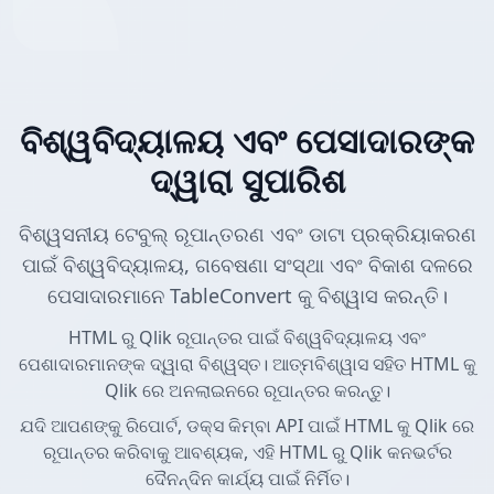
ବିଶ୍ୱବିଦ୍ୟାଳୟ ଏବଂ ପେସାଦାରଙ୍କ
ଦ୍ୱାରା ସୁପାରିଶ
ବିଶ୍ୱସନୀୟ ଟେବୁଲ୍ ରୂପାନ୍ତରଣ ଏବଂ ଡାଟା ପ୍ରକ୍ରିୟାକରଣ
ପାଇଁ ବିଶ୍ୱବିଦ୍ୟାଳୟ, ଗବେଷଣା ସଂସ୍ଥା ଏବଂ ବିକାଶ ଦଳରେ
ପେସାଦାରମାନେ TableConvert କୁ ବିଶ୍ୱାସ କରନ୍ତି।
HTML ରୁ Qlik ରୂପାନ୍ତର ପାଇଁ ବିଶ୍ୱବିଦ୍ୟାଳୟ ଏବଂ
ପେଶାଦାରମାନଙ୍କ ଦ୍ୱାରା ବିଶ୍ୱସ୍ତ। ଆତ୍ମବିଶ୍ୱାସ ସହିତ HTML କୁ
Qlik ରେ ଅନଲାଇନରେ ରୂପାନ୍ତର କରନ୍ତୁ।
ଯଦି ଆପଣଙ୍କୁ ରିପୋର୍ଟ, ଡକ୍ସ କିମ୍ବା API ପାଇଁ HTML କୁ Qlik ରେ
ରୂପାନ୍ତର କରିବାକୁ ଆବଶ୍ୟକ, ଏହି HTML ରୁ Qlik କନଭର୍ଟର
ଦୈନନ୍ଦିନ କାର୍ଯ୍ୟ ପାଇଁ ନିର୍ମିତ।