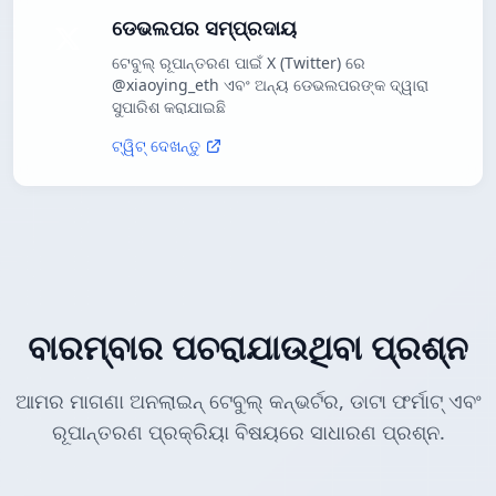
ଡେଭଲପର ସମ୍ପ୍ରଦାୟ
ଟେବୁଲ୍ ରୂପାନ୍ତରଣ ପାଇଁ X (Twitter) ରେ
@xiaoying_eth ଏବଂ ଅନ୍ୟ ଡେଭଲପରଙ୍କ ଦ୍ୱାରା
ସୁପାରିଶ କରାଯାଇଛି
ଟ୍ୱିଟ୍ ଦେଖନ୍ତୁ
ବାରମ୍ବାର ପଚରାଯାଉଥିବା ପ୍ରଶ୍ନ
ଆମର ମାଗଣା ଅନଲାଇନ୍ ଟେବୁଲ୍ କନ୍ଭର୍ଟର, ଡାଟା ଫର୍ମାଟ୍ ଏବଂ
ରୂପାନ୍ତରଣ ପ୍ରକ୍ରିୟା ବିଷୟରେ ସାଧାରଣ ପ୍ରଶ୍ନ.