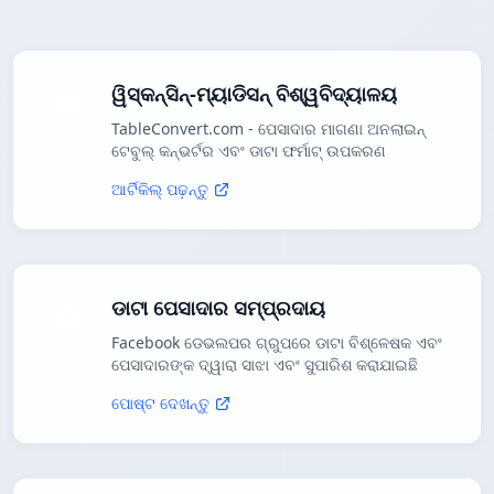
ୱିସ୍କନ୍ସିନ୍-ମ୍ୟାଡିସନ୍ ବିଶ୍ୱବିଦ୍ୟାଳୟ
TableConvert.com - ପେସାଦାର ମାଗଣା ଅନଲାଇନ୍
ଟେବୁଲ୍ କନ୍ଭର୍ଟର ଏବଂ ଡାଟା ଫର୍ମାଟ୍ ଉପକରଣ
ଆର୍ଟିକିଲ୍ ପଢ଼ନ୍ତୁ
ଡାଟା ପେସାଦାର ସମ୍ପ୍ରଦାୟ
Facebook ଡେଭଲପର ଗ୍ରୁପରେ ଡାଟା ବିଶ୍ଳେଷକ ଏବଂ
ପେସାଦାରଙ୍କ ଦ୍ୱାରା ସାଝା ଏବଂ ସୁପାରିଶ କରାଯାଇଛି
ପୋଷ୍ଟ ଦେଖନ୍ତୁ