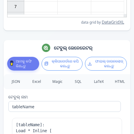
7

DataGridXL
data grid by
ଟେବୁଲ୍ ଜେନେରେଟର୍
ଆମକୁ କଫି
କ୍ଲିପବୋର୍ଡରେ କପି
ଫାଇଲ୍ ଡାଉନଲୋଡ୍
କିଣନ୍ତୁ
କରନ୍ତୁ
କରନ୍ତୁ
JSON
Excel
Magic
SQL
LaTeX
HTML
ଟେବୁଲ୍ ନାମ