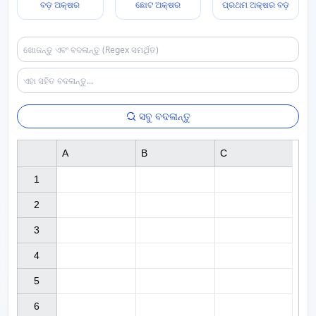
ବଡ଼ ଅକ୍ଷର
ଛୋଟ ଅକ୍ଷର
ପ୍ରଥମ ଅକ୍ଷର ବଡ଼
ସବୁ ବଦଳାନ୍ତୁ
A
B
C
1

2

3

4

5

6
