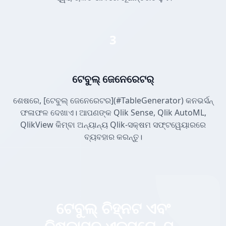
3
ଟେବୁଲ୍ ଜେନେରେଟର୍
ଶେଷରେ, [ଟେବୁଲ୍ ଜେନେରେଟର](#TableGenerator) କନଭର୍ସନ୍
ଫଳାଫଳ ଦେଖାଏ। ଆପଣଙ୍କ Qlik Sense, Qlik AutoML,
QlikView କିମ୍ବା ଅନ୍ୟାନ୍ୟ Qlik-ସକ୍ଷମ ସଫ୍ଟୱେୟାରରେ
ବ୍ୟବହାର କରନ୍ତୁ।
ଟେବୁଲ୍ ଚିହ୍ନଟ ଏବଂ