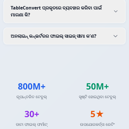
TableConvert ପ୍ରକୃତରେ ବ୍ୟବହାର କରିବା ପାଇଁ
ମାଗଣା କି?
ଅନଲାଇନ୍ କନ୍ଭର୍ଟରର ଫାଇଲ୍ ସାଇଜ୍ ସୀମା କ'ଣ?
800M+
50M+
ରୂପାନ୍ତରିତ ଟେବୁଲ୍
ସୃଷ୍ଟି ହୋଇଥିବା ଟେବୁଲ୍
30+
5★
ଡାଟା ଫାଇଲ୍ ଫର୍ମାଟ୍
ଉପଯୋଗକର୍ତ୍ତା ରେଟିଂ