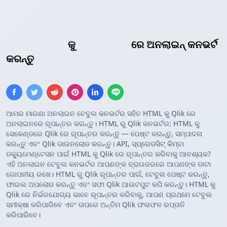
HTML ଟେବୁଲ୍
କୁ
Qlik ଟେବୁଲ୍
ରେ ଅନଲାଇନ୍ କନଭର୍ଟ
କରନ୍ତୁ
ଆମର ମାଗଣା ଅନଲାଇନ ଟେବୁଲ କନଭର୍ଟର ସହିତ HTML କୁ Qlik ରେ
ଅନଲାଇନରେ ରୂପାନ୍ତର କରନ୍ତୁ। HTML ରୁ Qlik କନଭର୍ଟର: HTML କୁ
ସେକେଣ୍ଡରେ Qlik ରେ ରୂପାନ୍ତର କରନ୍ତୁ — ପେଷ୍ଟ କରନ୍ତୁ, ସମ୍ପାଦନା
କରନ୍ତୁ ଏବଂ Qlik ଡାଉନଲୋଡ କରନ୍ତୁ। API, ସ୍ପ୍ରେଡସିଟ୍ କିମ୍ବା
ଡକ୍ୟୁମେଣ୍ଟେସନ ପାଇଁ HTML କୁ Qlik ରେ ରୂପାନ୍ତର କରିବାକୁ ଆବଶ୍ୟକ?
ଏହି ଅନଲାଇନ ଟେବୁଲ କନଭର୍ଟର ଆପଣଙ୍କ ବ୍ରାଉଜରରେ ଆପଣଙ୍କ ଡାଟା
ଗୋପନୀୟ ରଖେ। HTML ରୁ Qlik ରୂପାନ୍ତର ପାଇଁ, ଟେବୁଲ ପେଷ୍ଟ କରନ୍ତୁ,
ଫାଇଲ ଅପଲୋଡ କରନ୍ତୁ ଏବଂ ସଫା Qlik ଆଉଟପୁଟ କପି କରନ୍ତୁ। HTML କୁ
Qlik ରେ ନିର୍ଭରଯୋଗ୍ୟ ଭାବେ ରୂପାନ୍ତର କରିବାକୁ, ଆପଣ ପ୍ରଥମେ ଟେବୁଲ
ସମୀକ୍ଷା କରିପାରିବେ ଏବଂ ତାପରେ ଅନ୍ତିମ Qlik ଫଳାଫଳ ରପ୍ତାନି
କରିପାରିବେ।