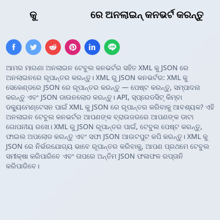
XML
କୁ
JSON ଆର୍ରେ
ରେ ଅନଲାଇନ୍ କନଭର୍ଟ କରନ୍ତୁ
ଆମର ମାଗଣା ଅନଲାଇନ ଟେବୁଲ କନଭର୍ଟର ସହିତ XML କୁ JSON ରେ
ଅନଲାଇନରେ ରୂପାନ୍ତର କରନ୍ତୁ। XML ରୁ JSON କନଭର୍ଟର: XML କୁ
ସେକେଣ୍ଡରେ JSON ରେ ରୂପାନ୍ତର କରନ୍ତୁ — ପେଷ୍ଟ କରନ୍ତୁ, ସମ୍ପାଦନା
କରନ୍ତୁ ଏବଂ JSON ଡାଉନଲୋଡ କରନ୍ତୁ। API, ସ୍ପ୍ରେଡସିଟ୍ କିମ୍ବା
ଡକ୍ୟୁମେଣ୍ଟେସନ ପାଇଁ XML କୁ JSON ରେ ରୂପାନ୍ତର କରିବାକୁ ଆବଶ୍ୟକ? ଏହି
ଅନଲାଇନ ଟେବୁଲ କନଭର୍ଟର ଆପଣଙ୍କ ବ୍ରାଉଜରରେ ଆପଣଙ୍କ ଡାଟା
ଗୋପନୀୟ ରଖେ। XML ରୁ JSON ରୂପାନ୍ତର ପାଇଁ, ଟେବୁଲ ପେଷ୍ଟ କରନ୍ତୁ,
ଫାଇଲ ଅପଲୋଡ କରନ୍ତୁ ଏବଂ ସଫା JSON ଆଉଟପୁଟ କପି କରନ୍ତୁ। XML କୁ
JSON ରେ ନିର୍ଭରଯୋଗ୍ୟ ଭାବେ ରୂପାନ୍ତର କରିବାକୁ, ଆପଣ ପ୍ରଥମେ ଟେବୁଲ
ସମୀକ୍ଷା କରିପାରିବେ ଏବଂ ତାପରେ ଅନ୍ତିମ JSON ଫଳାଫଳ ରପ୍ତାନି
କରିପାରିବେ।