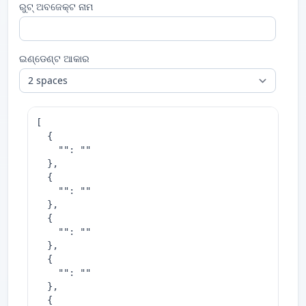
ରୁଟ୍ ଅବଜେକ୍ଟ ନାମ
ଇଣ୍ଡେଣ୍ଟ ଆକାର