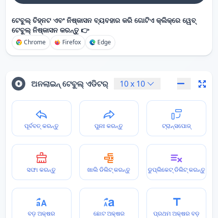
ଟେବୁଲ୍ ଚିହ୍ନଟ ଏବଂ ନିଷ୍କାସନ ବ୍ୟବହାର କରି ଗୋଟିଏ କ୍ଲିକ୍‌ରେ ୱେବ୍
ଟେବୁଲ୍ ନିଷ୍କାସନ କରନ୍ତୁ 👉
Chrome
Firefox
Edge
ଅନଲାଇନ୍ ଟେବୁଲ୍ ଏଡିଟର୍
10
x
10
ପୂର୍ବବତ୍ କରନ୍ତୁ
ପୁନଃ କରନ୍ତୁ
ଟ୍ରାନ୍ସପୋଜ୍
ସଫା କରନ୍ତୁ
ଖାଲି ଡିଲିଟ୍ କରନ୍ତୁ
ଡୁପ୍ଲିକେଟ୍ ଡିଲିଟ୍ କରନ୍ତୁ
ବଡ଼ ଅକ୍ଷର
ଛୋଟ ଅକ୍ଷର
ପ୍ରଥମ ଅକ୍ଷର ବଡ଼