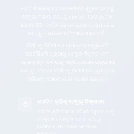
ଗୋଟିଏ କ୍ଲିକ୍ ରେ ଯେକୌଣସି ୱେବସାଇଟ୍ ରୁ
ଟେବୁଲ୍ ବାହାର କରନ୍ତୁ। Excel, CSV, JSON
ସମେତ 30+ ଫର୍ମାଟରେ ତତକ୍ଷଣାତ୍ ରୂପାନ୍ତର
କରନ୍ତୁ - କପି-ପେଷ୍ଟିଂ ଆବଶ୍ୟକ ନାହିଁ।
XML କୁ JSON ରେ ରୂପାନ୍ତର କରୁଛନ୍ତି?
ଯେକୌଣସି ପୃଷ୍ଠାରୁ ଟେବୁଲ ଚିହ୍ନଟ ଏବଂ
ଏକ୍ସଟ୍ରାକ୍ଟ କରିବାକୁ ଏକ୍ସଟେନସନ ବ୍ୟବହାର
କରନ୍ତୁ, ତାପରେ XML କୁ JSON ରେ ରୂପାନ୍ତର
କରିବାକୁ ଏଠାରେ ଡାଟା ପେଷ୍ଟ କରନ୍ତୁ।
ଗୋଟିଏ-କ୍ଲିକ୍ ଟେବୁଲ୍ ନିଷ୍କାସନ
କପି-ପେଷ୍ଟିଂ ବିନା ଯେକୌଣସି ୱେବପେଜ୍ ରୁ
ତତକ୍ଷଣାତ୍ ଟେବୁଲ୍ ବାହାର କରନ୍ତୁ -
ପେସାଦାର ଡାଟା ନିଷ୍କାସନ ସରଳ
କରାଯାଇଛି