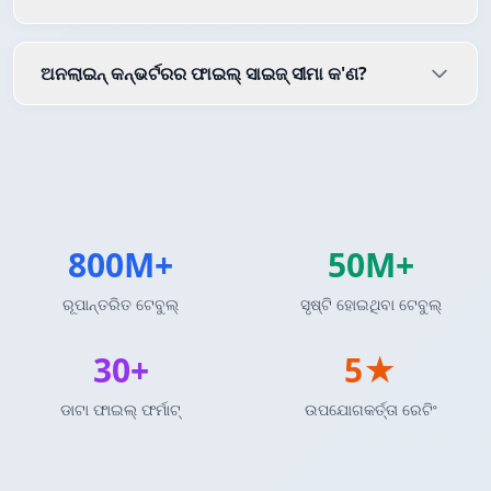
ଅନଲାଇନ୍ କନ୍ଭର୍ଟରର ଫାଇଲ୍ ସାଇଜ୍ ସୀମା କ'ଣ?
800M+
50M+
ରୂପାନ୍ତରିତ ଟେବୁଲ୍
ସୃଷ୍ଟି ହୋଇଥିବା ଟେବୁଲ୍
30+
5★
ଡାଟା ଫାଇଲ୍ ଫର୍ମାଟ୍
ଉପଯୋଗକର୍ତ୍ତା ରେଟିଂ