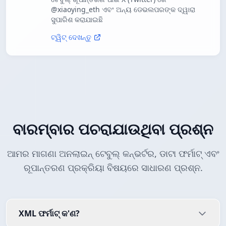
@xiaoying_eth ଏବଂ ଅନ୍ୟ ଡେଭଲପରଙ୍କ ଦ୍ୱାରା
ସୁପାରିଶ କରାଯାଇଛି
ଟ୍ୱିଟ୍ ଦେଖନ୍ତୁ
ବାରମ୍ବାର ପଚରାଯାଉଥିବା ପ୍ରଶ୍ନ
ଆମର ମାଗଣା ଅନଲାଇନ୍ ଟେବୁଲ୍ କନ୍ଭର୍ଟର, ଡାଟା ଫର୍ମାଟ୍ ଏବଂ
ରୂପାନ୍ତରଣ ପ୍ରକ୍ରିୟା ବିଷୟରେ ସାଧାରଣ ପ୍ରଶ୍ନ.
XML ଫର୍ମାଟ୍ କ'ଣ?