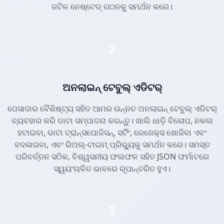
ଜଟିଳ ନେଷ୍ଟେଡ୍ ଗଠନକୁ ସମର୍ଥନ କରେ।
2
ଅନଲାଇନ୍ ଟେବୁଲ୍ ଏଡିଟର୍
ପେସାଦାର ବୈଶିଷ୍ଟ୍ୟ ସହିତ ଆମର ଉନ୍ନତ ଅନଲାଇନ୍ ଟେବୁଲ୍ ଏଡିଟର୍
ବ୍ୟବହାର କରି ଡାଟା ସମ୍ପାଦନା କରନ୍ତୁ। ଖାଲି ଧାଡ଼ି ବିଲୋପ, ନକଲ
ହଟାଇବା, ଡାଟା ଟ୍ରାନ୍ସପୋଜିସନ୍, ସର୍ଟିଂ, ରେଜେକ୍ସ ଖୋଜିବା ଏବଂ
ବଦଳାଇବା, ଏବଂ ରିଅଲ୍-ଟାଇମ୍ ପ୍ରିଭ୍ୟୁକୁ ସମର୍ଥନ କରେ। ସମସ୍ତ
ପରିବର୍ତ୍ତନ ସଠିକ, ବିଶ୍ୱସନୀୟ ଫଳାଫଳ ସହିତ JSON ଫର୍ମାଟରେ
ସ୍ୱୟଂଚାଳିତ ଭାବରେ ରୂପାନ୍ତରିତ ହୁଏ।
3