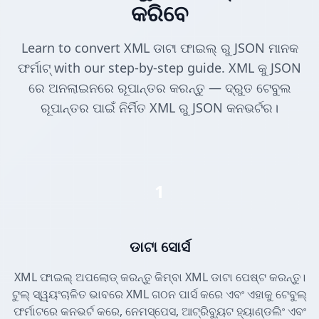
କରିବେ
Learn to convert XML ଡାଟା ଫାଇଲ୍ ରୁ JSON ମାନକ
ଫର୍ମାଟ୍ with our step-by-step guide. XML କୁ JSON
ରେ ଅନଲାଇନରେ ରୂପାନ୍ତର କରନ୍ତୁ — ଦ୍ରୁତ ଟେବୁଲ
ରୂପାନ୍ତର ପାଇଁ ନିର୍ମିତ XML ରୁ JSON କନଭର୍ଟର।
1
ଡାଟା ସୋର୍ସ
XML ଫାଇଲ୍ ଅପଲୋଡ୍ କରନ୍ତୁ କିମ୍ବା XML ଡାଟା ପେଷ୍ଟ କରନ୍ତୁ।
ଟୁଲ୍ ସ୍ୱୟଂଚାଳିତ ଭାବରେ XML ଗଠନ ପାର୍ସ କରେ ଏବଂ ଏହାକୁ ଟେବୁଲ୍
ଫର୍ମାଟରେ କନଭର୍ଟ କରେ, ନେମସ୍ପେସ, ଆଟ୍ରିବ୍ୟୁଟ ହ୍ୟାଣ୍ଡଲିଂ ଏବଂ