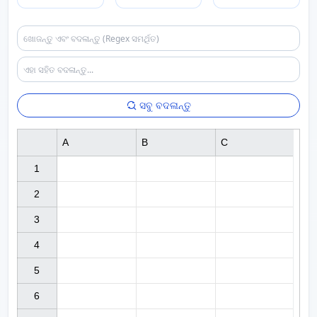
ସବୁ ବଦଳାନ୍ତୁ
A
B
C
1

2

3

4

5

6
