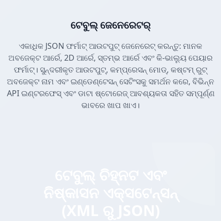
ଟେବୁଲ୍ ଜେନେରେଟର୍
ଏକାଧିକ JSON ଫର୍ମାଟ୍ ଆଉଟପୁଟ୍ ଜେନେରେଟ୍ କରନ୍ତୁ: ମାନକ
ଅବଜେକ୍ଟ ଆର୍ରେ, 2D ଆର୍ରେ, ସ୍ତମ୍ଭ ଆର୍ରେ ଏବଂ କି-ଭାଲ୍ୟୁ ପେୟାର
ଫର୍ମାଟ୍। ସୁନ୍ଦରୀକୃତ ଆଉଟପୁଟ୍, କମ୍ପ୍ରେସନ୍ ମୋଡ୍, କଷ୍ଟମ୍ ରୁଟ୍
ଅବଜେକ୍ଟ ନାମ ଏବଂ ଇଣ୍ଡେଣ୍ଟେସନ୍ ସେଟିଂସକୁ ସମର୍ଥନ କରେ, ବିଭିନ୍ନ
API ଇଣ୍ଟରଫେସ୍ ଏବଂ ଡାଟା ଷ୍ଟୋରେଜ୍ ଆବଶ୍ୟକତା ସହିତ ସମ୍ପୂର୍ଣ୍ଣ
ଭାବରେ ଖାପ ଖାଏ।
ଟେବୁଲ୍ ଚିହ୍ନଟ ଏବଂ
ନିଷ୍କାସନ ଏକ୍ସଟେନ୍ସନ୍
(XML ରୁ JSON)