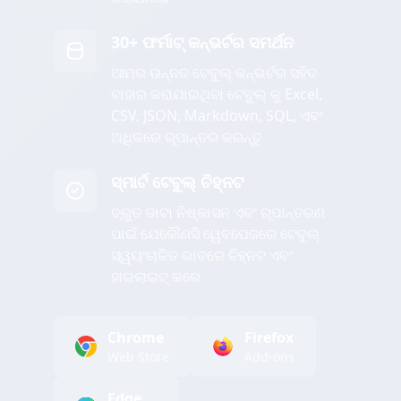
30+ ଫର୍ମାଟ୍ କନ୍ଭର୍ଟର ସମର୍ଥନ
ଆମର ଉନ୍ନତ ଟେବୁଲ୍ କନ୍ଭର୍ଟର ସହିତ
ବାହାର କରାଯାଇଥିବା ଟେବୁଲ୍ କୁ Excel,
CSV, JSON, Markdown, SQL, ଏବଂ
ଅଧିକରେ ରୂପାନ୍ତର କରନ୍ତୁ
ସ୍ମାର୍ଟ ଟେବୁଲ୍ ଚିହ୍ନଟ
ଦ୍ରୁତ ଡାଟା ନିଷ୍କାସନ ଏବଂ ରୂପାନ୍ତରଣ
ପାଇଁ ଯେକୌଣସି ୱେବପେଜରେ ଟେବୁଲ୍
ସ୍ୱୟଂଚାଳିତ ଭାବରେ ଚିହ୍ନଟ ଏବଂ
ହାଇଲାଇଟ୍ କରେ
Chrome
Firefox
Web Store
Add-ons
Edge