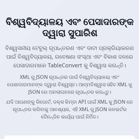
ବିଶ୍ୱବିଦ୍ୟାଳୟ ଏବଂ ପେସାଦାରଙ୍କ
ଦ୍ୱାରା ସୁପାରିଶ
ବିଶ୍ୱସନୀୟ ଟେବୁଲ୍ ରୂପାନ୍ତରଣ ଏବଂ ଡାଟା ପ୍ରକ୍ରିୟାକରଣ
ପାଇଁ ବିଶ୍ୱବିଦ୍ୟାଳୟ, ଗବେଷଣା ସଂସ୍ଥା ଏବଂ ବିକାଶ ଦଳରେ
ପେସାଦାରମାନେ TableConvert କୁ ବିଶ୍ୱାସ କରନ୍ତି।
XML ରୁ JSON ରୂପାନ୍ତର ପାଇଁ ବିଶ୍ୱବିଦ୍ୟାଳୟ ଏବଂ
ପେଶାଦାରମାନଙ୍କ ଦ୍ୱାରା ବିଶ୍ୱସ୍ତ। ଆତ୍ମବିଶ୍ୱାସ ସହିତ XML କୁ
JSON ରେ ଅନଲାଇନରେ ରୂପାନ୍ତର କରନ୍ତୁ।
ଯଦି ଆପଣଙ୍କୁ ରିପୋର୍ଟ, ଡକ୍ସ କିମ୍ବା API ପାଇଁ XML କୁ JSON ରେ
ରୂପାନ୍ତର କରିବାକୁ ଆବଶ୍ୟକ, ଏହି XML ରୁ JSON କନଭର୍ଟର
ଦୈନନ୍ଦିନ କାର୍ଯ୍ୟ ପାଇଁ ନିର୍ମିତ।