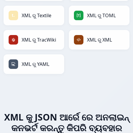
XML ରୁ Textile
XML ରୁ TOML
XML ରୁ TracWiki
XML ରୁ XML
XML ରୁ YAML
XML କୁ JSON ଆର୍ରେ ରେ ଅନଲାଇନ୍
କନଭର୍ଟ କରନ୍ତୁ କିପରି ବ୍ୟବହାର