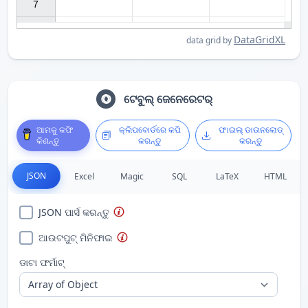
7

DataGridXL
data grid by
ଟେବୁଲ୍ ଜେନେରେଟର୍
ଆମକୁ କଫି
କ୍ଲିପବୋର୍ଡରେ କପି
ଫାଇଲ୍ ଡାଉନଲୋଡ୍
କିଣନ୍ତୁ
କରନ୍ତୁ
କରନ୍ତୁ
JSON
Excel
Magic
SQL
LaTeX
HTML
JSON ପାର୍ସ କରନ୍ତୁ
ଆଉଟପୁଟ୍ ମିନିଫାଇ
ଡାଟା ଫର୍ମାଟ୍