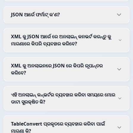
JSON ଆର୍ରେ ଫର୍ମାଟ୍ କ'ଣ?
XML କୁ JSON ଆର୍ରେ ରେ ଅନଲାଇନ୍ କନଭର୍ଟ କରନ୍ତୁ କୁ
ମାଗଣାରେ କିପରି ବ୍ୟବହାର କରିବେ?
XML କୁ ଅନଲାଇନରେ JSON ରେ କିପରି ରୂପାନ୍ତର
କରିବେ?
ଏହି ଅନଲାଇନ୍ କନ୍ଭର୍ଟର ବ୍ୟବହାର କରିବା ସମୟରେ ମୋର
ଡାଟା ସୁରକ୍ଷିତ କି?
TableConvert ପ୍ରକୃତରେ ବ୍ୟବହାର କରିବା ପାଇଁ
ମାଗଣା କି?