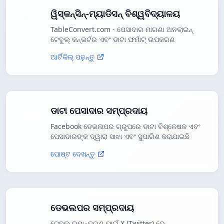
ୱିସ୍କନ୍ସିନ୍-ମ୍ୟାଡିସନ୍ ବିଶ୍ୱବିଦ୍ୟାଳୟ
TableConvert.com - ପେସାଦାର ମାଗଣା ଅନଲାଇନ୍
ଟେବୁଲ୍ କନ୍ଭର୍ଟର ଏବଂ ଡାଟା ଫର୍ମାଟ୍ ଉପକରଣ
ଆର୍ଟିକିଲ୍ ପଢ଼ନ୍ତୁ
ଡାଟା ପେସାଦାର ସମ୍ପ୍ରଦାୟ
Facebook ଡେଭଲପର ଗ୍ରୁପରେ ଡାଟା ବିଶ୍ଳେଷକ ଏବଂ
ପେସାଦାରଙ୍କ ଦ୍ୱାରା ସାଝା ଏବଂ ସୁପାରିଶ କରାଯାଇଛି
ପୋଷ୍ଟ ଦେଖନ୍ତୁ
ଡେଭଲପର ସମ୍ପ୍ରଦାୟ
ଟେବୁଲ୍ ରୂପାନ୍ତରଣ ପାଇଁ X (Twitter) ରେ