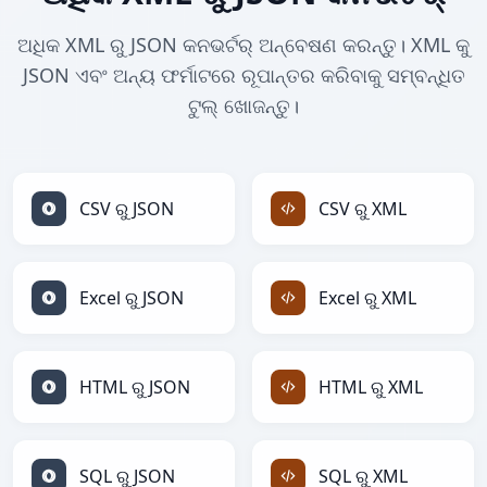
ଅଧିକ XML ରୁ JSON କନଭର୍ଟର୍ ଅନ୍ବେଷଣ କରନ୍ତୁ। XML କୁ
JSON ଏବଂ ଅନ୍ୟ ଫର୍ମାଟରେ ରୂପାନ୍ତର କରିବାକୁ ସମ୍ବନ୍ଧିତ
ଟୁଲ୍ ଖୋଜନ୍ତୁ।
CSV ରୁ JSON
CSV ରୁ XML
Excel ରୁ JSON
Excel ରୁ XML
HTML ରୁ JSON
HTML ରୁ XML
SQL ରୁ JSON
SQL ରୁ XML