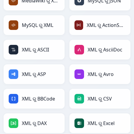
MediaWiki ରୁ XML
MySQL ରୁ JSON
MySQL ରୁ XML
XML ରୁ ActionScript
XML ରୁ ASCII
XML ରୁ AsciiDoc
XML ରୁ ASP
XML ରୁ Avro
XML ରୁ BBCode
XML ରୁ CSV
XML ରୁ DAX
XML ରୁ Excel