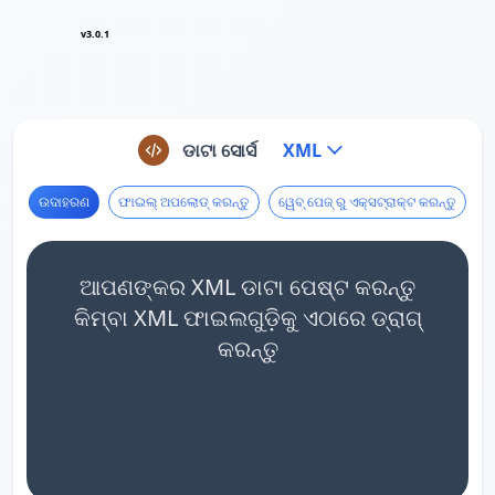
v3.0.1
ଡାଟା ସୋର୍ସ
XML
ଉଦାହରଣ
ଫାଇଲ୍ ଅପଲୋଡ୍ କରନ୍ତୁ
ୱେବ୍ ପେଜ୍ ରୁ ଏକ୍ସଟ୍ରାକ୍ଟ କରନ୍ତୁ
ଆପଣଙ୍କର XML ଡାଟା ପେଷ୍ଟ କରନ୍ତୁ
କିମ୍ବା XML ଫାଇଲଗୁଡ଼ିକୁ ଏଠାରେ ଡ୍ରାଗ୍
କରନ୍ତୁ