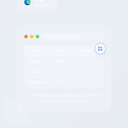
Add-ons
tableconvert.com
Product
Price
Stock
Laptop
$999
15
Mouse
$29
50
Keyboard
$79
25
✨ ନିଷ୍କାସନ ଆଇକନ୍ ଦେଖିବା ପାଇଁ ଯେକୌଣସି
ଟେବୁଲ୍ ଉପରେ ହୋଭର୍ କରନ୍ତୁ