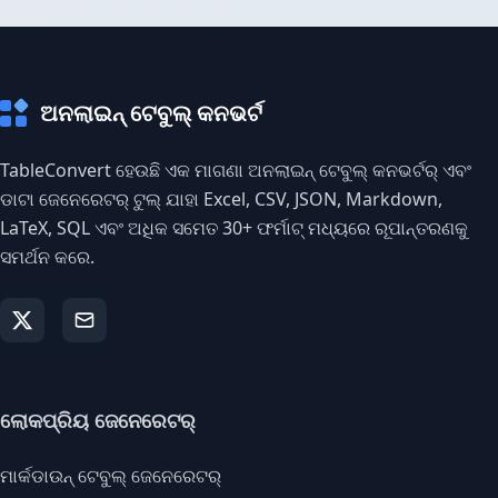
ଅନଲାଇନ୍ ଟେବୁଲ୍ କନଭର୍ଟ
TableConvert ହେଉଛି ଏକ ମାଗଣା ଅନଲାଇନ୍ ଟେବୁଲ୍ କନଭର୍ଟର୍ ଏବଂ
ଡାଟା ଜେନେରେଟର୍ ଟୁଲ୍ ଯାହା Excel, CSV, JSON, Markdown,
LaTeX, SQL ଏବଂ ଅଧିକ ସମେତ 30+ ଫର୍ମାଟ୍ ମଧ୍ୟରେ ରୂପାନ୍ତରଣକୁ
ସମର୍ଥନ କରେ.
ଲୋକପ୍ରିୟ ଜେନେରେଟର୍
ମାର୍କଡାଉନ୍ ଟେବୁଲ୍ ଜେନେରେଟର୍