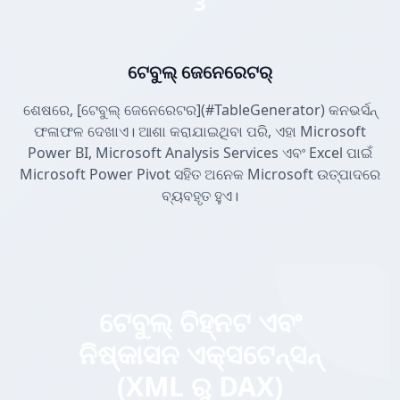
3
ଟେବୁଲ୍ ଜେନେରେଟର୍
ଶେଷରେ, [ଟେବୁଲ୍ ଜେନେରେଟର](#TableGenerator) କନଭର୍ସନ୍
ଫଳାଫଳ ଦେଖାଏ। ଆଶା କରାଯାଇଥିବା ପରି, ଏହା Microsoft
Power BI, Microsoft Analysis Services ଏବଂ Excel ପାଇଁ
Microsoft Power Pivot ସହିତ ଅନେକ Microsoft ଉତ୍ପାଦରେ
ବ୍ୟବହୃତ ହୁଏ।
ଟେବୁଲ୍ ଚିହ୍ନଟ ଏବଂ
ନିଷ୍କାସନ ଏକ୍ସଟେନ୍ସନ୍
(XML ରୁ DAX)