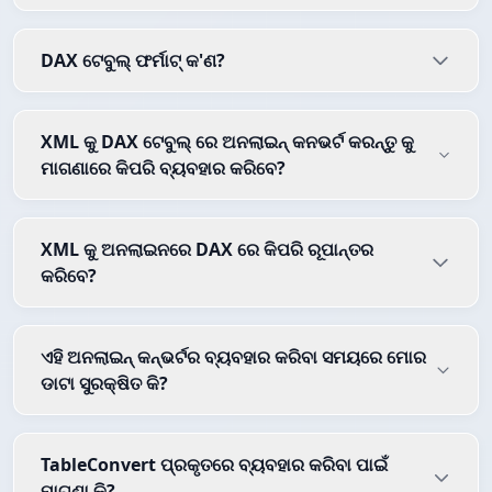
DAX ଟେବୁଲ୍ ଫର୍ମାଟ୍ କ'ଣ?
XML କୁ DAX ଟେବୁଲ୍ ରେ ଅନଲାଇନ୍ କନଭର୍ଟ କରନ୍ତୁ କୁ
ମାଗଣାରେ କିପରି ବ୍ୟବହାର କରିବେ?
XML କୁ ଅନଲାଇନରେ DAX ରେ କିପରି ରୂପାନ୍ତର
କରିବେ?
ଏହି ଅନଲାଇନ୍ କନ୍ଭର୍ଟର ବ୍ୟବହାର କରିବା ସମୟରେ ମୋର
ଡାଟା ସୁରକ୍ଷିତ କି?
TableConvert ପ୍ରକୃତରେ ବ୍ୟବହାର କରିବା ପାଇଁ
ମାଗଣା କି?