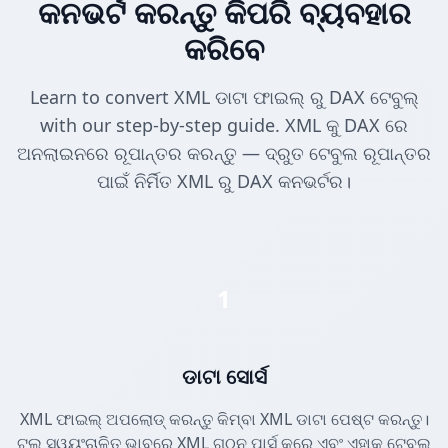
କନଭର୍ଟ କରନ୍ତୁ କିପରି ବ୍ୟବହାର
କରିବେ
Learn to convert XML ଡାଟା ଫାଇଲ୍ ରୁ DAX ଟେବୁଲ୍
with our step-by-step guide. XML କୁ DAX ରେ
ଅନଲାଇନରେ ରୂପାନ୍ତର କରନ୍ତୁ — ଦ୍ରୁତ ଟେବୁଲ ରୂପାନ୍ତର
ପାଇଁ ନିର୍ମିତ XML ରୁ DAX କନଭର୍ଟର।
1
ଡାଟା ସୋର୍ସ
XML ଫାଇଲ୍ ଅପଲୋଡ୍ କରନ୍ତୁ କିମ୍ବା XML ଡାଟା ପେଷ୍ଟ କରନ୍ତୁ।
ଟୁଲ୍ ସ୍ୱୟଂଚାଳିତ ଭାବରେ XML ଗଠନ ପାର୍ସ କରେ ଏବଂ ଏହାକୁ ଟେବୁଲ୍