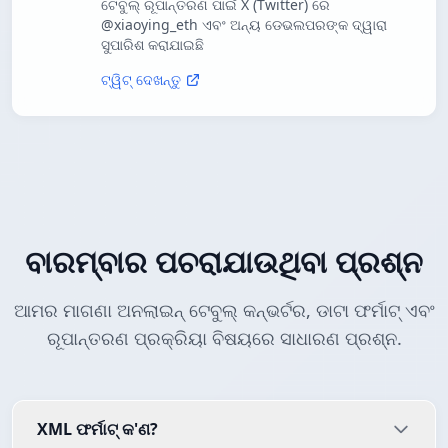
ଟେବୁଲ୍ ରୂପାନ୍ତରଣ ପାଇଁ X (Twitter) ରେ
@xiaoying_eth ଏବଂ ଅନ୍ୟ ଡେଭଲପରଙ୍କ ଦ୍ୱାରା
ସୁପାରିଶ କରାଯାଇଛି
ଟ୍ୱିଟ୍ ଦେଖନ୍ତୁ
ବାରମ୍ବାର ପଚରାଯାଉଥିବା ପ୍ରଶ୍ନ
ଆମର ମାଗଣା ଅନଲାଇନ୍ ଟେବୁଲ୍ କନ୍ଭର୍ଟର, ଡାଟା ଫର୍ମାଟ୍ ଏବଂ
ରୂପାନ୍ତରଣ ପ୍ରକ୍ରିୟା ବିଷୟରେ ସାଧାରଣ ପ୍ରଶ୍ନ.
XML ଫର୍ମାଟ୍ କ'ଣ?