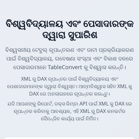
ବିଶ୍ୱବିଦ୍ୟାଳୟ ଏବଂ ପେସାଦାରଙ୍କ
ଦ୍ୱାରା ସୁପାରିଶ
ବିଶ୍ୱସନୀୟ ଟେବୁଲ୍ ରୂପାନ୍ତରଣ ଏବଂ ଡାଟା ପ୍ରକ୍ରିୟାକରଣ
ପାଇଁ ବିଶ୍ୱବିଦ୍ୟାଳୟ, ଗବେଷଣା ସଂସ୍ଥା ଏବଂ ବିକାଶ ଦଳରେ
ପେସାଦାରମାନେ TableConvert କୁ ବିଶ୍ୱାସ କରନ୍ତି।
XML ରୁ DAX ରୂପାନ୍ତର ପାଇଁ ବିଶ୍ୱବିଦ୍ୟାଳୟ ଏବଂ
ପେଶାଦାରମାନଙ୍କ ଦ୍ୱାରା ବିଶ୍ୱସ୍ତ। ଆତ୍ମବିଶ୍ୱାସ ସହିତ XML କୁ
DAX ରେ ଅନଲାଇନରେ ରୂପାନ୍ତର କରନ୍ତୁ।
ଯଦି ଆପଣଙ୍କୁ ରିପୋର୍ଟ, ଡକ୍ସ କିମ୍ବା API ପାଇଁ XML କୁ DAX ରେ
ରୂପାନ୍ତର କରିବାକୁ ଆବଶ୍ୟକ, ଏହି XML ରୁ DAX କନଭର୍ଟର
ଦୈନନ୍ଦିନ କାର୍ଯ୍ୟ ପାଇଁ ନିର୍ମିତ।