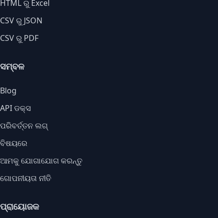
HTML ରୁ Excel
CSV ରୁ JSON
CSV ରୁ PDF
ସମ୍ବଳ
Blog
API ଡକ୍ସ
ପରିବର୍ତ୍ତନ ଲଗ୍
ବିଷୟରେ
ଆମକୁ ଯୋଗାଯୋଗ କରନ୍ତୁ
ଗୋପନୀୟତା ନୀତି
ପ୍ରାୟୋଜକ