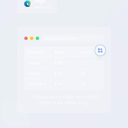
Edge
Add-ons
tableconvert.com
Product
Price
Stock
Laptop
$999
15
Mouse
$29
50
Keyboard
$79
25
✨ ନିଷ୍କାସନ ଆଇକନ୍ ଦେଖିବା ପାଇଁ ଯେକୌଣସି
ଟେବୁଲ୍ ଉପରେ ହୋଭର୍ କରନ୍ତୁ