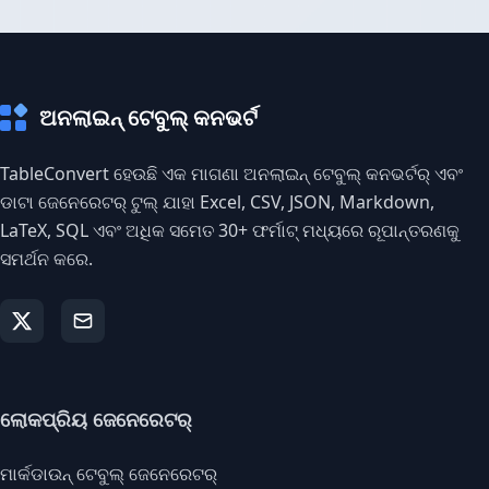
ଅନଲାଇନ୍ ଟେବୁଲ୍ କନଭର୍ଟ
TableConvert ହେଉଛି ଏକ ମାଗଣା ଅନଲାଇନ୍ ଟେବୁଲ୍ କନଭର୍ଟର୍ ଏବଂ
ଡାଟା ଜେନେରେଟର୍ ଟୁଲ୍ ଯାହା Excel, CSV, JSON, Markdown,
LaTeX, SQL ଏବଂ ଅଧିକ ସମେତ 30+ ଫର୍ମାଟ୍ ମଧ୍ୟରେ ରୂପାନ୍ତରଣକୁ
ସମର୍ଥନ କରେ.
ଲୋକପ୍ରିୟ ଜେନେରେଟର୍
ମାର୍କଡାଉନ୍ ଟେବୁଲ୍ ଜେନେରେଟର୍