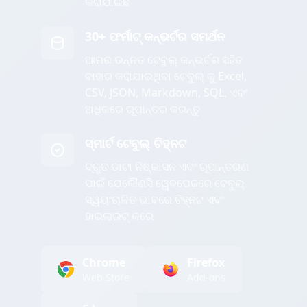
କରାଯାଇଛି
30+ ଫର୍ମାଟ୍ କନ୍ଭର୍ଟର ସମର୍ଥନ
ଆମର ଉନ୍ନତ ଟେବୁଲ୍ କନ୍ଭର୍ଟର ସହିତ
ବାହାର କରାଯାଇଥିବା ଟେବୁଲ୍ କୁ Excel,
CSV, JSON, Markdown, SQL, ଏବଂ
ଅଧିକରେ ରୂପାନ୍ତର କରନ୍ତୁ
ସ୍ମାର୍ଟ ଟେବୁଲ୍ ଚିହ୍ନଟ
ଦ୍ରୁତ ଡାଟା ନିଷ୍କାସନ ଏବଂ ରୂପାନ୍ତରଣ
ପାଇଁ ଯେକୌଣସି ୱେବପେଜରେ ଟେବୁଲ୍
ସ୍ୱୟଂଚାଳିତ ଭାବରେ ଚିହ୍ନଟ ଏବଂ
ହାଇଲାଇଟ୍ କରେ
Chrome
Firefox
Web Store
Add-ons