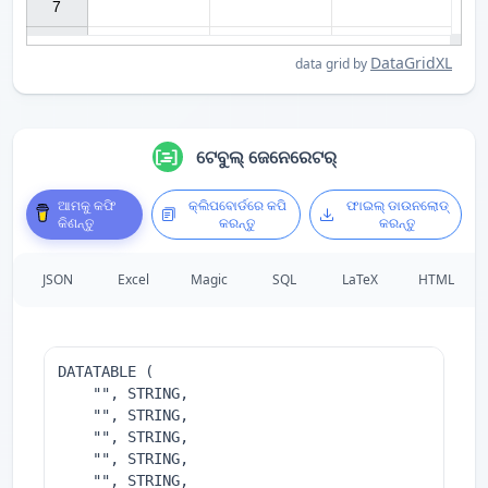
7

DataGridXL
data grid by
ଟେବୁଲ୍ ଜେନେରେଟର୍
ଆମକୁ କଫି
କ୍ଲିପବୋର୍ଡରେ କପି
ଫାଇଲ୍ ଡାଉନଲୋଡ୍
କିଣନ୍ତୁ
କରନ୍ତୁ
କରନ୍ତୁ
JSON
Excel
Magic
SQL
LaTeX
HTML