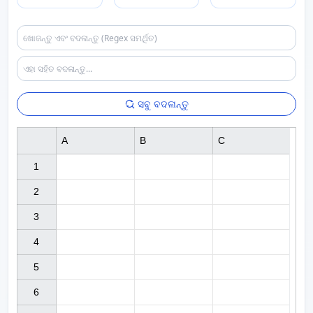
ସବୁ ବଦଳାନ୍ତୁ
A
B
C
1

2

3

4

5

6
