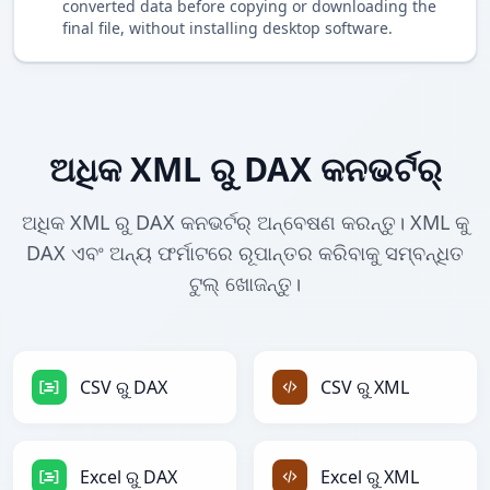
converted data before copying or downloading the
final file, without installing desktop software.
ଅଧିକ XML ରୁ DAX କନଭର୍ଟର୍
ଅଧିକ XML ରୁ DAX କନଭର୍ଟର୍ ଅନ୍ବେଷଣ କରନ୍ତୁ। XML କୁ
DAX ଏବଂ ଅନ୍ୟ ଫର୍ମାଟରେ ରୂପାନ୍ତର କରିବାକୁ ସମ୍ବନ୍ଧିତ
ଟୁଲ୍ ଖୋଜନ୍ତୁ।
CSV ରୁ DAX
CSV ରୁ XML
Excel ରୁ DAX
Excel ରୁ XML