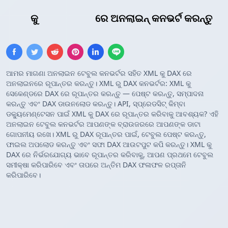
XML
କୁ
DAX ଟେବୁଲ୍
ରେ ଅନଲାଇନ୍ କନଭର୍ଟ କରନ୍ତୁ
ଆମର ମାଗଣା ଅନଲାଇନ ଟେବୁଲ କନଭର୍ଟର ସହିତ XML କୁ DAX ରେ
ଅନଲାଇନରେ ରୂପାନ୍ତର କରନ୍ତୁ। XML ରୁ DAX କନଭର୍ଟର: XML କୁ
ସେକେଣ୍ଡରେ DAX ରେ ରୂପାନ୍ତର କରନ୍ତୁ — ପେଷ୍ଟ କରନ୍ତୁ, ସମ୍ପାଦନା
କରନ୍ତୁ ଏବଂ DAX ଡାଉନଲୋଡ କରନ୍ତୁ। API, ସ୍ପ୍ରେଡସିଟ୍ କିମ୍ବା
ଡକ୍ୟୁମେଣ୍ଟେସନ ପାଇଁ XML କୁ DAX ରେ ରୂପାନ୍ତର କରିବାକୁ ଆବଶ୍ୟକ? ଏହି
ଅନଲାଇନ ଟେବୁଲ କନଭର୍ଟର ଆପଣଙ୍କ ବ୍ରାଉଜରରେ ଆପଣଙ୍କ ଡାଟା
ଗୋପନୀୟ ରଖେ। XML ରୁ DAX ରୂପାନ୍ତର ପାଇଁ, ଟେବୁଲ ପେଷ୍ଟ କରନ୍ତୁ,
ଫାଇଲ ଅପଲୋଡ କରନ୍ତୁ ଏବଂ ସଫା DAX ଆଉଟପୁଟ କପି କରନ୍ତୁ। XML କୁ
DAX ରେ ନିର୍ଭରଯୋଗ୍ୟ ଭାବେ ରୂପାନ୍ତର କରିବାକୁ, ଆପଣ ପ୍ରଥମେ ଟେବୁଲ
ସମୀକ୍ଷା କରିପାରିବେ ଏବଂ ତାପରେ ଅନ୍ତିମ DAX ଫଳାଫଳ ରପ୍ତାନି
କରିପାରିବେ।