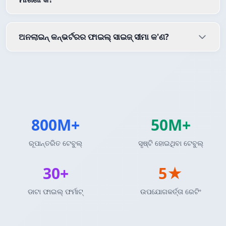
ଅନଲାଇନ୍ କନ୍ଭର୍ଟରର ଫାଇଲ୍ ସାଇଜ୍ ସୀମା କ'ଣ?
800M+
50M+
ରୂପାନ୍ତରିତ ଟେବୁଲ୍
ସୃଷ୍ଟି ହୋଇଥିବା ଟେବୁଲ୍
30+
5★
ଡାଟା ଫାଇଲ୍ ଫର୍ମାଟ୍
ଉପଯୋଗକର୍ତ୍ତା ରେଟିଂ