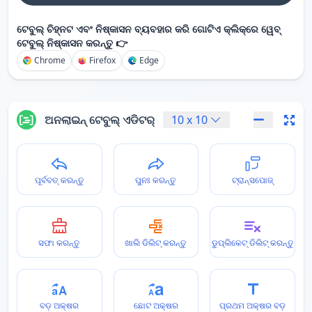
ଟେବୁଲ୍ ଚିହ୍ନଟ ଏବଂ ନିଷ୍କାସନ ବ୍ୟବହାର କରି ଗୋଟିଏ କ୍ଲିକ୍‌ରେ ୱେବ୍
ଟେବୁଲ୍ ନିଷ୍କାସନ କରନ୍ତୁ 👉
Chrome
Firefox
Edge
ଅନଲାଇନ୍ ଟେବୁଲ୍ ଏଡିଟର୍
10
x
10
ପୂର୍ବବତ୍ କରନ୍ତୁ
ପୁନଃ କରନ୍ତୁ
ଟ୍ରାନ୍ସପୋଜ୍
ସଫା କରନ୍ତୁ
ଖାଲି ଡିଲିଟ୍ କରନ୍ତୁ
ଡୁପ୍ଲିକେଟ୍ ଡିଲିଟ୍ କରନ୍ତୁ
ବଡ଼ ଅକ୍ଷର
ଛୋଟ ଅକ୍ଷର
ପ୍ରଥମ ଅକ୍ଷର ବଡ଼