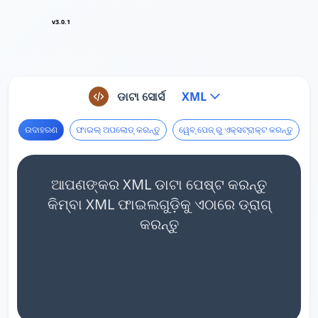
v3.0.1
ଡାଟା ସୋର୍ସ
XML
ଉଦାହରଣ
ଫାଇଲ୍ ଅପଲୋଡ୍ କରନ୍ତୁ
ୱେବ୍ ପେଜ୍ ରୁ ଏକ୍ସଟ୍ରାକ୍ଟ କରନ୍ତୁ
ଆପଣଙ୍କର XML ଡାଟା ପେଷ୍ଟ କରନ୍ତୁ
କିମ୍ବା XML ଫାଇଲଗୁଡ଼ିକୁ ଏଠାରେ ଡ୍ରାଗ୍
କରନ୍ତୁ