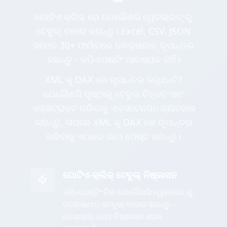
ଗୋଟିଏ କ୍ଲିକ୍ ରେ ଯେକୌଣସି ୱେବସାଇଟ୍ ରୁ
ଟେବୁଲ୍ ବାହାର କରନ୍ତୁ। Excel, CSV, JSON
ସମେତ 30+ ଫର୍ମାଟରେ ତତକ୍ଷଣାତ୍ ରୂପାନ୍ତର
କରନ୍ତୁ - କପି-ପେଷ୍ଟିଂ ଆବଶ୍ୟକ ନାହିଁ।
XML କୁ DAX ରେ ରୂପାନ୍ତର କରୁଛନ୍ତି?
ଯେକୌଣସି ପୃଷ୍ଠାରୁ ଟେବୁଲ ଚିହ୍ନଟ ଏବଂ
ଏକ୍ସଟ୍ରାକ୍ଟ କରିବାକୁ ଏକ୍ସଟେନସନ ବ୍ୟବହାର
କରନ୍ତୁ, ତାପରେ XML କୁ DAX ରେ ରୂପାନ୍ତର
କରିବାକୁ ଏଠାରେ ଡାଟା ପେଷ୍ଟ କରନ୍ତୁ।
ଗୋଟିଏ-କ୍ଲିକ୍ ଟେବୁଲ୍ ନିଷ୍କାସନ
କପି-ପେଷ୍ଟିଂ ବିନା ଯେକୌଣସି ୱେବପେଜ୍ ରୁ
ତତକ୍ଷଣାତ୍ ଟେବୁଲ୍ ବାହାର କରନ୍ତୁ -
ପେସାଦାର ଡାଟା ନିଷ୍କାସନ ସରଳ