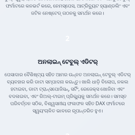
ଫର୍ମାଟରେ କନଭର୍ଟ କରେ, ନେମସ୍ପେସ, ଆଟ୍ରିବ୍ୟୁଟ ହ୍ୟାଣ୍ଡଲିଂ ଏବଂ
ଜଟିଳ ନେଷ୍ଟେଡ୍ ଗଠନକୁ ସମର୍ଥନ କରେ।
2
ଅନଲାଇନ୍ ଟେବୁଲ୍ ଏଡିଟର୍
ପେସାଦାର ବୈଶିଷ୍ଟ୍ୟ ସହିତ ଆମର ଉନ୍ନତ ଅନଲାଇନ୍ ଟେବୁଲ୍ ଏଡିଟର୍
ବ୍ୟବହାର କରି ଡାଟା ସମ୍ପାଦନା କରନ୍ତୁ। ଖାଲି ଧାଡ଼ି ବିଲୋପ, ନକଲ
ହଟାଇବା, ଡାଟା ଟ୍ରାନ୍ସପୋଜିସନ୍, ସର୍ଟିଂ, ରେଜେକ୍ସ ଖୋଜିବା ଏବଂ
ବଦଳାଇବା, ଏବଂ ରିଅଲ୍-ଟାଇମ୍ ପ୍ରିଭ୍ୟୁକୁ ସମର୍ଥନ କରେ। ସମସ୍ତ
ପରିବର୍ତ୍ତନ ସଠିକ, ବିଶ୍ୱସନୀୟ ଫଳାଫଳ ସହିତ DAX ଫର୍ମାଟରେ
ସ୍ୱୟଂଚାଳିତ ଭାବରେ ରୂପାନ୍ତରିତ ହୁଏ।