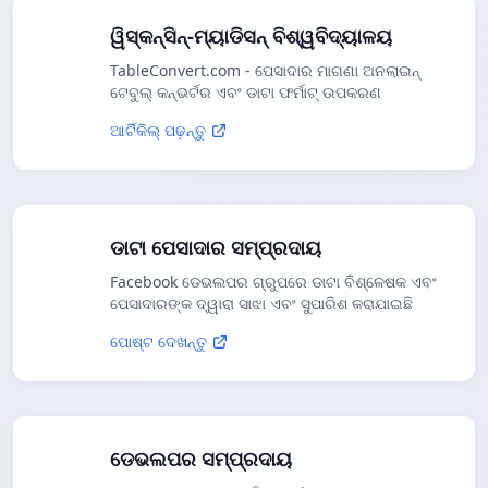
ୱିସ୍କନ୍ସିନ୍-ମ୍ୟାଡିସନ୍ ବିଶ୍ୱବିଦ୍ୟାଳୟ
TableConvert.com - ପେସାଦାର ମାଗଣା ଅନଲାଇନ୍
ଟେବୁଲ୍ କନ୍ଭର୍ଟର ଏବଂ ଡାଟା ଫର୍ମାଟ୍ ଉପକରଣ
ଆର୍ଟିକିଲ୍ ପଢ଼ନ୍ତୁ
ଡାଟା ପେସାଦାର ସମ୍ପ୍ରଦାୟ
Facebook ଡେଭଲପର ଗ୍ରୁପରେ ଡାଟା ବିଶ୍ଳେଷକ ଏବଂ
ପେସାଦାରଙ୍କ ଦ୍ୱାରା ସାଝା ଏବଂ ସୁପାରିଶ କରାଯାଇଛି
ପୋଷ୍ଟ ଦେଖନ୍ତୁ
ଡେଭଲପର ସମ୍ପ୍ରଦାୟ