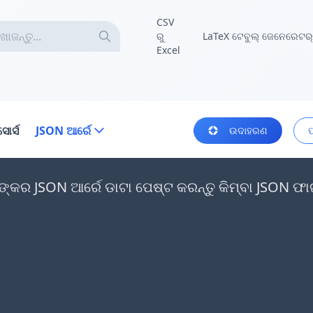
CSV
ରୁ
LaTeX ଟେବୁଲ୍ ଜେନେରେଟର୍
Excel
ସୋର୍ସ
JSON ଆର୍ରେ
ଉଦାହରଣ
କର JSON ଆର୍ରେ ଡାଟା ପେଷ୍ଟ କରନ୍ତୁ କିମ୍ବା JSON ଫାଇଲ