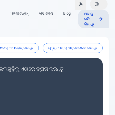
ଏକ୍ସଟେନ୍ସନ୍
API ଡକ୍ସ
Blog
ଆମକୁ
କଫି
କିଣନ୍ତୁ
ଫାଇଲ୍ ଅପଲୋଡ୍ କରନ୍ତୁ
ୱେବ୍ ପେଜ୍ ରୁ ଏକ୍ସଟ୍ରାକ୍ଟ କରନ୍ତୁ
ଗୁଡ଼ିକୁ ଏଠାରେ ଡ୍ରାଗ୍ କରନ୍ତୁ