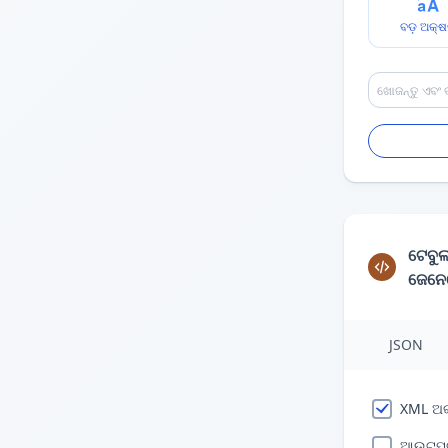
ବଡ଼ ଅକ୍
ଟେବୁଲ
ଜେନେ
JSON
XML ଅକ
ଆଉଟପୁଟ