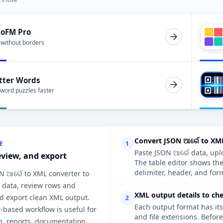
ioFM Pro
 without borders
tter Words
 word puzzles faster
Convert JSON ଆର୍ରେ to XM
E
1
Paste JSON ଆର୍ରେ data, upl
eview, and export
The table editor shows th
delimiter, header, and form
N ଆର୍ରେ to XML converter to
 data, review rows and
XML output details to ch
d export clean XML output.
2
Each output format has its
-based workflow is useful for
and file extensions. Befor
p, reports, documentation,