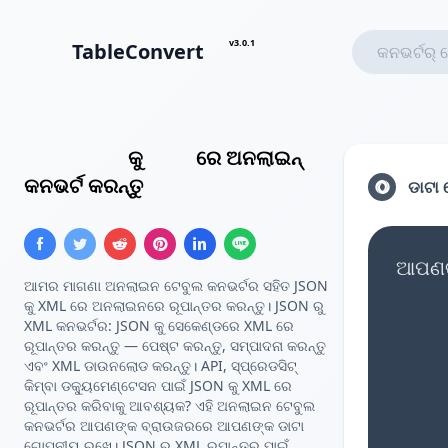
v3.0.1
TableConvert
JSON ଆର୍ରେ
କୁ
XML
ରେ ଅନଲାଇନ୍
କନଭର୍ଟ କରନ୍ତୁ
ଡାଟା 
ଆପଣଙ୍
ଆମର ମାଗଣା ଅନଲାଇନ ଟେବୁଲ କନଭର୍ଟର ସହିତ JSON
କୁ XML ରେ ଅନଲାଇନରେ ରୂପାନ୍ତର କରନ୍ତୁ। JSON ରୁ
XML କନଭର୍ଟର: JSON କୁ ସେକେଣ୍ଡରେ XML ରେ
ରୂପାନ୍ତର କରନ୍ତୁ — ପେଷ୍ଟ କରନ୍ତୁ, ସମ୍ପାଦନା କରନ୍ତୁ
ଏବଂ XML ଡାଉନଲୋଡ କରନ୍ତୁ। API, ସ୍ପ୍ରେଡସିଟ୍
କିମ୍ବା ଡକ୍ୟୁମେଣ୍ଟେସନ ପାଇଁ JSON କୁ XML ରେ
ରୂପାନ୍ତର କରିବାକୁ ଆବଶ୍ୟକ? ଏହି ଅନଲାଇନ ଟେବୁଲ
କନଭର୍ଟର ଆପଣଙ୍କ ବ୍ରାଉଜରରେ ଆପଣଙ୍କ ଡାଟା
ଗୋପନୀୟ ରଖେ। JSON ରୁ XML ରୂପାନ୍ତର ପାଇଁ,