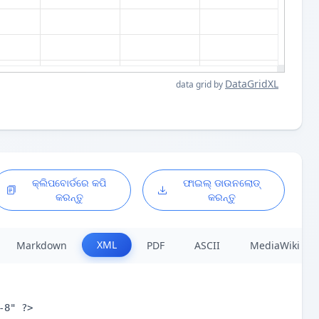
DataGridXL
data grid by
କ୍ଲିପବୋର୍ଡରେ କପି
ଫାଇଲ୍ ଡାଉନଲୋଡ୍
କରନ୍ତୁ
କରନ୍ତୁ
XML
Markdown
PDF
ASCII
MediaWiki