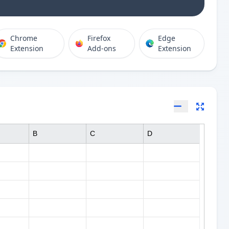
Chrome
Firefox
Edge
Extension
Add-ons
Extension
B
C
D