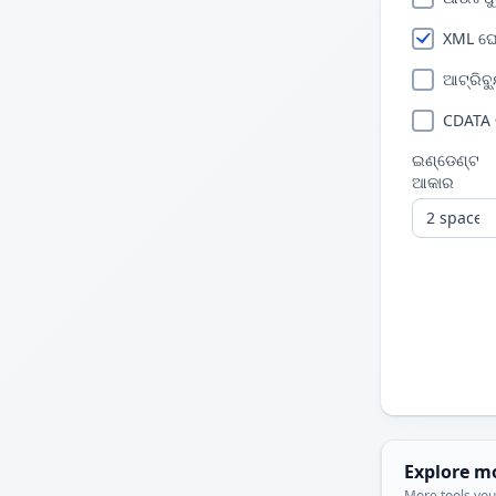
XML ଘ
ଆଟ୍ରିବ୍
CDATA 
ଇଣ୍ଡେଣ୍ଟ
ଆକାର
Explore m
More tools you'