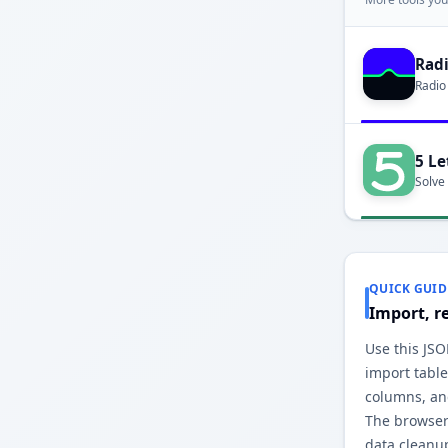
Rad
Radio
5 Le
Solve
QUICK GUID
Import, r
Use this JSO
import table
columns, an
The browser
data cleanu