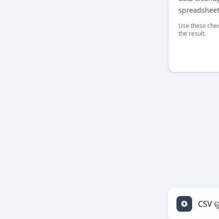
spreadsheet
Use these chec
the result.
CSV ର