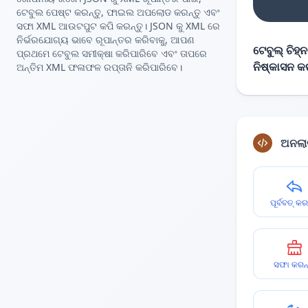
ଟେବୁଲ ପେଷ୍ଟ କରନ୍ତୁ, ଫାଇଲ ଅପଲୋଡ କରନ୍ତୁ ଏବଂ
ସଫା XML ଆଉଟପୁଟ କପି କରନ୍ତୁ। JSON କୁ XML ରେ
ନିର୍ଭରଯୋଗ୍ୟ ଭାବେ ରୂପାନ୍ତର କରିବାକୁ, ଆପଣ
ଟେବୁଲ୍ ଚିହ୍
ପ୍ରଥମେ ଟେବୁଲ ସମୀକ୍ଷା କରିପାରିବେ ଏବଂ ତାପରେ
ନିଷ୍କାସନ କ
ଅନ୍ତିମ XML ଫଳାଫଳ ରପ୍ତାନି କରିପାରିବେ।
ଅନଲାଇ
ପୂର୍ବବତ୍ କର
ସଫା କରନ୍