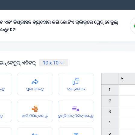
ନଟ ଏବଂ ନିଷ୍କାସନ ବ୍ୟବହାର କରି ଗୋଟିଏ କ୍ଲିକ୍‌ରେ ୱେବ୍ ଟେବୁଲ୍
ରନ୍ତୁ 👉
ନ୍ ଟେବୁଲ୍ ଏଡିଟର୍
10
x
10
A
ନ୍ତୁ
ପୁନଃ କରନ୍ତୁ
ଟ୍ରାନ୍ସପୋଜ୍
1

2

3

ତୁ
ଖାଲି ଡିଲିଟ୍ କରନ୍ତୁ
ଡୁପ୍ଲିକେଟ୍ ଡିଲିଟ୍ କରନ୍ତୁ
4

5
