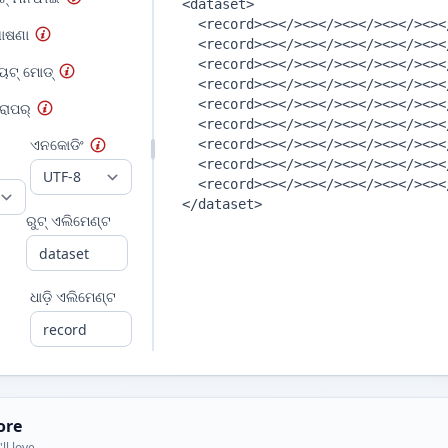
ୋଷଣା
ୟୁଟ୍ ମୋଡ୍
ରାପର୍
ଏନକୋଡିଂ
ରୁଟ୍ ଏଲିମେଣ୍ଟ
ଧାଡ଼ି ଏଲିମେଣ୍ଟ
ore
ll love