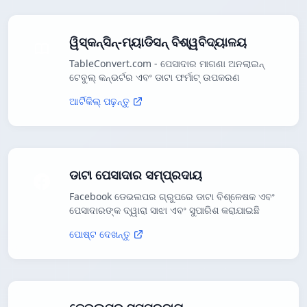
ୱିସ୍କନ୍ସିନ୍-ମ୍ୟାଡିସନ୍ ବିଶ୍ୱବିଦ୍ୟାଳୟ
TableConvert.com - ପେସାଦାର ମାଗଣା ଅନଲାଇନ୍
ଟେବୁଲ୍ କନ୍ଭର୍ଟର ଏବଂ ଡାଟା ଫର୍ମାଟ୍ ଉପକରଣ
ଆର୍ଟିକିଲ୍ ପଢ଼ନ୍ତୁ
ଡାଟା ପେସାଦାର ସମ୍ପ୍ରଦାୟ
Facebook ଡେଭଲପର ଗ୍ରୁପରେ ଡାଟା ବିଶ୍ଳେଷକ ଏବଂ
ପେସାଦାରଙ୍କ ଦ୍ୱାରା ସାଝା ଏବଂ ସୁପାରିଶ କରାଯାଇଛି
ପୋଷ୍ଟ ଦେଖନ୍ତୁ