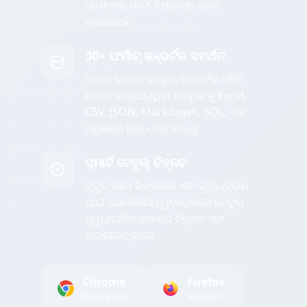
ପେସାଦାର ଡାଟା ନିଷ୍କାସନ ସରଳ
କରାଯାଇଛି
30+ ଫର୍ମାଟ୍ କନ୍ଭର୍ଟର ସମର୍ଥନ
ଆମର ଉନ୍ନତ ଟେବୁଲ୍ କନ୍ଭର୍ଟର ସହିତ
ବାହାର କରାଯାଇଥିବା ଟେବୁଲ୍ କୁ Excel,
CSV, JSON, Markdown, SQL, ଏବଂ
ଅଧିକରେ ରୂପାନ୍ତର କରନ୍ତୁ
ସ୍ମାର୍ଟ ଟେବୁଲ୍ ଚିହ୍ନଟ
ଦ୍ରୁତ ଡାଟା ନିଷ୍କାସନ ଏବଂ ରୂପାନ୍ତରଣ
ପାଇଁ ଯେକୌଣସି ୱେବପେଜରେ ଟେବୁଲ୍
ସ୍ୱୟଂଚାଳିତ ଭାବରେ ଚିହ୍ନଟ ଏବଂ
ହାଇଲାଇଟ୍ କରେ
Chrome
Firefox
Web Store
Add-ons