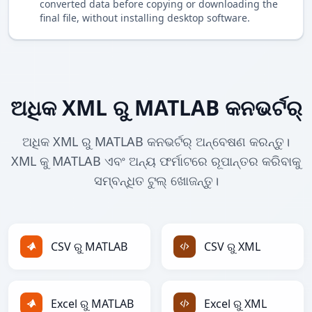
converted data before copying or downloading the
final file, without installing desktop software.
ଅଧିକ XML ରୁ MATLAB କନଭର୍ଟର୍
ଅଧିକ XML ରୁ MATLAB କନଭର୍ଟର୍ ଅନ୍ବେଷଣ କରନ୍ତୁ।
XML କୁ MATLAB ଏବଂ ଅନ୍ୟ ଫର୍ମାଟରେ ରୂପାନ୍ତର କରିବାକୁ
ସମ୍ବନ୍ଧିତ ଟୁଲ୍ ଖୋଜନ୍ତୁ।
CSV ରୁ MATLAB
CSV ରୁ XML
Excel ରୁ MATLAB
Excel ରୁ XML