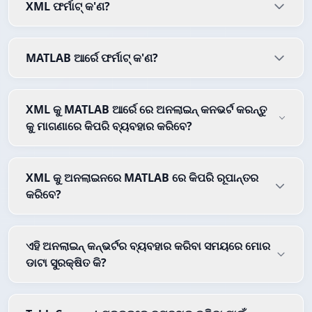
XML ଫର୍ମାଟ୍ କ'ଣ?
MATLAB ଆର୍ରେ ଫର୍ମାଟ୍ କ'ଣ?
XML କୁ MATLAB ଆର୍ରେ ରେ ଅନଲାଇନ୍ କନଭର୍ଟ କରନ୍ତୁ
କୁ ମାଗଣାରେ କିପରି ବ୍ୟବହାର କରିବେ?
XML କୁ ଅନଲାଇନରେ MATLAB ରେ କିପରି ରୂପାନ୍ତର
କରିବେ?
ଏହି ଅନଲାଇନ୍ କନ୍ଭର୍ଟର ବ୍ୟବହାର କରିବା ସମୟରେ ମୋର
ଡାଟା ସୁରକ୍ଷିତ କି?