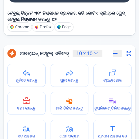
ଟେବୁଲ୍ ଚିହ୍ନଟ ଏବଂ ନିଷ୍କାସନ ବ୍ୟବହାର କରି ଗୋଟିଏ କ୍ଲିକ୍‌ରେ ୱେବ୍
ଟେବୁଲ୍ ନିଷ୍କାସନ କରନ୍ତୁ 👉
Chrome
Firefox
Edge
ଅନଲାଇନ୍ ଟେବୁଲ୍ ଏଡିଟର୍
10
x
10
ପୂର୍ବବତ୍ କରନ୍ତୁ
ପୁନଃ କରନ୍ତୁ
ଟ୍ରାନ୍ସପୋଜ୍
ସଫା କରନ୍ତୁ
ଖାଲି ଡିଲିଟ୍ କରନ୍ତୁ
ଡୁପ୍ଲିକେଟ୍ ଡିଲିଟ୍ କରନ୍ତୁ
ବଡ଼ ଅକ୍ଷର
ଛୋଟ ଅକ୍ଷର
ପ୍ରଥମ ଅକ୍ଷର ବଡ଼