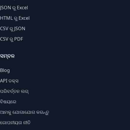
JSON ରୁ Excel
HTML ରୁ Excel
CSV ରୁ JSON
CSV ରୁ PDF
ସମ୍ବଳ
Blog
API ଡକ୍ସ
ପରିବର୍ତ୍ତନ ଲଗ୍
ବିଷୟରେ
ଆମକୁ ଯୋଗାଯୋଗ କରନ୍ତୁ
ଗୋପନୀୟତା ନୀତି