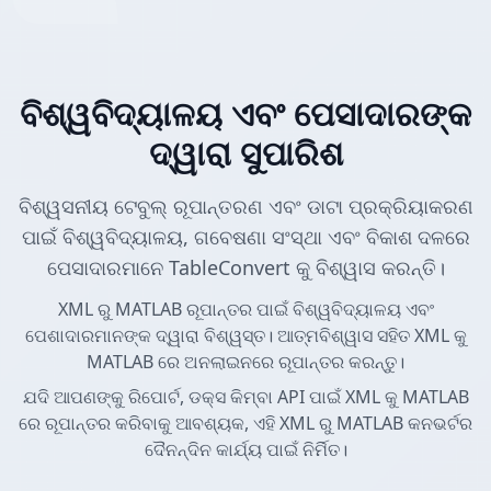
ବିଶ୍ୱବିଦ୍ୟାଳୟ ଏବଂ ପେସାଦାରଙ୍କ
ଦ୍ୱାରା ସୁପାରିଶ
ବିଶ୍ୱସନୀୟ ଟେବୁଲ୍ ରୂପାନ୍ତରଣ ଏବଂ ଡାଟା ପ୍ରକ୍ରିୟାକରଣ
ପାଇଁ ବିଶ୍ୱବିଦ୍ୟାଳୟ, ଗବେଷଣା ସଂସ୍ଥା ଏବଂ ବିକାଶ ଦଳରେ
ପେସାଦାରମାନେ TableConvert କୁ ବିଶ୍ୱାସ କରନ୍ତି।
XML ରୁ MATLAB ରୂପାନ୍ତର ପାଇଁ ବିଶ୍ୱବିଦ୍ୟାଳୟ ଏବଂ
ପେଶାଦାରମାନଙ୍କ ଦ୍ୱାରା ବିଶ୍ୱସ୍ତ। ଆତ୍ମବିଶ୍ୱାସ ସହିତ XML କୁ
MATLAB ରେ ଅନଲାଇନରେ ରୂପାନ୍ତର କରନ୍ତୁ।
ଯଦି ଆପଣଙ୍କୁ ରିପୋର୍ଟ, ଡକ୍ସ କିମ୍ବା API ପାଇଁ XML କୁ MATLAB
ରେ ରୂପାନ୍ତର କରିବାକୁ ଆବଶ୍ୟକ, ଏହି XML ରୁ MATLAB କନଭର୍ଟର
ଦୈନନ୍ଦିନ କାର୍ଯ୍ୟ ପାଇଁ ନିର୍ମିତ।