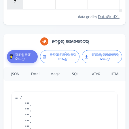
7

DataGridXL
data grid by
ଟେବୁଲ୍ ଜେନେରେଟର୍
ଆମକୁ କଫି
କ୍ଲିପବୋର୍ଡରେ କପି
ଫାଇଲ୍ ଡାଉନଲୋଡ୍
କିଣନ୍ତୁ
କରନ୍ତୁ
କରନ୍ତୁ
JSON
Excel
Magic
SQL
LaTeX
HTML