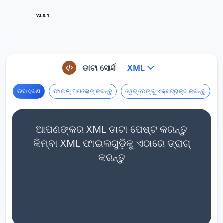
v3.0.1
ଡାଟା ସୋର୍ସ
XML
ଉଦାହରଣ
ଫାଇଲ୍ ଅପଲୋଡ୍ କରନ୍ତୁ
ୱେବ୍ ପେଜ୍ ରୁ ଏକ୍ସଟ୍ରାକ୍ଟ କରନ୍ତୁ
ଆପଣଙ୍କର XML ଡାଟା ପେଷ୍ଟ କରନ୍ତୁ
କିମ୍ବା XML ଫାଇଲଗୁଡ଼ିକୁ ଏଠାରେ ଡ୍ରାଗ୍
କରନ୍ତୁ