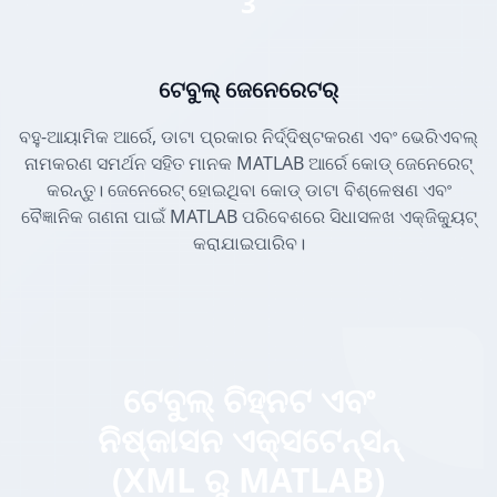
3
ଟେବୁଲ୍ ଜେନେରେଟର୍
ବହୁ-ଆୟାମିକ ଆର୍ରେ, ଡାଟା ପ୍ରକାର ନିର୍ଦ୍ଦିଷ୍ଟକରଣ ଏବଂ ଭେରିଏବଲ୍
ନାମକରଣ ସମର୍ଥନ ସହିତ ମାନକ MATLAB ଆର୍ରେ କୋଡ୍ ଜେନେରେଟ୍
କରନ୍ତୁ। ଜେନେରେଟ୍ ହୋଇଥିବା କୋଡ୍ ଡାଟା ବିଶ୍ଳେଷଣ ଏବଂ
ବୈଜ୍ଞାନିକ ଗଣନା ପାଇଁ MATLAB ପରିବେଶରେ ସିଧାସଳଖ ଏକ୍ଜିକ୍ୟୁଟ୍
କରାଯାଇପାରିବ।
ଟେବୁଲ୍ ଚିହ୍ନଟ ଏବଂ
ନିଷ୍କାସନ ଏକ୍ସଟେନ୍ସନ୍
(XML ରୁ MATLAB)