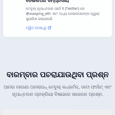
ଡେଭଲପର ସମ୍ପ୍ରଦାୟ
ଟେବୁଲ୍ ରୂପାନ୍ତରଣ ପାଇଁ X (Twitter) ରେ
@xiaoying_eth ଏବଂ ଅନ୍ୟ ଡେଭଲପରଙ୍କ ଦ୍ୱାରା
ସୁପାରିଶ କରାଯାଇଛି
ଟ୍ୱିଟ୍ ଦେଖନ୍ତୁ
ବାରମ୍ବାର ପଚରାଯାଉଥିବା ପ୍ରଶ୍ନ
ଆମର ମାଗଣା ଅନଲାଇନ୍ ଟେବୁଲ୍ କନ୍ଭର୍ଟର, ଡାଟା ଫର୍ମାଟ୍ ଏବଂ
ରୂପାନ୍ତରଣ ପ୍ରକ୍ରିୟା ବିଷୟରେ ସାଧାରଣ ପ୍ରଶ୍ନ.