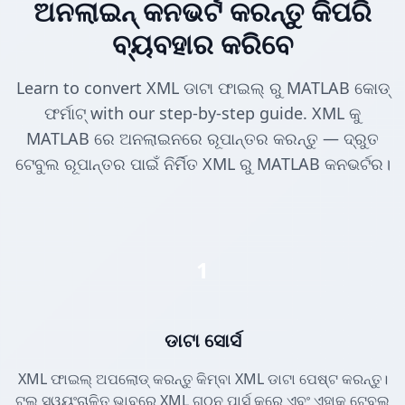
ଅନଲାଇନ୍ କନଭର୍ଟ କରନ୍ତୁ କିପରି
ବ୍ୟବହାର କରିବେ
Learn to convert XML ଡାଟା ଫାଇଲ୍ ରୁ MATLAB କୋଡ୍
ଫର୍ମାଟ୍ with our step-by-step guide. XML କୁ
MATLAB ରେ ଅନଲାଇନରେ ରୂପାନ୍ତର କରନ୍ତୁ — ଦ୍ରୁତ
ଟେବୁଲ ରୂପାନ୍ତର ପାଇଁ ନିର୍ମିତ XML ରୁ MATLAB କନଭର୍ଟର।
1
ଡାଟା ସୋର୍ସ
XML ଫାଇଲ୍ ଅପଲୋଡ୍ କରନ୍ତୁ କିମ୍ବା XML ଡାଟା ପେଷ୍ଟ କରନ୍ତୁ।
ଟୁଲ୍ ସ୍ୱୟଂଚାଳିତ ଭାବରେ XML ଗଠନ ପାର୍ସ କରେ ଏବଂ ଏହାକୁ ଟେବୁଲ୍