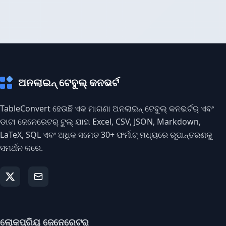
ଅନଲାଇନ୍ ଟେବୁଲ୍ କନଭର୍ଟ
TableConvert ହେଉଛି ଏକ ମାଗଣା ଅନଲାଇନ୍ ଟେବୁଲ୍ କନଭର୍ଟର୍ ଏବଂ
ଡାଟା ଜେନେରେଟର୍ ଟୁଲ୍ ଯାହା Excel, CSV, JSON, Markdown,
LaTeX, SQL ଏବଂ ଅଧିକ ସମେତ 30+ ଫର୍ମାଟ୍ ମଧ୍ୟରେ ରୂପାନ୍ତରଣକୁ
ସମର୍ଥନ କରେ.
ଲୋକପ୍ରିୟ ଜେନେରେଟର୍