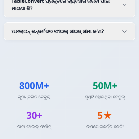
TableConvert ପ୍ରକୃତରେ ବ୍ୟବହାର କରିବା ପାଇଁ
ମାଗଣା କି?
ଅନଲାଇନ୍ କନ୍ଭର୍ଟରର ଫାଇଲ୍ ସାଇଜ୍ ସୀମା କ'ଣ?
800M+
50M+
ରୂପାନ୍ତରିତ ଟେବୁଲ୍
ସୃଷ୍ଟି ହୋଇଥିବା ଟେବୁଲ୍
30+
5★
ଡାଟା ଫାଇଲ୍ ଫର୍ମାଟ୍
ଉପଯୋଗକର୍ତ୍ତା ରେଟିଂ