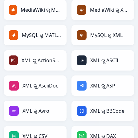
MediaWiki ରୁ MATLAB
MediaWiki ରୁ XML
MySQL ରୁ MATLAB
MySQL ରୁ XML
XML ରୁ ActionScript
XML ରୁ ASCII
XML ରୁ AsciiDoc
XML ରୁ ASP
XML ରୁ Avro
XML ରୁ BBCode
XML ରୁ CSV
XML ରୁ DAX