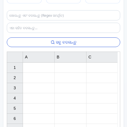
ସବୁ ବଦଳାନ୍ତୁ
A
B
C
1

2

3

4

5

6
