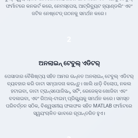
ଫର୍ମାଟରେ କନଭର୍ଟ କରେ, ନେମସ୍ପେସ, ଆଟ୍ରିବ୍ୟୁଟ ହ୍ୟାଣ୍ଡଲିଂ ଏବଂ
ଜଟିଳ ନେଷ୍ଟେଡ୍ ଗଠନକୁ ସମର୍ଥନ କରେ।
2
ଅନଲାଇନ୍ ଟେବୁଲ୍ ଏଡିଟର୍
ପେସାଦାର ବୈଶିଷ୍ଟ୍ୟ ସହିତ ଆମର ଉନ୍ନତ ଅନଲାଇନ୍ ଟେବୁଲ୍ ଏଡିଟର୍
ବ୍ୟବହାର କରି ଡାଟା ସମ୍ପାଦନା କରନ୍ତୁ। ଖାଲି ଧାଡ଼ି ବିଲୋପ, ନକଲ
ହଟାଇବା, ଡାଟା ଟ୍ରାନ୍ସପୋଜିସନ୍, ସର୍ଟିଂ, ରେଜେକ୍ସ ଖୋଜିବା ଏବଂ
ବଦଳାଇବା, ଏବଂ ରିଅଲ୍-ଟାଇମ୍ ପ୍ରିଭ୍ୟୁକୁ ସମର୍ଥନ କରେ। ସମସ୍ତ
ପରିବର୍ତ୍ତନ ସଠିକ, ବିଶ୍ୱସନୀୟ ଫଳାଫଳ ସହିତ MATLAB ଫର୍ମାଟରେ
ସ୍ୱୟଂଚାଳିତ ଭାବରେ ରୂପାନ୍ତରିତ ହୁଏ।