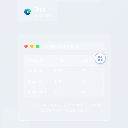
Edge
Add-ons
tableconvert.com
Product
Price
Stock
Laptop
$999
15
Mouse
$29
50
Keyboard
$79
25
✨ ନିଷ୍କାସନ ଆଇକନ୍ ଦେଖିବା ପାଇଁ ଯେକୌଣସି
ଟେବୁଲ୍ ଉପରେ ହୋଭର୍ କରନ୍ତୁ