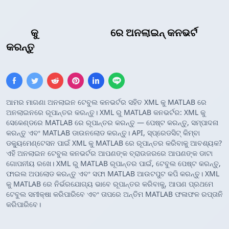
XML
କୁ
MATLAB ଆର୍ରେ
ରେ ଅନଲାଇନ୍ କନଭର୍ଟ
କରନ୍ତୁ
ଆମର ମାଗଣା ଅନଲାଇନ ଟେବୁଲ କନଭର୍ଟର ସହିତ XML କୁ MATLAB ରେ
ଅନଲାଇନରେ ରୂପାନ୍ତର କରନ୍ତୁ। XML ରୁ MATLAB କନଭର୍ଟର: XML କୁ
ସେକେଣ୍ଡରେ MATLAB ରେ ରୂପାନ୍ତର କରନ୍ତୁ — ପେଷ୍ଟ କରନ୍ତୁ, ସମ୍ପାଦନା
କରନ୍ତୁ ଏବଂ MATLAB ଡାଉନଲୋଡ କରନ୍ତୁ। API, ସ୍ପ୍ରେଡସିଟ୍ କିମ୍ବା
ଡକ୍ୟୁମେଣ୍ଟେସନ ପାଇଁ XML କୁ MATLAB ରେ ରୂପାନ୍ତର କରିବାକୁ ଆବଶ୍ୟକ?
ଏହି ଅନଲାଇନ ଟେବୁଲ କନଭର୍ଟର ଆପଣଙ୍କ ବ୍ରାଉଜରରେ ଆପଣଙ୍କ ଡାଟା
ଗୋପନୀୟ ରଖେ। XML ରୁ MATLAB ରୂପାନ୍ତର ପାଇଁ, ଟେବୁଲ ପେଷ୍ଟ କରନ୍ତୁ,
ଫାଇଲ ଅପଲୋଡ କରନ୍ତୁ ଏବଂ ସଫା MATLAB ଆଉଟପୁଟ କପି କରନ୍ତୁ। XML
କୁ MATLAB ରେ ନିର୍ଭରଯୋଗ୍ୟ ଭାବେ ରୂପାନ୍ତର କରିବାକୁ, ଆପଣ ପ୍ରଥମେ
ଟେବୁଲ ସମୀକ୍ଷା କରିପାରିବେ ଏବଂ ତାପରେ ଅନ୍ତିମ MATLAB ଫଳାଫଳ ରପ୍ତାନି
କରିପାରିବେ।