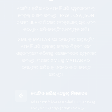
ଗୋଟିଏ କ୍ଲିକ୍ ରେ ଯେକୌଣସି ୱେବସାଇଟ୍ ରୁ
ଟେବୁଲ୍ ବାହାର କରନ୍ତୁ। Excel, CSV, JSON
ସମେତ 30+ ଫର୍ମାଟରେ ତତକ୍ଷଣାତ୍ ରୂପାନ୍ତର
କରନ୍ତୁ - କପି-ପେଷ୍ଟିଂ ଆବଶ୍ୟକ ନାହିଁ।
XML କୁ MATLAB ରେ ରୂପାନ୍ତର କରୁଛନ୍ତି?
ଯେକୌଣସି ପୃଷ୍ଠାରୁ ଟେବୁଲ ଚିହ୍ନଟ ଏବଂ
ଏକ୍ସଟ୍ରାକ୍ଟ କରିବାକୁ ଏକ୍ସଟେନସନ ବ୍ୟବହାର
କରନ୍ତୁ, ତାପରେ XML କୁ MATLAB ରେ
ରୂପାନ୍ତର କରିବାକୁ ଏଠାରେ ଡାଟା ପେଷ୍ଟ
କରନ୍ତୁ।
ଗୋଟିଏ-କ୍ଲିକ୍ ଟେବୁଲ୍ ନିଷ୍କାସନ
କପି-ପେଷ୍ଟିଂ ବିନା ଯେକୌଣସି ୱେବପେଜ୍ ରୁ
ତତକ୍ଷଣାତ୍ ଟେବୁଲ୍ ବାହାର କରନ୍ତୁ -