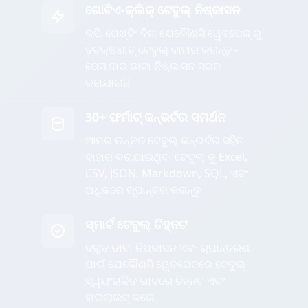
ଗୋଟିଏ-କ୍ଲିକ୍ ଟେବୁଲ୍ ନିଷ୍କାସନ
କପି-ପେଷ୍ଟିଂ ବିନା ଯେକୌଣସି ୱେବପେଜ୍ ରୁ
ତତକ୍ଷଣାତ୍ ଟେବୁଲ୍ ବାହାର କରନ୍ତୁ -
ପେସାଦାର ଡାଟା ନିଷ୍କାସନ ସରଳ
କରାଯାଇଛି
30+ ଫର୍ମାଟ୍ କନ୍ଭର୍ଟର ସମର୍ଥନ
ଆମର ଉନ୍ନତ ଟେବୁଲ୍ କନ୍ଭର୍ଟର ସହିତ
ବାହାର କରାଯାଇଥିବା ଟେବୁଲ୍ କୁ Excel,
CSV, JSON, Markdown, SQL, ଏବଂ
ଅଧିକରେ ରୂପାନ୍ତର କରନ୍ତୁ
ସ୍ମାର୍ଟ ଟେବୁଲ୍ ଚିହ୍ନଟ
ଦ୍ରୁତ ଡାଟା ନିଷ୍କାସନ ଏବଂ ରୂପାନ୍ତରଣ
ପାଇଁ ଯେକୌଣସି ୱେବପେଜରେ ଟେବୁଲ୍
ସ୍ୱୟଂଚାଳିତ ଭାବରେ ଚିହ୍ନଟ ଏବଂ
ହାଇଲାଇଟ୍ କରେ