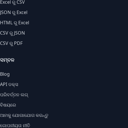
Excel ରୁ CSV
JSON ରୁ Excel
HTML ରୁ Excel
CSV ରୁ JSON
CSV ରୁ PDF
ସମ୍ବଳ
Blog
API ଡକ୍ସ
ପରିବର୍ତ୍ତନ ଲଗ୍
ବିଷୟରେ
ଆମକୁ ଯୋଗାଯୋଗ କରନ୍ତୁ
ଗୋପନୀୟତା ନୀତି