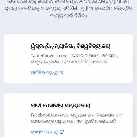
ଯଦି ଆପଣଙ୍କୁ ରିପୋର୍ଟ, ଡକ୍ସ କିମ୍ବା API ପାଇଁ XML କୁ Jira ରେ
ରୂପାନ୍ତର କରିବାକୁ ଆବଶ୍ୟକ, ଏହି XML ରୁ Jira କନଭର୍ଟର ଦୈନନ୍ଦିନ
କାର୍ଯ୍ୟ ପାଇଁ ନିର୍ମିତ।
ୱିସ୍କନ୍ସିନ୍-ମ୍ୟାଡିସନ୍ ବିଶ୍ୱବିଦ୍ୟାଳୟ
TableConvert.com - ପେସାଦାର ମାଗଣା ଅନଲାଇନ୍
ଟେବୁଲ୍ କନ୍ଭର୍ଟର ଏବଂ ଡାଟା ଫର୍ମାଟ୍ ଉପକରଣ
ଆର୍ଟିକିଲ୍ ପଢ଼ନ୍ତୁ
ଡାଟା ପେସାଦାର ସମ୍ପ୍ରଦାୟ
Facebook ଡେଭଲପର ଗ୍ରୁପରେ ଡାଟା ବିଶ୍ଳେଷକ ଏବଂ
ପେସାଦାରଙ୍କ ଦ୍ୱାରା ସାଝା ଏବଂ ସୁପାରିଶ କରାଯାଇଛି
ପୋଷ୍ଟ ଦେଖନ୍ତୁ