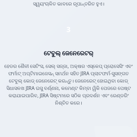
ସ୍ୱୟଂଚାଳିତ ଭାବରେ ରୂପାନ୍ତରିତ ହୁଏ।
3
ଟେବୁଲ୍ ଜେନେରେଟର୍
ହେଡର ଶୈଳୀ ସେଟିଂସ, ସେଲ୍ ସଜ୍ଜା, ଅକ୍ଷର ଏସ୍କେପ୍ ପ୍ରୋସେସିଂ ଏବଂ
ଫର୍ମାଟ୍ ଅପ୍ଟିମାଇଜେସନ୍ ସମର୍ଥନ ସହିତ JIRA ପ୍ଲାଟଫର୍ମ-ସୁସଙ୍ଗତ
ଟେବୁଲ୍ କୋଡ୍ ଜେନେରେଟ୍ କରନ୍ତୁ। ଜେନେରେଟ୍ ହୋଇଥିବା କୋଡ୍
ସିଧାସଳଖ JIRA ଇସୁ ବର୍ଣ୍ଣନା, କମେଣ୍ଟ କିମ୍ବା ୱିକି ପେଜରେ ପେଷ୍ଟ
କରାଯାଇପାରିବ, JIRA ସିଷ୍ଟମରେ ସଠିକ ପ୍ରଦର୍ଶନ ଏବଂ ରେଣ୍ଡରିଂ
ନିଶ୍ଚିତ କରେ।