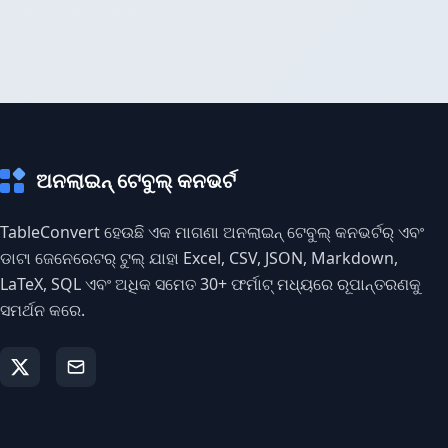
ଅନଲାଇନ୍ ଟେବୁଲ୍ କନଭର୍ଟ
TableConvert ହେଉଛି ଏକ ମାଗଣା ଅନଲାଇନ୍ ଟେବୁଲ୍ କନଭର୍ଟର୍ ଏବଂ
ଡାଟା ଜେନେରେଟର୍ ଟୁଲ୍ ଯାହା Excel, CSV, JSON, Markdown,
LaTeX, SQL ଏବଂ ଅଧିକ ସମେତ 30+ ଫର୍ମାଟ୍ ମଧ୍ୟରେ ରୂପାନ୍ତରଣକୁ
ସମର୍ଥନ କରେ.