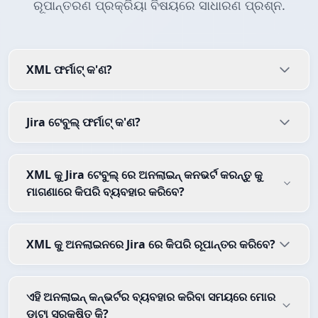
ରୂପାନ୍ତରଣ ପ୍ରକ୍ରିୟା ବିଷୟରେ ସାଧାରଣ ପ୍ରଶ୍ନ.
XML ଫର୍ମାଟ୍ କ'ଣ?
Jira ଟେବୁଲ୍ ଫର୍ମାଟ୍ କ'ଣ?
XML କୁ Jira ଟେବୁଲ୍ ରେ ଅନଲାଇନ୍ କନଭର୍ଟ କରନ୍ତୁ କୁ
ମାଗଣାରେ କିପରି ବ୍ୟବହାର କରିବେ?
XML କୁ ଅନଲାଇନରେ Jira ରେ କିପରି ରୂପାନ୍ତର କରିବେ?
ଏହି ଅନଲାଇନ୍ କନ୍ଭର୍ଟର ବ୍ୟବହାର କରିବା ସମୟରେ ମୋର
ଡାଟା ସୁରକ୍ଷିତ କି?