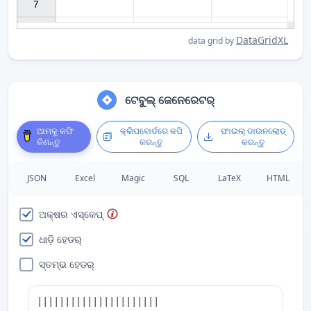
7

DataGridXL
data grid by
ଟେବୁଲ୍ ଜେନେରେଟର୍
ଆମକୁ କଫି
କ୍ଲିପବୋର୍ଡରେ କପି
ଫାଇଲ୍ ଡାଉନଲୋଡ୍
କିଣନ୍ତୁ
କରନ୍ତୁ
କରନ୍ତୁ
JSON
Excel
Magic
SQL
LaTeX
HTML
ଅକ୍ଷର ଏସ୍କେପ୍
ଧାଡ଼ି ହେଡର୍
ସ୍ତମ୍ଭ ହେଡର୍