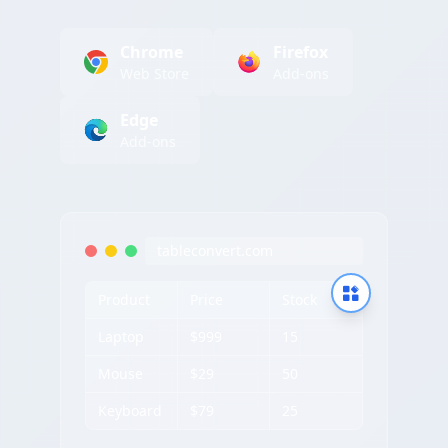
Chrome
Firefox
Web Store
Add-ons
Edge
Add-ons
tableconvert.com
Product
Price
Stock
Laptop
$999
15
Mouse
$29
50
Keyboard
$79
25