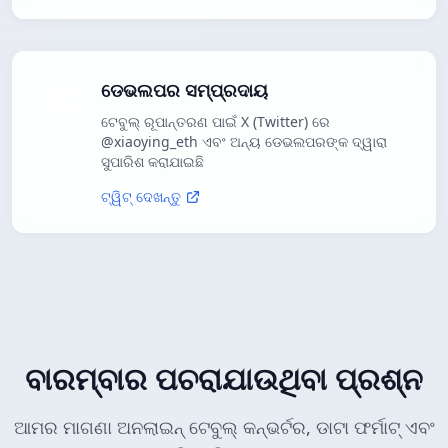
ଡେଭଲପର ସମ୍ପ୍ରଦାୟ
ଟେବୁଲ୍ ରୂପାନ୍ତରଣ ପାଇଁ X (Twitter) ରେ
@xiaoying_eth ଏବଂ ଅନ୍ୟ ଡେଭଲପରଙ୍କ ଦ୍ୱାରା
ସୁପାରିଶ କରାଯାଇଛି
ଟ୍ୱିଟ୍ ଦେଖନ୍ତୁ
ବାରମ୍ବାର ପଚରାଯାଉଥିବା ପ୍ରଶ୍ନ
ଆମର ମାଗଣା ଅନଲାଇନ୍ ଟେବୁଲ୍ କନ୍ଭର୍ଟର, ଡାଟା ଫର୍ମାଟ୍ ଏବଂ