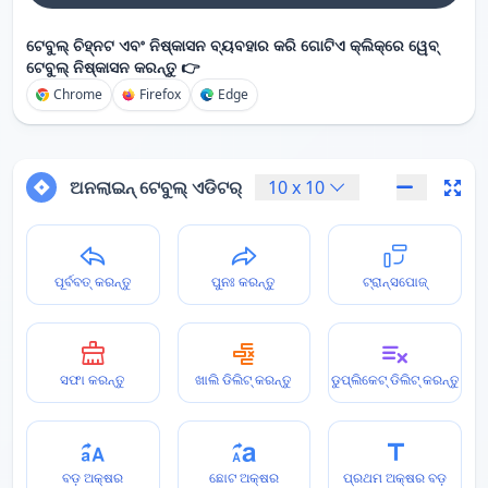
ଟେବୁଲ୍ ଚିହ୍ନଟ ଏବଂ ନିଷ୍କାସନ ବ୍ୟବହାର କରି ଗୋଟିଏ କ୍ଲିକ୍‌ରେ ୱେବ୍
ଟେବୁଲ୍ ନିଷ୍କାସନ କରନ୍ତୁ 👉
Chrome
Firefox
Edge
ଅନଲାଇନ୍ ଟେବୁଲ୍ ଏଡିଟର୍
10
x
10
ପୂର୍ବବତ୍ କରନ୍ତୁ
ପୁନଃ କରନ୍ତୁ
ଟ୍ରାନ୍ସପୋଜ୍
ସଫା କରନ୍ତୁ
ଖାଲି ଡିଲିଟ୍ କରନ୍ତୁ
ଡୁପ୍ଲିକେଟ୍ ଡିଲିଟ୍ କରନ୍ତୁ
ବଡ଼ ଅକ୍ଷର
ଛୋଟ ଅକ୍ଷର
ପ୍ରଥମ ଅକ୍ଷର ବଡ଼