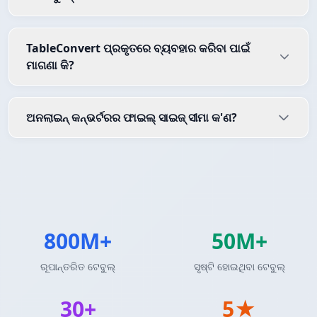
TableConvert ପ୍ରକୃତରେ ବ୍ୟବହାର କରିବା ପାଇଁ
ମାଗଣା କି?
ଅନଲାଇନ୍ କନ୍ଭର୍ଟରର ଫାଇଲ୍ ସାଇଜ୍ ସୀମା କ'ଣ?
800M+
50M+
ରୂପାନ୍ତରିତ ଟେବୁଲ୍
ସୃଷ୍ଟି ହୋଇଥିବା ଟେବୁଲ୍
30+
5★