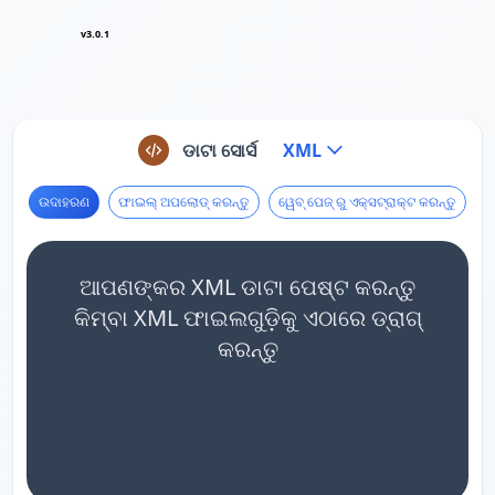
v3.0.1
ଡାଟା ସୋର୍ସ
XML
ଉଦାହରଣ
ଫାଇଲ୍ ଅପଲୋଡ୍ କରନ୍ତୁ
ୱେବ୍ ପେଜ୍ ରୁ ଏକ୍ସଟ୍ରାକ୍ଟ କରନ୍ତୁ
ଆପଣଙ୍କର XML ଡାଟା ପେଷ୍ଟ କରନ୍ତୁ
କିମ୍ବା XML ଫାଇଲଗୁଡ଼ିକୁ ଏଠାରେ ଡ୍ରାଗ୍
କରନ୍ତୁ