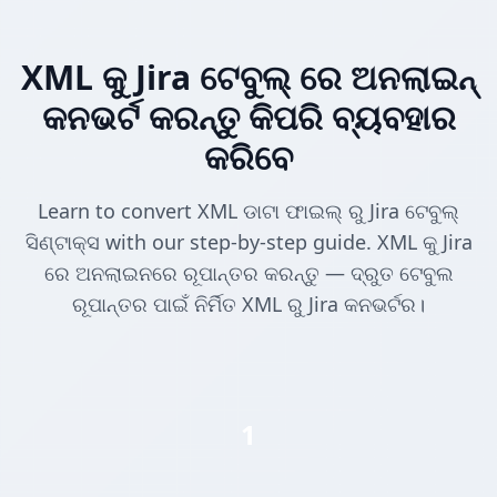
XML କୁ Jira ଟେବୁଲ୍ ରେ ଅନଲାଇନ୍
କନଭର୍ଟ କରନ୍ତୁ କିପରି ବ୍ୟବହାର
କରିବେ
Learn to convert XML ଡାଟା ଫାଇଲ୍ ରୁ Jira ଟେବୁଲ୍
ସିଣ୍ଟାକ୍ସ with our step-by-step guide. XML କୁ Jira
ରେ ଅନଲାଇନରେ ରୂପାନ୍ତର କରନ୍ତୁ — ଦ୍ରୁତ ଟେବୁଲ
ରୂପାନ୍ତର ପାଇଁ ନିର୍ମିତ XML ରୁ Jira କନଭର୍ଟର।
1