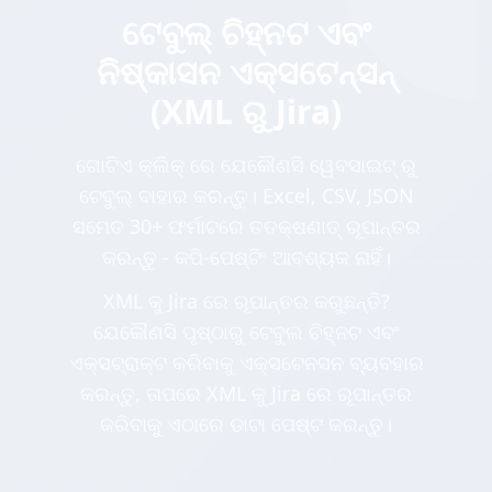
ଟେବୁଲ୍ ଚିହ୍ନଟ ଏବଂ
ନିଷ୍କାସନ ଏକ୍ସଟେନ୍ସନ୍
(XML ରୁ Jira)
ଗୋଟିଏ କ୍ଲିକ୍ ରେ ଯେକୌଣସି ୱେବସାଇଟ୍ ରୁ
ଟେବୁଲ୍ ବାହାର କରନ୍ତୁ। Excel, CSV, JSON
ସମେତ 30+ ଫର୍ମାଟରେ ତତକ୍ଷଣାତ୍ ରୂପାନ୍ତର
କରନ୍ତୁ - କପି-ପେଷ୍ଟିଂ ଆବଶ୍ୟକ ନାହିଁ।
XML କୁ Jira ରେ ରୂପାନ୍ତର କରୁଛନ୍ତି?
ଯେକୌଣସି ପୃଷ୍ଠାରୁ ଟେବୁଲ ଚିହ୍ନଟ ଏବଂ
ଏକ୍ସଟ୍ରାକ୍ଟ କରିବାକୁ ଏକ୍ସଟେନସନ ବ୍ୟବହାର
କରନ୍ତୁ, ତାପରେ XML କୁ Jira ରେ ରୂପାନ୍ତର
କରିବାକୁ ଏଠାରେ ଡାଟା ପେଷ୍ଟ କରନ୍ତୁ।