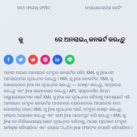
ଡାଟା ଫାଇଲ୍ ଫର୍ମାଟ୍
ଉପଯୋଗକର୍ତ୍ତା ରେଟିଂ
XML
କୁ
Jira ଟେବୁଲ୍
ରେ ଅନଲାଇନ୍ କନଭର୍ଟ କରନ୍ତୁ
ଆମର ମାଗଣା ଅନଲାଇନ ଟେବୁଲ କନଭର୍ଟର ସହିତ XML କୁ Jira ରେ
ଅନଲାଇନରେ ରୂପାନ୍ତର କରନ୍ତୁ। XML ରୁ Jira କନଭର୍ଟର: XML କୁ
ସେକେଣ୍ଡରେ Jira ରେ ରୂପାନ୍ତର କରନ୍ତୁ — ପେଷ୍ଟ କରନ୍ତୁ, ସମ୍ପାଦନା
କରନ୍ତୁ ଏବଂ Jira ଡାଉନଲୋଡ କରନ୍ତୁ। API, ସ୍ପ୍ରେଡସିଟ୍ କିମ୍ବା
ଡକ୍ୟୁମେଣ୍ଟେସନ ପାଇଁ XML କୁ Jira ରେ ରୂପାନ୍ତର କରିବାକୁ ଆବଶ୍ୟକ? ଏହି
ଅନଲାଇନ ଟେବୁଲ କନଭର୍ଟର ଆପଣଙ୍କ ବ୍ରାଉଜରରେ ଆପଣଙ୍କ ଡାଟା
ଗୋପନୀୟ ରଖେ। XML ରୁ Jira ରୂପାନ୍ତର ପାଇଁ, ଟେବୁଲ ପେଷ୍ଟ କରନ୍ତୁ,
ଫାଇଲ ଅପଲୋଡ କରନ୍ତୁ ଏବଂ ସଫା Jira ଆଉଟପୁଟ କପି କରନ୍ତୁ। XML କୁ
Jira ରେ ନିର୍ଭରଯୋଗ୍ୟ ଭାବେ ରୂପାନ୍ତର କରିବାକୁ, ଆପଣ ପ୍ରଥମେ ଟେବୁଲ
ସମୀକ୍ଷା କରିପାରିବେ ଏବଂ ତାପରେ ଅନ୍ତିମ Jira ଫଳାଫଳ ରପ୍ତାନି କରିପାରିବେ।