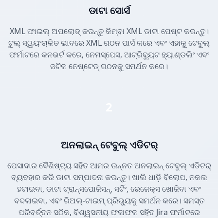
ଡାଟା ସୋର୍ସ
XML ଫାଇଲ୍ ଅପଲୋଡ୍ କରନ୍ତୁ କିମ୍ବା XML ଡାଟା ପେଷ୍ଟ କରନ୍ତୁ।
ଟୁଲ୍ ସ୍ୱୟଂଚାଳିତ ଭାବରେ XML ଗଠନ ପାର୍ସ କରେ ଏବଂ ଏହାକୁ ଟେବୁଲ୍
ଫର୍ମାଟରେ କନଭର୍ଟ କରେ, ନେମସ୍ପେସ, ଆଟ୍ରିବ୍ୟୁଟ ହ୍ୟାଣ୍ଡଲିଂ ଏବଂ
ଜଟିଳ ନେଷ୍ଟେଡ୍ ଗଠନକୁ ସମର୍ଥନ କରେ।
2
ଅନଲାଇନ୍ ଟେବୁଲ୍ ଏଡିଟର୍
ପେସାଦାର ବୈଶିଷ୍ଟ୍ୟ ସହିତ ଆମର ଉନ୍ନତ ଅନଲାଇନ୍ ଟେବୁଲ୍ ଏଡିଟର୍
ବ୍ୟବହାର କରି ଡାଟା ସମ୍ପାଦନା କରନ୍ତୁ। ଖାଲି ଧାଡ଼ି ବିଲୋପ, ନକଲ
ହଟାଇବା, ଡାଟା ଟ୍ରାନ୍ସପୋଜିସନ୍, ସର୍ଟିଂ, ରେଜେକ୍ସ ଖୋଜିବା ଏବଂ
ବଦଳାଇବା, ଏବଂ ରିଅଲ୍-ଟାଇମ୍ ପ୍ରିଭ୍ୟୁକୁ ସମର୍ଥନ କରେ। ସମସ୍ତ
ପରିବର୍ତ୍ତନ ସଠିକ, ବିଶ୍ୱସନୀୟ ଫଳାଫଳ ସହିତ Jira ଫର୍ମାଟରେ