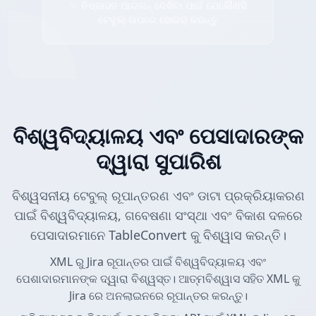
✨ ନିଷ୍କାସନ ଆଇକନ୍ ଦେଖିବା ପାଇଁ ଯେକୌଣସି
ଟେବୁଲ୍ ଉପରେ ହୋଭର୍ କରନ୍ତୁ
ବିଶ୍ୱବିଦ୍ୟାଳୟ ଏବଂ ପେସାଦାରଙ୍କ
ଦ୍ୱାରା ସୁପାରିଶ
ବିଶ୍ୱସନୀୟ ଟେବୁଲ୍ ରୂପାନ୍ତରଣ ଏବଂ ଡାଟା ପ୍ରକ୍ରିୟାକରଣ
ପାଇଁ ବିଶ୍ୱବିଦ୍ୟାଳୟ, ଗବେଷଣା ସଂସ୍ଥା ଏବଂ ବିକାଶ ଦଳରେ
ପେସାଦାରମାନେ TableConvert କୁ ବିଶ୍ୱାସ କରନ୍ତି।
XML ରୁ Jira ରୂପାନ୍ତର ପାଇଁ ବିଶ୍ୱବିଦ୍ୟାଳୟ ଏବଂ
ପେଶାଦାରମାନଙ୍କ ଦ୍ୱାରା ବିଶ୍ୱସ୍ତ। ଆତ୍ମବିଶ୍ୱାସ ସହିତ XML କୁ
Jira ରେ ଅନଲାଇନରେ ରୂପାନ୍ତର କରନ୍ତୁ।