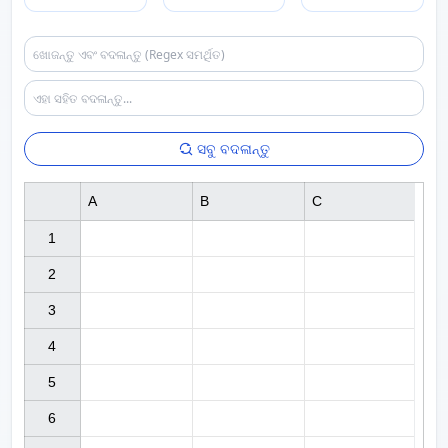
ସବୁ ବଦଳାନ୍ତୁ
A
B
C
1

2

3

4

5

6
