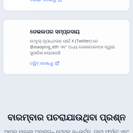
ଡେଭଲପର ସମ୍ପ୍ରଦାୟ
ଟେବୁଲ୍ ରୂପାନ୍ତରଣ ପାଇଁ X (Twitter) ରେ
@xiaoying_eth ଏବଂ ଅନ୍ୟ ଡେଭଲପରଙ୍କ ଦ୍ୱାରା
ସୁପାରିଶ କରାଯାଇଛି
ଟ୍ୱିଟ୍ ଦେଖନ୍ତୁ
ବାରମ୍ବାର ପଚରାଯାଉଥିବା ପ୍ରଶ୍ନ
ଆମର ମାଗଣା ଅନଲାଇନ୍ ଟେବୁଲ୍ କନ୍ଭର୍ଟର, ଡାଟା ଫର୍ମାଟ୍ ଏବଂ