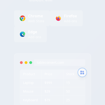
ହାଇଲାଇଟ୍ କରେ
Chrome
Firefox
Web Store
Add-ons
Edge
Add-ons
tableconvert.com
Product
Price
Stock
Laptop
$999
15
Mouse
$29
50
Keyboard
$79
25