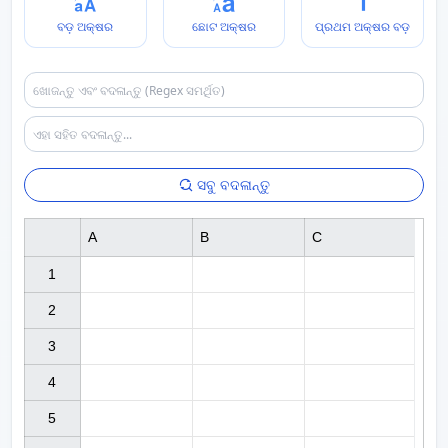
ବଡ଼ ଅକ୍ଷର
ଛୋଟ ଅକ୍ଷର
ପ୍ରଥମ ଅକ୍ଷର ବଡ଼
ସବୁ ବଦଳାନ୍ତୁ
A
B
C
1

2

3

4

5
