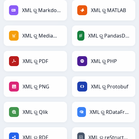
XML ରୁ Markdown
XML ରୁ MATLAB
XML ରୁ MediaWiki
XML ରୁ PandasDataFrame
XML ରୁ PDF
XML ରୁ PHP
XML ରୁ PNG
XML ରୁ Protobuf
XML ରୁ Qlik
XML ରୁ RDataFrame
XML ରୁ RDF
XML ରୁ reStructuredText