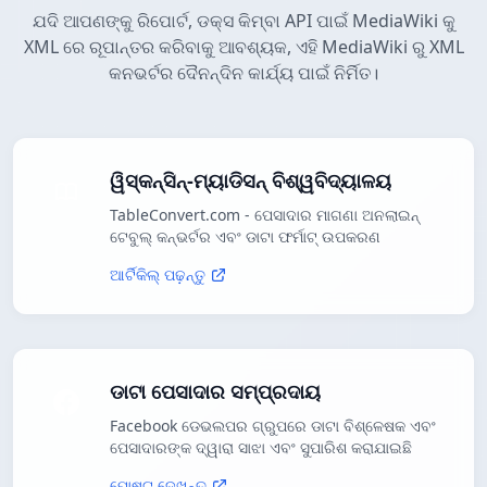
ଯଦି ଆପଣଙ୍କୁ ରିପୋର୍ଟ, ଡକ୍ସ କିମ୍ବା API ପାଇଁ MediaWiki କୁ
XML ରେ ରୂପାନ୍ତର କରିବାକୁ ଆବଶ୍ୟକ, ଏହି MediaWiki ରୁ XML
କନଭର୍ଟର ଦୈନନ୍ଦିନ କାର୍ଯ୍ୟ ପାଇଁ ନିର୍ମିତ।
ୱିସ୍କନ୍ସିନ୍-ମ୍ୟାଡିସନ୍ ବିଶ୍ୱବିଦ୍ୟାଳୟ
TableConvert.com - ପେସାଦାର ମାଗଣା ଅନଲାଇନ୍
ଟେବୁଲ୍ କନ୍ଭର୍ଟର ଏବଂ ଡାଟା ଫର୍ମାଟ୍ ଉପକରଣ
ଆର୍ଟିକିଲ୍ ପଢ଼ନ୍ତୁ
ଡାଟା ପେସାଦାର ସମ୍ପ୍ରଦାୟ
Facebook ଡେଭଲପର ଗ୍ରୁପରେ ଡାଟା ବିଶ୍ଳେଷକ ଏବଂ
ପେସାଦାରଙ୍କ ଦ୍ୱାରା ସାଝା ଏବଂ ସୁପାରିଶ କରାଯାଇଛି
ପୋଷ୍ଟ ଦେଖନ୍ତୁ