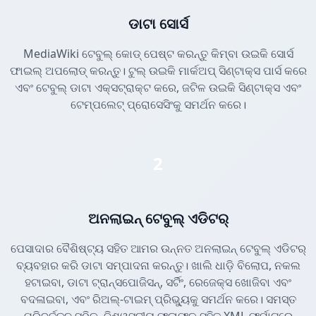
ଡାଟା ସୋର୍ସ
MediaWiki ଟେବୁଲ୍ କୋଡ୍ ପେଷ୍ଟ କରନ୍ତୁ କିମ୍ବା ଉଇକି ସୋର୍ସ
ଫାଇଲ୍ ଅପଲୋଡ୍ କରନ୍ତୁ। ଟୁଲ୍ ଉଇକି ମାର୍କଅପ୍ ସିଣ୍ଟାକ୍ସ ପାର୍ସ କରେ
ଏବଂ ଟେବୁଲ୍ ଡାଟା ଏକ୍ସଟ୍ରାକ୍ଟ କରେ, ଜଟିଳ ଉଇକି ସିଣ୍ଟାକ୍ସ ଏବଂ
ଟେମ୍ପଲେଟ୍ ପ୍ରୋସେସିଂକୁ ସମର୍ଥନ କରେ।
2
ଅନଲାଇନ୍ ଟେବୁଲ୍ ଏଡିଟର୍
ପେସାଦାର ବୈଶିଷ୍ଟ୍ୟ ସହିତ ଆମର ଉନ୍ନତ ଅନଲାଇନ୍ ଟେବୁଲ୍ ଏଡିଟର୍
ବ୍ୟବହାର କରି ଡାଟା ସମ୍ପାଦନା କରନ୍ତୁ। ଖାଲି ଧାଡ଼ି ବିଲୋପ, ନକଲ
ହଟାଇବା, ଡାଟା ଟ୍ରାନ୍ସପୋଜିସନ୍, ସର୍ଟିଂ, ରେଜେକ୍ସ ଖୋଜିବା ଏବଂ
ବଦଳାଇବା, ଏବଂ ରିଅଲ୍-ଟାଇମ୍ ପ୍ରିଭ୍ୟୁକୁ ସମର୍ଥନ କରେ। ସମସ୍ତ