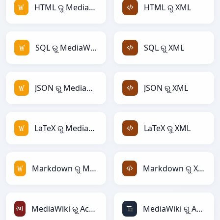
HTML ରୁ MediaWiki
HTML ରୁ XML
SQL ରୁ MediaWiki
SQL ରୁ XML
JSON ରୁ MediaWiki
JSON ରୁ XML
LaTeX ରୁ MediaWiki
LaTeX ରୁ XML
Markdown ରୁ MediaWiki
Markdown ରୁ XML
MediaWiki ରୁ ActionScript
MediaWiki ରୁ ASCII