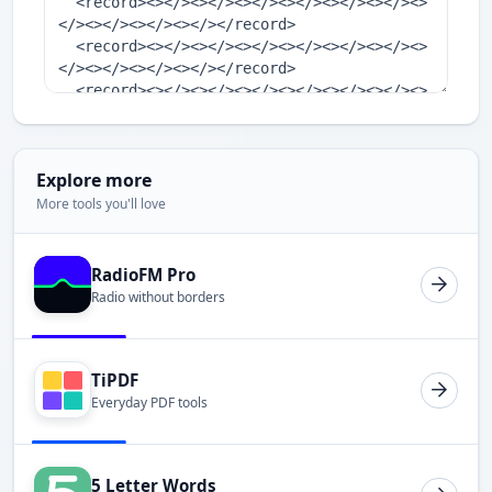
Explore more
More tools you'll love
RadioFM Pro
Radio without borders
TiPDF
Everyday PDF tools
5 Letter Words