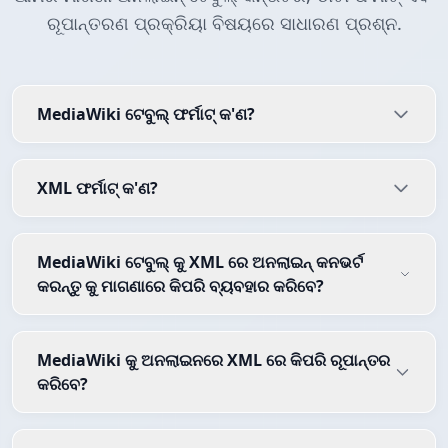
ରୂପାନ୍ତରଣ ପ୍ରକ୍ରିୟା ବିଷୟରେ ସାଧାରଣ ପ୍ରଶ୍ନ.
MediaWiki ଟେବୁଲ୍ ଫର୍ମାଟ୍ କ'ଣ?
XML ଫର୍ମାଟ୍ କ'ଣ?
MediaWiki ଟେବୁଲ୍ କୁ XML ରେ ଅନଲାଇନ୍ କନଭର୍ଟ
କରନ୍ତୁ କୁ ମାଗଣାରେ କିପରି ବ୍ୟବହାର କରିବେ?
MediaWiki କୁ ଅନଲାଇନରେ XML ରେ କିପରି ରୂପାନ୍ତର
କରିବେ?