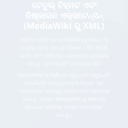
ଟେବୁଲ୍ ଚିହ୍ନଟ ଏବଂ
ନିଷ୍କାସନ ଏକ୍ସଟେନ୍ସନ୍
(MediaWiki ରୁ XML)
ଗୋଟିଏ କ୍ଲିକ୍ ରେ ଯେକୌଣସି ୱେବସାଇଟ୍ ରୁ
ଟେବୁଲ୍ ବାହାର କରନ୍ତୁ। Excel, CSV, JSON
ସମେତ 30+ ଫର୍ମାଟରେ ତତକ୍ଷଣାତ୍ ରୂପାନ୍ତର
କରନ୍ତୁ - କପି-ପେଷ୍ଟିଂ ଆବଶ୍ୟକ ନାହିଁ।
MediaWiki କୁ XML ରେ ରୂପାନ୍ତର କରୁଛନ୍ତି?
ଯେକୌଣସି ପୃଷ୍ଠାରୁ ଟେବୁଲ ଚିହ୍ନଟ ଏବଂ
ଏକ୍ସଟ୍ରାକ୍ଟ କରିବାକୁ ଏକ୍ସଟେନସନ ବ୍ୟବହାର
କରନ୍ତୁ, ତାପରେ MediaWiki କୁ XML ରେ
ରୂପାନ୍ତର କରିବାକୁ ଏଠାରେ ଡାଟା ପେଷ୍ଟ
କରନ୍ତୁ।