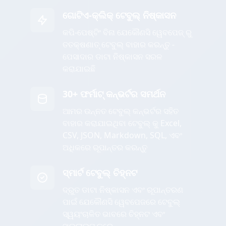
ଗୋଟିଏ-କ୍ଲିକ୍ ଟେବୁଲ୍ ନିଷ୍କାସନ
କପି-ପେଷ୍ଟିଂ ବିନା ଯେକୌଣସି ୱେବପେଜ୍ ରୁ
ତତକ୍ଷଣାତ୍ ଟେବୁଲ୍ ବାହାର କରନ୍ତୁ -
ପେସାଦାର ଡାଟା ନିଷ୍କାସନ ସରଳ
କରାଯାଇଛି
30+ ଫର୍ମାଟ୍ କନ୍ଭର୍ଟର ସମର୍ଥନ
ଆମର ଉନ୍ନତ ଟେବୁଲ୍ କନ୍ଭର୍ଟର ସହିତ
ବାହାର କରାଯାଇଥିବା ଟେବୁଲ୍ କୁ Excel,
CSV, JSON, Markdown, SQL, ଏବଂ
ଅଧିକରେ ରୂପାନ୍ତର କରନ୍ତୁ
ସ୍ମାର୍ଟ ଟେବୁଲ୍ ଚିହ୍ନଟ
ଦ୍ରୁତ ଡାଟା ନିଷ୍କାସନ ଏବଂ ରୂପାନ୍ତରଣ
ପାଇଁ ଯେକୌଣସି ୱେବପେଜରେ ଟେବୁଲ୍
ସ୍ୱୟଂଚାଳିତ ଭାବରେ ଚିହ୍ନଟ ଏବଂ