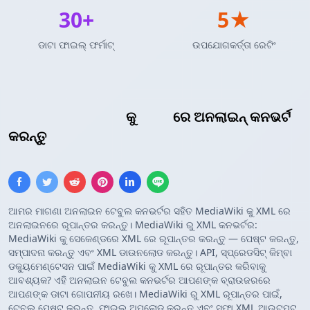
30+
5★
ଡାଟା ଫାଇଲ୍ ଫର୍ମାଟ୍
ଉପଯୋଗକର୍ତ୍ତା ରେଟିଂ
MediaWiki ଟେବୁଲ୍
କୁ
XML
ରେ ଅନଲାଇନ୍ କନଭର୍ଟ
କରନ୍ତୁ
ଆମର ମାଗଣା ଅନଲାଇନ ଟେବୁଲ କନଭର୍ଟର ସହିତ MediaWiki କୁ XML ରେ
ଅନଲାଇନରେ ରୂପାନ୍ତର କରନ୍ତୁ। MediaWiki ରୁ XML କନଭର୍ଟର:
MediaWiki କୁ ସେକେଣ୍ଡରେ XML ରେ ରୂପାନ୍ତର କରନ୍ତୁ — ପେଷ୍ଟ କରନ୍ତୁ,
ସମ୍ପାଦନା କରନ୍ତୁ ଏବଂ XML ଡାଉନଲୋଡ କରନ୍ତୁ। API, ସ୍ପ୍ରେଡସିଟ୍ କିମ୍ବା
ଡକ୍ୟୁମେଣ୍ଟେସନ ପାଇଁ MediaWiki କୁ XML ରେ ରୂପାନ୍ତର କରିବାକୁ
ଆବଶ୍ୟକ? ଏହି ଅନଲାଇନ ଟେବୁଲ କନଭର୍ଟର ଆପଣଙ୍କ ବ୍ରାଉଜରରେ
ଆପଣଙ୍କ ଡାଟା ଗୋପନୀୟ ରଖେ। MediaWiki ରୁ XML ରୂପାନ୍ତର ପାଇଁ,
ଟେବୁଲ ପେଷ୍ଟ କରନ୍ତୁ, ଫାଇଲ ଅପଲୋଡ କରନ୍ତୁ ଏବଂ ସଫା XML ଆଉଟପୁଟ