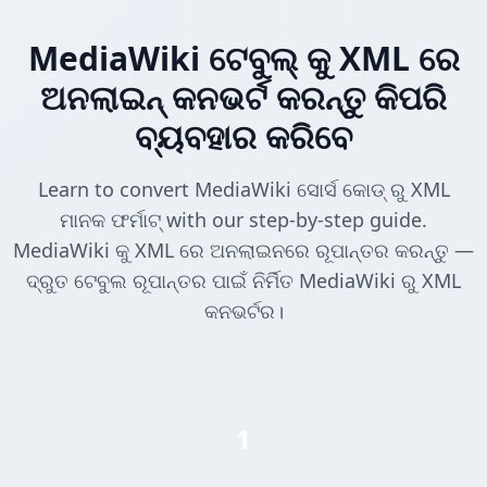
MediaWiki ଟେବୁଲ୍ କୁ XML ରେ
ଅନଲାଇନ୍ କନଭର୍ଟ କରନ୍ତୁ କିପରି
ବ୍ୟବହାର କରିବେ
Learn to convert MediaWiki ସୋର୍ସ କୋଡ୍ ରୁ XML
ମାନକ ଫର୍ମାଟ୍ with our step-by-step guide.
MediaWiki କୁ XML ରେ ଅନଲାଇନରେ ରୂପାନ୍ତର କରନ୍ତୁ —
ଦ୍ରୁତ ଟେବୁଲ ରୂପାନ୍ତର ପାଇଁ ନିର୍ମିତ MediaWiki ରୁ XML
କନଭର୍ଟର।
1