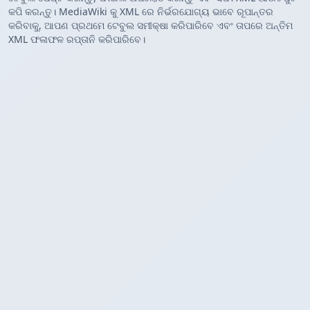
କପି କରନ୍ତୁ। MediaWiki କୁ XML ରେ ନିର୍ଭରଯୋଗ୍ୟ ଭାବେ ରୂପାନ୍ତର
କରିବାକୁ, ଆପଣ ପ୍ରଥମେ ଟେବୁଲ ସମୀକ୍ଷା କରିପାରିବେ ଏବଂ ତାପରେ ଅନ୍ତିମ
XML ଫଳାଫଳ ରପ୍ତାନି କରିପାରିବେ।