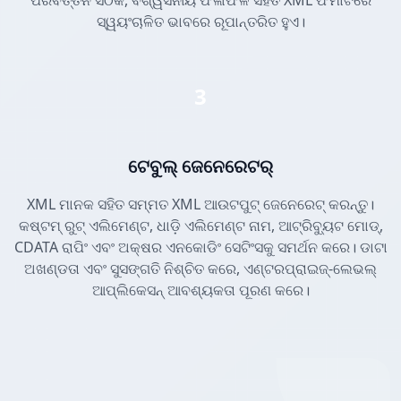
ପରିବର୍ତ୍ତନ ସଠିକ, ବିଶ୍ୱସନୀୟ ଫଳାଫଳ ସହିତ XML ଫର୍ମାଟରେ
ସ୍ୱୟଂଚାଳିତ ଭାବରେ ରୂପାନ୍ତରିତ ହୁଏ।
3
ଟେବୁଲ୍ ଜେନେରେଟର୍
XML ମାନକ ସହିତ ସମ୍ମତ XML ଆଉଟପୁଟ୍ ଜେନେରେଟ୍ କରନ୍ତୁ।
କଷ୍ଟମ୍ ରୁଟ୍ ଏଲିମେଣ୍ଟ, ଧାଡ଼ି ଏଲିମେଣ୍ଟ ନାମ, ଆଟ୍ରିବ୍ୟୁଟ ମୋଡ୍,
CDATA ରାପିଂ ଏବଂ ଅକ୍ଷର ଏନକୋଡିଂ ସେଟିଂସକୁ ସମର୍ଥନ କରେ। ଡାଟା
ଅଖଣ୍ଡତା ଏବଂ ସୁସଙ୍ଗତି ନିଶ୍ଚିତ କରେ, ଏଣ୍ଟରପ୍ରାଇଜ୍-ଲେଭଲ୍
ଆପ୍ଲିକେସନ୍ ଆବଶ୍ୟକତା ପୂରଣ କରେ।