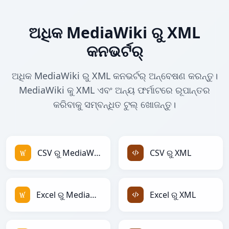
ଅଧିକ MediaWiki ରୁ XML
କନଭର୍ଟର୍
ଅଧିକ MediaWiki ରୁ XML କନଭର୍ଟର୍ ଅନ୍ବେଷଣ କରନ୍ତୁ।
MediaWiki କୁ XML ଏବଂ ଅନ୍ୟ ଫର୍ମାଟରେ ରୂପାନ୍ତର
କରିବାକୁ ସମ୍ବନ୍ଧିତ ଟୁଲ୍ ଖୋଜନ୍ତୁ।
CSV ରୁ MediaWiki
CSV ରୁ XML
Excel ରୁ MediaWiki
Excel ରୁ XML