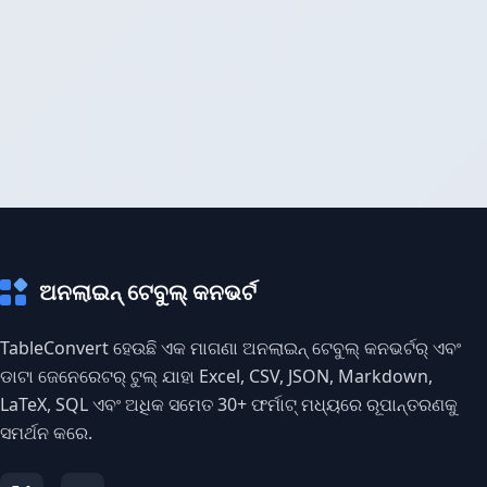
ଅନଲାଇନ୍ ଟେବୁଲ୍ କନଭର୍ଟ
TableConvert ହେଉଛି ଏକ ମାଗଣା ଅନଲାଇନ୍ ଟେବୁଲ୍ କନଭର୍ଟର୍ ଏବଂ
ଡାଟା ଜେନେରେଟର୍ ଟୁଲ୍ ଯାହା Excel, CSV, JSON, Markdown,
LaTeX, SQL ଏବଂ ଅଧିକ ସମେତ 30+ ଫର୍ମାଟ୍ ମଧ୍ୟରେ ରୂପାନ୍ତରଣକୁ
ସମର୍ଥନ କରେ.