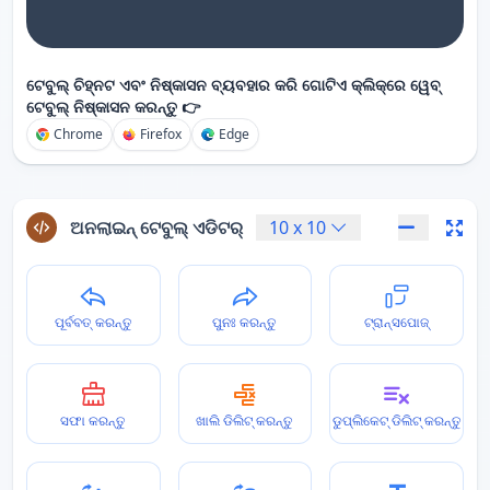
ଟେବୁଲ୍ ଚିହ୍ନଟ ଏବଂ ନିଷ୍କାସନ ବ୍ୟବହାର କରି ଗୋଟିଏ କ୍ଲିକ୍‌ରେ ୱେବ୍
ଟେବୁଲ୍ ନିଷ୍କାସନ କରନ୍ତୁ 👉
Chrome
Firefox
Edge
ଅନଲାଇନ୍ ଟେବୁଲ୍ ଏଡିଟର୍
10
x
10
ପୂର୍ବବତ୍ କରନ୍ତୁ
ପୁନଃ କରନ୍ତୁ
ଟ୍ରାନ୍ସପୋଜ୍
ସଫା କରନ୍ତୁ
ଖାଲି ଡିଲିଟ୍ କରନ୍ତୁ
ଡୁପ୍ଲିକେଟ୍ ଡିଲିଟ୍ କରନ୍ତୁ