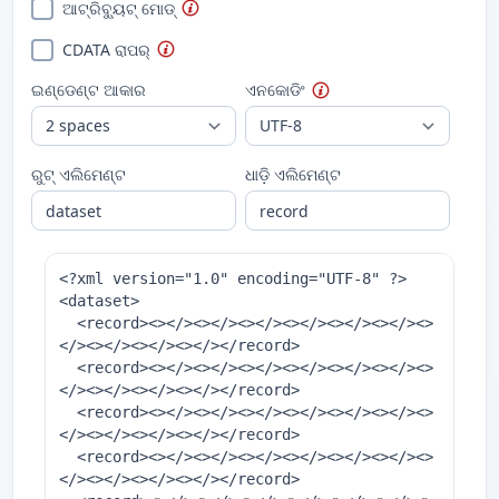
ଆଟ୍ରିବ୍ୟୁଟ୍ ମୋଡ୍
CDATA ରାପର୍
ଇଣ୍ଡେଣ୍ଟ ଆକାର
ଏନକୋଡିଂ
ରୁଟ୍ ଏଲିମେଣ୍ଟ
ଧାଡ଼ି ଏଲିମେଣ୍ଟ