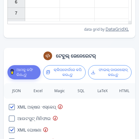
6

7

DataGridXL
data grid by
ଟେବୁଲ୍ ଜେନେରେଟର୍
ଆମକୁ କଫି
କ୍ଲିପବୋର୍ଡରେ କପି
ଫାଇଲ୍ ଡାଉନଲୋଡ୍
କିଣନ୍ତୁ
କରନ୍ତୁ
କରନ୍ତୁ
JSON
Excel
Magic
SQL
LaTeX
HTML
XML ଅକ୍ଷର ଏସ୍କେପ୍
ଆଉଟପୁଟ୍ ମିନିଫାଇ
XML ଘୋଷଣା