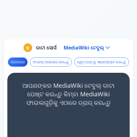
ଡାଟା ସୋର୍ସ
MediaWiki ଟେବୁଲ୍
ଉଦାହରଣ
ଫାଇଲ୍ ଅପଲୋଡ୍ କରନ୍ତୁ
ୱେବ୍ ପେଜ୍ ରୁ ଏକ୍ସଟ୍ରାକ୍ଟ କରନ୍ତୁ
ଆପଣଙ୍କର MediaWiki ଟେବୁଲ୍ ଡାଟା
ପେଷ୍ଟ କରନ୍ତୁ କିମ୍ବା MediaWiki
ଫାଇଲଗୁଡ଼ିକୁ ଏଠାରେ ଡ୍ରାଗ୍ କରନ୍ତୁ