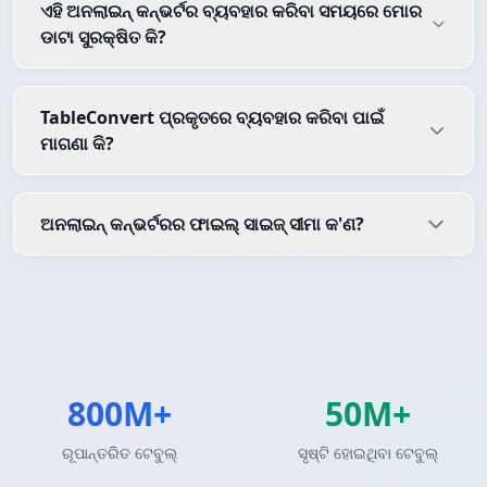
ଏହି ଅନଲାଇନ୍ କନ୍ଭର୍ଟର ବ୍ୟବହାର କରିବା ସମୟରେ ମୋର
ଡାଟା ସୁରକ୍ଷିତ କି?
TableConvert ପ୍ରକୃତରେ ବ୍ୟବହାର କରିବା ପାଇଁ
ମାଗଣା କି?
ଅନଲାଇନ୍ କନ୍ଭର୍ଟରର ଫାଇଲ୍ ସାଇଜ୍ ସୀମା କ'ଣ?
800M+
50M+
ରୂପାନ୍ତରିତ ଟେବୁଲ୍
ସୃଷ୍ଟି ହୋଇଥିବା ଟେବୁଲ୍