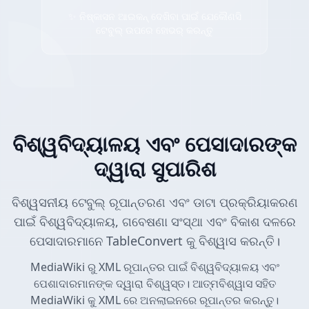
✨ ନିଷ୍କାସନ ଆଇକନ୍ ଦେଖିବା ପାଇଁ ଯେକୌଣସି
ଟେବୁଲ୍ ଉପରେ ହୋଭର୍ କରନ୍ତୁ
ବିଶ୍ୱବିଦ୍ୟାଳୟ ଏବଂ ପେସାଦାରଙ୍କ
ଦ୍ୱାରା ସୁପାରିଶ
ବିଶ୍ୱସନୀୟ ଟେବୁଲ୍ ରୂପାନ୍ତରଣ ଏବଂ ଡାଟା ପ୍ରକ୍ରିୟାକରଣ
ପାଇଁ ବିଶ୍ୱବିଦ୍ୟାଳୟ, ଗବେଷଣା ସଂସ୍ଥା ଏବଂ ବିକାଶ ଦଳରେ
ପେସାଦାରମାନେ TableConvert କୁ ବିଶ୍ୱାସ କରନ୍ତି।
MediaWiki ରୁ XML ରୂପାନ୍ତର ପାଇଁ ବିଶ୍ୱବିଦ୍ୟାଳୟ ଏବଂ
ପେଶାଦାରମାନଙ୍କ ଦ୍ୱାରା ବିଶ୍ୱସ୍ତ। ଆତ୍ମବିଶ୍ୱାସ ସହିତ
MediaWiki କୁ XML ରେ ଅନଲାଇନରେ ରୂପାନ୍ତର କରନ୍ତୁ।