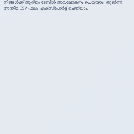
നിങ്ങൾക്ക് ആദ്യം ടേബിൾ അവലോകനം ചെയ്യാം, തുടർന്ന്
അന്തിമ CSV ഫലം എക്സ്‌പോർട്ട് ചെയ്യാം.