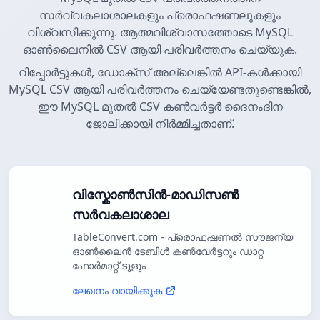
സർവ്വകലാശാലകളും പ്രൊഫഷണലുകളും
വിശ്വസിക്കുന്നു. ആത്മവിശ്വാസത്തോടെ MySQL
ഓൺലൈനിൽ CSV ആയി പരിവർത്തനം ചെയ്യുക.
റിപ്പോർട്ടുകൾ, ഡോക്സ് അല്ലെങ്കിൽ API-കൾക്കായി
MySQL CSV ആയി പരിവർത്തനം ചെയ്യേണ്ടതുണ്ടെങ്കിൽ,
ഈ MySQL മുതൽ CSV കൺവർട്ടർ ദൈനംദിന
ജോലിക്കായി നിർമ്മിച്ചതാണ്.
വിസ്കോൺസിൻ-മാഡിസൺ
സർവകലാശാല
TableConvert.com - പ്രൊഫഷണൽ സൗജന്യ
ഓൺലൈൻ ടേബിൾ കൺവേർട്ടറും ഡാറ്റ
ഫോർമാറ്റ് ടൂളും
ലേഖനം വായിക്കുക