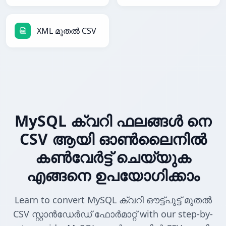
XML മുതൽ CSV
MySQL ക്വറി ഫലങ്ങൾ നെ
CSV ആയി ഓൺലൈനിൽ
കൺവേർട്ട് ചെയ്യുക
എങ്ങനെ ഉപയോഗിക്കാം
Learn to convert MySQL ക്വറി ഔട്ട്പുട്ട് മുതൽ
CSV സ്റ്റാൻഡേർഡ് ഫോർമാറ്റ് with our step-by-