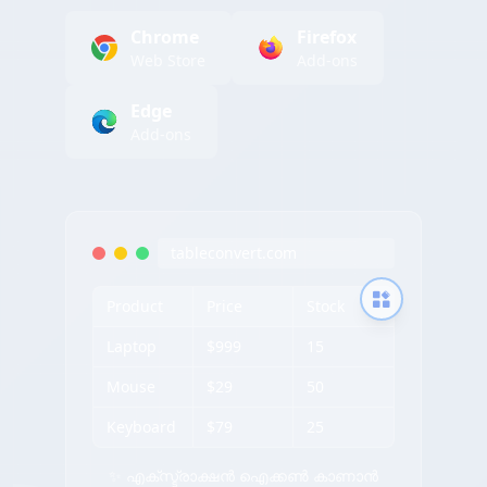
Chrome
Firefox
Web Store
Add-ons
Edge
Add-ons
tableconvert.com
Product
Price
Stock
Laptop
$999
15
Mouse
$29
50
Keyboard
$79
25
✨ എക്സ്ട്രാക്ഷൻ ഐക്കൺ കാണാൻ