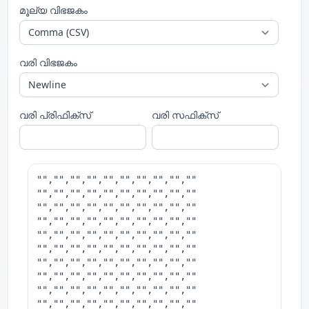
മൂല്യ വിഭജകം
വരി വിഭജകം
വരി പ്രിഫിക്സ്
വരി സഫിക്സ്