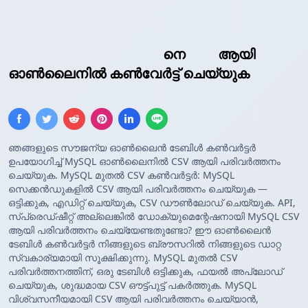
MySQL ക്വറി ഫലങ്ങൾ
നെ
CSV
ആയി
ഓൺലൈനിൽ കൺവേർട്ട് ചെയ്യുക
ഞങ്ങളുടെ സൗജന്യ ഓൺലൈൻ ടേബിൾ കൺവർട്ടർ
ഉപയോഗിച്ച് MySQL ഓൺലൈനിൽ CSV ആയി പരിവർത്തനം
ചെയ്യുക. MySQL മുതൽ CSV കൺവർട്ടർ: MySQL
സെക്കൻഡുകളിൽ CSV ആയി പരിവർത്തനം ചെയ്യുക —
ഒട്ടിക്കുക, എഡിറ്റ് ചെയ്യുക, CSV ഡൗൺലോഡ് ചെയ്യുക. API,
സ്പ്രെഡ്ഷീറ്റ് അല്ലെങ്കിൽ ഡോക്യുമെന്റേഷനായി MySQL CSV
ആയി പരിവർത്തനം ചെയ്യേണ്ടതുണ്ടോ? ഈ ഓൺലൈൻ
ടേബിൾ കൺവർട്ടർ നിങ്ങളുടെ ബ്രൗസറിൽ നിങ്ങളുടെ ഡാറ്റ
സ്വകാര്യമായി സൂക്ഷിക്കുന്നു. MySQL മുതൽ CSV
പരിവർത്തനത്തിന്, ഒരു ടേബിൾ ഒട്ടിക്കുക, ഫയൽ അപ്‌ലോഡ്
ചെയ്യുക, ശുദ്ധമായ CSV ഔട്ട്‌പുട്ട് പകർത്തുക. MySQL
വിശ്വസനീയമായി CSV ആയി പരിവർത്തനം ചെയ്യാൻ,