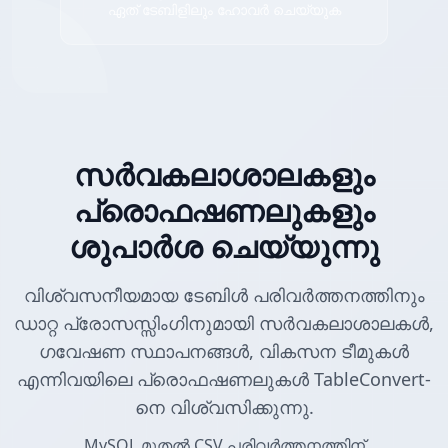
ഏത് ടേബിളിലും ഹോവർ ചെയ്യുക
സർവകലാശാലകളും
പ്രൊഫഷണലുകളും
ശുപാർശ ചെയ്യുന്നു
വിശ്വസനീയമായ ടേബിൾ പരിവർത്തനത്തിനും
ഡാറ്റ പ്രോസസ്സിംഗിനുമായി സർവകലാശാലകൾ,
ഗവേഷണ സ്ഥാപനങ്ങൾ, വികസന ടീമുകൾ
എന്നിവയിലെ പ്രൊഫഷണലുകൾ TableConvert-
നെ വിശ്വസിക്കുന്നു.
MySQL മുതൽ CSV പരിവർത്തനത്തിന്