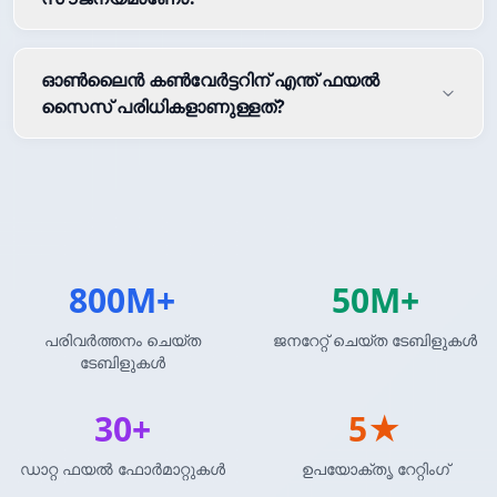
ഓൺലൈൻ കൺവേർട്ടറിന് എന്ത് ഫയൽ
സൈസ് പരിധികളാണുള്ളത്?
800M+
50M+
പരിവർത്തനം ചെയ്ത
ജനറേറ്റ് ചെയ്ത ടേബിളുകൾ
ടേബിളുകൾ
30+
5★
ഡാറ്റ ഫയൽ ഫോർമാറ്റുകൾ
ഉപയോക്തൃ റേറ്റിംഗ്