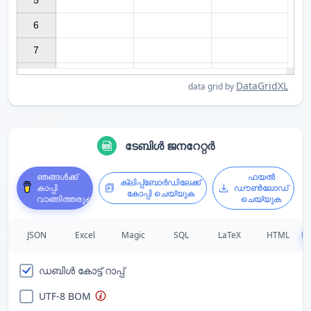
5

6

7

DataGridXL
data grid by
ടേബിൾ ജനറേറ്റർ
ഞങ്ങൾക്ക്
ഫയൽ
ക്ലിപ്പ്ബോർഡിലേക്ക്
കാപ്പി
ഡൗൺലോഡ്
കോപ്പി ചെയ്യുക
വാങ്ങിത്തരുക
ചെയ്യുക
JSON
Excel
Magic
SQL
LaTeX
HTML
ഡബിൾ കോട്ട് റാപ്പ്
UTF-8 BOM