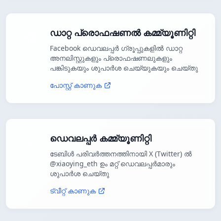
ഡാറ്റ പ്രൊഫഷണൽ കമ്മ്യൂണിറ്റി
Facebook ഡെവലപ്പർ ഗ്രൂപ്പുകളിൽ ഡാറ്റ
അനലിസ്റ്റുകളും പ്രൊഫഷണലുകളും
പങ്കിടുകയും ശുപാർശ ചെയ്യുകയും ചെയ്തു
പോസ്റ്റ് കാണുക
ഡെവലപ്പർ കമ്മ്യൂണിറ്റി
ടേബിൾ പരിവർത്തനത്തിനായി X (Twitter) ൽ
@xiaoying_eth ഉം മറ്റ് ഡെവലപ്പർമാരും
ശുപാർശ ചെയ്തു
ട്വീറ്റ് കാണുക