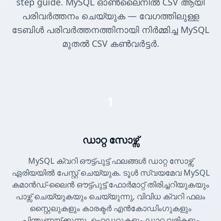
step guide. MySQL ഓൺലൈനിൽ CSV ആയി
പരിവർത്തനം ചെയ്യുക — വേഗത്തിലുള്ള
ടേബിൾ പരിവർത്തനത്തിനായി നിർമ്മിച്ച MySQL
മുതൽ CSV കൺവർട്ടർ.
1
ഡാറ്റ സോഴ്സ്
MySQL ക്വറി ഔട്ട്പുട്ട് ഫലങ്ങൾ ഡാറ്റ സോഴ്സ്
ഏരിയയിൽ പേസ്റ്റ് ചെയ്യുക. ടൂൾ സ്വയമേവ MySQL
കമാൻഡ്-ലൈൻ ഔട്ട്പുട്ട് ഫോർമാറ്റ് തിരിച്ചറിയുകയും
പാഴ്സ് ചെയ്യുകയും ചെയ്യുന്നു, വിവിധ ക്വറി ഫലം
സ്റ്റൈലുകളും കാരക്ടർ എൻകോഡിംഗുകളും
പിന്തുണയ്ക്കുന്നു, ഹെഡറുകളും ഡാറ്റ വരികളും