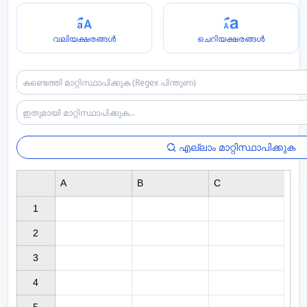
വലിയക്ഷരങ്ങൾ
ചെറിയക്ഷരങ്ങൾ
എല്ലാം മാറ്റിസ്ഥാപിക്കുക
A
B
C
1

2

3

4
