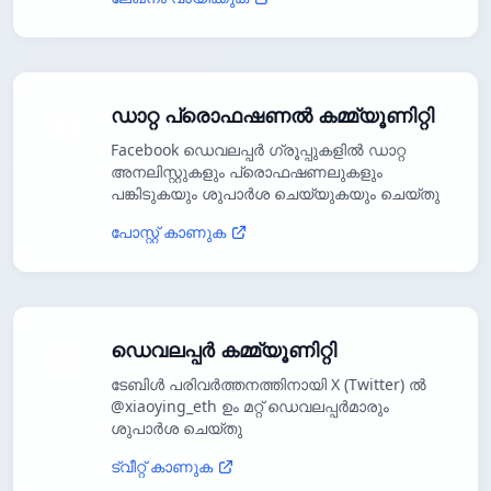
ഡാറ്റ പ്രൊഫഷണൽ കമ്മ്യൂണിറ്റി
Facebook ഡെവലപ്പർ ഗ്രൂപ്പുകളിൽ ഡാറ്റ
അനലിസ്റ്റുകളും പ്രൊഫഷണലുകളും
പങ്കിടുകയും ശുപാർശ ചെയ്യുകയും ചെയ്തു
പോസ്റ്റ് കാണുക
ഡെവലപ്പർ കമ്മ്യൂണിറ്റി
ടേബിൾ പരിവർത്തനത്തിനായി X (Twitter) ൽ
@xiaoying_eth ഉം മറ്റ് ഡെവലപ്പർമാരും
ശുപാർശ ചെയ്തു
ട്വീറ്റ് കാണുക