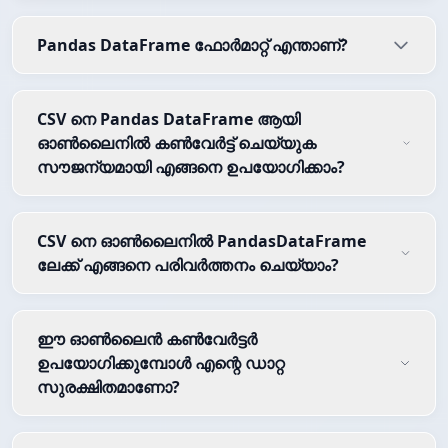
Pandas DataFrame ഫോർമാറ്റ് എന്താണ്?
CSV നെ Pandas DataFrame ആയി
ഓൺലൈനിൽ കൺവേർട്ട് ചെയ്യുക
സൗജന്യമായി എങ്ങനെ ഉപയോഗിക്കാം?
CSV നെ ഓൺലൈനിൽ PandasDataFrame
ലേക്ക് എങ്ങനെ പരിവർത്തനം ചെയ്യാം?
ഈ ഓൺലൈൻ കൺവേർട്ടർ
ഉപയോഗിക്കുമ്പോൾ എന്റെ ഡാറ്റ
സുരക്ഷിതമാണോ?