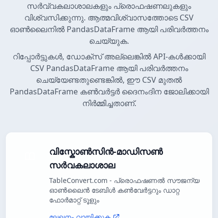
സർവ്വകലാശാലകളും പ്രൊഫഷണലുകളും
വിശ്വസിക്കുന്നു. ആത്മവിശ്വാസത്തോടെ CSV
ഓൺലൈനിൽ PandasDataFrame ആയി പരിവർത്തനം
ചെയ്യുക.
റിപ്പോർട്ടുകൾ, ഡോക്സ് അല്ലെങ്കിൽ API-കൾക്കായി
CSV PandasDataFrame ആയി പരിവർത്തനം
ചെയ്യേണ്ടതുണ്ടെങ്കിൽ, ഈ CSV മുതൽ
PandasDataFrame കൺവർട്ടർ ദൈനംദിന ജോലിക്കായി
നിർമ്മിച്ചതാണ്.
വിസ്കോൺസിൻ-മാഡിസൺ
സർവകലാശാല
TableConvert.com - പ്രൊഫഷണൽ സൗജന്യ
ഓൺലൈൻ ടേബിൾ കൺവേർട്ടറും ഡാറ്റ
ഫോർമാറ്റ് ടൂളും
ലേഖനം വായിക്കുക