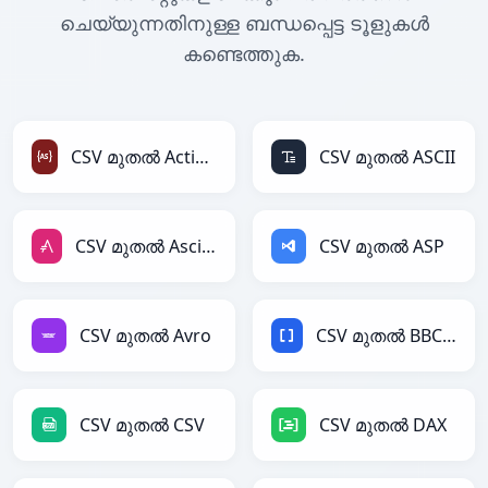
ചെയ്യുന്നതിനുള്ള ബന്ധപ്പെട്ട ടൂളുകൾ
കണ്ടെത്തുക.
CSV മുതൽ ActionScript
CSV മുതൽ ASCII
CSV മുതൽ AsciiDoc
CSV മുതൽ ASP
CSV മുതൽ Avro
CSV മുതൽ BBCode
CSV മുതൽ CSV
CSV മുതൽ DAX