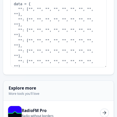
Explore more
More tools you'll love
RadioFM Pro
Radio without borders