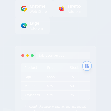
Chrome
Firefox
Web Store
Add-ons
Edge
Add-ons
tableconvert.com
Product
Price
Stock
Laptop
$999
15
Mouse
$29
50
Keyboard
$79
25
✨ എക്സ്ട്രാക്ഷൻ ഐക്കൺ കാണാൻ