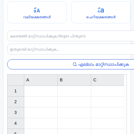
വലിയക്ഷരങ്ങൾ
ചെറിയക്ഷരങ്ങൾ
എല്ലാം മാറ്റിസ്ഥാപിക്കുക
A
B
C
1

2

3

4
