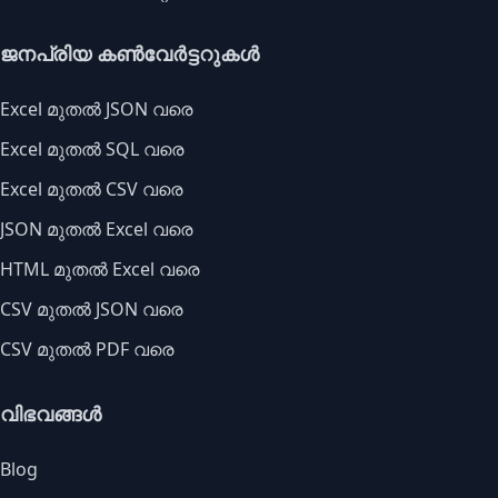
ജനപ്രിയ കൺവേർട്ടറുകൾ
Excel മുതൽ JSON വരെ
Excel മുതൽ SQL വരെ
Excel മുതൽ CSV വരെ
JSON മുതൽ Excel വരെ
HTML മുതൽ Excel വരെ
CSV മുതൽ JSON വരെ
CSV മുതൽ PDF വരെ
വിഭവങ്ങൾ
Blog