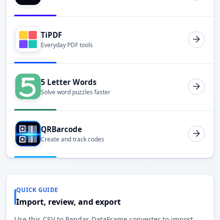
TiPDF
Everyday PDF tools
5 Letter Words
Solve word puzzles faster
QRBarcode
Create and track codes
QUICK GUIDE
Import, review, and export
Use this CSV to Pandas DataFrame converter to import