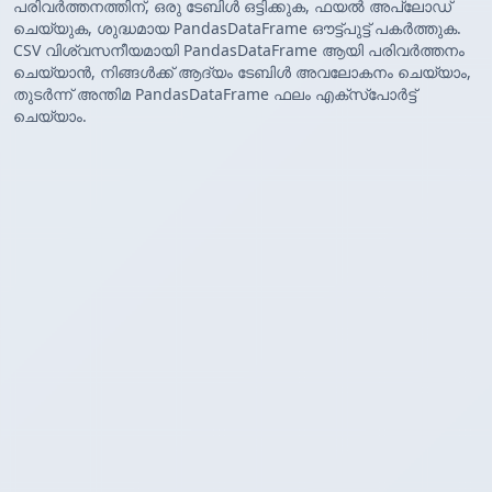
പരിവർത്തനത്തിന്, ഒരു ടേബിൾ ഒട്ടിക്കുക, ഫയൽ അപ്‌ലോഡ്
ചെയ്യുക, ശുദ്ധമായ PandasDataFrame ഔട്ട്‌പുട്ട് പകർത്തുക.
CSV വിശ്വസനീയമായി PandasDataFrame ആയി പരിവർത്തനം
ചെയ്യാൻ, നിങ്ങൾക്ക് ആദ്യം ടേബിൾ അവലോകനം ചെയ്യാം,
തുടർന്ന് അന്തിമ PandasDataFrame ഫലം എക്സ്‌പോർട്ട്
ചെയ്യാം.