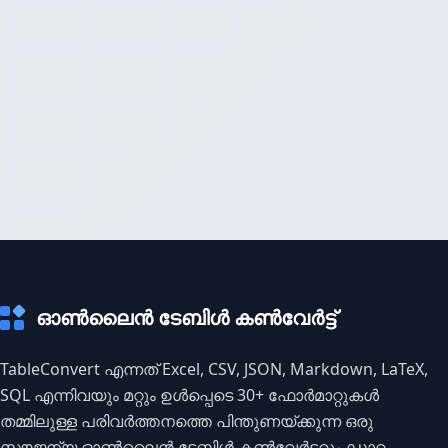
ഓൺലൈൻ ടേബിൾ കൺവേർട്ട്
TableConvert എന്നത് Excel, CSV, JSON, Markdown, LaTeX,
SQL എന്നിവയും മറ്റും ഉൾപ്പെടെ 30+ ഫോർമാറ്റുകൾ
തമ്മിലുള്ള പരിവർത്തനത്തെ പിന്തുണയ്ക്കുന്ന ഒരു
സൗജന്യ ഓൺലൈൻ ടേബിൾ കൺവേർട്ടറും ഡാറ്റ