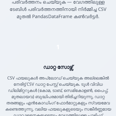
പരിവർത്തനം ചെയ്യുക — വേഗത്തിലുള്ള
ടേബിൾ പരിവർത്തനത്തിനായി നിർമ്മിച്ച CSV
മുതൽ PandasDataFrame കൺവർട്ടർ.
1
ഡാറ്റ സോഴ്സ്
CSV ഫയലുകൾ അപ്‌ലോഡ് ചെയ്യുക അല്ലെങ്കിൽ
നേരിട്ട് CSV ഡാറ്റ പേസ്റ്റ് ചെയ്യുക. ടൂൾ വിവിധ
ഡിലിമിറ്ററുകൾ (കോമ, ടാബ്, സെമികോളൺ, പൈപ്പ്,
മുതലായവ) ബുദ്ധിപരമായി തിരിച്ചറിയുന്നു, ഡാറ്റ
തരങ്ങളും എൻകോഡിംഗ് ഫോർമാറ്റുകളും സ്വയമേവ
കണ്ടെത്തുന്നു, വലിയ ഫയലുകളുടെയും സങ്കീർണ്ണമായ
ഡാറ്റ ഘടനകളുടെയും വേഗത്തിലുള്ള പാഴ്സിംഗ്