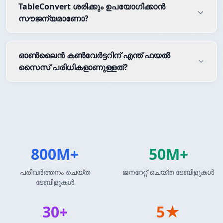
TableConvert ശരിക്കും ഉപയോഗിക്കാൻ
സൗജന്യമാണോ?
ഓൺലൈൻ കൺവേർട്ടറിന് എന്ത് ഫയൽ
സൈസ് പരിധികളാണുള്ളത്?
800M+
50M+
പരിവർത്തനം ചെയ്ത
ജനറേറ്റ് ചെയ്ത ടേബിളുകൾ
ടേബിളുകൾ
30+
5★