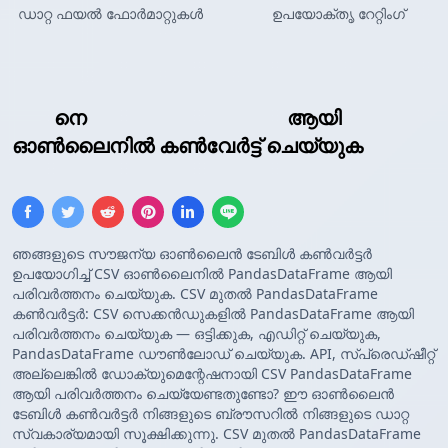
ഡാറ്റ ഫയൽ ഫോർമാറ്റുകൾ
ഉപയോക്തൃ റേറ്റിംഗ്
CSV
നെ
Pandas DataFrame
ആയി
ഓൺലൈനിൽ കൺവേർട്ട് ചെയ്യുക
ഞങ്ങളുടെ സൗജന്യ ഓൺലൈൻ ടേബിൾ കൺവർട്ടർ
ഉപയോഗിച്ച് CSV ഓൺലൈനിൽ PandasDataFrame ആയി
പരിവർത്തനം ചെയ്യുക. CSV മുതൽ PandasDataFrame
കൺവർട്ടർ: CSV സെക്കൻഡുകളിൽ PandasDataFrame ആയി
പരിവർത്തനം ചെയ്യുക — ഒട്ടിക്കുക, എഡിറ്റ് ചെയ്യുക,
PandasDataFrame ഡൗൺലോഡ് ചെയ്യുക. API, സ്പ്രെഡ്ഷീറ്റ്
അല്ലെങ്കിൽ ഡോക്യുമെന്റേഷനായി CSV PandasDataFrame
ആയി പരിവർത്തനം ചെയ്യേണ്ടതുണ്ടോ? ഈ ഓൺലൈൻ
ടേബിൾ കൺവർട്ടർ നിങ്ങളുടെ ബ്രൗസറിൽ നിങ്ങളുടെ ഡാറ്റ
സ്വകാര്യമായി സൂക്ഷിക്കുന്നു. CSV മുതൽ PandasDataFrame