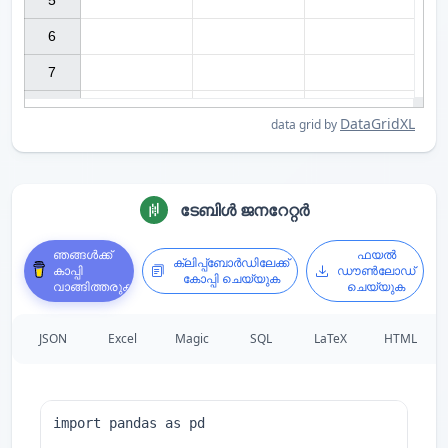
5

6

7

DataGridXL
data grid by
ടേബിൾ ജനറേറ്റർ
ഞങ്ങൾക്ക്
ഫയൽ
ക്ലിപ്പ്ബോർഡിലേക്ക്
കാപ്പി
ഡൗൺലോഡ്
കോപ്പി ചെയ്യുക
വാങ്ങിത്തരുക
ചെയ്യുക
JSON
Excel
Magic
SQL
LaTeX
HTML