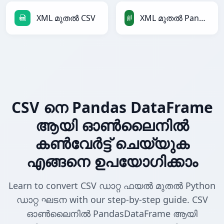
XML മുതൽ CSV
XML മുതൽ PandasDataFrame
CSV നെ Pandas DataFrame
ആയി ഓൺലൈനിൽ
കൺവേർട്ട് ചെയ്യുക
എങ്ങനെ ഉപയോഗിക്കാം
Learn to convert CSV ഡാറ്റ ഫയൽ മുതൽ Python
ഡാറ്റ ഘടന with our step-by-step guide. CSV
ഓൺലൈനിൽ PandasDataFrame ആയി