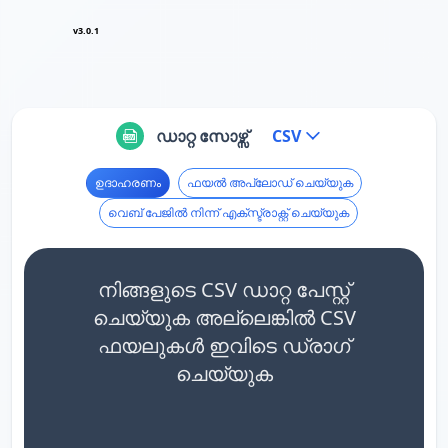
v3.0.1
ഡാറ്റ സോഴ്സ്
CSV
ഉദാഹരണം
ഫയൽ അപ്‌ലോഡ് ചെയ്യുക
വെബ് പേജിൽ നിന്ന് എക്സ്ട്രാക്റ്റ് ചെയ്യുക
നിങ്ങളുടെ CSV ഡാറ്റ പേസ്റ്റ്
ചെയ്യുക അല്ലെങ്കിൽ CSV
ഫയലുകൾ ഇവിടെ ഡ്രാഗ്
ചെയ്യുക