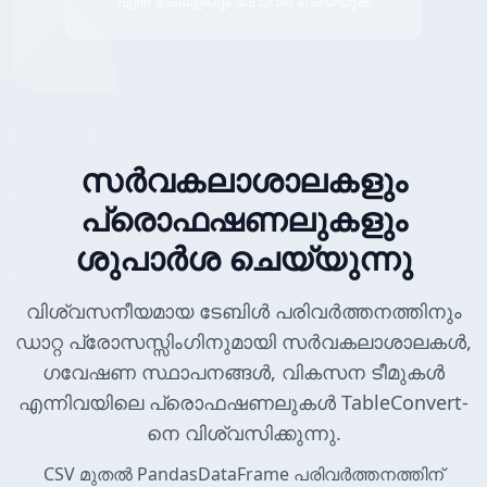
ഏത് ടേബിളിലും ഹോവർ ചെയ്യുക
സർവകലാശാലകളും
പ്രൊഫഷണലുകളും
ശുപാർശ ചെയ്യുന്നു
വിശ്വസനീയമായ ടേബിൾ പരിവർത്തനത്തിനും
ഡാറ്റ പ്രോസസ്സിംഗിനുമായി സർവകലാശാലകൾ,
ഗവേഷണ സ്ഥാപനങ്ങൾ, വികസന ടീമുകൾ
എന്നിവയിലെ പ്രൊഫഷണലുകൾ TableConvert-
നെ വിശ്വസിക്കുന്നു.
CSV മുതൽ PandasDataFrame പരിവർത്തനത്തിന്