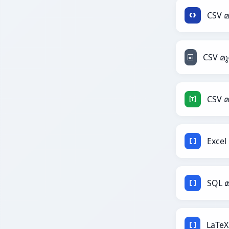
CSV 
Exce
SQL 