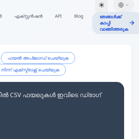
ർ
എക്സ്റ്റൻഷൻ
API
Blog
ഞങ്ങൾക്ക്
കാപ്പി
വാങ്ങിത്തരുക
ഫയൽ അപ്‌ലോഡ് ചെയ്യുക
ന്ന് എക്സ്ട്രാക്റ്റ് ചെയ്യുക
െങ്കിൽ CSV ഫയലുകൾ ഇവിടെ ഡ്രാഗ്