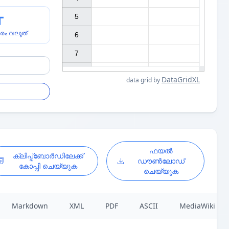
5

രം വലുത്
6

7

DataGridXL
data grid by
ഫയൽ
ക്ലിപ്പ്ബോർഡിലേക്ക്
ഡൗൺലോഡ്
കോപ്പി ചെയ്യുക
ചെയ്യുക
Markdown
XML
PDF
ASCII
MediaWiki