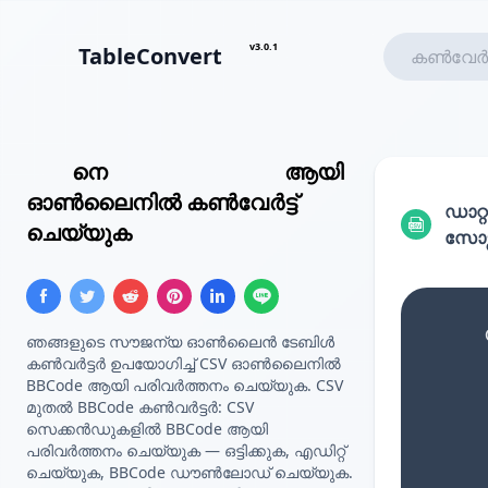
v3.0.1
TableConvert
CSV
നെ
BBCode ടേബിൾ
ആയി
ഓൺലൈനിൽ കൺവേർട്ട്
ഡാറ്റ
ചെയ്യുക
സോഴ്
ഞങ്ങളുടെ സൗജന്യ ഓൺലൈൻ ടേബിൾ
കൺവർട്ടർ ഉപയോഗിച്ച് CSV ഓൺലൈനിൽ
BBCode ആയി പരിവർത്തനം ചെയ്യുക. CSV
മുതൽ BBCode കൺവർട്ടർ: CSV
സെക്കൻഡുകളിൽ BBCode ആയി
പരിവർത്തനം ചെയ്യുക — ഒട്ടിക്കുക, എഡിറ്റ്
ചെയ്യുക, BBCode ഡൗൺലോഡ് ചെയ്യുക.