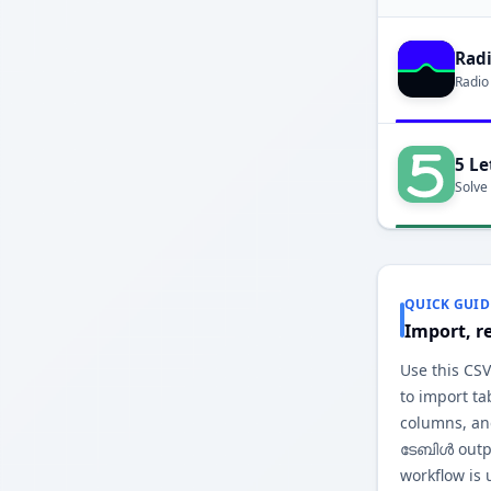
Rad
Radio
5 Le
Solve
QUICK GUID
Import, r
Use this CS
to import ta
columns, an
ടേബിൾ outp
workflow is 