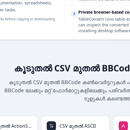
cumentation, spreadsheets,
er tasks.
Private browser-based co
3
TableConvert runs table e
ks before copying or downloading
can inspect the converted 
installing desktop softwar
കൂടുതൽ CSV മുതൽ BBCo
കൂടുതൽ CSV മുതൽ BBCode കൺവെർട്ടറുകൾ പ
BBCode ലേക്കും മറ്റ് ഫോർമാറ്റുകളിലേക്കും പരിവർ
ടൂളുകൾ കണ്ടെത്ത
CSV മുതൽ ActionScript
CSV മുതൽ ASCII