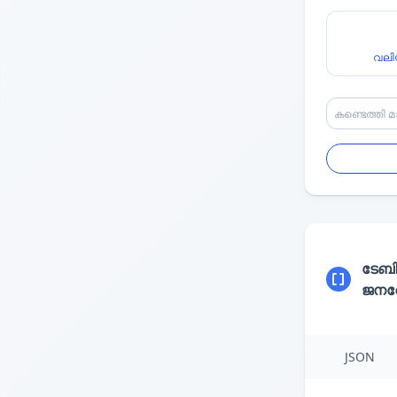
വലി
ടേബ
ജനറേ
JSON