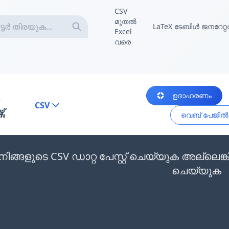
CSV
മുതൽ
LaTeX ടേബിൾ ജനറേറ്റ
Excel
വരെ
ഉദാഹരണം
CSV
സ്
വെബ് പേജിൽ നി
നിങ്ങളുടെ CSV ഡാറ്റ പേസ്റ്റ് ചെയ്യുക അല്ല
ചെയ്യുക