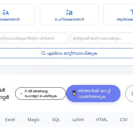
യക്ഷരങ്ങൾ
ചെറിയക്ഷരങ്ങൾ
ആദ്യക്ഷ
എല്ലാം മാറ്റിസ്ഥാപിക്കുക
ിൾ
ഞങ്ങൾക്ക് കാപ്പി
X-ൽ ഞങ്ങളെ
ഫോളോ ചെയ്യുക
വാങ്ങിത്തരുക
റ്റർ
Excel
Magic
SQL
LaTeX
HTML
CSV