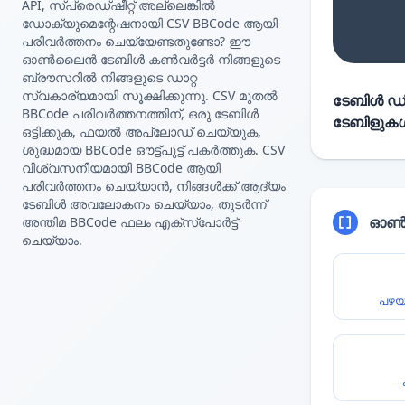
API, സ്പ്രെഡ്ഷീറ്റ് അല്ലെങ്കിൽ
ഡോക്യുമെന്റേഷനായി CSV BBCode ആയി
പരിവർത്തനം ചെയ്യേണ്ടതുണ്ടോ? ഈ
ഓൺലൈൻ ടേബിൾ കൺവർട്ടർ നിങ്ങളുടെ
ബ്രൗസറിൽ നിങ്ങളുടെ ഡാറ്റ
സ്വകാര്യമായി സൂക്ഷിക്കുന്നു. CSV മുതൽ
ടേബിൾ ഡിറ
BBCode പരിവർത്തനത്തിന്, ഒരു ടേബിൾ
ടേബിളുകൾ 
ഒട്ടിക്കുക, ഫയൽ അപ്‌ലോഡ് ചെയ്യുക,
ശുദ്ധമായ BBCode ഔട്ട്‌പുട്ട് പകർത്തുക. CSV
വിശ്വസനീയമായി BBCode ആയി
പരിവർത്തനം ചെയ്യാൻ, നിങ്ങൾക്ക് ആദ്യം
ടേബിൾ അവലോകനം ചെയ്യാം, തുടർന്ന്
ഓൺല
അന്തിമ BBCode ഫലം എക്സ്‌പോർട്ട്
ചെയ്യാം.
പഴയ