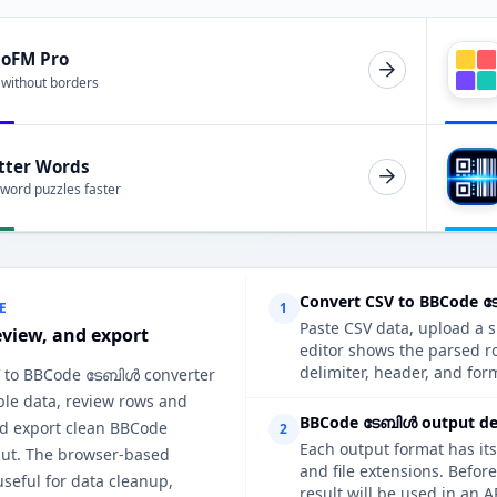
ioFM Pro
 without borders
tter Words
 word puzzles faster
Convert CSV to BBCode ട
E
1
Paste CSV data, upload a s
eview, and export
editor shows the parsed 
delimiter, header, and form
V to BBCode ടേബിൾ converter
ble data, review rows and
BBCode ടേബിൾ output det
d export clean BBCode
2
Each output format has its
ut. The browser-based
and file extensions. Befo
useful for data cleanup,
result will be used in an A