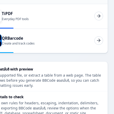
TiPDF
Everyday PDF tools
QRBarcode
Create and track codes
േബിൾ with preview
upported file, or extract a table from a web page. The table
rows before you generate BBCode ടേബിൾ, so you can catch
atting issues early.
ails to check
 own rules for headers, escaping, indentation, delimiters,
re exporting BBCode ടേബിൾ, review the options when the
PI, database, spreadsheet, document, or static site.