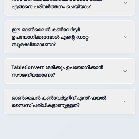
എങ്ങനെ പരിവർത്തനം ചെയ്യാം?
ഈ ഓൺലൈൻ കൺവേർട്ടർ
ഉപയോഗിക്കുമ്പോൾ എന്റെ ഡാറ്റ
സുരക്ഷിതമാണോ?
TableConvert ശരിക്കും ഉപയോഗിക്കാൻ
സൗജന്യമാണോ?
ഓൺലൈൻ കൺവേർട്ടറിന് എന്ത് ഫയൽ
സൈസ് പരിധികളാണുള്ളത്?