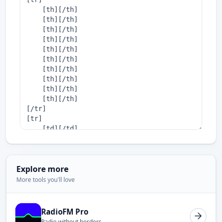
Explore more
More tools you'll love
RadioFM Pro
Radio without borders