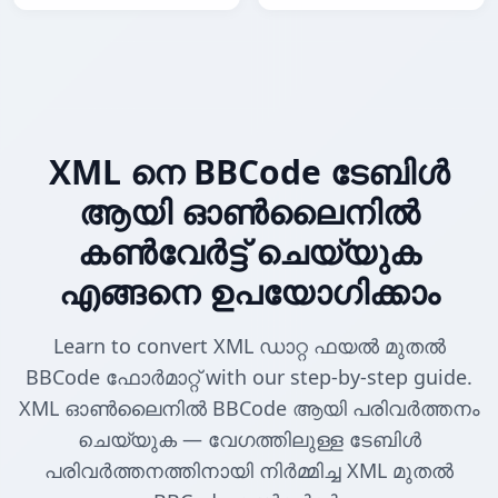
XML നെ BBCode ടേബിൾ
ആയി ഓൺലൈനിൽ
കൺവേർട്ട് ചെയ്യുക
എങ്ങനെ ഉപയോഗിക്കാം
Learn to convert XML ഡാറ്റ ഫയൽ മുതൽ
BBCode ഫോർമാറ്റ് with our step-by-step guide.
XML ഓൺലൈനിൽ BBCode ആയി പരിവർത്തനം
ചെയ്യുക — വേഗത്തിലുള്ള ടേബിൾ
പരിവർത്തനത്തിനായി നിർമ്മിച്ച XML മുതൽ