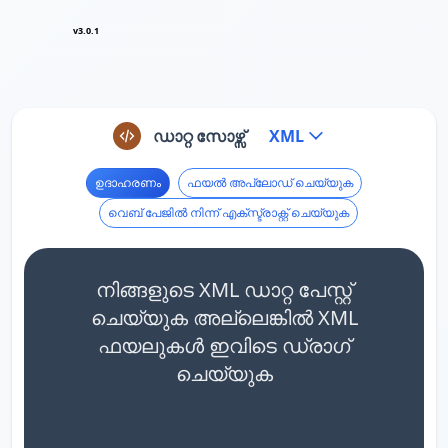
v3.0.1
ഡാറ്റ സോഴ്സ്
XML
ഉദാഹരണം
ഫയൽ അപ്‌ലോഡ് ചെയ്യുക
വെബ് പേജിൽ നിന്ന് എക്സ്ട്രാക്റ്റ് ചെയ്യുക
നിങ്ങളുടെ XML ഡാറ്റ പേസ്റ്റ്
ചെയ്യുക അല്ലെങ്കിൽ XML
ഫയലുകൾ ഇവിടെ ഡ്രാഗ്
ചെയ്യുക