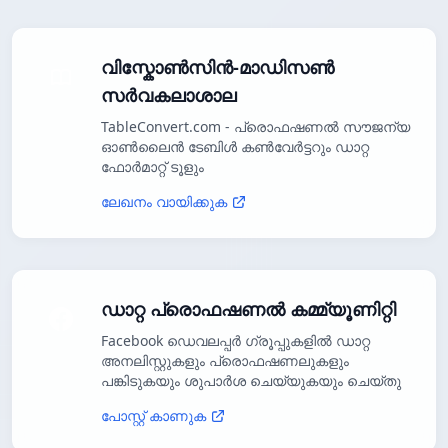
വിസ്കോൺസിൻ-മാഡിസൺ
സർവകലാശാല
TableConvert.com - പ്രൊഫഷണൽ സൗജന്യ
ഓൺലൈൻ ടേബിൾ കൺവേർട്ടറും ഡാറ്റ
ഫോർമാറ്റ് ടൂളും
ലേഖനം വായിക്കുക
ഡാറ്റ പ്രൊഫഷണൽ കമ്മ്യൂണിറ്റി
Facebook ഡെവലപ്പർ ഗ്രൂപ്പുകളിൽ ഡാറ്റ
അനലിസ്റ്റുകളും പ്രൊഫഷണലുകളും
പങ്കിടുകയും ശുപാർശ ചെയ്യുകയും ചെയ്തു
പോസ്റ്റ് കാണുക