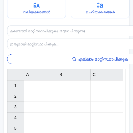
വലിയക്ഷരങ്ങൾ
ചെറിയക്ഷരങ്ങൾ
എല്ലാം മാറ്റിസ്ഥാപിക്കുക
A
B
C
1

2

3

4

5
