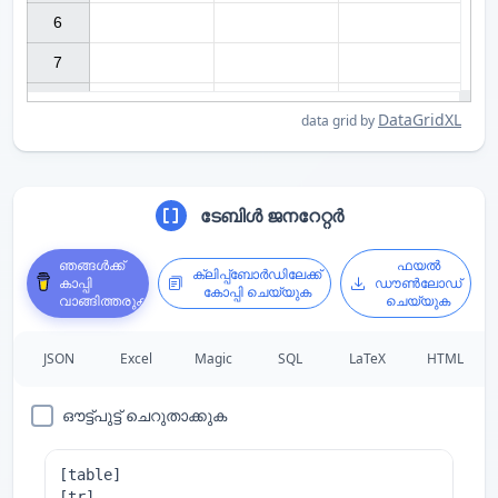
6

7

DataGridXL
data grid by
ടേബിൾ ജനറേറ്റർ
ഞങ്ങൾക്ക്
ഫയൽ
ക്ലിപ്പ്ബോർഡിലേക്ക്
കാപ്പി
ഡൗൺലോഡ്
കോപ്പി ചെയ്യുക
വാങ്ങിത്തരുക
ചെയ്യുക
JSON
Excel
Magic
SQL
LaTeX
HTML
ഔട്ട്പുട്ട് ചെറുതാക്കുക