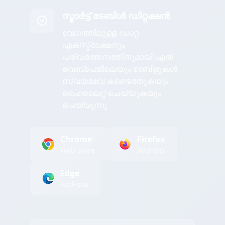
സ്മാർട്ട് ടേബിൾ ഡിറ്റക്ഷൻ
വേഗത്തിലുള്ള ഡാറ്റ
എക്സ്ട്രാക്ഷനും
പരിവർത്തനത്തിനുമായി ഏത്
വെബ്പേജിലെയും ടേബിളുകൾ
സ്വയമേവ കണ്ടെത്തുകയും
ഹൈലൈറ്റ് ചെയ്യുകയും
ചെയ്യുന്നു
Chrome
Firefox
Web Store
Add-ons
Edge
Add-ons