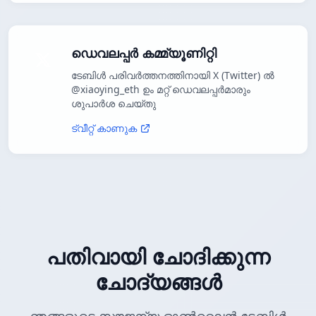
ഡെവലപ്പർ കമ്മ്യൂണിറ്റി
ടേബിൾ പരിവർത്തനത്തിനായി X (Twitter) ൽ
@xiaoying_eth ഉം മറ്റ് ഡെവലപ്പർമാരും
ശുപാർശ ചെയ്തു
ട്വീറ്റ് കാണുക
പതിവായി ചോദിക്കുന്ന
ചോദ്യങ്ങൾ