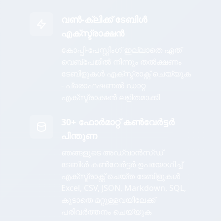
വൺ-ക്ലിക്ക് ടേബിൾ
എക്സ്ട്രാക്ഷൻ
കോപ്പി-പേസ്റ്റിംഗ് ഇല്ലാതെ ഏത്
വെബ്പേജിൽ നിന്നും തൽക്ഷണം
ടേബിളുകൾ എക്സ്ട്രാക്റ്റ് ചെയ്യുക
- പ്രൊഫഷണൽ ഡാറ്റ
എക്സ്ട്രാക്ഷൻ ലളിതമാക്കി
30+ ഫോർമാറ്റ് കൺവേർട്ടർ
പിന്തുണ
ഞങ്ങളുടെ അഡ്വാൻസ്ഡ്
ടേബിൾ കൺവേർട്ടർ ഉപയോഗിച്ച്
എക്സ്ട്രാക്റ്റ് ചെയ്ത ടേബിളുകൾ
Excel, CSV, JSON, Markdown, SQL,
കൂടാതെ മറ്റുള്ളവയിലേക്ക്
പരിവർത്തനം ചെയ്യുക