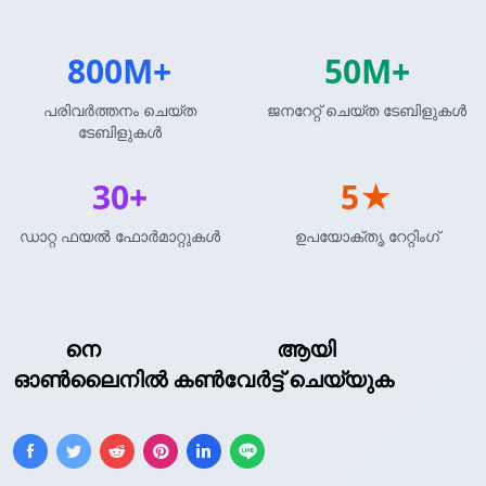
800M+
50M+
പരിവർത്തനം ചെയ്ത
ജനറേറ്റ് ചെയ്ത ടേബിളുകൾ
ടേബിളുകൾ
30+
5★
ഡാറ്റ ഫയൽ ഫോർമാറ്റുകൾ
ഉപയോക്തൃ റേറ്റിംഗ്
XML
നെ
BBCode ടേബിൾ
ആയി
ഓൺലൈനിൽ കൺവേർട്ട് ചെയ്യുക