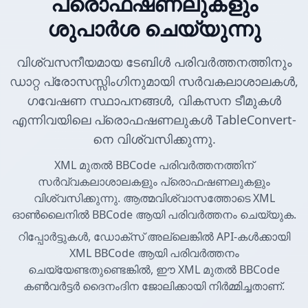
പ്രൊഫഷണലുകളും
ശുപാർശ ചെയ്യുന്നു
വിശ്വസനീയമായ ടേബിൾ പരിവർത്തനത്തിനും
ഡാറ്റ പ്രോസസ്സിംഗിനുമായി സർവകലാശാലകൾ,
ഗവേഷണ സ്ഥാപനങ്ങൾ, വികസന ടീമുകൾ
എന്നിവയിലെ പ്രൊഫഷണലുകൾ TableConvert-
നെ വിശ്വസിക്കുന്നു.
XML മുതൽ BBCode പരിവർത്തനത്തിന്
സർവ്വകലാശാലകളും പ്രൊഫഷണലുകളും
വിശ്വസിക്കുന്നു. ആത്മവിശ്വാസത്തോടെ XML
ഓൺലൈനിൽ BBCode ആയി പരിവർത്തനം ചെയ്യുക.
റിപ്പോർട്ടുകൾ, ഡോക്സ് അല്ലെങ്കിൽ API-കൾക്കായി
XML BBCode ആയി പരിവർത്തനം
ചെയ്യേണ്ടതുണ്ടെങ്കിൽ, ഈ XML മുതൽ BBCode
കൺവർട്ടർ ദൈനംദിന ജോലിക്കായി നിർമ്മിച്ചതാണ്.