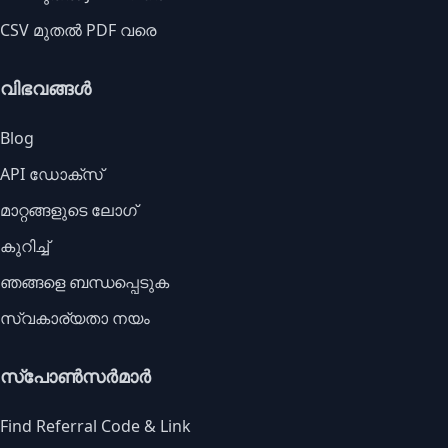
CSV മുതൽ PDF വരെ
വിഭവങ്ങൾ
Blog
API ഡോക്സ്
മാറ്റങ്ങളുടെ ലോഗ്
കുറിച്ച്
ഞങ്ങളെ ബന്ധപ്പെടുക
സ്വകാര്യതാ നയം
സ്പോൺസർമാർ
Find Referral Code & Link