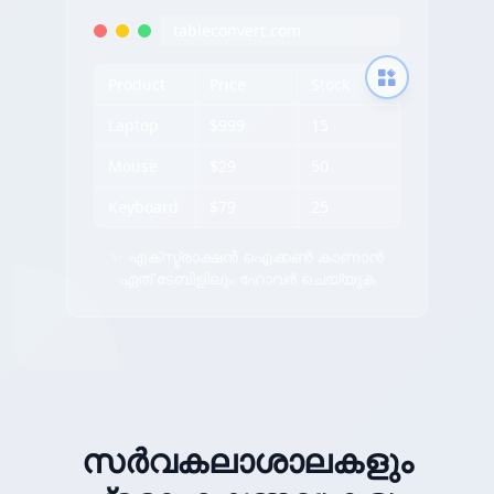
tableconvert.com
Product
Price
Stock
Laptop
$999
15
Mouse
$29
50
Keyboard
$79
25
✨ എക്സ്ട്രാക്ഷൻ ഐക്കൺ കാണാൻ
ഏത് ടേബിളിലും ഹോവർ ചെയ്യുക
സർവകലാശാലകളും