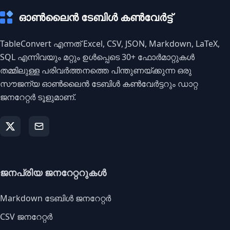
ഓൺലൈൻ ടേബിൾ കൺവേർട്ട്
TableConvert എന്നത് Excel, CSV, JSON, Markdown, LaTeX,
SQL എന്നിവയും മറ്റും ഉൾപ്പെടെ 30+ ഫോർമാറ്റുകൾ
തമ്മിലുള്ള പരിവർത്തനത്തെ പിന്തുണയ്ക്കുന്ന ഒരു
സൗജന്യ ഓൺലൈൻ ടേബിൾ കൺവേർട്ടറും ഡാറ്റ
ജനറേറ്റർ ടൂളുമാണ്.
ജനപ്രിയ ജനറേറ്ററുകൾ
Markdown ടേബിൾ ജനറേറ്റർ
CSV ജനറേറ്റർ