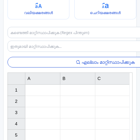
വലിയക്ഷരങ്ങൾ
ചെറിയക്ഷരങ്ങൾ
എല്ലാം മാറ്റിസ്ഥാപിക്കുക
A
B
C
1

2

3

4

5
