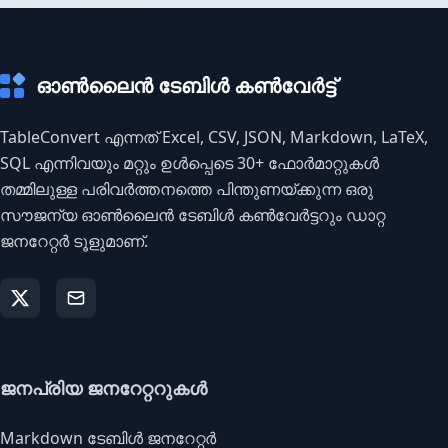
ഓൺലൈൻ ടേബിൾ കൺവേർട്ട്
TableConvert എന്നത് Excel, CSV, JSON, Markdown, LaTeX,
SQL എന്നിവയും മറ്റും ഉൾപ്പെടെ 30+ ഫോർമാറ്റുകൾ
തമ്മിലുള്ള പരിവർത്തനത്തെ പിന്തുണയ്ക്കുന്ന ഒരു
സൗജന്യ ഓൺലൈൻ ടേബിൾ കൺവേർട്ടറും ഡാറ്റ
ജനറേറ്റർ ടൂളുമാണ്.
ജനപ്രിയ ജനറേറ്ററുകൾ
Markdown ടേബിൾ ജനറേറ്റർ