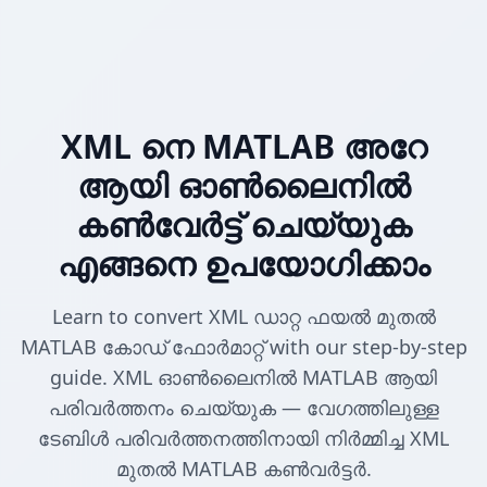
XML നെ MATLAB അറേ
ആയി ഓൺലൈനിൽ
കൺവേർട്ട് ചെയ്യുക
എങ്ങനെ ഉപയോഗിക്കാം
Learn to convert XML ഡാറ്റ ഫയൽ മുതൽ
MATLAB കോഡ് ഫോർമാറ്റ് with our step-by-step
guide. XML ഓൺലൈനിൽ MATLAB ആയി
പരിവർത്തനം ചെയ്യുക — വേഗത്തിലുള്ള
ടേബിൾ പരിവർത്തനത്തിനായി നിർമ്മിച്ച XML
മുതൽ MATLAB കൺവർട്ടർ.