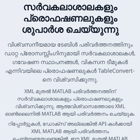
സർവകലാശാലകളും
പ്രൊഫഷണലുകളും
ശുപാർശ ചെയ്യുന്നു
വിശ്വസനീയമായ ടേബിൾ പരിവർത്തനത്തിനും
ഡാറ്റ പ്രോസസ്സിംഗിനുമായി സർവകലാശാലകൾ,
ഗവേഷണ സ്ഥാപനങ്ങൾ, വികസന ടീമുകൾ
എന്നിവയിലെ പ്രൊഫഷണലുകൾ TableConvert-
നെ വിശ്വസിക്കുന്നു.
XML മുതൽ MATLAB പരിവർത്തനത്തിന്
സർവ്വകലാശാലകളും പ്രൊഫഷണലുകളും
വിശ്വസിക്കുന്നു. ആത്മവിശ്വാസത്തോടെ XML
ഓൺലൈനിൽ MATLAB ആയി പരിവർത്തനം ചെയ്യുക.
റിപ്പോർട്ടുകൾ, ഡോക്സ് അല്ലെങ്കിൽ API-കൾക്കായി
XML MATLAB ആയി പരിവർത്തനം
ചെയ്യേണ്ടതുണ്ടെങ്കിൽ, ഈ XML മുതൽ MATLAB