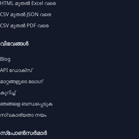
HTML മുതൽ Excel വരെ
CSV മുതൽ JSON വരെ
CSV മുതൽ PDF വരെ
വിഭവങ്ങൾ
Blog
API ഡോക്സ്
മാറ്റങ്ങളുടെ ലോഗ്
കുറിച്ച്
ഞങ്ങളെ ബന്ധപ്പെടുക
സ്വകാര്യതാ നയം
സ്പോൺസർമാർ