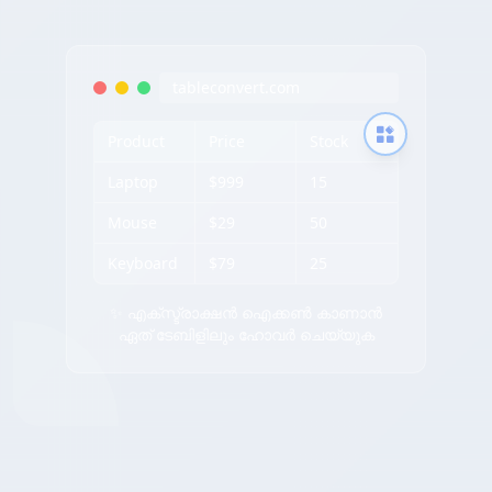
tableconvert.com
Product
Price
Stock
Laptop
$999
15
Mouse
$29
50
Keyboard
$79
25
✨ എക്സ്ട്രാക്ഷൻ ഐക്കൺ കാണാൻ
ഏത് ടേബിളിലും ഹോവർ ചെയ്യുക