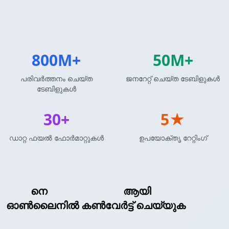
800M+
50M+
പരിവർത്തനം ചെയ്ത
ജനറേറ്റ് ചെയ്ത ടേബിളുകൾ
ടേബിളുകൾ
30+
5★
ഡാറ്റ ഫയൽ ഫോർമാറ്റുകൾ
ഉപയോക്തൃ റേറ്റിംഗ്
XML
നെ
MATLAB അറേ
ആയി
ഓൺലൈനിൽ കൺവേർട്ട് ചെയ്യുക