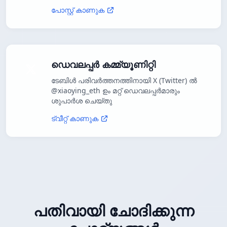
പോസ്റ്റ് കാണുക
ഡെവലപ്പർ കമ്മ്യൂണിറ്റി
ടേബിൾ പരിവർത്തനത്തിനായി X (Twitter) ൽ
@xiaoying_eth ഉം മറ്റ് ഡെവലപ്പർമാരും
ശുപാർശ ചെയ്തു
ട്വീറ്റ് കാണുക
പതിവായി ചോദിക്കുന്ന