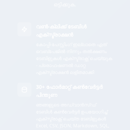
ഒട്ടിക്കുക.
വൺ-ക്ലിക്ക് ടേബിൾ
എക്സ്ട്രാക്ഷൻ
കോപ്പി-പേസ്റ്റിംഗ് ഇല്ലാതെ ഏത്
വെബ്പേജിൽ നിന്നും തൽക്ഷണം
ടേബിളുകൾ എക്സ്ട്രാക്റ്റ് ചെയ്യുക
- പ്രൊഫഷണൽ ഡാറ്റ
എക്സ്ട്രാക്ഷൻ ലളിതമാക്കി
30+ ഫോർമാറ്റ് കൺവേർട്ടർ
പിന്തുണ
ഞങ്ങളുടെ അഡ്വാൻസ്ഡ്
ടേബിൾ കൺവേർട്ടർ ഉപയോഗിച്ച്
എക്സ്ട്രാക്റ്റ് ചെയ്ത ടേബിളുകൾ
Excel, CSV, JSON, Markdown, SQL,