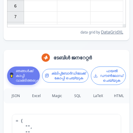
6

7

DataGridXL
data grid by
ടേബിൾ ജനറേറ്റർ
ഞങ്ങൾക്ക്
ഫയൽ
ക്ലിപ്പ്ബോർഡിലേക്ക്
കാപ്പി
ഡൗൺലോഡ്
കോപ്പി ചെയ്യുക
വാങ്ങിത്തരുക
ചെയ്യുക
JSON
Excel
Magic
SQL
LaTeX
HTML