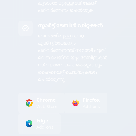
കൂടാതെ മറ്റുള്ളവയിലേക്ക്
പരിവർത്തനം ചെയ്യുക
സ്മാർട്ട് ടേബിൾ ഡിറ്റക്ഷൻ
വേഗത്തിലുള്ള ഡാറ്റ
എക്സ്ട്രാക്ഷനും
പരിവർത്തനത്തിനുമായി ഏത്
വെബ്പേജിലെയും ടേബിളുകൾ
സ്വയമേവ കണ്ടെത്തുകയും
ഹൈലൈറ്റ് ചെയ്യുകയും
ചെയ്യുന്നു
Chrome
Firefox
Web Store
Add-ons
Edge
Add-ons