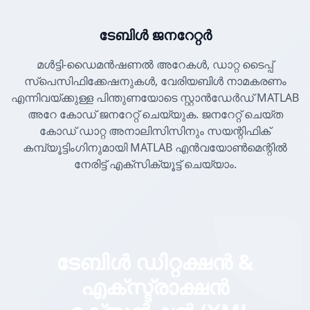
ടേബിൾ ജനറേറ്റർ
മൾട്ടി-ഡൈമൻഷണൽ അറേകൾ, ഡാറ്റ ടൈപ്പ്
സ്പെസിഫിക്കേഷനുകൾ, വേരിയബിൾ നാമകരണം
എന്നിവയ്ക്കുള്ള പിന്തുണയോടെ സ്റ്റാൻഡേർഡ് MATLAB
അറേ കോഡ് ജനറേറ്റ് ചെയ്യുക. ജനറേറ്റ് ചെയ്ത
കോഡ് ഡാറ്റ അനാലിസിസിനും സയന്റിഫിക്
കമ്പ്യൂട്ടിംഗിനുമായി MATLAB എൻവയോൺമെന്റിൽ
നേരിട്ട് എക്സിക്യൂട്ട് ചെയ്യാം.
ടേബിൾ ഡിറ്റക്ഷൻ &
എക്സ്ട്രാക്ഷൻ