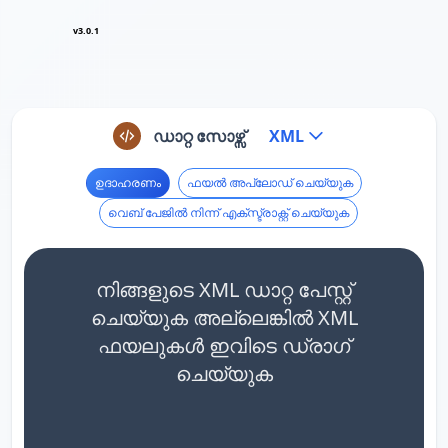
v3.0.1
ഡാറ്റ സോഴ്സ്
XML
ഉദാഹരണം
ഫയൽ അപ്‌ലോഡ് ചെയ്യുക
വെബ് പേജിൽ നിന്ന് എക്സ്ട്രാക്റ്റ് ചെയ്യുക
നിങ്ങളുടെ XML ഡാറ്റ പേസ്റ്റ്
ചെയ്യുക അല്ലെങ്കിൽ XML
ഫയലുകൾ ഇവിടെ ഡ്രാഗ്
ചെയ്യുക