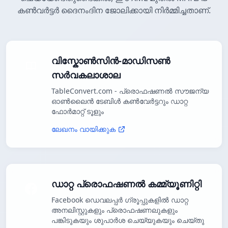
കൺവർട്ടർ ദൈനംദിന ജോലിക്കായി നിർമ്മിച്ചതാണ്.
വിസ്കോൺസിൻ-മാഡിസൺ
സർവകലാശാല
TableConvert.com - പ്രൊഫഷണൽ സൗജന്യ
ഓൺലൈൻ ടേബിൾ കൺവേർട്ടറും ഡാറ്റ
ഫോർമാറ്റ് ടൂളും
ലേഖനം വായിക്കുക
ഡാറ്റ പ്രൊഫഷണൽ കമ്മ്യൂണിറ്റി
Facebook ഡെവലപ്പർ ഗ്രൂപ്പുകളിൽ ഡാറ്റ
അനലിസ്റ്റുകളും പ്രൊഫഷണലുകളും
പങ്കിടുകയും ശുപാർശ ചെയ്യുകയും ചെയ്തു