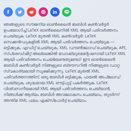
ഞങ്ങളുടെ സൗജന്യ ഓൺലൈൻ ടേബിൾ കൺവർട്ടർ
ഉപയോഗിച്ച് LaTeX ഓൺലൈനിൽ XML ആയി പരിവർത്തനം
ചെയ്യുക. LaTeX മുതൽ XML കൺവർട്ടർ: LaTeX
സെക്കൻഡുകളിൽ XML ആയി പരിവർത്തനം ചെയ്യുക —
ഒട്ടിക്കുക, എഡിറ്റ് ചെയ്യുക, XML ഡൗൺലോഡ് ചെയ്യുക. API,
സ്പ്രെഡ്ഷീറ്റ് അല്ലെങ്കിൽ ഡോക്യുമെന്റേഷനായി LaTeX XML
ആയി പരിവർത്തനം ചെയ്യേണ്ടതുണ്ടോ? ഈ ഓൺലൈൻ
ടേബിൾ കൺവർട്ടർ നിങ്ങളുടെ ബ്രൗസറിൽ നിങ്ങളുടെ ഡാറ്റ
സ്വകാര്യമായി സൂക്ഷിക്കുന്നു. LaTeX മുതൽ XML
പരിവർത്തനത്തിന്, ഒരു ടേബിൾ ഒട്ടിക്കുക, ഫയൽ അപ്‌ലോഡ്
ചെയ്യുക, ശുദ്ധമായ XML ഔട്ട്‌പുട്ട് പകർത്തുക. LaTeX
വിശ്വസനീയമായി XML ആയി പരിവർത്തനം ചെയ്യാൻ,
നിങ്ങൾക്ക് ആദ്യം ടേബിൾ അവലോകനം ചെയ്യാം, തുടർന്ന്
അന്തിമ XML ഫലം എക്സ്‌പോർട്ട് ചെയ്യാം.