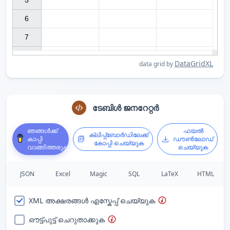
5

6

7

DataGridXL
data grid by
ടേബിൾ ജനറേറ്റർ
ഞങ്ങൾക്ക്
ഫയൽ
ക്ലിപ്പ്ബോർഡിലേക്ക്
കാപ്പി
ഡൗൺലോഡ്
കോപ്പി ചെയ്യുക
വാങ്ങിത്തരുക
ചെയ്യുക
JSON
Excel
Magic
SQL
LaTeX
HTML
XML അക്ഷരങ്ങൾ എസ്കേപ്പ് ചെയ്യുക
ഔട്ട്പുട്ട് ചെറുതാക്കുക