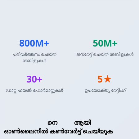
800M+
50M+
പരിവർത്തനം ചെയ്ത
ജനറേറ്റ് ചെയ്ത ടേബിളുകൾ
ടേബിളുകൾ
30+
5★
ഡാറ്റ ഫയൽ ഫോർമാറ്റുകൾ
ഉപയോക്തൃ റേറ്റിംഗ്
LaTeX ടേബിൾ
നെ
XML
ആയി
ഓൺലൈനിൽ കൺവേർട്ട് ചെയ്യുക