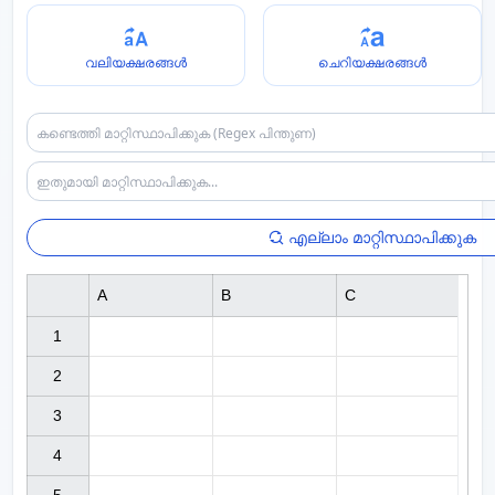
വലിയക്ഷരങ്ങൾ
ചെറിയക്ഷരങ്ങൾ
എല്ലാം മാറ്റിസ്ഥാപിക്കുക
A
B
C
1

2

3

4
