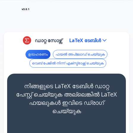
v3.0.1
ഡാറ്റ സോഴ്സ്
LaTeX ടേബിൾ
ഉദാഹരണം
ഫയൽ അപ്‌ലോഡ് ചെയ്യുക
വെബ് പേജിൽ നിന്ന് എക്സ്ട്രാക്റ്റ് ചെയ്യുക
നിങ്ങളുടെ LaTeX ടേബിൾ ഡാറ്റ
പേസ്റ്റ് ചെയ്യുക അല്ലെങ്കിൽ LaTeX
ഫയലുകൾ ഇവിടെ ഡ്രാഗ്
ചെയ്യുക