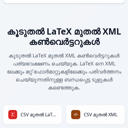
കൂടുതൽ LaTeX മുതൽ XML
കൺവെർട്ടറുകൾ
കൂടുതൽ LaTeX മുതൽ XML കൺവെർട്ടറുകൾ
പര്യവേക്ഷണം ചെയ്യുക. LaTeX നെ XML
ലേക്കും മറ്റ് ഫോർമാറ്റുകളിലേക്കും പരിവർത്തനം
ചെയ്യുന്നതിനുള്ള ബന്ധപ്പെട്ട ടൂളുകൾ
കണ്ടെത്തുക.
CSV മുതൽ LaTeX
CSV മുതൽ XML