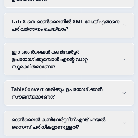
LaTeX നെ ഓൺലൈനിൽ XML ലേക്ക് എങ്ങനെ
പരിവർത്തനം ചെയ്യാം?
ഈ ഓൺലൈൻ കൺവേർട്ടർ
ഉപയോഗിക്കുമ്പോൾ എന്റെ ഡാറ്റ
സുരക്ഷിതമാണോ?
TableConvert ശരിക്കും ഉപയോഗിക്കാൻ
സൗജന്യമാണോ?
ഓൺലൈൻ കൺവേർട്ടറിന് എന്ത് ഫയൽ
സൈസ് പരിധികളാണുള്ളത്?