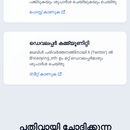
പങ്കിടുകയും ശുപാർശ ചെയ്യുകയും ചെയ്തു
പോസ്റ്റ് കാണുക
ഡെവലപ്പർ കമ്മ്യൂണിറ്റി
ടേബിൾ പരിവർത്തനത്തിനായി X (Twitter) ൽ
@xiaoying_eth ഉം മറ്റ് ഡെവലപ്പർമാരും
ശുപാർശ ചെയ്തു
ട്വീറ്റ് കാണുക
പതിവായി ചോദിക്കുന്ന