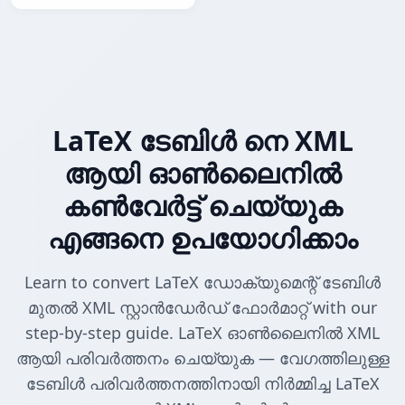
LaTeX ടേബിൾ നെ XML
ആയി ഓൺലൈനിൽ
കൺവേർട്ട് ചെയ്യുക
എങ്ങനെ ഉപയോഗിക്കാം
Learn to convert LaTeX ഡോക്യുമെന്റ് ടേബിൾ
മുതൽ XML സ്റ്റാൻഡേർഡ് ഫോർമാറ്റ് with our
step-by-step guide. LaTeX ഓൺലൈനിൽ XML
ആയി പരിവർത്തനം ചെയ്യുക — വേഗത്തിലുള്ള
ടേബിൾ പരിവർത്തനത്തിനായി നിർമ്മിച്ച LaTeX