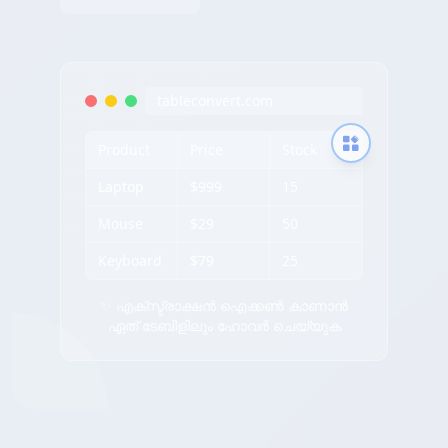
tableconvert.com
Product
Price
Stock
Laptop
$999
15
Mouse
$29
50
Keyboard
$79
25
✨ എക്സ്ട്രാക്ഷൻ ഐക്കൺ കാണാൻ
ഏത് ടേബിളിലും ഹോവർ ചെയ്യുക