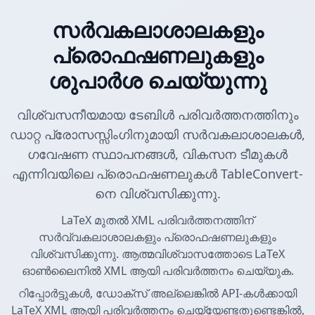
സർവകലാശാലകളും
പ്രൊഫഷണലുകളും
ശുപാർശ ചെയ്യുന്നു
വിശ്വസനീയമായ ടേബിൾ പരിവർത്തനത്തിനും
ഡാറ്റ പ്രോസസ്സിംഗിനുമായി സർവകലാശാലകൾ,
ഗവേഷണ സ്ഥാപനങ്ങൾ, വികസന ടീമുകൾ
എന്നിവയിലെ പ്രൊഫഷണലുകൾ TableConvert-
നെ വിശ്വസിക്കുന്നു.
LaTeX മുതൽ XML പരിവർത്തനത്തിന്
സർവ്വകലാശാലകളും പ്രൊഫഷണലുകളും
വിശ്വസിക്കുന്നു. ആത്മവിശ്വാസത്തോടെ LaTeX
ഓൺലൈനിൽ XML ആയി പരിവർത്തനം ചെയ്യുക.
റിപ്പോർട്ടുകൾ, ഡോക്സ് അല്ലെങ്കിൽ API-കൾക്കായി
LaTeX XML ആയി പരിവർത്തനം ചെയ്യേണ്ടതുണ്ടെങ്കിൽ,