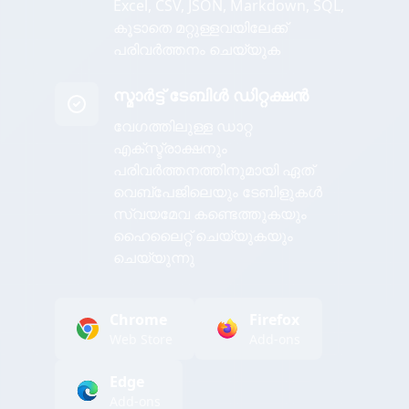
Excel, CSV, JSON, Markdown, SQL,
കൂടാതെ മറ്റുള്ളവയിലേക്ക്
പരിവർത്തനം ചെയ്യുക
സ്മാർട്ട് ടേബിൾ ഡിറ്റക്ഷൻ
വേഗത്തിലുള്ള ഡാറ്റ
എക്സ്ട്രാക്ഷനും
പരിവർത്തനത്തിനുമായി ഏത്
വെബ്പേജിലെയും ടേബിളുകൾ
സ്വയമേവ കണ്ടെത്തുകയും
ഹൈലൈറ്റ് ചെയ്യുകയും
ചെയ്യുന്നു
Chrome
Firefox
Web Store
Add-ons
Edge
Add-ons