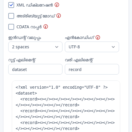
XML ഡിക്ലറേഷൻ
അട്രിബ്യൂട്ട് മോഡ്
CDATA റാപ്പർ
ഇൻഡന്റ് വലുപ്പം
എൻകോഡിംഗ്
റൂട്ട് എലിമെന്റ്
വരി എലിമെന്റ്