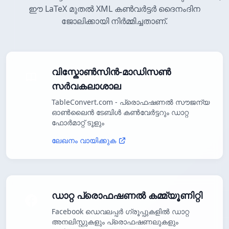
ഈ LaTeX മുതൽ XML കൺവർട്ടർ ദൈനംദിന
ജോലിക്കായി നിർമ്മിച്ചതാണ്.
വിസ്കോൺസിൻ-മാഡിസൺ
സർവകലാശാല
TableConvert.com - പ്രൊഫഷണൽ സൗജന്യ
ഓൺലൈൻ ടേബിൾ കൺവേർട്ടറും ഡാറ്റ
ഫോർമാറ്റ് ടൂളും
ലേഖനം വായിക്കുക
ഡാറ്റ പ്രൊഫഷണൽ കമ്മ്യൂണിറ്റി
Facebook ഡെവലപ്പർ ഗ്രൂപ്പുകളിൽ ഡാറ്റ
അനലിസ്റ്റുകളും പ്രൊഫഷണലുകളും