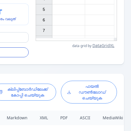
5

രം വലുത്
6

7

DataGridXL
data grid by
ഫയൽ
ക്ലിപ്പ്ബോർഡിലേക്ക്
ഡൗൺലോഡ്
കോപ്പി ചെയ്യുക
ുണ
ചെയ്യുക
Markdown
XML
PDF
ASCII
MediaWiki