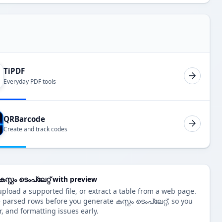
TiPDF
Everyday PDF tools
QRBarcode
Create and track codes
റ്റം ടെംപ്ലേറ്റ് with preview
load a supported file, or extract a table from a web page.
parsed rows before you generate കസ്റ്റം ടെംപ്ലേറ്റ്, so you
r, and formatting issues early.