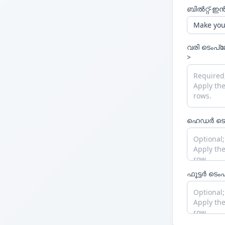
{ENR}
വരികളുടെ
അവ
ബിൽറ്റ്-ഇൻ 
{x ...}
JavaScript കോഡ
{...
\
}
ബ്രേസുകൾ {...} 
വരി ടെംപ്ലേറ
>
ഹെഡർ ടെംപ
ഫൂട്ടർ ടെംപ്