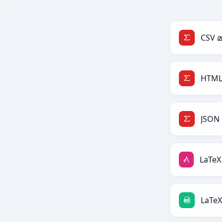
CSV 
HTML
JSON
LaTe