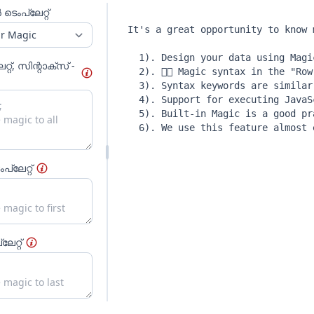
സാന
ലൈൻ
നമ്പർ
ടെംപ്ലേറ്റ്
്
എക്സിക്യൂട്ട്
ചെയ്യുക, ഉദാ: {x new Date()}
ഔട്ട്പുട്ട് ചെയ്യാൻ ബാക്ക്സ്ലാഷ്
\
ഉപയോഗിക്കുക
്റ്, സിന്റാക്സ് -
്ലേറ്റ്
ലേറ്റ്