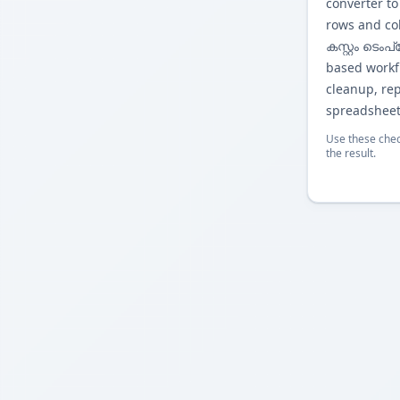
converter to
rows and co
കസ്റ്റം ടെംപ്
based workfl
cleanup, re
spreadsheet
Use these chec
the result.