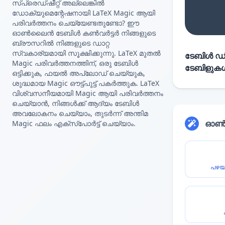
സ്പ്രെഡ്ഷീറ്റ് അല്ലെങ്കിൽ
ഡോക്യുമെന്റേഷനായി LaTeX Magic ആയി
പരിവർത്തനം ചെയ്യേണ്ടതുണ്ടോ? ഈ
ഓൺലൈൻ ടേബിൾ കൺവർട്ടർ നിങ്ങളുടെ
ബ്രൗസറിൽ നിങ്ങളുടെ ഡാറ്റ
സ്വകാര്യമായി സൂക്ഷിക്കുന്നു. LaTeX മുതൽ
ടേബിൾ ഡിറ
Magic പരിവർത്തനത്തിന്, ഒരു ടേബിൾ
ടേബിളുകൾ 
ഒട്ടിക്കുക, ഫയൽ അപ്‌ലോഡ് ചെയ്യുക,
ശുദ്ധമായ Magic ഔട്ട്‌പുട്ട് പകർത്തുക. LaTeX
വിശ്വസനീയമായി Magic ആയി പരിവർത്തനം
ചെയ്യാൻ, നിങ്ങൾക്ക് ആദ്യം ടേബിൾ
അവലോകനം ചെയ്യാം, തുടർന്ന് അന്തിമ
ഓൺല
Magic ഫലം എക്സ്‌പോർട്ട് ചെയ്യാം.
പഴയ