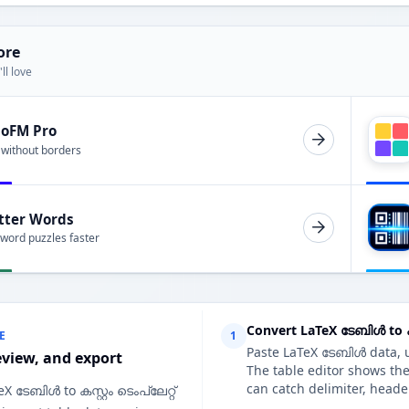
ore
ll love
ioFM Pro
 without borders
tter Words
 word puzzles faster
Convert LaTeX ടേബിൾ to കസ്
E
1
Paste LaTeX ടേബിൾ data, up
eview, and export
The table editor shows the 
can catch delimiter, heade
eX ടേബിൾ to കസ്റ്റം ടെംപ്ലേറ്റ്