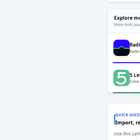
Explore m
More tools you'
Rad
Radio
5 Le
Solve
QUICK GUID
Import, r
Use this LaT