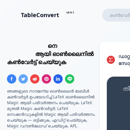
v3.0.1
TableConvert
LaTeX ടേബിൾ
നെ
കസ്റ്റം
ടെംപ്ലേറ്റ്
ആയി ഓൺലൈനിൽ
ഡാറ്റ
കൺവേർട്ട് ചെയ്യുക
സോഴ്
നി
ഞങ്ങളുടെ സൗജന്യ ഓൺലൈൻ ടേബിൾ
കൺവർട്ടർ ഉപയോഗിച്ച് LaTeX ഓൺലൈനിൽ
Magic ആയി പരിവർത്തനം ചെയ്യുക. LaTeX
മുതൽ Magic കൺവർട്ടർ: LaTeX
സെക്കൻഡുകളിൽ Magic ആയി പരിവർത്തനം
ചെയ്യുക — ഒട്ടിക്കുക, എഡിറ്റ് ചെയ്യുക,
Magic ഡൗൺലോഡ് ചെയ്യുക. API,