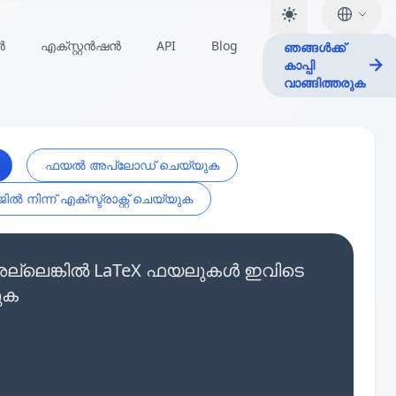
ർ
എക്സ്റ്റൻഷൻ
API
Blog
ഞങ്ങൾക്ക്
കാപ്പി
വാങ്ങിത്തരുക
ഫയൽ അപ്‌ലോഡ് ചെയ്യുക
ൽ നിന്ന് എക്സ്ട്രാക്റ്റ് ചെയ്യുക
ുക അല്ലെങ്കിൽ LaTeX ഫയലുകൾ ഇവിടെ
ുക