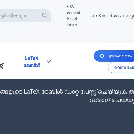
CSV
മുതൽ
LaTeX ടേബിൾ ജനറേറ്റ
Excel
വരെ
ഉദാഹരണം
LaTeX
സ്
ടേബിൾ
വെബ് പേജി
ങ്ങളുടെ LaTeX ടേബിൾ ഡാറ്റ പേസ്റ്റ് ചെയ്യ
ഡ്രാഗ് ചെയ്യ