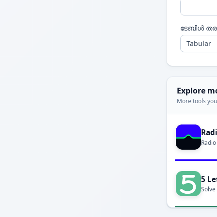
ടേബിൾ തര
Explore m
More tools you'
Rad
Radio
5 Le
Solve