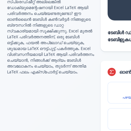
സ്പ്രെഡ്ഷീറ്റ് അല്ലെങ്കിൽ
ഡോക്യുമെന്റേഷനായി Excel LaTeX ആയി
പരിവർത്തനം ചെയ്യേണ്ടതുണ്ടോ? ഈ
ഓൺലൈൻ ടേബിൾ കൺവർട്ടർ നിങ്ങളുടെ
ബ്രൗസറിൽ നിങ്ങളുടെ ഡാറ്റ
സ്വകാര്യമായി സൂക്ഷിക്കുന്നു. Excel മുതൽ
ടേബിൾ ഡിറ
LaTeX പരിവർത്തനത്തിന്, ഒരു ടേബിൾ
ടേബിളുകൾ 
ഒട്ടിക്കുക, ഫയൽ അപ്‌ലോഡ് ചെയ്യുക,
ശുദ്ധമായ LaTeX ഔട്ട്‌പുട്ട് പകർത്തുക. Excel
വിശ്വസനീയമായി LaTeX ആയി പരിവർത്തനം
ചെയ്യാൻ, നിങ്ങൾക്ക് ആദ്യം ടേബിൾ
അവലോകനം ചെയ്യാം, തുടർന്ന് അന്തിമ
ഓൺല
LaTeX ഫലം എക്സ്‌പോർട്ട് ചെയ്യാം.
പഴയ