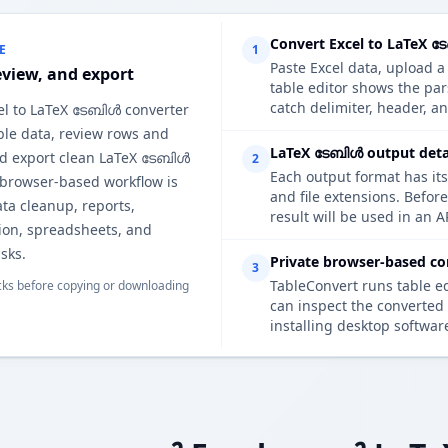
Convert Excel to LaTeX ട
E
1
Paste Excel data, upload a
eview, and export
table editor shows the pa
catch delimiter, header, an
cel to LaTeX ടേബിൾ converter
ble data, review rows and
LaTeX ടേബിൾ output detai
d export clean LaTeX ടേബിൾ
2
Each output format has its
 browser-based workflow is
and file extensions. Befo
ata cleanup, reports,
result will be used in an A
on, spreadsheets, and
sks.
Private browser-based co
3
TableConvert runs table e
ks before copying or downloading
can inspect the converted 
installing desktop softwar