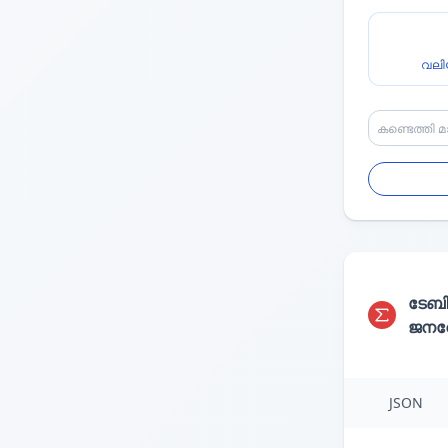
വലി
ടേബ
ജനറേ
JSON