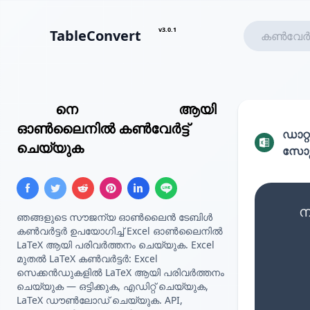
v3.0.1
TableConvert
Excel
നെ
LaTeX ടേബിൾ
ആയി
ഓൺലൈനിൽ കൺവേർട്ട്
ഡാറ്റ
ചെയ്യുക
സോഴ്
ന
ഞങ്ങളുടെ സൗജന്യ ഓൺലൈൻ ടേബിൾ
കൺവർട്ടർ ഉപയോഗിച്ച് Excel ഓൺലൈനിൽ
LaTeX ആയി പരിവർത്തനം ചെയ്യുക. Excel
മുതൽ LaTeX കൺവർട്ടർ: Excel
സെക്കൻഡുകളിൽ LaTeX ആയി പരിവർത്തനം
ചെയ്യുക — ഒട്ടിക്കുക, എഡിറ്റ് ചെയ്യുക,
LaTeX ഡൗൺലോഡ് ചെയ്യുക. API,