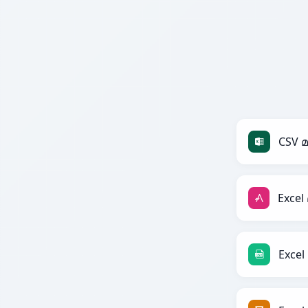
CSV 
Exce