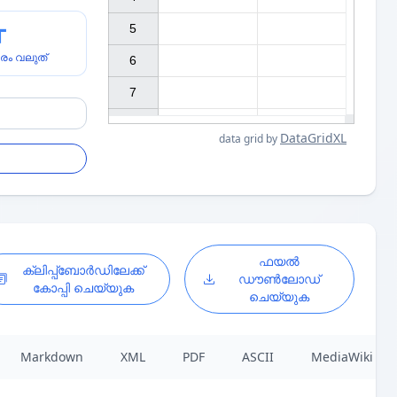
5

രം വലുത്
6

7

DataGridXL
data grid by
ഫയൽ
ക്ലിപ്പ്ബോർഡിലേക്ക്
ഡൗൺലോഡ്
കോപ്പി ചെയ്യുക
ചെയ്യുക
Markdown
XML
PDF
ASCII
MediaWiki