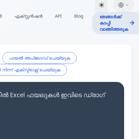
ർ
എക്സ്റ്റൻഷൻ
API
Blog
ഞങ്ങൾക്ക്
കാപ്പി
വാങ്ങിത്തരുക
ഫയൽ അപ്‌ലോഡ് ചെയ്യുക
ിന്ന് എക്സ്ട്രാക്റ്റ് ചെയ്യുക
െങ്കിൽ Excel ഫയലുകൾ ഇവിടെ ഡ്രാഗ്