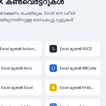
eX കൺവെർട്ടറുകൾ
േക്ഷണം ചെയ്യുക. Excel നെ LaTeX
െയ്യുന്നതിനുള്ള ബന്ധപ്പെട്ട ടൂളുകൾ
Excel മുതൽ ActionScript
Excel മുതൽ ASCII
Excel മുതൽ Avro
Excel മുതൽ BBCode
Excel മുതൽ Excel
Excel മുതൽ Firebase