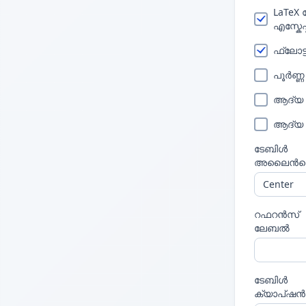
LaTeX
എസ്കേപ
ഫ്ലോട്
പൂർണ്ണ
ആദ്യ
ആദ്യ
ടേബിൾ
അലൈൻമെന
റഫറൻസ്
ലേബൽ
ടേബിൾ
ക്യാപ്ഷൻ