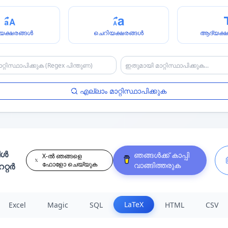
യക്ഷരങ്ങൾ
ചെറിയക്ഷരങ്ങൾ
ആദ്യക്ഷ
എല്ലാം മാറ്റിസ്ഥാപിക്കുക
ിൾ
ഞങ്ങൾക്ക് കാപ്പി
X-ൽ ഞങ്ങളെ
ഫോളോ ചെയ്യുക
വാങ്ങിത്തരുക
റ്റർ
LaTeX
Excel
Magic
SQL
HTML
CSV