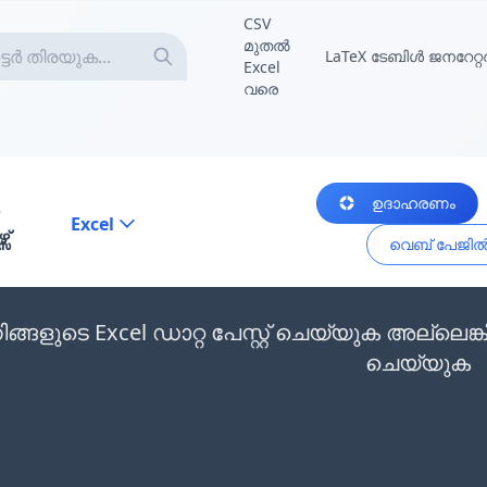
CSV
മുതൽ
LaTeX ടേബിൾ ജനറേറ്റ
Excel
വരെ
ഉദാഹരണം
Excel
സ്
വെബ് പേജിൽ ന
ിങ്ങളുടെ Excel ഡാറ്റ പേസ്റ്റ് ചെയ്യുക അല്ല
ചെയ്യുക