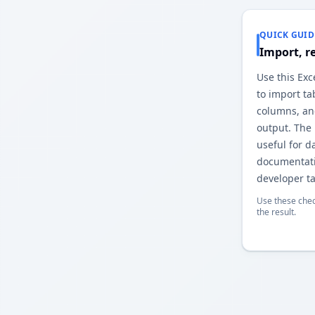
QUICK GUID
Import, r
Use this Ex
to import ta
columns, an
output. The
useful for d
documentati
developer ta
Use these chec
the result.