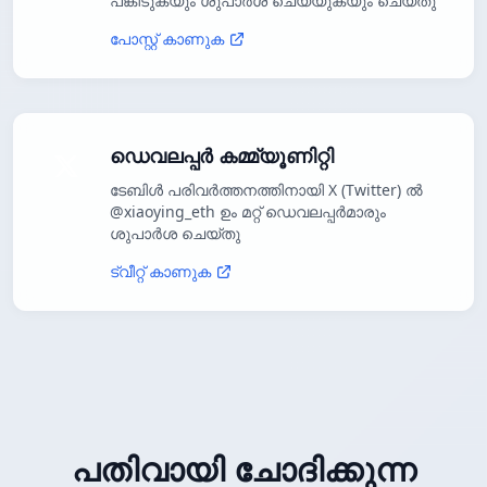
പങ്കിടുകയും ശുപാർശ ചെയ്യുകയും ചെയ്തു
പോസ്റ്റ് കാണുക
ഡെവലപ്പർ കമ്മ്യൂണിറ്റി
ടേബിൾ പരിവർത്തനത്തിനായി X (Twitter) ൽ
@xiaoying_eth ഉം മറ്റ് ഡെവലപ്പർമാരും
ശുപാർശ ചെയ്തു
ട്വീറ്റ് കാണുക
പതിവായി ചോദിക്കുന്ന