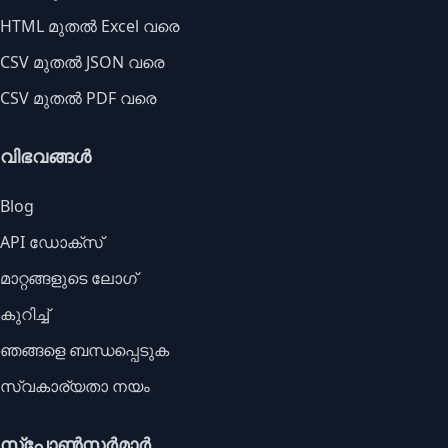
HTML മുതൽ Excel വരെ
CSV മുതൽ JSON വരെ
CSV മുതൽ PDF വരെ
വിഭവങ്ങൾ
Blog
API ഡോക്സ്
മാറ്റങ്ങളുടെ ലോഗ്
കുറിച്ച്
ഞങ്ങളെ ബന്ധപ്പെടുക
സ്വകാര്യതാ നയം
സ്പോൺസർമാർ