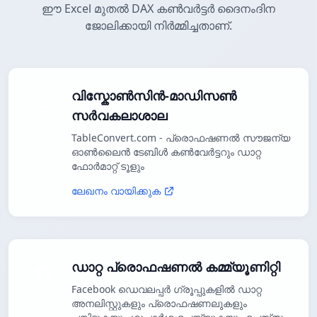
ഈ Excel മുതൽ DAX കൺവർട്ടർ ദൈനംദിന
ജോലിക്കായി നിർമ്മിച്ചതാണ്.
വിസ്കോൺസിൻ-മാഡിസൺ
സർവകലാശാല
TableConvert.com - പ്രൊഫഷണൽ സൗജന്യ
ഓൺലൈൻ ടേബിൾ കൺവേർട്ടറും ഡാറ്റ
ഫോർമാറ്റ് ടൂളും
ലേഖനം വായിക്കുക
ഡാറ്റ പ്രൊഫഷണൽ കമ്മ്യൂണിറ്റി
Facebook ഡെവലപ്പർ ഗ്രൂപ്പുകളിൽ ഡാറ്റ
അനലിസ്റ്റുകളും പ്രൊഫഷണലുകളും