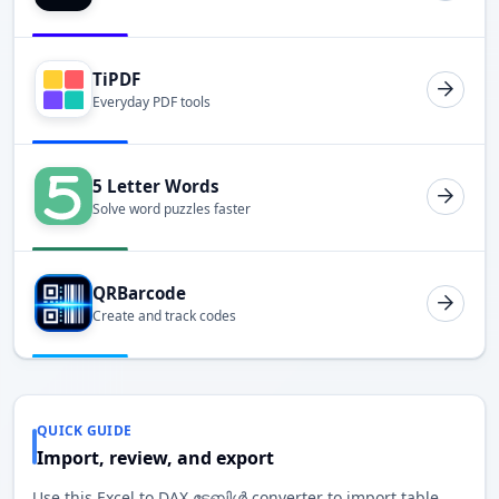
TiPDF
Everyday PDF tools
5 Letter Words
Solve word puzzles faster
QRBarcode
Create and track codes
QUICK GUIDE
Import, review, and export
Use this Excel to DAX ടേബിൾ converter to import table