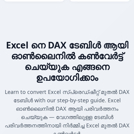
Excel നെ DAX ടേബിൾ ആയി
ഓൺലൈനിൽ കൺവേർട്ട്
ചെയ്യുക എങ്ങനെ
ഉപയോഗിക്കാം
Learn to convert Excel സ്പ്രെഡ്ഷീറ്റ് മുതൽ DAX
ടേബിൾ with our step-by-step guide. Excel
ഓൺലൈനിൽ DAX ആയി പരിവർത്തനം
ചെയ്യുക — വേഗത്തിലുള്ള ടേബിൾ
പരിവർത്തനത്തിനായി നിർമ്മിച്ച Excel മുതൽ DAX
കൺവർട്ടർ.