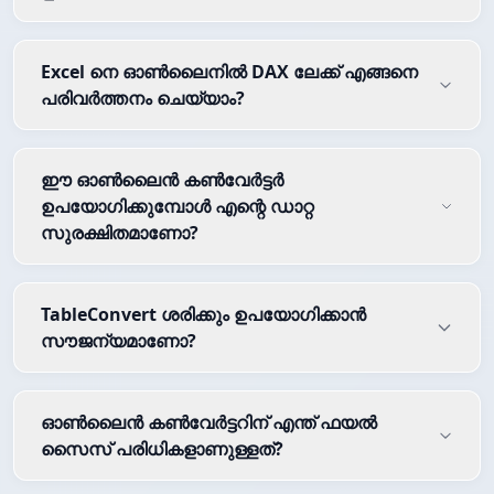
Excel നെ ഓൺലൈനിൽ DAX ലേക്ക് എങ്ങനെ
പരിവർത്തനം ചെയ്യാം?
ഈ ഓൺലൈൻ കൺവേർട്ടർ
ഉപയോഗിക്കുമ്പോൾ എന്റെ ഡാറ്റ
സുരക്ഷിതമാണോ?
TableConvert ശരിക്കും ഉപയോഗിക്കാൻ
സൗജന്യമാണോ?
ഓൺലൈൻ കൺവേർട്ടറിന് എന്ത് ഫയൽ
സൈസ് പരിധികളാണുള്ളത്?