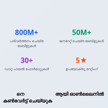
800M+
50M+
പരിവർത്തനം ചെയ്ത
ജനറേറ്റ് ചെയ്ത ടേബിളുകൾ
ടേബിളുകൾ
30+
5★
ഡാറ്റ ഫയൽ ഫോർമാറ്റുകൾ
ഉപയോക്തൃ റേറ്റിംഗ്
Excel
നെ
DAX ടേബിൾ
ആയി ഓൺലൈനിൽ
കൺവേർട്ട് ചെയ്യുക