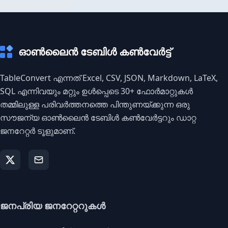
ഓൺലൈൻ ടേബിൾ കൺവേർട്ട്
TableConvert എന്നത് Excel, CSV, JSON, Markdown, LaTeX,
SQL എന്നിവയും മറ്റും ഉൾപ്പെടെ 30+ ഫോർമാറ്റുകൾ
തമ്മിലുള്ള പരിവർത്തനത്തെ പിന്തുണയ്ക്കുന്ന ഒരു
സൗജന്യ ഓൺലൈൻ ടേബിൾ കൺവേർട്ടറും ഡാറ്റ
ജനറേറ്റർ ടൂളുമാണ്.
ജനപ്രിയ ജനറേറ്ററുകൾ