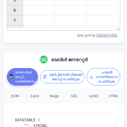
5

6

7

DataGridXL
data grid by
ടേബിൾ ജനറേറ്റർ
ഞങ്ങൾക്ക്
ഫയൽ
ക്ലിപ്പ്ബോർഡിലേക്ക്
കാപ്പി
ഡൗൺലോഡ്
കോപ്പി ചെയ്യുക
വാങ്ങിത്തരുക
ചെയ്യുക
JSON
Excel
Magic
SQL
LaTeX
HTML