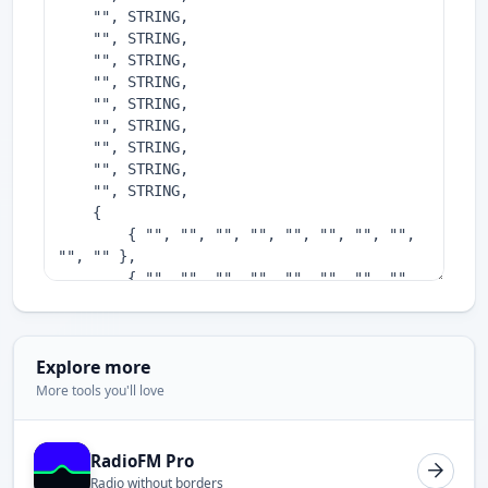
Explore more
More tools you'll love
RadioFM Pro
Radio without borders