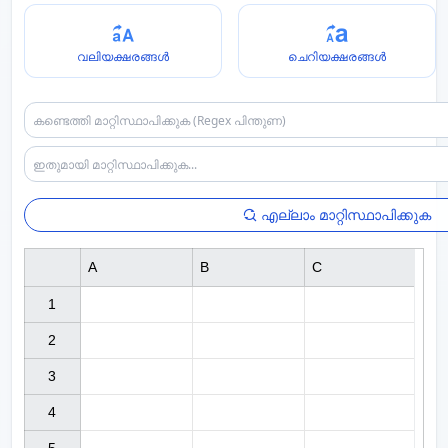
വലിയക്ഷരങ്ങൾ
ചെറിയക്ഷരങ്ങൾ
എല്ലാം മാറ്റിസ്ഥാപിക്കുക
A
B
C
1

2

3

4
