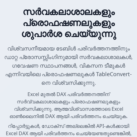
സർവകലാശാലകളും
പ്രൊഫഷണലുകളും
ശുപാർശ ചെയ്യുന്നു
വിശ്വസനീയമായ ടേബിൾ പരിവർത്തനത്തിനും
ഡാറ്റ പ്രോസസ്സിംഗിനുമായി സർവകലാശാലകൾ,
ഗവേഷണ സ്ഥാപനങ്ങൾ, വികസന ടീമുകൾ
എന്നിവയിലെ പ്രൊഫഷണലുകൾ TableConvert-
നെ വിശ്വസിക്കുന്നു.
Excel മുതൽ DAX പരിവർത്തനത്തിന്
സർവ്വകലാശാലകളും പ്രൊഫഷണലുകളും
വിശ്വസിക്കുന്നു. ആത്മവിശ്വാസത്തോടെ Excel
ഓൺലൈനിൽ DAX ആയി പരിവർത്തനം ചെയ്യുക.
റിപ്പോർട്ടുകൾ, ഡോക്സ് അല്ലെങ്കിൽ API-കൾക്കായി
Excel DAX ആയി പരിവർത്തനം ചെയ്യേണ്ടതുണ്ടെങ്കിൽ,