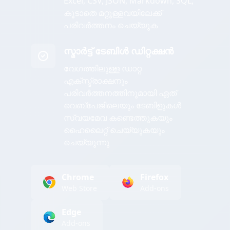
Excel, CSV, JSON, Markdown, SQL,
കൂടാതെ മറ്റുള്ളവയിലേക്ക്
പരിവർത്തനം ചെയ്യുക
സ്മാർട്ട് ടേബിൾ ഡിറ്റക്ഷൻ
വേഗത്തിലുള്ള ഡാറ്റ
എക്സ്ട്രാക്ഷനും
പരിവർത്തനത്തിനുമായി ഏത്
വെബ്പേജിലെയും ടേബിളുകൾ
സ്വയമേവ കണ്ടെത്തുകയും
ഹൈലൈറ്റ് ചെയ്യുകയും
ചെയ്യുന്നു
Chrome
Firefox
Web Store
Add-ons
Edge
Add-ons