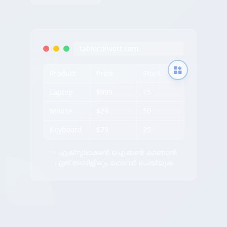
tableconvert.com
Product
Price
Stock
Laptop
$999
15
Mouse
$29
50
Keyboard
$79
25
✨ എക്സ്ട്രാക്ഷൻ ഐക്കൺ കാണാൻ
ഏത് ടേബിളിലും ഹോവർ ചെയ്യുക