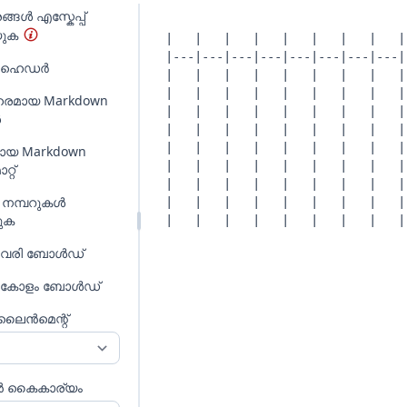
്ങൾ എസ്കേപ്പ്
യുക
 ഹെഡർ
രമായ Markdown
ൾ
ായ Markdown
്റ്
നമ്പറുകൾ
ുക
 വരി ബോൾഡ്
 കോളം ബോൾഡ്
 അലൈൻമെന്റ്
ൻ കൈകാര്യം