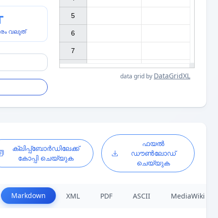
5

രം വലുത്
6

7

DataGridXL
data grid by
ഫയൽ
ക്ലിപ്പ്ബോർഡിലേക്ക്
ഡൗൺലോഡ്
കോപ്പി ചെയ്യുക
ചെയ്യുക
Markdown
XML
PDF
ASCII
MediaWiki