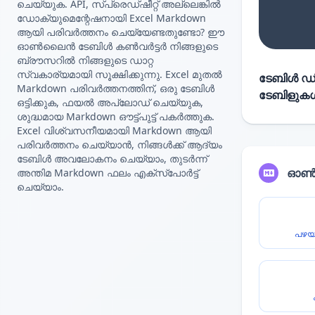
ചെയ്യുക. API, സ്പ്രെഡ്ഷീറ്റ് അല്ലെങ്കിൽ
ഡോക്യുമെന്റേഷനായി Excel Markdown
ആയി പരിവർത്തനം ചെയ്യേണ്ടതുണ്ടോ? ഈ
ഓൺലൈൻ ടേബിൾ കൺവർട്ടർ നിങ്ങളുടെ
ബ്രൗസറിൽ നിങ്ങളുടെ ഡാറ്റ
സ്വകാര്യമായി സൂക്ഷിക്കുന്നു. Excel മുതൽ
ടേബിൾ ഡിറ
Markdown പരിവർത്തനത്തിന്, ഒരു ടേബിൾ
ടേബിളുകൾ 
ഒട്ടിക്കുക, ഫയൽ അപ്‌ലോഡ് ചെയ്യുക,
ശുദ്ധമായ Markdown ഔട്ട്‌പുട്ട് പകർത്തുക.
Excel വിശ്വസനീയമായി Markdown ആയി
പരിവർത്തനം ചെയ്യാൻ, നിങ്ങൾക്ക് ആദ്യം
ടേബിൾ അവലോകനം ചെയ്യാം, തുടർന്ന്
ഓൺല
അന്തിമ Markdown ഫലം എക്സ്‌പോർട്ട്
ചെയ്യാം.
പഴയ