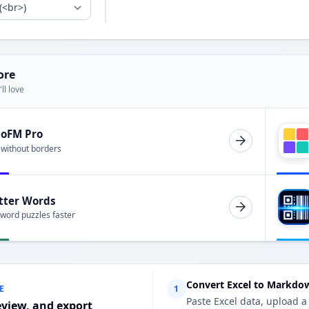
ore
ll love
ioFM Pro
 without borders
tter Words
 word puzzles faster
Convert Excel to Markdo
E
1
Paste Excel data, upload a
eview, and export