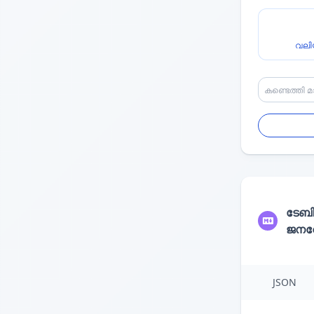
വലി
ടേബ
ജനറേ
JSON