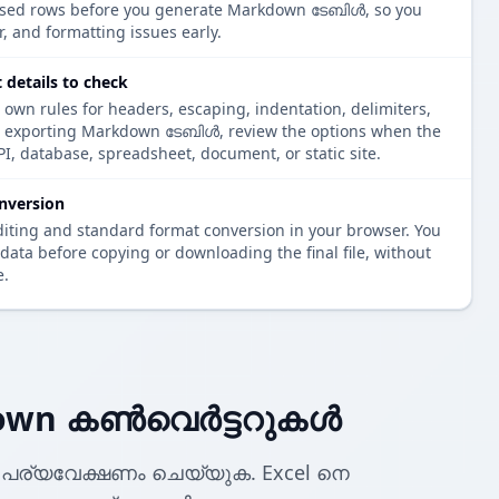
arsed rows before you generate Markdown ടേബിൾ, so you
r, and formatting issues early.
etails to check
 own rules for headers, escaping, indentation, delimiters,
re exporting Markdown ടേബിൾ, review the options when the
PI, database, spreadsheet, document, or static site.
nversion
diting and standard format conversion in your browser. You
data before copying or downloading the final file, without
e.
down കൺവെർട്ടറുകൾ
പര്യവേക്ഷണം ചെയ്യുക. Excel നെ