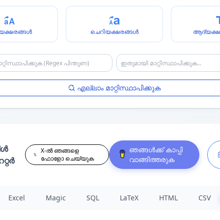
യക്ഷരങ്ങൾ
ചെറിയക്ഷരങ്ങൾ
ആദ്യക്ഷ
എല്ലാം മാറ്റിസ്ഥാപിക്കുക
ിൾ
ഞങ്ങൾക്ക് കാപ്പി
X-ൽ ഞങ്ങളെ
ഫോളോ ചെയ്യുക
വാങ്ങിത്തരുക
റ്റർ
Excel
Magic
SQL
LaTeX
HTML
CSV