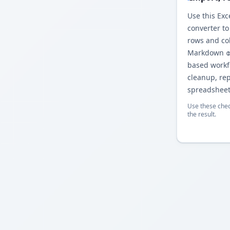
Use this Ex
converter to
rows and co
Markdown ട
based workfl
cleanup, re
spreadsheet
Use these chec
the result.