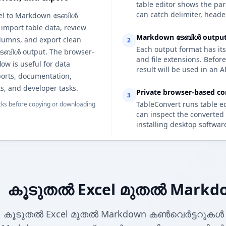
table editor shows the p
can catch delimiter, heade
cel to Markdown ടേബിൾ
 import table data, review
Markdown ടേബിൾ output d
lumns, and export clean
2
Each output format has its
േബിൾ output. The browser-
and file extensions. Befo
ow is useful for data
result will be used in an A
ports, documentation,
s, and developer tasks.
Private browser-based co
3
TableConvert runs table e
ks before copying or downloading
can inspect the converted 
installing desktop softwar
കൂടുതൽ Excel മുതൽ Mark
കൂടുതൽ Excel മുതൽ Markdown കൺവെർട്ടറുകൾ 