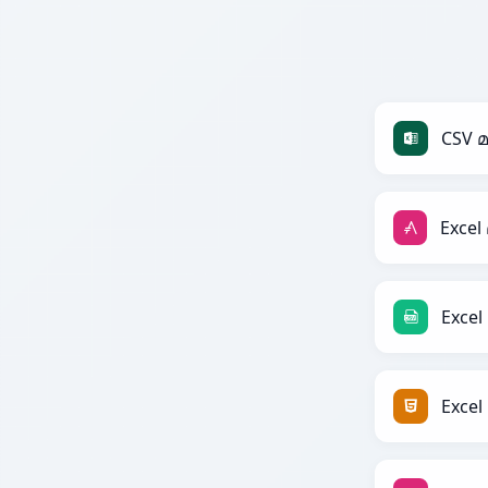
CSV 
Exce
Exce