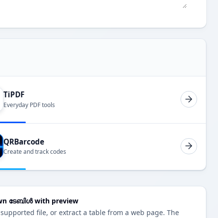
TiPDF
Everyday PDF tools
QRBarcode
Create and track codes
wn ടേബിൾ with preview
 supported file, or extract a table from a web page. The