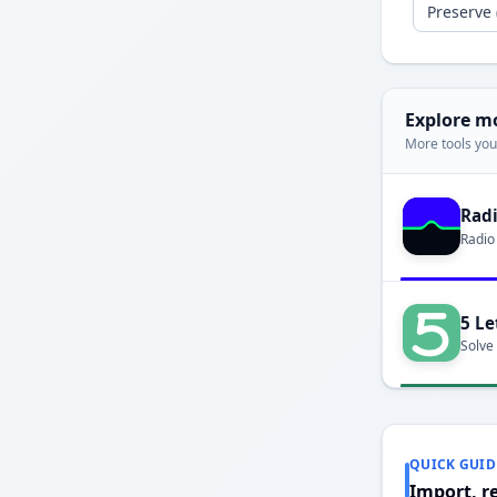
Explore m
More tools you'
Rad
Radio
5 Le
Solve
QUICK GUID
Import, r