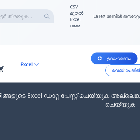
CSV
മുതൽ
LaTeX ടേബിൾ ജനറേറ്റ
Excel
വരെ
ഉദാഹരണം
Excel
സ്
വെബ് പേജിൽ ന
ിങ്ങളുടെ Excel ഡാറ്റ പേസ്റ്റ് ചെയ്യുക അല്ല
ചെയ്യുക