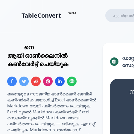
v3.0.1
TableConvert
Excel
നെ
Markdown ടേബിൾ
ആയി ഓൺലൈനിൽ
ഡാറ്റ
കൺവേർട്ട് ചെയ്യുക
സോഴ്
ന
ഞങ്ങളുടെ സൗജന്യ ഓൺലൈൻ ടേബിൾ
കൺവർട്ടർ ഉപയോഗിച്ച് Excel ഓൺലൈനിൽ
Markdown ആയി പരിവർത്തനം ചെയ്യുക.
Excel മുതൽ Markdown കൺവർട്ടർ: Excel
സെക്കൻഡുകളിൽ Markdown ആയി
പരിവർത്തനം ചെയ്യുക — ഒട്ടിക്കുക, എഡിറ്റ്
ചെയ്യുക, Markdown ഡൗൺലോഡ്