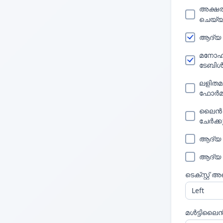
അക്ഷരങ
ചെയ്
ആദ്യ
മനോഹ
ടേബി
ലളിതമ
ഫോർമാറ
ലൈൻ 
ചേർക്ക
ആദ്യ
ആദ്യ
ടെക്സ്റ്റ്
മൾട്ടിലൈ