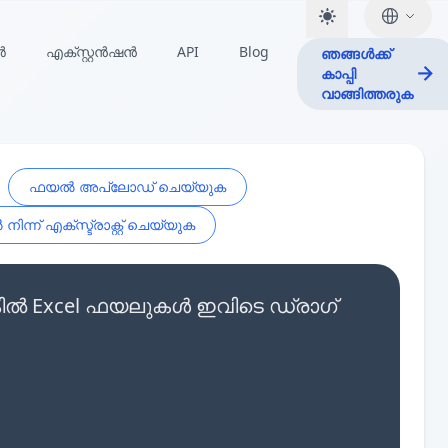
ർ
എക്സ്റ്റൻഷൻ
API
Blog
ഞങ്ങൾക്ക്
കാപ്പി
വാങ്ങിത്തരുക
ഫയൽ അപ്‌ലോഡ് ചെയ്യുക
ിന്ന് എക്സ്ട്രാക്റ്റ് ചെയ്യുക
െങ്കിൽ Excel ഫയലുകൾ ഇവിടെ ഡ്രാഗ്