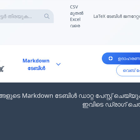
CSV
മുതൽ
LaTeX ടേബിൾ ജനറേറ്റ
Excel
വരെ
ഉദാഹരണ
Markdown
സ്
ടേബിൾ
വെബ് പേ
ങ്ങളുടെ Markdown ടേബിൾ ഡാറ്റ പേസ്റ്റ് ചെ
ഇവിടെ ഡ്രാഗ് ചെ