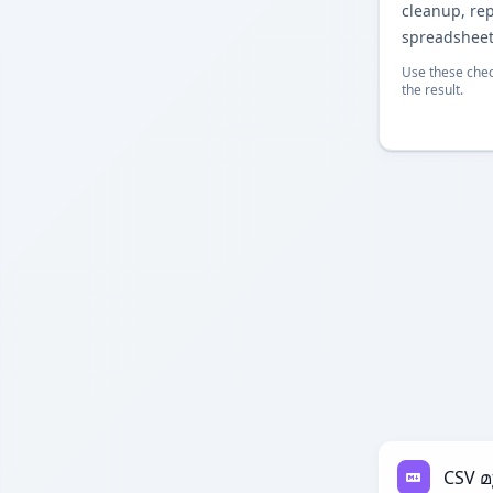
cleanup, re
spreadsheet
Use these chec
the result.