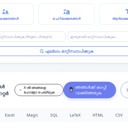
യക്ഷരങ്ങൾ
ചെറിയക്ഷരങ്ങൾ
ആദ്യക്ഷ
എല്ലാം മാറ്റിസ്ഥാപിക്കുക
ിൾ
ഞങ്ങൾക്ക് കാപ്പി
X-ൽ ഞങ്ങളെ
ഫോളോ ചെയ്യുക
വാങ്ങിത്തരുക
റ്റർ
Excel
Magic
SQL
LaTeX
HTML
CSV