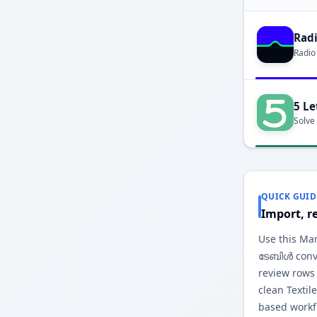
Rad
Radio
5 Le
Solve
QUICK GUID
Import, r
Use this Ma
ടേബിൾ conve
review rows
clean Texti
based workfl