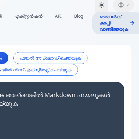
ർ
എക്സ്റ്റൻഷൻ
API
Blog
ഞങ്ങൾക്ക്
കാപ്പി
വാങ്ങിത്തരുക
ം
ഫയൽ അപ്‌ലോഡ് ചെയ്യുക
ജിൽ നിന്ന് എക്സ്ട്രാക്റ്റ് ചെയ്യുക
യ്യുക അല്ലെങ്കിൽ Markdown ഫയലുകൾ
യ്യുക