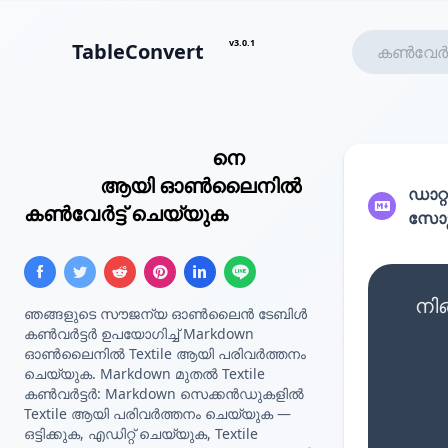
v3.0.1
TableConvert
Markdown ടേബിൾ
നെ
Textile
ടേബിൾ
ആയി ഓൺലൈനിൽ
ഡാറ്റ
കൺവേർട്ട് ചെയ്യുക
സോഴ്
നി
ഞങ്ങളുടെ സൗജന്യ ഓൺലൈൻ ടേബിൾ
കൺവർട്ടർ ഉപയോഗിച്ച് Markdown
ഓൺലൈനിൽ Textile ആയി പരിവർത്തനം
ചെയ്യുക. Markdown മുതൽ Textile
കൺവർട്ടർ: Markdown സെക്കൻഡുകളിൽ
Textile ആയി പരിവർത്തനം ചെയ്യുക —
ഒട്ടിക്കുക, എഡിറ്റ് ചെയ്യുക, Textile