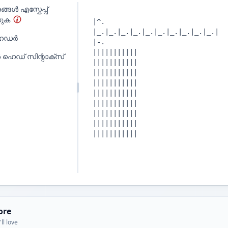
്ങൾ എസ്കേപ്പ്
യുക
ഹെഡർ
 ഹെഡ് സിന്റാക്സ്
ore
ll love