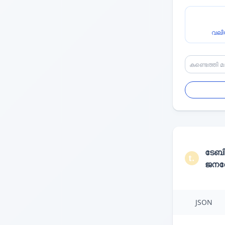
വലി
ടേബ
ജനറേ
JSON