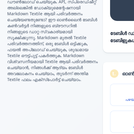
ഡൗൺലോഡ് ചെയ്യുക. API, സ്പ്രെഡ്ഷീറ്റ്
അല്ലെങ്കിൽ ഡോക്യുമെന്റേഷനായി
Markdown Textile ആയി പരിവർത്തനം
ചെയ്യേണ്ടതുണ്ടോ? ഈ ഓൺലൈൻ ടേബിൾ
കൺവർട്ടർ നിങ്ങളുടെ ബ്രൗസറിൽ
നിങ്ങളുടെ ഡാറ്റ സ്വകാര്യമായി
ടേബിൾ ഡിറ
സൂക്ഷിക്കുന്നു. Markdown മുതൽ Textile
ടേബിളുകൾ 
പരിവർത്തനത്തിന്, ഒരു ടേബിൾ ഒട്ടിക്കുക,
ഫയൽ അപ്‌ലോഡ് ചെയ്യുക, ശുദ്ധമായ
Textile ഔട്ട്‌പുട്ട് പകർത്തുക. Markdown
വിശ്വസനീയമായി Textile ആയി പരിവർത്തനം
ചെയ്യാൻ, നിങ്ങൾക്ക് ആദ്യം ടേബിൾ
ഓൺല
അവലോകനം ചെയ്യാം, തുടർന്ന് അന്തിമ
Textile ഫലം എക്സ്‌പോർട്ട് ചെയ്യാം.
പഴയ