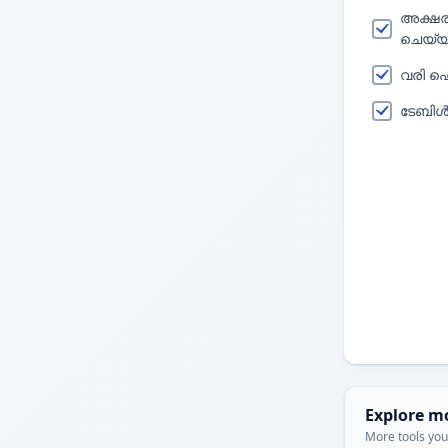
അക്ഷരങ
ചെയ്
വരി 
ടേബിൾ
Explore m
More tools you'