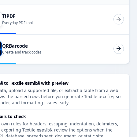
TiPDF
Everyday PDF tools
QRBarcode
Create and track codes
to Textile ടേബിൾ with preview
, upload a supported file, or extract a table from a web
ows the parsed rows before you generate Textile ടേബിൾ, so
eader, and formatting issues early.
ils to check
 own rules for headers, escaping, indentation, delimiters,
e exporting Textile ടേബിൾ, review the options when the
PI, database, spreadsheet, document, or static site.