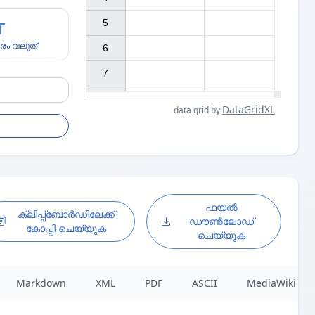
5

രം വലുത്
6

7

DataGridXL
data grid by
ഫയൽ
ക്ലിപ്പ്ബോർഡിലേക്ക്
ഡൗൺലോഡ്
കോപ്പി ചെയ്യുക
ചെയ്യുക
Markdown
XML
PDF
ASCII
MediaWiki