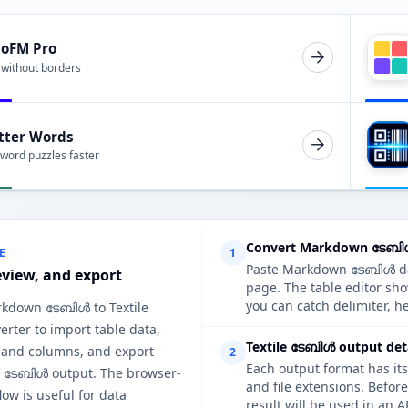
ioFM Pro
 without borders
tter Words
 word puzzles faster
Convert Markdown ടേബിൾ 
E
1
Paste Markdown ടേബിൾ data
eview, and export
page. The table editor sh
you can catch delimiter, h
rkdown ടേബിൾ to Textile
rter to import table data,
Textile ടേബിൾ output deta
 and columns, and export
2
Each output format has its
le ടേബിൾ output. The browser-
and file extensions. Befor
ow is useful for data
result will be used in an A