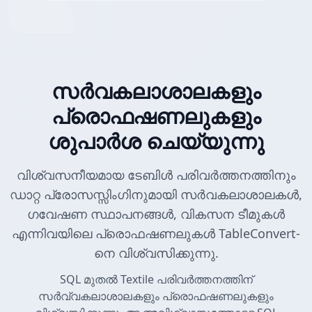
സർവകലാശാലകളും
പ്രൊഫഷണലുകളും
ശുപാർശ ചെയ്യുന്നു
വിശ്വസനീയമായ ടേബിൾ പരിവർത്തനത്തിനും
ഡാറ്റ പ്രോസസ്സിംഗിനുമായി സർവകലാശാലകൾ,
ഗവേഷണ സ്ഥാപനങ്ങൾ, വികസന ടീമുകൾ
എന്നിവയിലെ പ്രൊഫഷണലുകൾ TableConvert-
നെ വിശ്വസിക്കുന്നു.
SQL മുതൽ Textile പരിവർത്തനത്തിന്
സർവ്വകലാശാലകളും പ്രൊഫഷണലുകളും