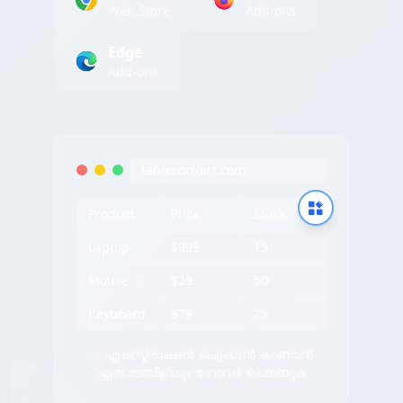
Web Store
Add-ons
Edge
Add-ons
tableconvert.com
Product
Price
Stock
Laptop
$999
15
Mouse
$29
50
Keyboard
$79
25
✨ എക്സ്ട്രാക്ഷൻ ഐക്കൺ കാണാൻ
ഏത് ടേബിളിലും ഹോവർ ചെയ്യുക