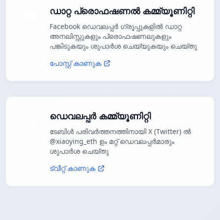
ഡാറ്റ പ്രൊഫഷണൽ കമ്മ്യൂണിറ്റി
Facebook ഡെവലപ്പർ ഗ്രൂപ്പുകളിൽ ഡാറ്റ
അനലിസ്റ്റുകളും പ്രൊഫഷണലുകളും
പങ്കിടുകയും ശുപാർശ ചെയ്യുകയും ചെയ്തു
പോസ്റ്റ് കാണുക
ഡെവലപ്പർ കമ്മ്യൂണിറ്റി
ടേബിൾ പരിവർത്തനത്തിനായി X (Twitter) ൽ
@xiaoying_eth ഉം മറ്റ് ഡെവലപ്പർമാരും
ശുപാർശ ചെയ്തു
ട്വീറ്റ് കാണുക