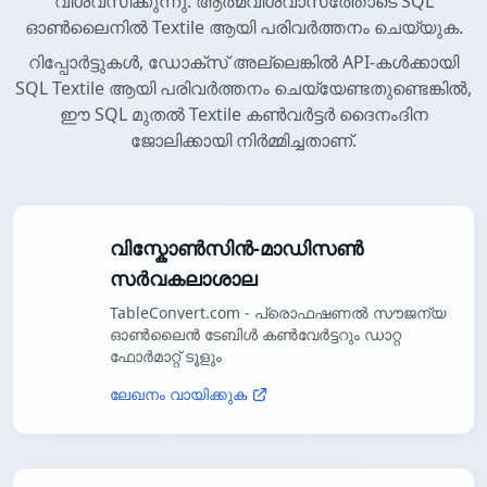
വിശ്വസിക്കുന്നു. ആത്മവിശ്വാസത്തോടെ SQL
ഓൺലൈനിൽ Textile ആയി പരിവർത്തനം ചെയ്യുക.
റിപ്പോർട്ടുകൾ, ഡോക്സ് അല്ലെങ്കിൽ API-കൾക്കായി
SQL Textile ആയി പരിവർത്തനം ചെയ്യേണ്ടതുണ്ടെങ്കിൽ,
ഈ SQL മുതൽ Textile കൺവർട്ടർ ദൈനംദിന
ജോലിക്കായി നിർമ്മിച്ചതാണ്.
വിസ്കോൺസിൻ-മാഡിസൺ
സർവകലാശാല
TableConvert.com - പ്രൊഫഷണൽ സൗജന്യ
ഓൺലൈൻ ടേബിൾ കൺവേർട്ടറും ഡാറ്റ
ഫോർമാറ്റ് ടൂളും
ലേഖനം വായിക്കുക