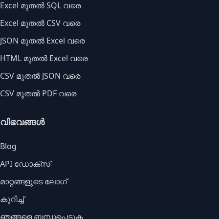
Excel മുതൽ SQL വരെ
Excel മുതൽ CSV വരെ
JSON മുതൽ Excel വരെ
HTML മുതൽ Excel വരെ
CSV മുതൽ JSON വരെ
CSV മുതൽ PDF വരെ
വിഭവങ്ങൾ
Blog
API ഡോക്സ്
മാറ്റങ്ങളുടെ ലോഗ്
കുറിച്ച്
ഞങ്ങളെ ബന്ധപ്പെടുക