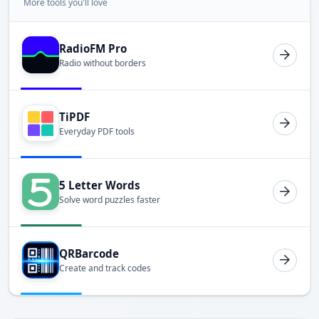
More tools you'll love
RadioFM Pro
Radio without borders
TiPDF
Everyday PDF tools
5 Letter Words
Solve word puzzles faster
QRBarcode
Create and track codes