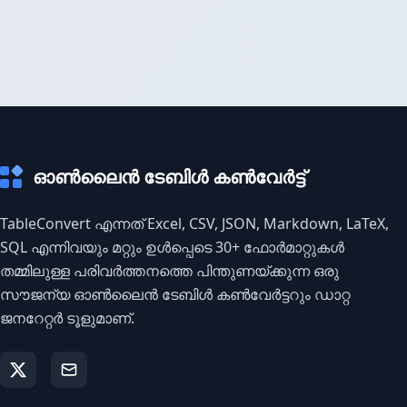
ഓൺലൈൻ ടേബിൾ കൺവേർട്ട്
TableConvert എന്നത് Excel, CSV, JSON, Markdown, LaTeX,
SQL എന്നിവയും മറ്റും ഉൾപ്പെടെ 30+ ഫോർമാറ്റുകൾ
തമ്മിലുള്ള പരിവർത്തനത്തെ പിന്തുണയ്ക്കുന്ന ഒരു
സൗജന്യ ഓൺലൈൻ ടേബിൾ കൺവേർട്ടറും ഡാറ്റ
ജനറേറ്റർ ടൂളുമാണ്.