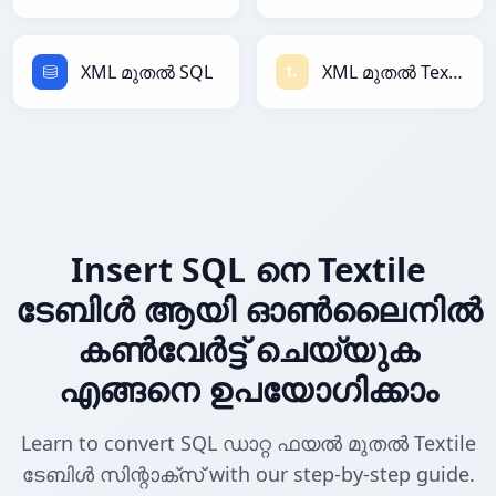
XML മുതൽ SQL
XML മുതൽ Textile
Insert SQL നെ Textile
ടേബിൾ ആയി ഓൺലൈനിൽ
കൺവേർട്ട് ചെയ്യുക
എങ്ങനെ ഉപയോഗിക്കാം
Learn to convert SQL ഡാറ്റ ഫയൽ മുതൽ Textile
ടേബിൾ സിന്റാക്സ് with our step-by-step guide.