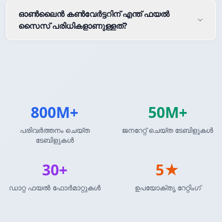
ഓൺലൈൻ കൺവേർട്ടറിന് എന്ത് ഫയൽ
സൈസ് പരിധികളാണുള്ളത്?
800M+
50M+
പരിവർത്തനം ചെയ്ത
ജനറേറ്റ് ചെയ്ത ടേബിളുകൾ
ടേബിളുകൾ
30+
5★
ഡാറ്റ ഫയൽ ഫോർമാറ്റുകൾ
ഉപയോക്തൃ റേറ്റിംഗ്