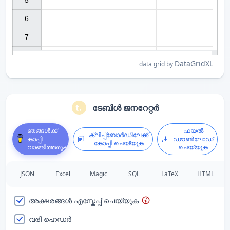
5

6

7

DataGridXL
data grid by
ടേബിൾ ജനറേറ്റർ
ഞങ്ങൾക്ക്
ഫയൽ
ക്ലിപ്പ്ബോർഡിലേക്ക്
കാപ്പി
ഡൗൺലോഡ്
കോപ്പി ചെയ്യുക
വാങ്ങിത്തരുക
ചെയ്യുക
JSON
Excel
Magic
SQL
LaTeX
HTML
അക്ഷരങ്ങൾ എസ്കേപ്പ് ചെയ്യുക
വരി ഹെഡർ