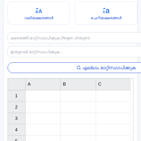
വലിയക്ഷരങ്ങൾ
ചെറിയക്ഷരങ്ങൾ
എല്ലാം മാറ്റിസ്ഥാപിക്കുക
A
B
C
1

2

3

4
