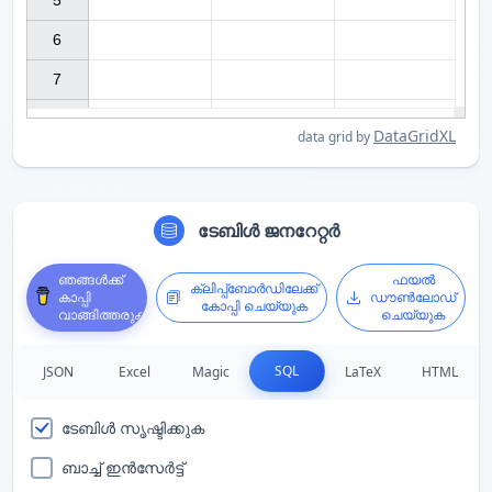
5

6

7

DataGridXL
data grid by
ടേബിൾ ജനറേറ്റർ
ഞങ്ങൾക്ക്
ഫയൽ
ക്ലിപ്പ്ബോർഡിലേക്ക്
കാപ്പി
ഡൗൺലോഡ്
കോപ്പി ചെയ്യുക
വാങ്ങിത്തരുക
ചെയ്യുക
SQL
JSON
Excel
Magic
LaTeX
HTML
ടേബിൾ സൃഷ്ടിക്കുക
ബാച്ച് ഇൻസേർട്ട്