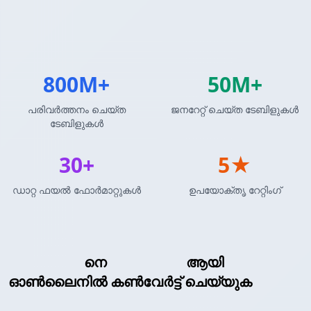
800M+
50M+
പരിവർത്തനം ചെയ്ത
ജനറേറ്റ് ചെയ്ത ടേബിളുകൾ
ടേബിളുകൾ
30+
5★
ഡാറ്റ ഫയൽ ഫോർമാറ്റുകൾ
ഉപയോക്തൃ റേറ്റിംഗ്
Insert SQL
നെ
Insert SQL
ആയി
ഓൺലൈനിൽ കൺവേർട്ട് ചെയ്യുക