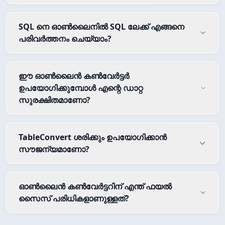
SQL നെ ഓൺലൈനിൽ SQL ലേക്ക് എങ്ങനെ
പരിവർത്തനം ചെയ്യാം?
ഈ ഓൺലൈൻ കൺവേർട്ടർ
ഉപയോഗിക്കുമ്പോൾ എന്റെ ഡാറ്റ
സുരക്ഷിതമാണോ?
TableConvert ശരിക്കും ഉപയോഗിക്കാൻ
സൗജന്യമാണോ?
ഓൺലൈൻ കൺവേർട്ടറിന് എന്ത് ഫയൽ
സൈസ് പരിധികളാണുള്ളത്?