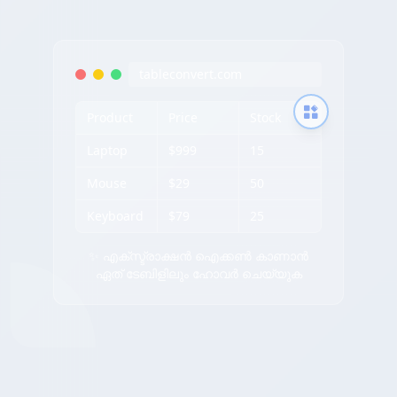
tableconvert.com
Product
Price
Stock
Laptop
$999
15
Mouse
$29
50
Keyboard
$79
25
✨ എക്സ്ട്രാക്ഷൻ ഐക്കൺ കാണാൻ
ഏത് ടേബിളിലും ഹോവർ ചെയ്യുക