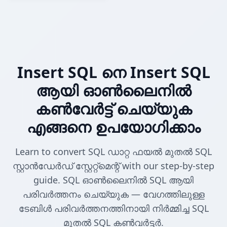
Insert SQL നെ Insert SQL
ആയി ഓൺലൈനിൽ
കൺവേർട്ട് ചെയ്യുക
എങ്ങനെ ഉപയോഗിക്കാം
Learn to convert SQL ഡാറ്റ ഫയൽ മുതൽ SQL
സ്റ്റാൻഡേർഡ് സ്റ്റേറ്റ്മെന്റ് with our step-by-step
guide. SQL ഓൺലൈനിൽ SQL ആയി
പരിവർത്തനം ചെയ്യുക — വേഗത്തിലുള്ള
ടേബിൾ പരിവർത്തനത്തിനായി നിർമ്മിച്ച SQL
മുതൽ SQL കൺവർട്ടർ.