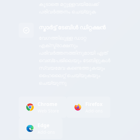
കൂടാതെ മറ്റുള്ളവയിലേക്ക്
പരിവർത്തനം ചെയ്യുക
സ്മാർട്ട് ടേബിൾ ഡിറ്റക്ഷൻ
വേഗത്തിലുള്ള ഡാറ്റ
എക്സ്ട്രാക്ഷനും
പരിവർത്തനത്തിനുമായി ഏത്
വെബ്പേജിലെയും ടേബിളുകൾ
സ്വയമേവ കണ്ടെത്തുകയും
ഹൈലൈറ്റ് ചെയ്യുകയും
ചെയ്യുന്നു
Chrome
Firefox
Web Store
Add-ons
Edge
Add-ons