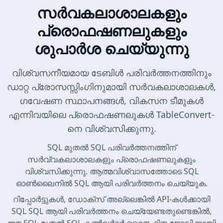
സർവകലാശാലകളും
പ്രൊഫഷണലുകളും
ശുപാർശ ചെയ്യുന്നു
വിശ്വസനീയമായ ടേബിൾ പരിവർത്തനത്തിനും
ഡാറ്റ പ്രോസസ്സിംഗിനുമായി സർവകലാശാലകൾ,
ഗവേഷണ സ്ഥാപനങ്ങൾ, വികസന ടീമുകൾ
എന്നിവയിലെ പ്രൊഫഷണലുകൾ TableConvert-
നെ വിശ്വസിക്കുന്നു.
SQL മുതൽ SQL പരിവർത്തനത്തിന്
സർവ്വകലാശാലകളും പ്രൊഫഷണലുകളും
വിശ്വസിക്കുന്നു. ആത്മവിശ്വാസത്തോടെ SQL
ഓൺലൈനിൽ SQL ആയി പരിവർത്തനം ചെയ്യുക.
റിപ്പോർട്ടുകൾ, ഡോക്സ് അല്ലെങ്കിൽ API-കൾക്കായി
SQL SQL ആയി പരിവർത്തനം ചെയ്യേണ്ടതുണ്ടെങ്കിൽ,