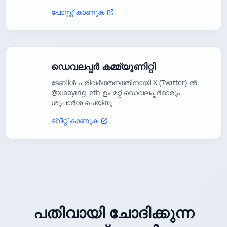
പോസ്റ്റ് കാണുക
ഡെവലപ്പർ കമ്മ്യൂണിറ്റി
ടേബിൾ പരിവർത്തനത്തിനായി X (Twitter) ൽ
@xiaoying_eth ഉം മറ്റ് ഡെവലപ്പർമാരും
ശുപാർശ ചെയ്തു
ട്വീറ്റ് കാണുക
പതിവായി ചോദിക്കുന്ന