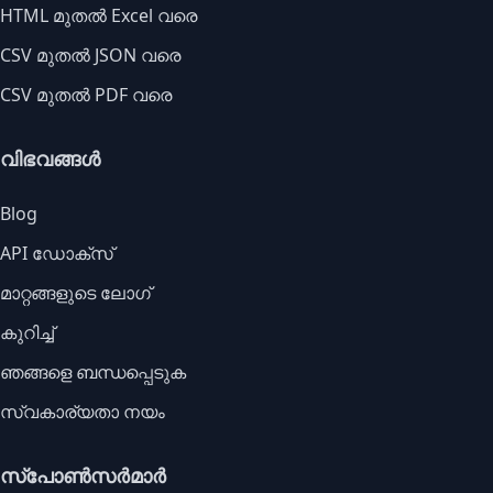
HTML മുതൽ Excel വരെ
CSV മുതൽ JSON വരെ
CSV മുതൽ PDF വരെ
വിഭവങ്ങൾ
Blog
API ഡോക്സ്
മാറ്റങ്ങളുടെ ലോഗ്
കുറിച്ച്
ഞങ്ങളെ ബന്ധപ്പെടുക
സ്വകാര്യതാ നയം
സ്പോൺസർമാർ