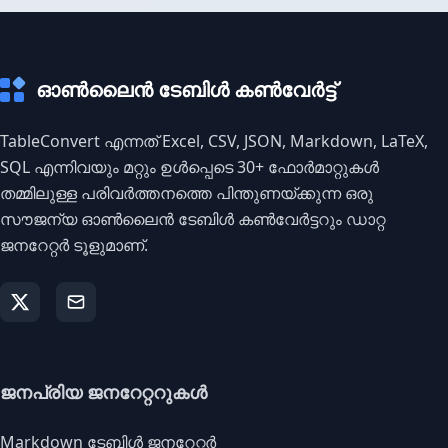
ഓൺലൈൻ ടേബിൾ കൺവേർട്ട്
TableConvert എന്നത് Excel, CSV, JSON, Markdown, LaTeX,
SQL എന്നിവയും മറ്റും ഉൾപ്പെടെ 30+ ഫോർമാറ്റുകൾ
തമ്മിലുള്ള പരിവർത്തനത്തെ പിന്തുണയ്ക്കുന്ന ഒരു
സൗജന്യ ഓൺലൈൻ ടേബിൾ കൺവേർട്ടറും ഡാറ്റ
ജനറേറ്റർ ടൂളുമാണ്.
ജനപ്രിയ ജനറേറ്ററുകൾ
Markdown ടേബിൾ ജനറേറ്റർ