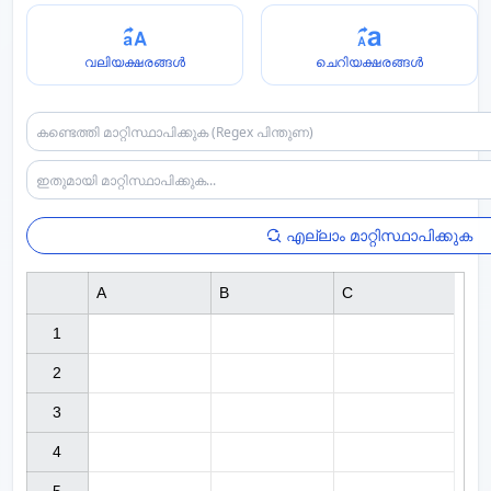
വലിയക്ഷരങ്ങൾ
ചെറിയക്ഷരങ്ങൾ
എല്ലാം മാറ്റിസ്ഥാപിക്കുക
A
B
C
1

2

3

4
