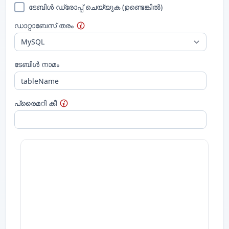
ടേബിൾ ഡ്രോപ്പ് ചെയ്യുക (ഉണ്ടെങ്കിൽ)
ഡാറ്റാബേസ് തരം
ടേബിൾ നാമം
പ്രൈമറി കീ