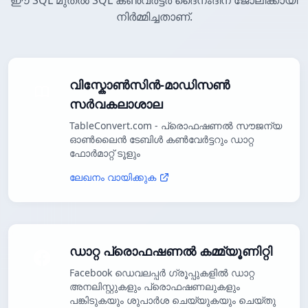
ഈ SQL മുതൽ SQL കൺവർട്ടർ ദൈനംദിന ജോലിക്കായി
നിർമ്മിച്ചതാണ്.
വിസ്കോൺസിൻ-മാഡിസൺ
സർവകലാശാല
TableConvert.com - പ്രൊഫഷണൽ സൗജന്യ
ഓൺലൈൻ ടേബിൾ കൺവേർട്ടറും ഡാറ്റ
ഫോർമാറ്റ് ടൂളും
ലേഖനം വായിക്കുക
ഡാറ്റ പ്രൊഫഷണൽ കമ്മ്യൂണിറ്റി
Facebook ഡെവലപ്പർ ഗ്രൂപ്പുകളിൽ ഡാറ്റ
അനലിസ്റ്റുകളും പ്രൊഫഷണലുകളും
പങ്കിടുകയും ശുപാർശ ചെയ്യുകയും ചെയ്തു