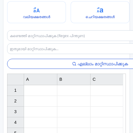
വലിയക്ഷരങ്ങൾ
ചെറിയക്ഷരങ്ങൾ
എല്ലാം മാറ്റിസ്ഥാപിക്കുക
A
B
C
1

2

3

4
