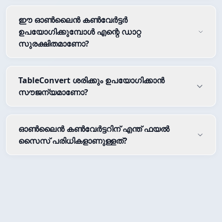
ഈ ഓൺലൈൻ കൺവേർട്ടർ
ഉപയോഗിക്കുമ്പോൾ എന്റെ ഡാറ്റ
സുരക്ഷിതമാണോ?
TableConvert ശരിക്കും ഉപയോഗിക്കാൻ
സൗജന്യമാണോ?
ഓൺലൈൻ കൺവേർട്ടറിന് എന്ത് ഫയൽ
സൈസ് പരിധികളാണുള്ളത്?