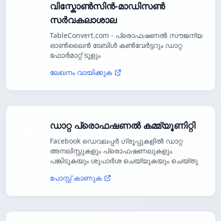
വിസ്കോൺസിൻ-മാഡിസൺ
സർവകലാശാല
TableConvert.com - പ്രൊഫഷണൽ സൗജന്യ
ഓൺലൈൻ ടേബിൾ കൺവേർട്ടറും ഡാറ്റ
ഫോർമാറ്റ് ടൂളും
ലേഖനം വായിക്കുക
ഡാറ്റ പ്രൊഫഷണൽ കമ്മ്യൂണിറ്റി
Facebook ഡെവലപ്പർ ഗ്രൂപ്പുകളിൽ ഡാറ്റ
അനലിസ്റ്റുകളും പ്രൊഫഷണലുകളും
പങ്കിടുകയും ശുപാർശ ചെയ്യുകയും ചെയ്തു
പോസ്റ്റ് കാണുക