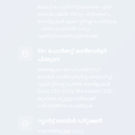
കോപ്പി-പേസ്റ്റിംഗ് ഇല്ലാതെ ഏത്
വെബ്പേജിൽ നിന്നും തൽക്ഷണം
ടേബിളുകൾ എക്സ്ട്രാക്റ്റ് ചെയ്യുക
- പ്രൊഫഷണൽ ഡാറ്റ
എക്സ്ട്രാക്ഷൻ ലളിതമാക്കി
30+ ഫോർമാറ്റ് കൺവേർട്ടർ
പിന്തുണ
ഞങ്ങളുടെ അഡ്വാൻസ്ഡ്
ടേബിൾ കൺവേർട്ടർ ഉപയോഗിച്ച്
എക്സ്ട്രാക്റ്റ് ചെയ്ത ടേബിളുകൾ
Excel, CSV, JSON, Markdown, SQL,
കൂടാതെ മറ്റുള്ളവയിലേക്ക്
പരിവർത്തനം ചെയ്യുക
സ്മാർട്ട് ടേബിൾ ഡിറ്റക്ഷൻ
വേഗത്തിലുള്ള ഡാറ്റ