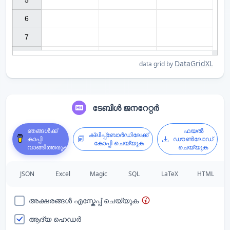
5

6

7

DataGridXL
data grid by
ടേബിൾ ജനറേറ്റർ
ഞങ്ങൾക്ക്
ഫയൽ
ക്ലിപ്പ്ബോർഡിലേക്ക്
കാപ്പി
ഡൗൺലോഡ്
കോപ്പി ചെയ്യുക
വാങ്ങിത്തരുക
ചെയ്യുക
JSON
Excel
Magic
SQL
LaTeX
HTML
അക്ഷരങ്ങൾ എസ്കേപ്പ് ചെയ്യുക
ആദ്യ ഹെഡർ