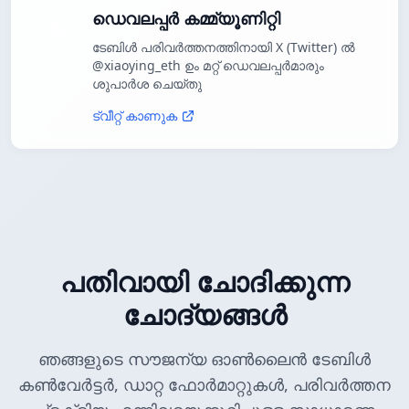
ഡെവലപ്പർ കമ്മ്യൂണിറ്റി
ടേബിൾ പരിവർത്തനത്തിനായി X (Twitter) ൽ
@xiaoying_eth ഉം മറ്റ് ഡെവലപ്പർമാരും
ശുപാർശ ചെയ്തു
ട്വീറ്റ് കാണുക
പതിവായി ചോദിക്കുന്ന
ചോദ്യങ്ങൾ
ഞങ്ങളുടെ സൗജന്യ ഓൺലൈൻ ടേബിൾ
കൺവേർട്ടർ, ഡാറ്റ ഫോർമാറ്റുകൾ, പരിവർത്തന