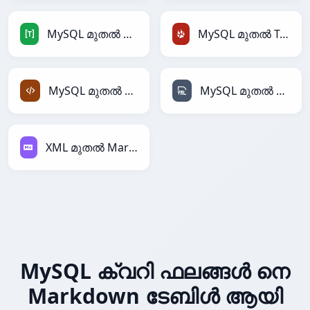
MySQL മുതൽ TOML
MySQL മുതൽ TracWiki
MySQL മുതൽ XML
MySQL മുതൽ YAML
XML മുതൽ Markdown
MySQL ക്വറി ഫലങ്ങൾ നെ
Markdown ടേബിൾ ആയി