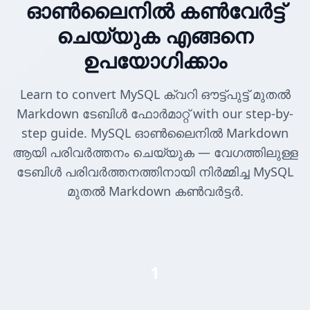
ഓൺലൈനിൽ കൺവേർട്ട്
ചെയ്യുക എങ്ങനെ
ഉപയോഗിക്കാം
Learn to convert MySQL ക്വറി ഔട്ട്പുട്ട് മുതൽ
Markdown ടേബിൾ ഫോർമാറ്റ് with our step-by-
step guide. MySQL ഓൺലൈനിൽ Markdown
ആയി പരിവർത്തനം ചെയ്യുക — വേഗത്തിലുള്ള
ടേബിൾ പരിവർത്തനത്തിനായി നിർമ്മിച്ച MySQL
മുതൽ Markdown കൺവർട്ടർ.
1