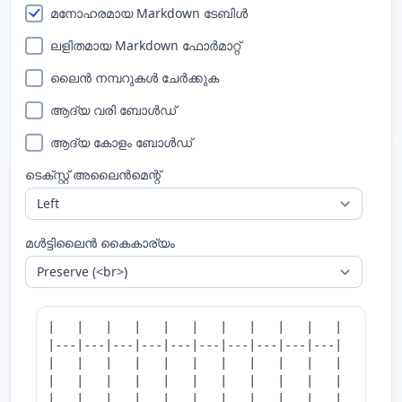
മനോഹരമായ Markdown ടേബിൾ
ലളിതമായ Markdown ഫോർമാറ്റ്
ലൈൻ നമ്പറുകൾ ചേർക്കുക
ആദ്യ വരി ബോൾഡ്
ആദ്യ കോളം ബോൾഡ്
ടെക്സ്റ്റ് അലൈൻമെന്റ്
മൾട്ടിലൈൻ കൈകാര്യം