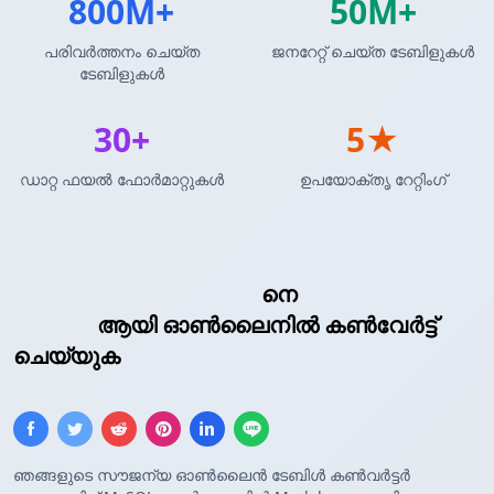
800M+
50M+
പരിവർത്തനം ചെയ്ത
ജനറേറ്റ് ചെയ്ത ടേബിളുകൾ
ടേബിളുകൾ
30+
5★
ഡാറ്റ ഫയൽ ഫോർമാറ്റുകൾ
ഉപയോക്തൃ റേറ്റിംഗ്
MySQL ക്വറി ഫലങ്ങൾ
നെ
Markdown
ടേബിൾ
ആയി ഓൺലൈനിൽ കൺവേർട്ട്
ചെയ്യുക
ഞങ്ങളുടെ സൗജന്യ ഓൺലൈൻ ടേബിൾ കൺവർട്ടർ