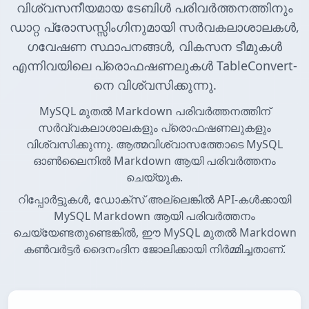
വിശ്വസനീയമായ ടേബിൾ പരിവർത്തനത്തിനും
ഡാറ്റ പ്രോസസ്സിംഗിനുമായി സർവകലാശാലകൾ,
ഗവേഷണ സ്ഥാപനങ്ങൾ, വികസന ടീമുകൾ
എന്നിവയിലെ പ്രൊഫഷണലുകൾ TableConvert-
നെ വിശ്വസിക്കുന്നു.
MySQL മുതൽ Markdown പരിവർത്തനത്തിന്
സർവ്വകലാശാലകളും പ്രൊഫഷണലുകളും
വിശ്വസിക്കുന്നു. ആത്മവിശ്വാസത്തോടെ MySQL
ഓൺലൈനിൽ Markdown ആയി പരിവർത്തനം
ചെയ്യുക.
റിപ്പോർട്ടുകൾ, ഡോക്സ് അല്ലെങ്കിൽ API-കൾക്കായി
MySQL Markdown ആയി പരിവർത്തനം
ചെയ്യേണ്ടതുണ്ടെങ്കിൽ, ഈ MySQL മുതൽ Markdown
കൺവർട്ടർ ദൈനംദിന ജോലിക്കായി നിർമ്മിച്ചതാണ്.