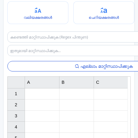
വലിയക്ഷരങ്ങൾ
ചെറിയക്ഷരങ്ങൾ
എല്ലാം മാറ്റിസ്ഥാപിക്കുക
A
B
C
1

2

3

4
