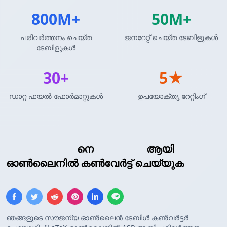
800M+
50M+
പരിവർത്തനം ചെയ്ത
ജനറേറ്റ് ചെയ്ത ടേബിളുകൾ
ടേബിളുകൾ
30+
5★
ഡാറ്റ ഫയൽ ഫോർമാറ്റുകൾ
ഉപയോക്തൃ റേറ്റിംഗ്
LaTeX ടേബിൾ
നെ
ASP അറേ
ആയി
ഓൺലൈനിൽ കൺവേർട്ട് ചെയ്യുക
ഞങ്ങളുടെ സൗജന്യ ഓൺലൈൻ ടേബിൾ കൺവർട്ടർ