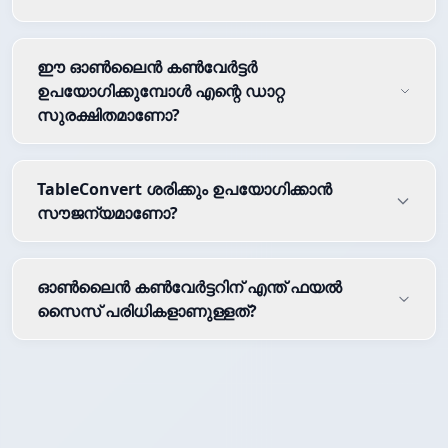
ഈ ഓൺലൈൻ കൺവേർട്ടർ
ഉപയോഗിക്കുമ്പോൾ എന്റെ ഡാറ്റ
സുരക്ഷിതമാണോ?
TableConvert ശരിക്കും ഉപയോഗിക്കാൻ
സൗജന്യമാണോ?
ഓൺലൈൻ കൺവേർട്ടറിന് എന്ത് ഫയൽ
സൈസ് പരിധികളാണുള്ളത്?