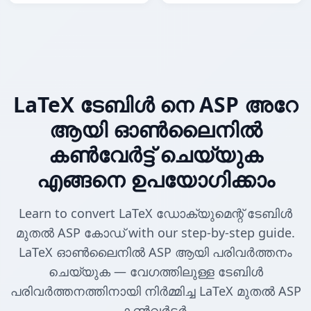
LaTeX ടേബിൾ നെ ASP അറേ
ആയി ഓൺലൈനിൽ
കൺവേർട്ട് ചെയ്യുക
എങ്ങനെ ഉപയോഗിക്കാം
Learn to convert LaTeX ഡോക്യുമെന്റ് ടേബിൾ
മുതൽ ASP കോഡ് with our step-by-step guide.
LaTeX ഓൺലൈനിൽ ASP ആയി പരിവർത്തനം
ചെയ്യുക — വേഗത്തിലുള്ള ടേബിൾ
പരിവർത്തനത്തിനായി നിർമ്മിച്ച LaTeX മുതൽ ASP
കൺവർട്ടർ.