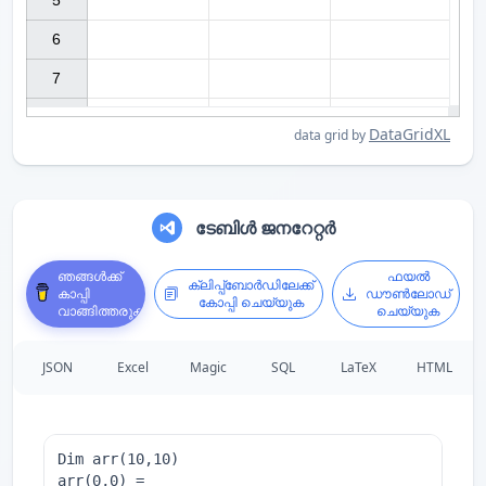
5

6

7

DataGridXL
data grid by
ടേബിൾ ജനറേറ്റർ
ഞങ്ങൾക്ക്
ഫയൽ
ക്ലിപ്പ്ബോർഡിലേക്ക്
കാപ്പി
ഡൗൺലോഡ്
കോപ്പി ചെയ്യുക
വാങ്ങിത്തരുക
ചെയ്യുക
JSON
Excel
Magic
SQL
LaTeX
HTML