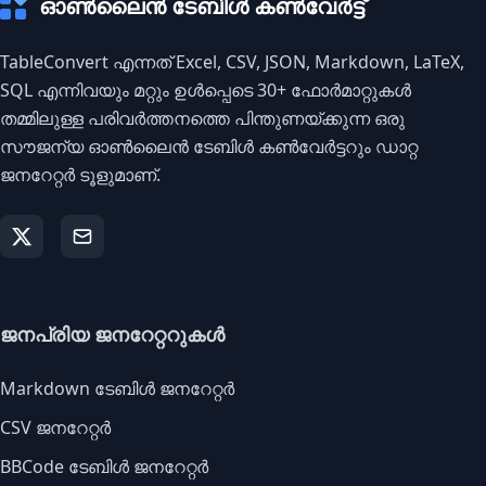
ഓൺലൈൻ ടേബിൾ കൺവേർട്ട്
TableConvert എന്നത് Excel, CSV, JSON, Markdown, LaTeX,
SQL എന്നിവയും മറ്റും ഉൾപ്പെടെ 30+ ഫോർമാറ്റുകൾ
തമ്മിലുള്ള പരിവർത്തനത്തെ പിന്തുണയ്ക്കുന്ന ഒരു
സൗജന്യ ഓൺലൈൻ ടേബിൾ കൺവേർട്ടറും ഡാറ്റ
ജനറേറ്റർ ടൂളുമാണ്.
ജനപ്രിയ ജനറേറ്ററുകൾ
Markdown ടേബിൾ ജനറേറ്റർ
CSV ജനറേറ്റർ
BBCode ടേബിൾ ജനറേറ്റർ