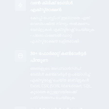
വൺ-ക്ലിക്ക് ടേബിൾ
എക്സ്ട്രാക്ഷൻ
കോപ്പി-പേസ്റ്റിംഗ് ഇല്ലാതെ ഏത്
വെബ്പേജിൽ നിന്നും തൽക്ഷണം
ടേബിളുകൾ എക്സ്ട്രാക്റ്റ് ചെയ്യുക
- പ്രൊഫഷണൽ ഡാറ്റ
എക്സ്ട്രാക്ഷൻ ലളിതമാക്കി
30+ ഫോർമാറ്റ് കൺവേർട്ടർ
പിന്തുണ
ഞങ്ങളുടെ അഡ്വാൻസ്ഡ്
ടേബിൾ കൺവേർട്ടർ ഉപയോഗിച്ച്
എക്സ്ട്രാക്റ്റ് ചെയ്ത ടേബിളുകൾ
Excel, CSV, JSON, Markdown, SQL,
കൂടാതെ മറ്റുള്ളവയിലേക്ക്
പരിവർത്തനം ചെയ്യുക