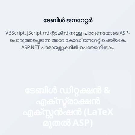
ടേബിൾ ജനറേറ്റർ
VBScript, JScript സിന്റാക്സിനുള്ള പിന്തുണയോടെ ASP-
പൊരുത്തപ്പെടുന്ന അറേ കോഡ് ജനറേറ്റ് ചെയ്യുക,
ASP.NET പ്രോജക്റ്റുകളിൽ ഉപയോഗിക്കാം.
ടേബിൾ ഡിറ്റക്ഷൻ &
എക്സ്ട്രാക്ഷൻ
എക്സ്റ്റൻഷൻ (LaTeX
മുതൽ ASP)