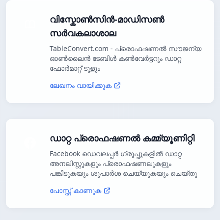
വിസ്കോൺസിൻ-മാഡിസൺ
സർവകലാശാല
TableConvert.com - പ്രൊഫഷണൽ സൗജന്യ
ഓൺലൈൻ ടേബിൾ കൺവേർട്ടറും ഡാറ്റ
ഫോർമാറ്റ് ടൂളും
ലേഖനം വായിക്കുക
ഡാറ്റ പ്രൊഫഷണൽ കമ്മ്യൂണിറ്റി
Facebook ഡെവലപ്പർ ഗ്രൂപ്പുകളിൽ ഡാറ്റ
അനലിസ്റ്റുകളും പ്രൊഫഷണലുകളും
പങ്കിടുകയും ശുപാർശ ചെയ്യുകയും ചെയ്തു
പോസ്റ്റ് കാണുക