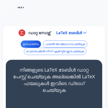
v3.0.1
ഡാറ്റ സോഴ്സ്
LaTeX ടേബിൾ
ഉദാഹരണം
ഫയൽ അപ്‌ലോഡ് ചെയ്യുക
വെബ് പേജിൽ നിന്ന് എക്സ്ട്രാക്റ്റ് ചെയ്യുക
നിങ്ങളുടെ LaTeX ടേബിൾ ഡാറ്റ
പേസ്റ്റ് ചെയ്യുക അല്ലെങ്കിൽ LaTeX
ഫയലുകൾ ഇവിടെ ഡ്രാഗ്
ചെയ്യുക