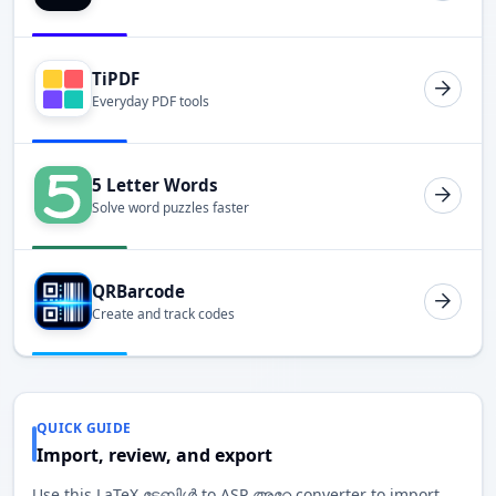
TiPDF
Everyday PDF tools
5 Letter Words
Solve word puzzles faster
QRBarcode
Create and track codes
QUICK GUIDE
Import, review, and export
Use this LaTeX ടേബിൾ to ASP അറേ converter to import