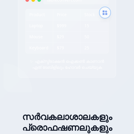
Product
Price
Stock
Laptop
$999
15
Mouse
$29
50
Keyboard
$79
25
✨ എക്സ്ട്രാക്ഷൻ ഐക്കൺ കാണാൻ
ഏത് ടേബിളിലും ഹോവർ ചെയ്യുക
സർവകലാശാലകളും
പ്രൊഫഷണലുകളും