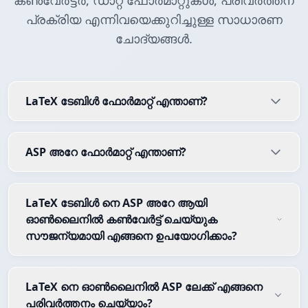
കൺവേർട്ടർ, ഡാറ്റ ഫോർമാറ്റുകൾ, പരിവർത്തന
പ്രക്രിയ എന്നിവയെക്കുറിച്ചുള്ള സാധാരണ
ചോദ്യങ്ങൾ.
LaTeX ടേബിൾ ഫോർമാറ്റ് എന്താണ്?
ASP അറേ ഫോർമാറ്റ് എന്താണ്?
LaTeX ടേബിൾ നെ ASP അറേ ആയി
ഓൺലൈനിൽ കൺവേർട്ട് ചെയ്യുക
സൗജന്യമായി എങ്ങനെ ഉപയോഗിക്കാം?
LaTeX നെ ഓൺലൈനിൽ ASP ലേക്ക് എങ്ങനെ
പരിവർത്തനം ചെയ്യാം?