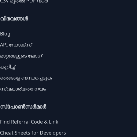
CSV മുതൽ PDF വരെ
വിഭവങ്ങൾ
Blog
API ഡോക്സ്
മാറ്റങ്ങളുടെ ലോഗ്
കുറിച്ച്
ഞങ്ങളെ ബന്ധപ്പെടുക
സ്വകാര്യതാ നയം
സ്പോൺസർമാർ
Find Referral Code & Link
Cheat Sheets for Developers