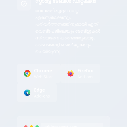
സ്മാർട്ട് ടേബിൾ ഡിറ്റക്ഷൻ
വേഗത്തിലുള്ള ഡാറ്റ
എക്സ്ട്രാക്ഷനും
പരിവർത്തനത്തിനുമായി ഏത്
വെബ്പേജിലെയും ടേബിളുകൾ
സ്വയമേവ കണ്ടെത്തുകയും
ഹൈലൈറ്റ് ചെയ്യുകയും
ചെയ്യുന്നു
Chrome
Firefox
Web Store
Add-ons
Edge
Add-ons
tableconvert.com