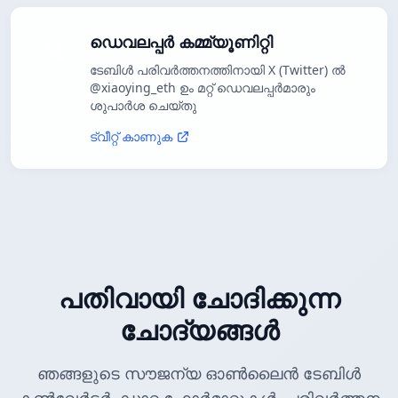
ഡെവലപ്പർ കമ്മ്യൂണിറ്റി
ടേബിൾ പരിവർത്തനത്തിനായി X (Twitter) ൽ
@xiaoying_eth ഉം മറ്റ് ഡെവലപ്പർമാരും
ശുപാർശ ചെയ്തു
ട്വീറ്റ് കാണുക
പതിവായി ചോദിക്കുന്ന
ചോദ്യങ്ങൾ
ഞങ്ങളുടെ സൗജന്യ ഓൺലൈൻ ടേബിൾ