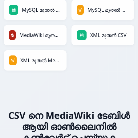
MySQL മുതൽ CSV
MySQL മുതൽ MediaWiki
MediaWiki മുതൽ TracWiki
XML മുതൽ CSV
XML മുതൽ MediaWiki
CSV നെ MediaWiki ടേബിൾ
ആയി ഓൺലൈനിൽ
കൺവേർട്ട് ചെയ്യുക