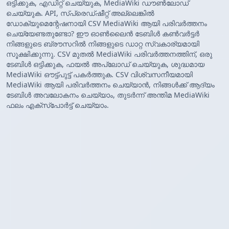
ഒട്ടിക്കുക, എഡിറ്റ് ചെയ്യുക, MediaWiki ഡൗൺലോഡ്
ചെയ്യുക. API, സ്പ്രെഡ്ഷീറ്റ് അല്ലെങ്കിൽ
ഡോക്യുമെന്റേഷനായി CSV MediaWiki ആയി പരിവർത്തനം
ചെയ്യേണ്ടതുണ്ടോ? ഈ ഓൺലൈൻ ടേബിൾ കൺവർട്ടർ
നിങ്ങളുടെ ബ്രൗസറിൽ നിങ്ങളുടെ ഡാറ്റ സ്വകാര്യമായി
സൂക്ഷിക്കുന്നു. CSV മുതൽ MediaWiki പരിവർത്തനത്തിന്, ഒരു
ടേബിൾ ഒട്ടിക്കുക, ഫയൽ അപ്‌ലോഡ് ചെയ്യുക, ശുദ്ധമായ
MediaWiki ഔട്ട്‌പുട്ട് പകർത്തുക. CSV വിശ്വസനീയമായി
MediaWiki ആയി പരിവർത്തനം ചെയ്യാൻ, നിങ്ങൾക്ക് ആദ്യം
ടേബിൾ അവലോകനം ചെയ്യാം, തുടർന്ന് അന്തിമ MediaWiki
ഫലം എക്സ്‌പോർട്ട് ചെയ്യാം.