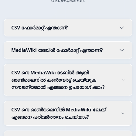
ചോദ്യങ്ങൾ.
CSV ഫോർമാറ്റ് എന്താണ്?
MediaWiki ടേബിൾ ഫോർമാറ്റ് എന്താണ്?
CSV നെ MediaWiki ടേബിൾ ആയി
ഓൺലൈനിൽ കൺവേർട്ട് ചെയ്യുക
സൗജന്യമായി എങ്ങനെ ഉപയോഗിക്കാം?
CSV നെ ഓൺലൈനിൽ MediaWiki ലേക്ക്
എങ്ങനെ പരിവർത്തനം ചെയ്യാം?