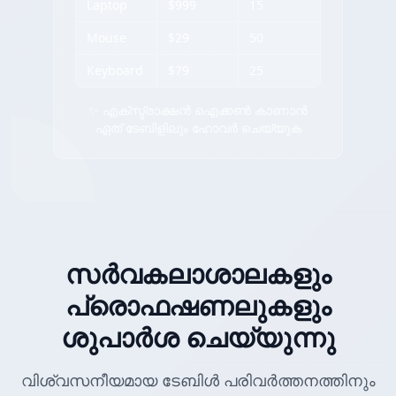
Laptop
$999
15
Mouse
$29
50
Keyboard
$79
25
✨ എക്സ്ട്രാക്ഷൻ ഐക്കൺ കാണാൻ
ഏത് ടേബിളിലും ഹോവർ ചെയ്യുക
സർവകലാശാലകളും
പ്രൊഫഷണലുകളും
ശുപാർശ ചെയ്യുന്നു
വിശ്വസനീയമായ ടേബിൾ പരിവർത്തനത്തിനും