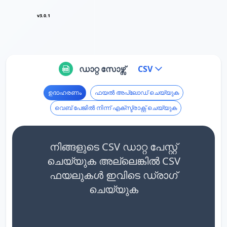
v3.0.1
ഡാറ്റ സോഴ്സ്
CSV
ഉദാഹരണം
ഫയൽ അപ്‌ലോഡ് ചെയ്യുക
വെബ് പേജിൽ നിന്ന് എക്സ്ട്രാക്റ്റ് ചെയ്യുക
നിങ്ങളുടെ CSV ഡാറ്റ പേസ്റ്റ്
ചെയ്യുക അല്ലെങ്കിൽ CSV
ഫയലുകൾ ഇവിടെ ഡ്രാഗ്
ചെയ്യുക