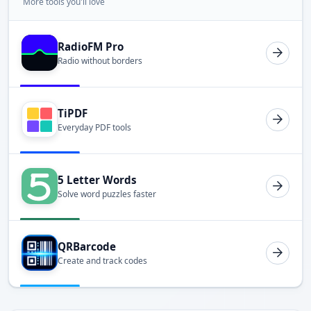
More tools you'll love
RadioFM Pro
Radio without borders
TiPDF
Everyday PDF tools
5 Letter Words
Solve word puzzles faster
QRBarcode
Create and track codes