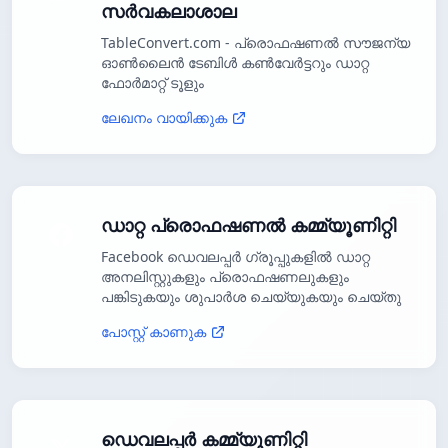
സർവകലാശാല
TableConvert.com - പ്രൊഫഷണൽ സൗജന്യ
ഓൺലൈൻ ടേബിൾ കൺവേർട്ടറും ഡാറ്റ
ഫോർമാറ്റ് ടൂളും
ലേഖനം വായിക്കുക
ഡാറ്റ പ്രൊഫഷണൽ കമ്മ്യൂണിറ്റി
Facebook ഡെവലപ്പർ ഗ്രൂപ്പുകളിൽ ഡാറ്റ
അനലിസ്റ്റുകളും പ്രൊഫഷണലുകളും
പങ്കിടുകയും ശുപാർശ ചെയ്യുകയും ചെയ്തു
പോസ്റ്റ് കാണുക
ഡെവലപ്പർ കമ്മ്യൂണിറ്റി