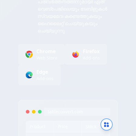
പരിവർത്തനത്തിനുമായി ഏത്
വെബ്പേജിലെയും ടേബിളുകൾ
സ്വയമേവ കണ്ടെത്തുകയും
ഹൈലൈറ്റ് ചെയ്യുകയും
ചെയ്യുന്നു
Chrome
Firefox
Web Store
Add-ons
Edge
Add-ons
tableconvert.com
Product
Price
Stock