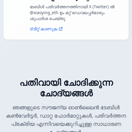
ടേബിൾ പരിവർത്തനത്തിനായി X (Twitter) ൽ
@xiaoying_eth ഉം മറ്റ് ഡെവലപ്പർമാരും
ശുപാർശ ചെയ്തു
ട്വീറ്റ് കാണുക
പതിവായി ചോദിക്കുന്ന
ചോദ്യങ്ങൾ
ഞങ്ങളുടെ സൗജന്യ ഓൺലൈൻ ടേബിൾ
കൺവേർട്ടർ, ഡാറ്റ ഫോർമാറ്റുകൾ, പരിവർത്തന
പ്രക്രിയ എന്നിവയെക്കുറിച്ചുള്ള സാധാരണ