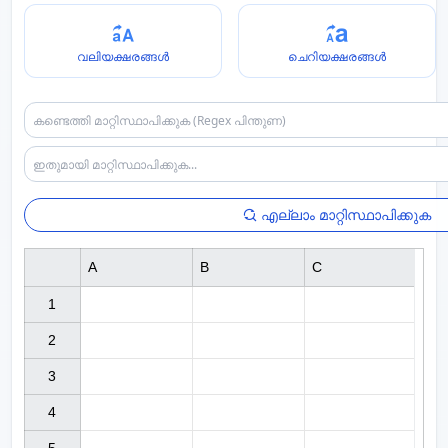
വലിയക്ഷരങ്ങൾ
ചെറിയക്ഷരങ്ങൾ
എല്ലാം മാറ്റിസ്ഥാപിക്കുക
A
B
C
1

2

3

4
