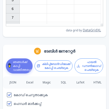
5

6

7

DataGridXL
data grid by
ടേബിൾ ജനറേറ്റർ
ഞങ്ങൾക്ക്
ഫയൽ
ക്ലിപ്പ്ബോർഡിലേക്ക്
കാപ്പി
ഡൗൺലോഡ്
കോപ്പി ചെയ്യുക
വാങ്ങിത്തരുക
ചെയ്യുക
JSON
Excel
Magic
SQL
LaTeX
HTML
കോഡ് ചെറുതാക്കുക
ഹെഡർ മാർക്കപ്പ്