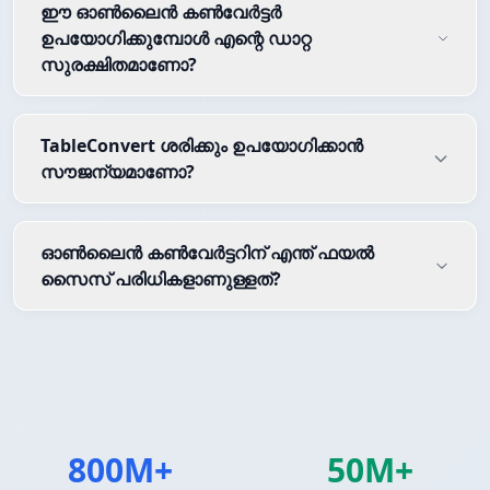
ഈ ഓൺലൈൻ കൺവേർട്ടർ
ഉപയോഗിക്കുമ്പോൾ എന്റെ ഡാറ്റ
സുരക്ഷിതമാണോ?
TableConvert ശരിക്കും ഉപയോഗിക്കാൻ
സൗജന്യമാണോ?
ഓൺലൈൻ കൺവേർട്ടറിന് എന്ത് ഫയൽ
സൈസ് പരിധികളാണുള്ളത്?
800M+
50M+