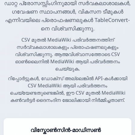
ഡാറ്റ പ്രോസസ്സിംഗിനുമായി സർവകലാശാലകൾ,
ഗവേഷണ സ്ഥാപനങ്ങൾ, വികസന ടീമുകൾ
എന്നിവയിലെ പ്രൊഫഷണലുകൾ TableConvert-
നെ വിശ്വസിക്കുന്നു.
CSV മുതൽ MediaWiki പരിവർത്തനത്തിന്
സർവ്വകലാശാലകളും പ്രൊഫഷണലുകളും
വിശ്വസിക്കുന്നു. ആത്മവിശ്വാസത്തോടെ CSV
ഓൺലൈനിൽ MediaWiki ആയി പരിവർത്തനം
ചെയ്യുക.
റിപ്പോർട്ടുകൾ, ഡോക്സ് അല്ലെങ്കിൽ API-കൾക്കായി
CSV MediaWiki ആയി പരിവർത്തനം
ചെയ്യേണ്ടതുണ്ടെങ്കിൽ, ഈ CSV മുതൽ MediaWiki
കൺവർട്ടർ ദൈനംദിന ജോലിക്കായി നിർമ്മിച്ചതാണ്.
വിസ്കോൺസിൻ-മാഡിസൺ