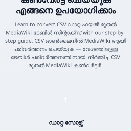
എങ്ങനെ ഉപയോഗിക്കാം
Learn to convert CSV ഡാറ്റ ഫയൽ മുതൽ
MediaWiki ടേബിൾ സിന്റാക്സ് with our step-by-
step guide. CSV ഓൺലൈനിൽ MediaWiki ആയി
പരിവർത്തനം ചെയ്യുക — വേഗത്തിലുള്ള
ടേബിൾ പരിവർത്തനത്തിനായി നിർമ്മിച്ച CSV
മുതൽ MediaWiki കൺവർട്ടർ.
1
ഡാറ്റ സോഴ്സ്