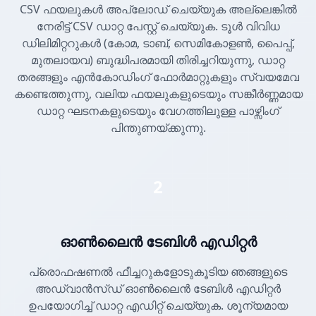
CSV ഫയലുകൾ അപ്‌ലോഡ് ചെയ്യുക അല്ലെങ്കിൽ
നേരിട്ട് CSV ഡാറ്റ പേസ്റ്റ് ചെയ്യുക. ടൂൾ വിവിധ
ഡിലിമിറ്ററുകൾ (കോമ, ടാബ്, സെമികോളൺ, പൈപ്പ്,
മുതലായവ) ബുദ്ധിപരമായി തിരിച്ചറിയുന്നു, ഡാറ്റ
തരങ്ങളും എൻകോഡിംഗ് ഫോർമാറ്റുകളും സ്വയമേവ
കണ്ടെത്തുന്നു, വലിയ ഫയലുകളുടെയും സങ്കീർണ്ണമായ
ഡാറ്റ ഘടനകളുടെയും വേഗത്തിലുള്ള പാഴ്സിംഗ്
പിന്തുണയ്ക്കുന്നു.
2
ഓൺലൈൻ ടേബിൾ എഡിറ്റർ
പ്രൊഫഷണൽ ഫീച്ചറുകളോടുകൂടിയ ഞങ്ങളുടെ
അഡ്വാൻസ്ഡ് ഓൺലൈൻ ടേബിൾ എഡിറ്റർ
ഉപയോഗിച്ച് ഡാറ്റ എഡിറ്റ് ചെയ്യുക. ശൂന്യമായ