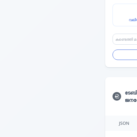
വലി
ടേബ
ജനറേ
JSON