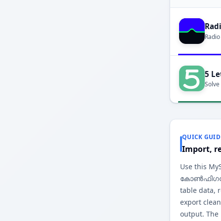
Rad
Radio
5 Le
Solve
QUICK GUID
Import, r
Use this My
കോൺഫിഗറേഷ
table data,
export cl
output. The