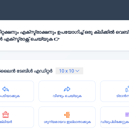
്റക്ഷനും എക്സ്ട്രാക്ഷനും ഉപയോഗിച്ച് ഒരു ക്ലിക്കിൽ വെബ്
എക്സ്ട്രാക്റ്റ് ചെയ്യുക 👉
ൈൻ ടേബിൾ എഡിറ്റർ
10
x
10
പടിയാക്കുക
വീണ്ടും ചെയ്യുക
ട്രാൻ
ക്ലിയർ
ശൂന്യമായവ ഇല്ലാതാക്കുക
ഡ്യൂപ്ലിക്കേറ്റ