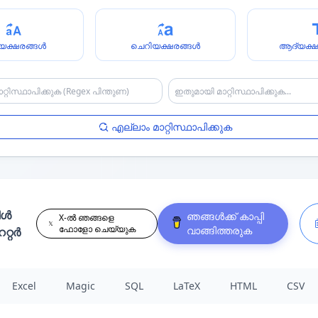
യക്ഷരങ്ങൾ
ചെറിയക്ഷരങ്ങൾ
ആദ്യക്ഷ
എല്ലാം മാറ്റിസ്ഥാപിക്കുക
ിൾ
ഞങ്ങൾക്ക് കാപ്പി
X-ൽ ഞങ്ങളെ
ഫോളോ ചെയ്യുക
വാങ്ങിത്തരുക
റ്റർ
Excel
Magic
SQL
LaTeX
HTML
CSV