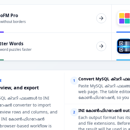
ioFM Pro
 without borders
tter Words
 word puzzles faster
Convert MySQL ക്വറി ഫ
E
1
Paste MySQL ക്വറി ഫലങ്ങൾ 
eview, and export
web page. The table edito
കോൺഫിഗറേഷൻ, so you can c
SQL ക്വറി ഫലങ്ങൾ to INI
ൻ converter to import
INI കോൺഫിഗറേഷൻ output
 review rows and columns, and
2
Each output format has its
ean INI കോൺഫിഗറേഷൻ
and file extensions. Be
 browser-based workflow is
the result will be used in 