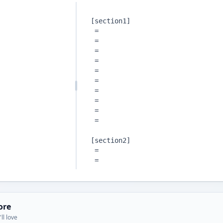
ore
ll love