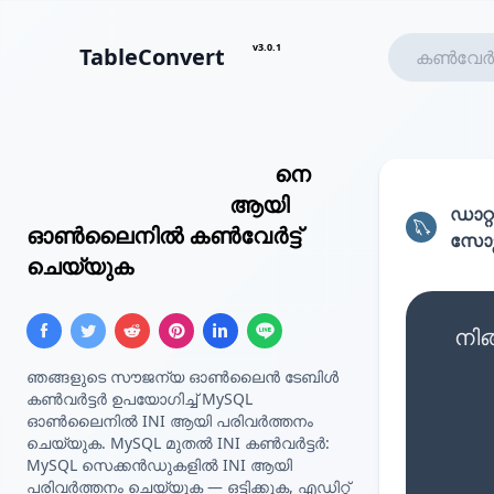
v3.0.1
TableConvert
MySQL ക്വറി ഫലങ്ങൾ
നെ
INI
കോൺഫിഗറേഷൻ
ആയി
ഡാറ്റ
ഓൺലൈനിൽ കൺവേർട്ട്
സോഴ്
ചെയ്യുക
നിങ
ഞങ്ങളുടെ സൗജന്യ ഓൺലൈൻ ടേബിൾ
കൺവർട്ടർ ഉപയോഗിച്ച് MySQL
ഓൺലൈനിൽ INI ആയി പരിവർത്തനം
ചെയ്യുക. MySQL മുതൽ INI കൺവർട്ടർ:
MySQL സെക്കൻഡുകളിൽ INI ആയി
പരിവർത്തനം ചെയ്യുക — ഒട്ടിക്കുക, എഡിറ്റ്