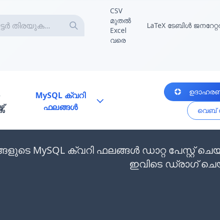
CSV
മുതൽ
LaTeX ടേബിൾ ജനറേറ്റ
Excel
വരെ
ഉദാഹര
MySQL ക്വറി
സ്
ഫലങ്ങൾ
വെബ് പ
്ങളുടെ MySQL ക്വറി ഫലങ്ങൾ ഡാറ്റ പേസ്റ്റ്
ഇവിടെ ഡ്രാഗ് ചെ