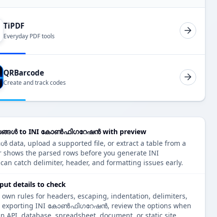
TiPDF
Everyday PDF tools
QRBarcode
Create and track codes
ലങ്ങൾ to INI കോൺഫിഗറേഷൻ with preview
data, upload a supported file, or extract a table from a
r shows the parsed rows before you generate INI
atch delimiter, header, and formatting issues early.
 details to check
 own rules for headers, escaping, indentation, delimiters,
fore exporting INI കോൺഫിഗറേഷൻ, review the options when
an API, database, spreadsheet, document, or static site.