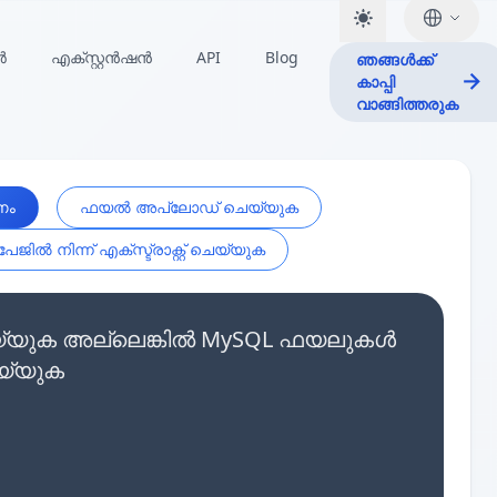
ർ
എക്സ്റ്റൻഷൻ
API
Blog
ഞങ്ങൾക്ക്
കാപ്പി
വാങ്ങിത്തരുക
ണം
ഫയൽ അപ്‌ലോഡ് ചെയ്യുക
േജിൽ നിന്ന് എക്സ്ട്രാക്റ്റ് ചെയ്യുക
 ചെയ്യുക അല്ലെങ്കിൽ MySQL ഫയലുകൾ
യ്യുക