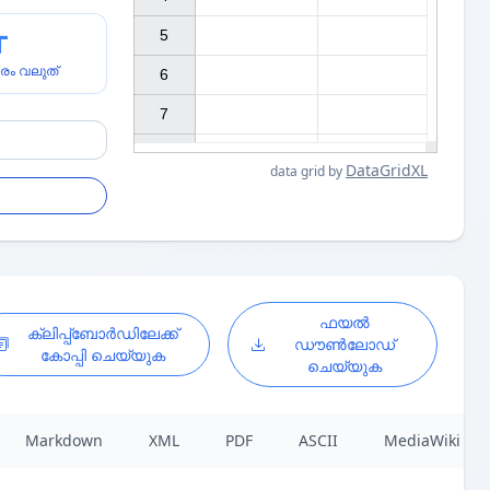
5

രം വലുത്
6

7

DataGridXL
data grid by
ഫയൽ
ക്ലിപ്പ്ബോർഡിലേക്ക്
ഡൗൺലോഡ്
കോപ്പി ചെയ്യുക
ചെയ്യുക
Markdown
XML
PDF
ASCII
MediaWiki