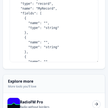
Explore more
More tools you'll love
RadioFM Pro
Radio without borders