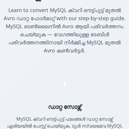
Learn to convert MySQL ക്വറി ഔട്ട്പുട്ട് മുതൽ
Avro ഡാറ്റ ഫോർമാറ്റ് with our step-by-step guide.
MySQL ഓൺലൈനിൽ Avro ആയി പരിവർത്തനം
ചെയ്യുക — വേഗത്തിലുള്ള ടേബിൾ
പരിവർത്തനത്തിനായി നിർമ്മിച്ച MySQL മുതൽ
Avro കൺവർട്ടർ.
1
ഡാറ്റ സോഴ്സ്
MySQL ക്വറി ഔട്ട്പുട്ട് ഫലങ്ങൾ ഡാറ്റ സോഴ്സ്
ഏരിയയിൽ പേസ്റ്റ് ചെയ്യുക. ടൂൾ സ്വയമേവ MySQL