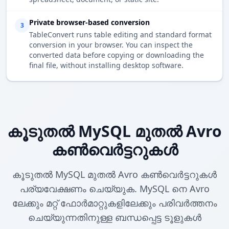
Private browser-based conversion
3
TableConvert runs table editing and standard format
conversion in your browser. You can inspect the
converted data before copying or downloading the
final file, without installing desktop software.
കൂടുതൽ MySQL മുതൽ Avro
കൺവെർട്ടറുകൾ
കൂടുതൽ MySQL മുതൽ Avro കൺവെർട്ടറുകൾ
പര്യവേക്ഷണം ചെയ്യുക. MySQL നെ Avro
ലേക്കും മറ്റ് ഫോർമാറ്റുകളിലേക്കും പരിവർത്തനം
ചെയ്യുന്നതിനുള്ള ബന്ധപ്പെട്ട ടൂളുകൾ