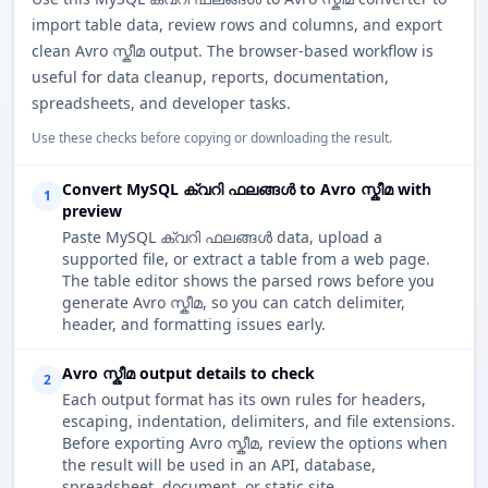
import table data, review rows and columns, and export
clean Avro സ്കീമ output. The browser-based workflow is
useful for data cleanup, reports, documentation,
spreadsheets, and developer tasks.
Use these checks before copying or downloading the result.
Convert MySQL ക്വറി ഫലങ്ങൾ to Avro സ്കീമ with
1
preview
Paste MySQL ക്വറി ഫലങ്ങൾ data, upload a
supported file, or extract a table from a web page.
The table editor shows the parsed rows before you
generate Avro സ്കീമ, so you can catch delimiter,
header, and formatting issues early.
Avro സ്കീമ output details to check
2
Each output format has its own rules for headers,
escaping, indentation, delimiters, and file extensions.
Before exporting Avro സ്കീമ, review the options when
the result will be used in an API, database,
spreadsheet, document, or static site.