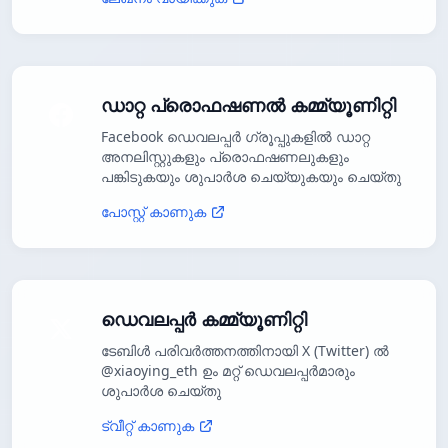
ഡാറ്റ പ്രൊഫഷണൽ കമ്മ്യൂണിറ്റി
Facebook ഡെവലപ്പർ ഗ്രൂപ്പുകളിൽ ഡാറ്റ
അനലിസ്റ്റുകളും പ്രൊഫഷണലുകളും
പങ്കിടുകയും ശുപാർശ ചെയ്യുകയും ചെയ്തു
പോസ്റ്റ് കാണുക
ഡെവലപ്പർ കമ്മ്യൂണിറ്റി
ടേബിൾ പരിവർത്തനത്തിനായി X (Twitter) ൽ
@xiaoying_eth ഉം മറ്റ് ഡെവലപ്പർമാരും
ശുപാർശ ചെയ്തു
ട്വീറ്റ് കാണുക