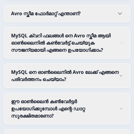
Avro സ്കീമ ഫോർമാറ്റ് എന്താണ്?
MySQL ക്വറി ഫലങ്ങൾ നെ Avro സ്കീമ ആയി
ഓൺലൈനിൽ കൺവേർട്ട് ചെയ്യുക
സൗജന്യമായി എങ്ങനെ ഉപയോഗിക്കാം?
MySQL നെ ഓൺലൈനിൽ Avro ലേക്ക് എങ്ങനെ
പരിവർത്തനം ചെയ്യാം?
ഈ ഓൺലൈൻ കൺവേർട്ടർ
ഉപയോഗിക്കുമ്പോൾ എന്റെ ഡാറ്റ
സുരക്ഷിതമാണോ?