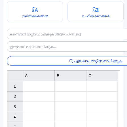
വലിയക്ഷരങ്ങൾ
ചെറിയക്ഷരങ്ങൾ
എല്ലാം മാറ്റിസ്ഥാപിക്കുക
A
B
C
1

2

3

4
