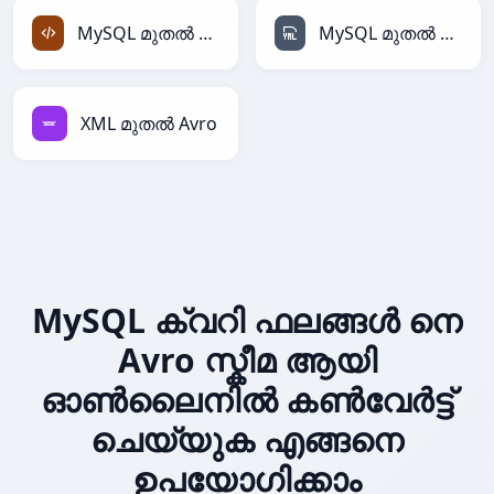
MySQL മുതൽ XML
MySQL മുതൽ YAML
XML മുതൽ Avro
MySQL ക്വറി ഫലങ്ങൾ നെ
Avro സ്കീമ ആയി
ഓൺലൈനിൽ കൺവേർട്ട്
ചെയ്യുക എങ്ങനെ
ഉപയോഗിക്കാം