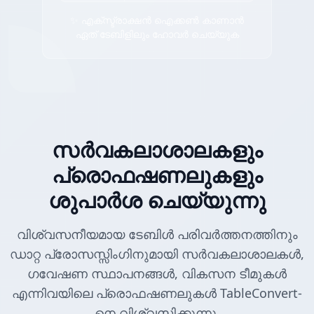
✨ എക്സ്ട്രാക്ഷൻ ഐക്കൺ കാണാൻ
ഏത് ടേബിളിലും ഹോവർ ചെയ്യുക
സർവകലാശാലകളും
പ്രൊഫഷണലുകളും
ശുപാർശ ചെയ്യുന്നു
വിശ്വസനീയമായ ടേബിൾ പരിവർത്തനത്തിനും
ഡാറ്റ പ്രോസസ്സിംഗിനുമായി സർവകലാശാലകൾ,
ഗവേഷണ സ്ഥാപനങ്ങൾ, വികസന ടീമുകൾ
എന്നിവയിലെ പ്രൊഫഷണലുകൾ TableConvert-
നെ വിശ്വസിക്കുന്നു.