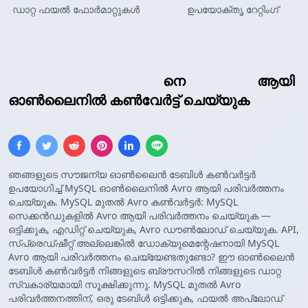
ഡാറ്റ ഫയൽ ഫോർമാറ്റുകൾ
ഉപയോക്തൃ റേറ്റിംഗ്
MySQL ക്വറി ഫലങ്ങൾ
നെ
Avro സ്കീമ
ആയി
ഓൺലൈനിൽ കൺവേർട്ട് ചെയ്യുക
ഞങ്ങളുടെ സൗജന്യ ഓൺലൈൻ ടേബിൾ കൺവർട്ടർ
ഉപയോഗിച്ച് MySQL ഓൺലൈനിൽ Avro ആയി പരിവർത്തനം
ചെയ്യുക. MySQL മുതൽ Avro കൺവർട്ടർ: MySQL
സെക്കൻഡുകളിൽ Avro ആയി പരിവർത്തനം ചെയ്യുക —
ഒട്ടിക്കുക, എഡിറ്റ് ചെയ്യുക, Avro ഡൗൺലോഡ് ചെയ്യുക. API,
സ്പ്രെഡ്ഷീറ്റ് അല്ലെങ്കിൽ ഡോക്യുമെന്റേഷനായി MySQL
Avro ആയി പരിവർത്തനം ചെയ്യേണ്ടതുണ്ടോ? ഈ ഓൺലൈൻ
ടേബിൾ കൺവർട്ടർ നിങ്ങളുടെ ബ്രൗസറിൽ നിങ്ങളുടെ ഡാറ്റ
സ്വകാര്യമായി സൂക്ഷിക്കുന്നു. MySQL മുതൽ Avro
പരിവർത്തനത്തിന്, ഒരു ടേബിൾ ഒട്ടിക്കുക, ഫയൽ അപ്‌ലോഡ്