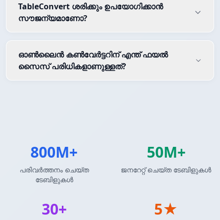
TableConvert ശരിക്കും ഉപയോഗിക്കാൻ
സൗജന്യമാണോ?
ഓൺലൈൻ കൺവേർട്ടറിന് എന്ത് ഫയൽ
സൈസ് പരിധികളാണുള്ളത്?
800M+
50M+
പരിവർത്തനം ചെയ്ത
ജനറേറ്റ് ചെയ്ത ടേബിളുകൾ
ടേബിളുകൾ
30+
5★