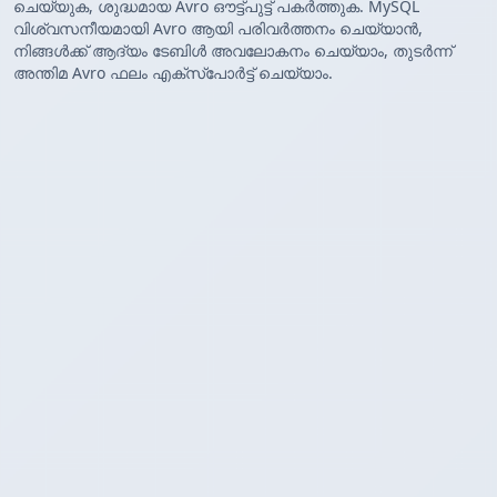
ചെയ്യുക, ശുദ്ധമായ Avro ഔട്ട്‌പുട്ട് പകർത്തുക. MySQL
വിശ്വസനീയമായി Avro ആയി പരിവർത്തനം ചെയ്യാൻ,
നിങ്ങൾക്ക് ആദ്യം ടേബിൾ അവലോകനം ചെയ്യാം, തുടർന്ന്
അന്തിമ Avro ഫലം എക്സ്‌പോർട്ട് ചെയ്യാം.