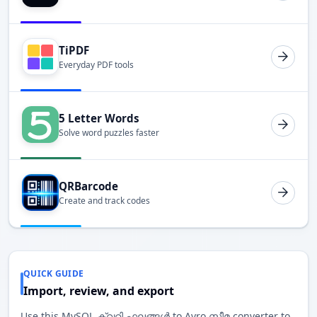
TiPDF
Everyday PDF tools
5 Letter Words
Solve word puzzles faster
QRBarcode
Create and track codes
QUICK GUIDE
Import, review, and export
Use this MySQL ക്വറി ഫലങ്ങൾ to Avro സ്കീമ converter to