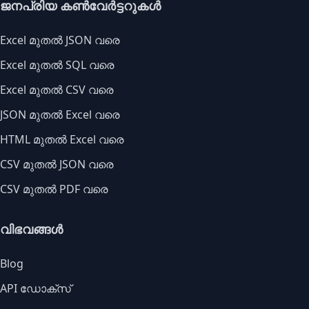
ജനപ്രിയ കൺവേർട്ടറുകൾ
Excel മുതൽ JSON വരെ
Excel മുതൽ SQL വരെ
Excel മുതൽ CSV വരെ
JSON മുതൽ Excel വരെ
HTML മുതൽ Excel വരെ
CSV മുതൽ JSON വരെ
CSV മുതൽ PDF വരെ
വിഭവങ്ങൾ
Blog
API ഡോക്സ്