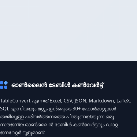
ഓൺലൈൻ ടേബിൾ കൺവേർട്ട്
TableConvert എന്നത് Excel, CSV, JSON, Markdown, LaTeX,
SQL എന്നിവയും മറ്റും ഉൾപ്പെടെ 30+ ഫോർമാറ്റുകൾ
തമ്മിലുള്ള പരിവർത്തനത്തെ പിന്തുണയ്ക്കുന്ന ഒരു
സൗജന്യ ഓൺലൈൻ ടേബിൾ കൺവേർട്ടറും ഡാറ്റ
ജനറേറ്റർ ടൂളുമാണ്.