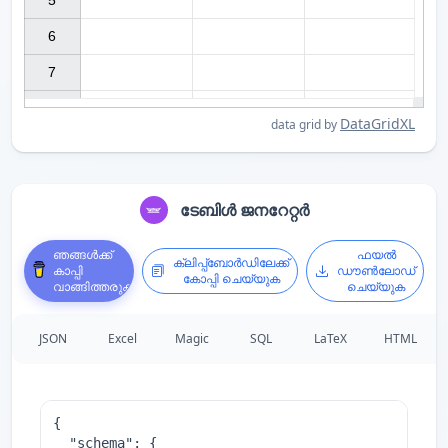
5

6

7

DataGridXL
data grid by
ടേബിൾ ജനറേറ്റർ
ഞങ്ങൾക്ക്
ഫയൽ
ക്ലിപ്പ്ബോർഡിലേക്ക്
കാപ്പി
ഡൗൺലോഡ്
കോപ്പി ചെയ്യുക
വാങ്ങിത്തരുക
ചെയ്യുക
JSON
Excel
Magic
SQL
LaTeX
HTML