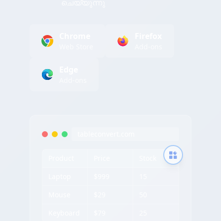
ചെയ്യുന്നു
Chrome
Firefox
Web Store
Add-ons
Edge
Add-ons
tableconvert.com
Product
Price
Stock
Laptop
$999
15
Mouse
$29
50
Keyboard
$79
25