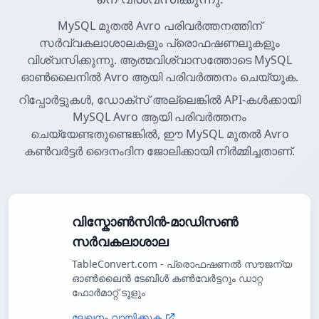
MySQL മുതൽ Avro പരിവർത്തനത്തിന്
സർവ്വകലാശാലകളും പ്രൊഫഷണലുകളും
വിശ്വസിക്കുന്നു. ആത്മവിശ്വാസത്തോടെ MySQL
ഓൺലൈനിൽ Avro ആയി പരിവർത്തനം ചെയ്യുക.
റിപ്പോർട്ടുകൾ, ഡോക്സ് അല്ലെങ്കിൽ API-കൾക്കായി
MySQL Avro ആയി പരിവർത്തനം
ചെയ്യേണ്ടതുണ്ടെങ്കിൽ, ഈ MySQL മുതൽ Avro
കൺവർട്ടർ ദൈനംദിന ജോലിക്കായി നിർമ്മിച്ചതാണ്.
വിസ്കോൺസിൻ-മാഡിസൺ
സർവകലാശാല
TableConvert.com - പ്രൊഫഷണൽ സൗജന്യ
ഓൺലൈൻ ടേബിൾ കൺവേർട്ടറും ഡാറ്റ
ഫോർമാറ്റ് ടൂളും
ലേഖനം വായിക്കുക