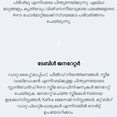
പ്രിവ്യൂ എന്നിവയെ പിന്തുണയ്ക്കുന്നു. എല്ലാ
മാറ്റങ്ങളും കൃത്യവും വിശ്വസനീയവുമായ ഫലങ്ങളോടെ
Avro ഫോർമാറ്റിലേക്ക് സ്വയമേവ പരിവർത്തനം
ചെയ്യുന്നു.
3
ടേബിൾ ജനറേറ്റർ
ഡാറ്റ ടൈപ്പ് മാപ്പിംഗ്, ഫീൽഡ് നിയന്ത്രണങ്ങൾ, സ്കീമ
വാലിഡേഷൻ എന്നിവയ്ക്കുള്ള പിന്തുണയോടെ
സ്റ്റാൻഡേർഡ് Avro സ്കീമ ഡെഫിനിഷനുകൾ ജനറേറ്റ്
ചെയ്യുക. ജനറേറ്റ് ചെയ്ത സ്കീമകൾ Hadoop
ഇക്കോസിസ്റ്റങ്ങൾ, Kafka മെസേജ് സിസ്റ്റങ്ങൾ, മറ്റ് ബിഗ്
ഡാറ്റ പ്ലാറ്റ്ഫോമുകൾ എന്നിവയിൽ നേരിട്ട്
ഉപയോഗിക്കാം.