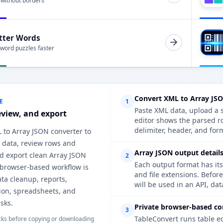
 without borders
tter Words
 word puzzles faster
Convert XML to Array JS
E
1
Paste XML data, upload a s
eview, and export
editor shows the parsed r
delimiter, header, and form
 to Array JSON converter to
 data, review rows and
Array JSON output details
d export clean Array JSON
2
Each output format has its
 browser-based workflow is
and file extensions. Befor
ata cleanup, reports,
will be used in an API, da
on, spreadsheets, and
sks.
Private browser-based co
3
TableConvert runs table e
ks before copying or downloading