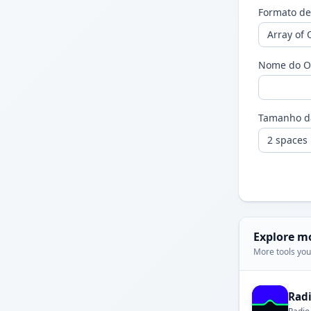
Formato d
Nome do Ob
Tamanho d
Explore m
More tools you'
Rad