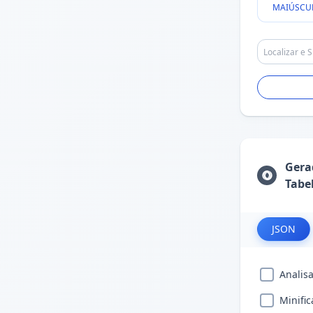
MAIÚSCU
Gera
Tabe
JSON
Analis
Minific