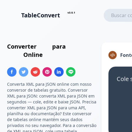
v3.0.1
TableConvert
Converter
XML
para
Array
JSON
Online
Font
Cole 
Converta XML para JSON online com nosso
conversor de tabelas gratuito. Conversor
XML para JSON: converta XML para JSON em
segundos — cole, edite e baixe JSON. Precisa
converter XML para JSON para uma API,
planilha ou documentação? Este conversor
de tabelas online mantém seus dados
privados no seu navegador. Para a conversão
de XML para JSON, cole uma tabela,