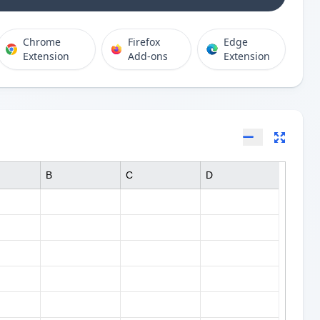
Chrome
Firefox
Edge
Extension
Add-ons
Extension
B
C
D