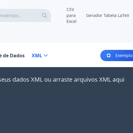
CSV
para
Gerador Tabela LaTeX
Excel
e de Dados
XML
Exemplo
seus dados XML ou arraste arquivos XML aqui