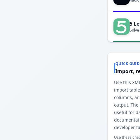
Radio
5 Le
Solve
QUICK GUID
Import, r
Use this XML
import table
columns, an
output. The
useful for d
documentati
developer ta
Use these chec