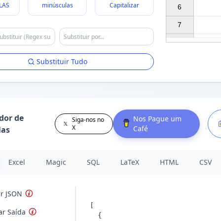
LAS
minúsculas
Capitalizar
6

7

Substituir Tudo
dor de
Nos Pague um
Siga-nos no
X
Café
las
Excel
Magic
SQL
LaTeX
HTML
CSV
ar JSON
ar Saída