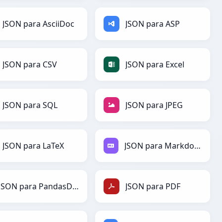
JSON para AsciiDoc
JSON para ASP
JSON para CSV
JSON para Excel
JSON para SQL
JSON para JPEG
JSON para LaTeX
JSON para Markdown
JSON para PandasDataFrame
JSON para PDF