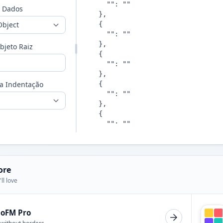
e Dados
jeto Raiz
a Indentação
ore
ll love
ioFM Pro