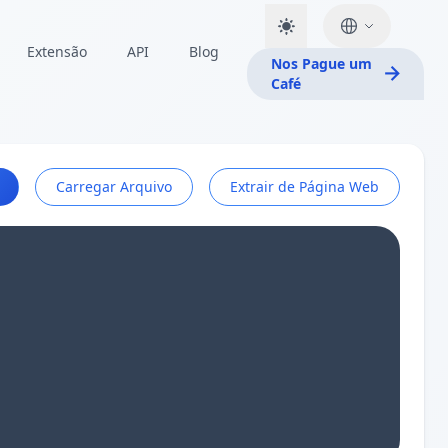
Extensão
API
Blog
Nos Pague um
Café
Carregar Arquivo
Extrair de Página Web