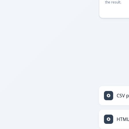
the result.
CSV p
HTML