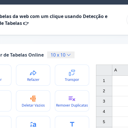
abelas da web com um clique usando Detecção e
de Tabelas 👉
or de Tabelas Online
10
x
10
A
r
Refazer
Transpor
1

2

3

Deletar Vazios
Remover Duplicatas
4

5
