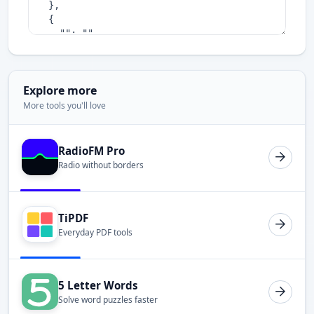
Explore more
More tools you'll love
RadioFM Pro
Radio without borders
TiPDF
Everyday PDF tools
5 Letter Words
Solve word puzzles faster