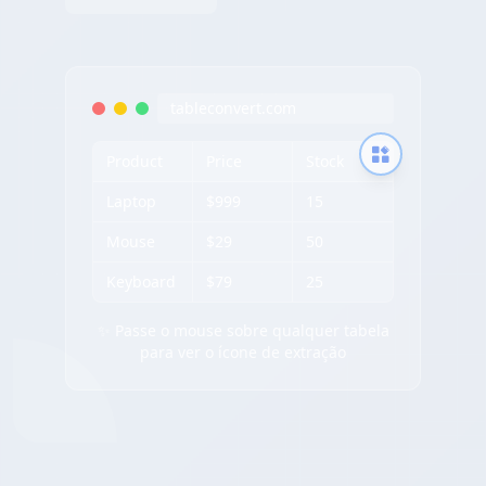
tableconvert.com
Product
Price
Stock
Laptop
$999
15
Mouse
$29
50
Keyboard
$79
25
✨ Passe o mouse sobre qualquer tabela
para ver o ícone de extração