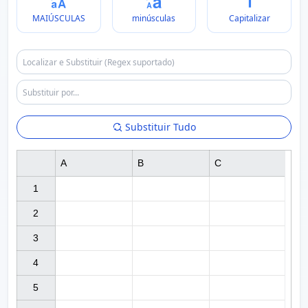
MAIÚSCULAS
minúsculas
Capitalizar
Substituir Tudo
A
B
C
1

2

3

4

5
