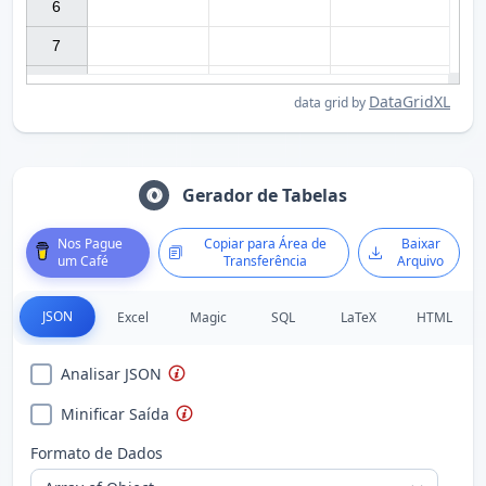
6

7

DataGridXL
data grid by
Gerador de Tabelas
Nos Pague
Copiar para Área de
Baixar
um Café
Transferência
Arquivo
JSON
Excel
Magic
SQL
LaTeX
HTML
Analisar JSON
Minificar Saída
Formato de Dados