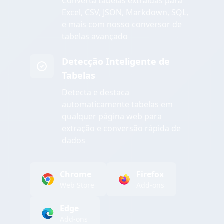
Converta tabelas extraídas para
Excel, CSV, JSON, Markdown, SQL,
e mais com nosso conversor de
tabelas avançado
Detecção Inteligente de
Tabelas
Detecta e destaca
automaticamente tabelas em
qualquer página web para
extração e conversão rápida de
dados
Chrome
Firefox
Web Store
Add-ons
Edge
Add-ons