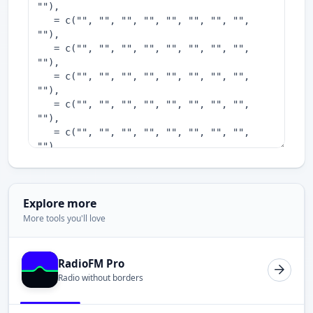
Explore more
More tools you'll love
RadioFM Pro
Radio without borders