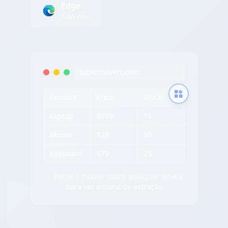
Edge
Add-ons
tableconvert.com
Product
Price
Stock
Laptop
$999
15
Mouse
$29
50
Keyboard
$79
25
✨ Passe o mouse sobre qualquer tabela
para ver o ícone de extração