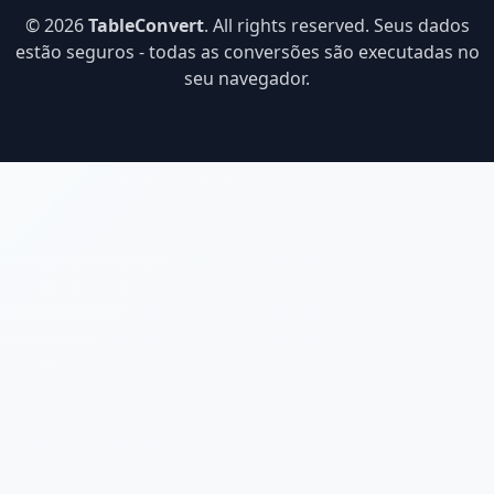
© 2026
TableConvert
. All rights reserved. Seus dados
estão seguros - todas as conversões são executadas no
seu navegador.