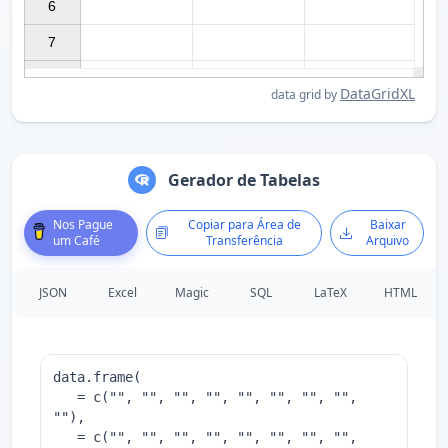
6

7

DataGridXL
data grid by
Gerador de Tabelas
Nos Pague
Copiar para Área de
Baixar
um Café
Transferência
Arquivo
JSON
Excel
Magic
SQL
LaTeX
HTML