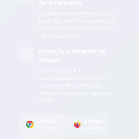
de 30 Formatos
Converta tabelas extraídas para
Excel, CSV, JSON, Markdown, SQL,
e mais com nosso conversor de
tabelas avançado
Detecção Inteligente de
Tabelas
Detecta e destaca
automaticamente tabelas em
qualquer página web para
extração e conversão rápida de
dados
Chrome
Firefox
Web Store
Add-ons