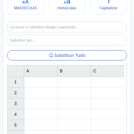
MAIÚSCULAS
minúsculas
Capitalizar
Substituir Tudo
A
B
C
1

2

3

4

5
