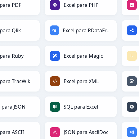
 para PDF
Excel para PHP
 para Qlik
Excel para RDataFrame
 para Ruby
Excel para Magic
 para TracWiki
Excel para XML
 para JSON
SQL para Excel
para ASCII
JSON para AsciiDoc