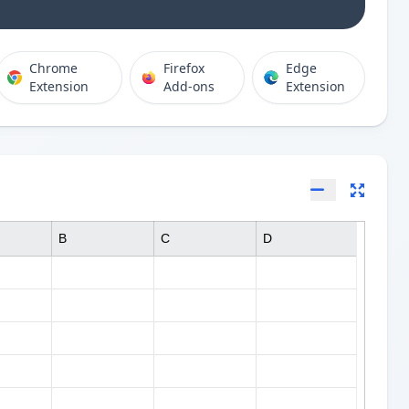
Chrome
Firefox
Edge
Extension
Add-ons
Extension
B
C
D