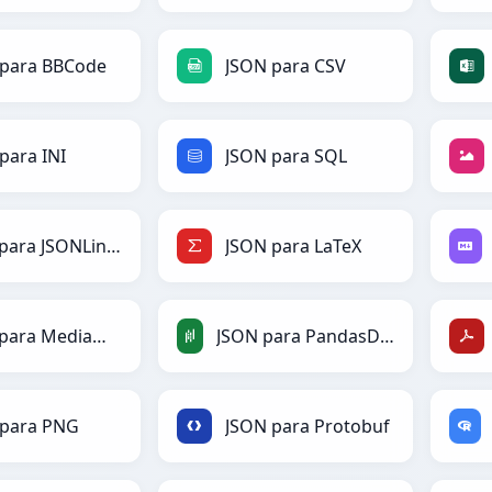
 para BBCode
JSON para CSV
para INI
JSON para SQL
JSON para JSONLines
JSON para LaTeX
JSON para MediaWiki
JSON para PandasDataFrame
 para PNG
JSON para Protobuf