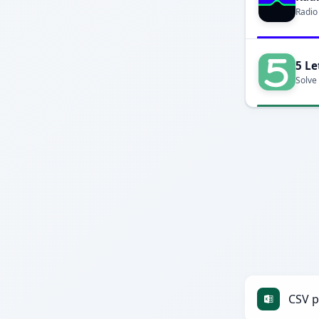
Radio
5 Le
Solve
CSV p