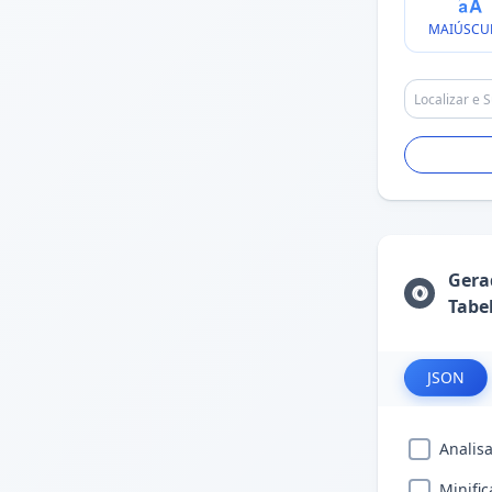
MAIÚSCU
Gera
Tabe
JSON
Analis
Minific