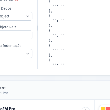
e Dados
jeto Raiz
a Indentação
ore
ll love
ioFM Pro