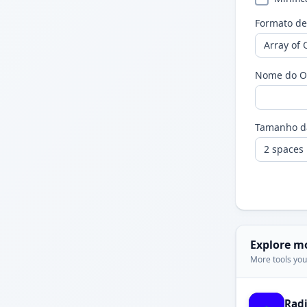
Formato d
Nome do Ob
Tamanho d
Explore m
More tools you'
Rad