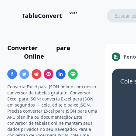
v3.0.1
TableConvert
Converter
Excel
para
Array
JSON
Online
Font
Cole 
Converta Excel para JSON online com nosso
conversor de tabelas gratuito. Conversor
Excel para JSON: converta Excel para JSON
em segundos — cole, edite e baixe JSON.
Precisa converter Excel para JSON para uma
API, planilha ou documentação? Este
conversor de tabelas online mantém seus
dados privados no seu navegador. Para a
conversão de Excel para JSON, cole uma