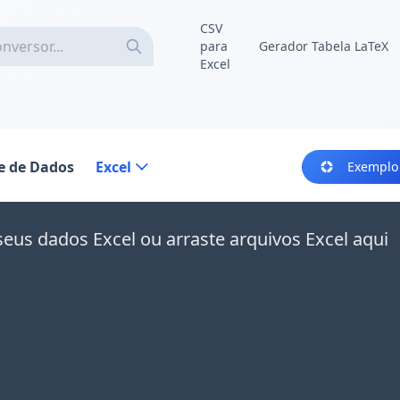
CSV
para
Gerador Tabela LaTeX
Excel
e de Dados
Excel
Exemplo
seus dados Excel ou arraste arquivos Excel aqui