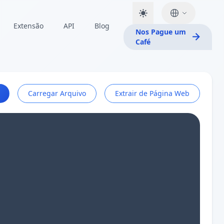
Extensão
API
Blog
Nos Pague um
Café
Carregar Arquivo
Extrair de Página Web