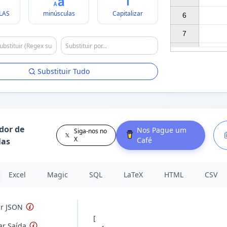
LAS
minúsculas
Capitalizar
6

7

Substituir Tudo
dor de
Nos Pague um
Siga-nos no
X
Café
las
Excel
Magic
SQL
LaTeX
HTML
CSV
ar JSON
ar Saída