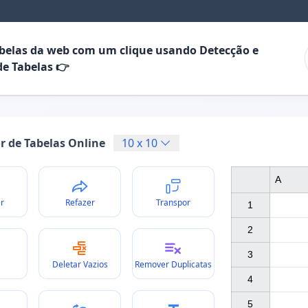
abelas da web com um clique usando Detecção e
de Tabelas 👉
or de Tabelas Online
10
x
10
A
r
Refazer
Transpor
1

2

3

Deletar Vazios
Remover Duplicatas
4

5
