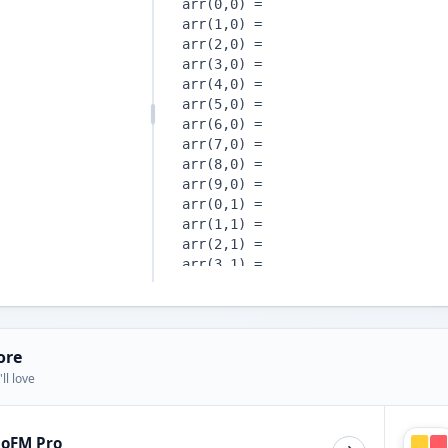
ore
ll love
ioFM Pro