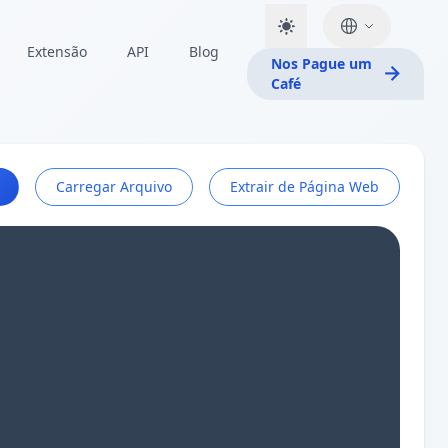
Extensão
API
Blog
Nos Pague um
Café
Carregar Arquivo
Extrair de Página Web