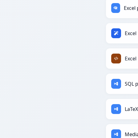
Excel
Excel
SQL p
LaTeX
Media