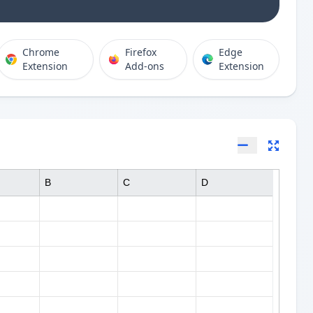
Chrome
Firefox
Edge
Extension
Add-ons
Extension
B
C
D