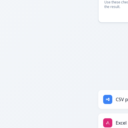
Use these chec
the result.
CSV p
Excel