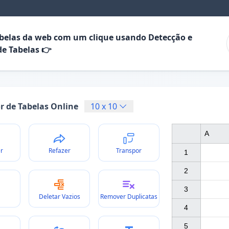
abelas da web com um clique usando Detecção e
de Tabelas 👉
or de Tabelas Online
10
x
10
A
r
Refazer
Transpor
1

2

3

Deletar Vazios
Remover Duplicatas
4

5
