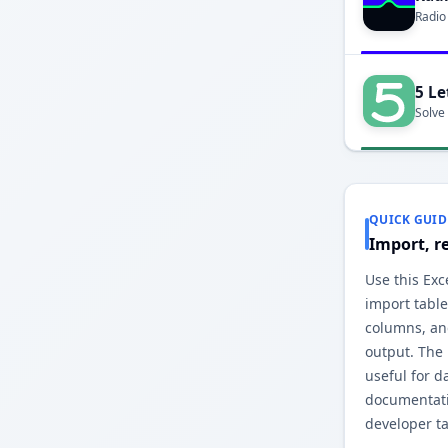
Radio
5 Le
Solve
QUICK GUID
Import, r
Use this Exc
import table
columns, an
output. The
useful for d
documentati
developer ta