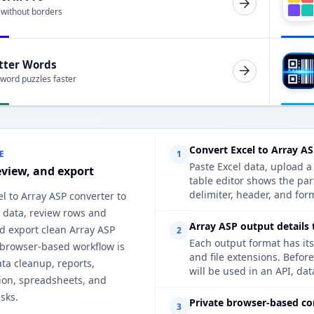
 without borders
tter Words
 word puzzles faster
Convert Excel to Array A
E
1
Paste Excel data, upload a
eview, and export
table editor shows the pa
delimiter, header, and form
el to Array ASP converter to
 data, review rows and
Array ASP output details 
d export clean Array ASP
2
Each output format has its
 browser-based workflow is
and file extensions. Befor
ata cleanup, reports,
will be used in an API, da
on, spreadsheets, and
sks.
Private browser-based co
3