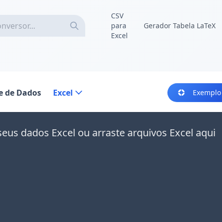
CSV
para
Gerador Tabela LaTeX
Excel
e de Dados
Excel
Exemplo
seus dados Excel ou arraste arquivos Excel aqui