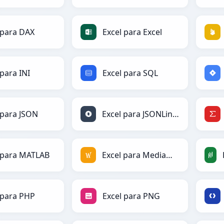
 para DAX
Excel para Excel
 para INI
Excel para SQL
 para JSON
Excel para JSONLines
 para MATLAB
Excel para MediaWiki
 para PHP
Excel para PNG