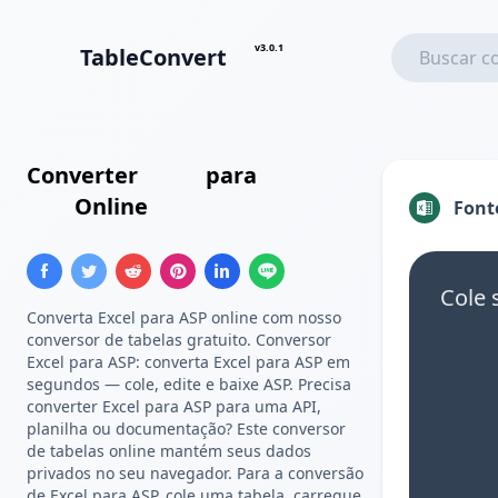
v3.0.1
TableConvert
Converter
Excel
para
Array
ASP
Online
Font
Cole 
Converta Excel para ASP online com nosso
conversor de tabelas gratuito. Conversor
Excel para ASP: converta Excel para ASP em
segundos — cole, edite e baixe ASP. Precisa
converter Excel para ASP para uma API,
planilha ou documentação? Este conversor
de tabelas online mantém seus dados
privados no seu navegador. Para a conversão
de Excel para ASP, cole uma tabela, carregue