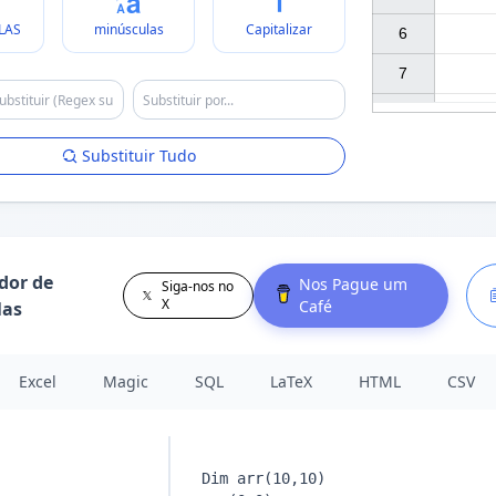
LAS
minúsculas
Capitalizar
6

7

Substituir Tudo
dor de
Nos Pague um
Siga-nos no
X
Café
las
Excel
Magic
SQL
LaTeX
HTML
CSV