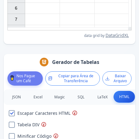
6

7

DataGridXL
data grid by
Gerador de Tabelas
Nos Pague
Copiar para Área de
Baixar
um Café
Transferência
Arquivo
HTML
JSON
Excel
Magic
SQL
LaTeX
Escapar Caracteres HTML
Tabela DIV
Minificar Código