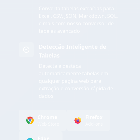
Converta tabelas extraídas para
Excel, CSV, JSON, Markdown, SQL,
e mais com nosso conversor de
tabelas avançado
Detecção Inteligente de
Tabelas
Detecta e destaca
automaticamente tabelas em
qualquer página web para
extração e conversão rápida de
dados
Chrome
Firefox
Web Store
Add-ons
Edge