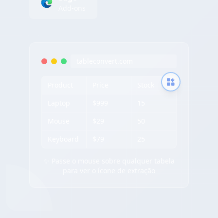
Add-ons
tableconvert.com
Product
Price
Stock
Laptop
$999
15
Mouse
$29
50
Keyboard
$79
25
✨ Passe o mouse sobre qualquer tabela
para ver o ícone de extração