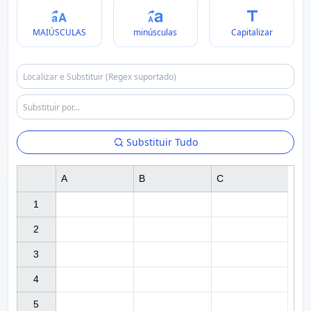
MAIÚSCULAS
minúsculas
Capitalizar
Substituir Tudo
A
B
C
1

2

3

4

5
