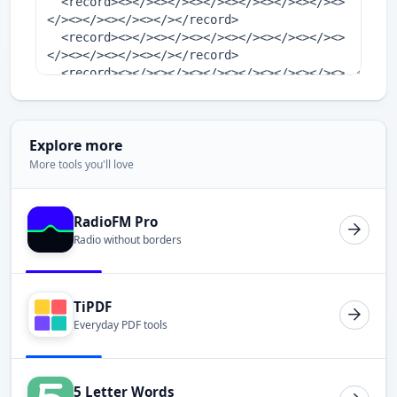
Explore more
More tools you'll love
RadioFM Pro
Radio without borders
TiPDF
Everyday PDF tools
5 Letter Words