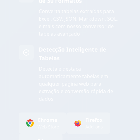
de 30 Formatos
Converta tabelas extraídas para
Excel, CSV, JSON, Markdown, SQL,
e mais com nosso conversor de
tabelas avançado
Detecção Inteligente de
Tabelas
Detecta e destaca
automaticamente tabelas em
qualquer página web para
extração e conversão rápida de
dados
Chrome
Firefox
Web Store
Add-ons