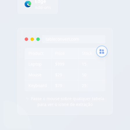
Edge
Add-ons
tableconvert.com
Product
Price
Stock
Laptop
$999
15
Mouse
$29
50
Keyboard
$79
25
✨ Passe o mouse sobre qualquer tabela
para ver o ícone de extração