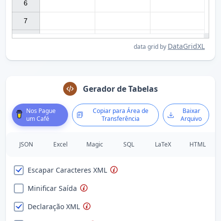
6

7

DataGridXL
data grid by
Gerador de Tabelas
Nos Pague
Copiar para Área de
Baixar
um Café
Transferência
Arquivo
JSON
Excel
Magic
SQL
LaTeX
HTML
Escapar Caracteres XML
Minificar Saída
Declaração XML