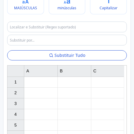
MAIÚSCULAS
minúsculas
Capitalizar
Substituir Tudo
A
B
C
1

2

3

4

5
