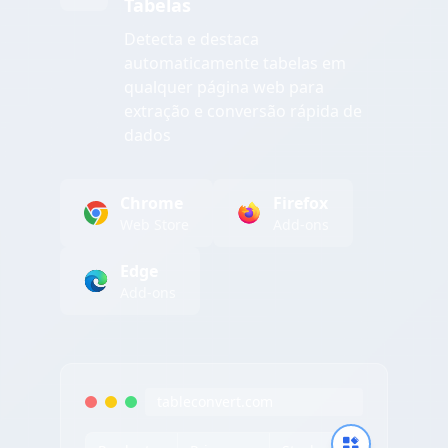
Tabelas
Detecta e destaca
automaticamente tabelas em
qualquer página web para
extração e conversão rápida de
dados
Chrome
Firefox
Web Store
Add-ons
Edge
Add-ons
tableconvert.com