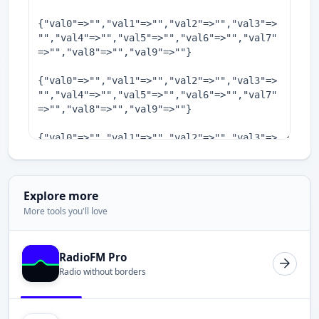
Explore more
More tools you'll love
RadioFM Pro
Radio without borders