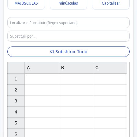
MAIÚSCULAS
minúsculas
Capitalizar
Substituir Tudo
A
B
C
1

2

3

4

5

6
