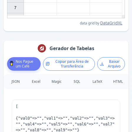
7

DataGridXL
data grid by
Gerador de Tabelas
Nos Pague
Copiar para Área de
Baixar
um Café
Transferência
Arquivo
JSON
Excel
Magic
SQL
LaTeX
HTML