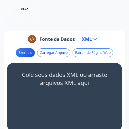
v3.0.1
Fonte de Dados
XML
Exemplo
Carregar Arquivo
Extrair de Página Web
Cole seus dados XML ou arraste
arquivos XML aqui