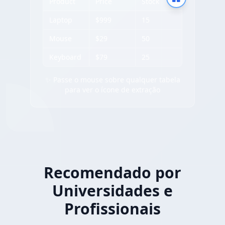
Product
Price
Stock
Laptop
$999
15
Mouse
$29
50
Keyboard
$79
25
✨ Passe o mouse sobre qualquer tabela
para ver o ícone de extração
Recomendado por
Universidades e
Profissionais