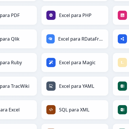
 para PDF
Excel para PHP
 para Qlik
Excel para RDataFrame
 para Ruby
Excel para Magic
 para TracWiki
Excel para YAML
ara Excel
SQL para XML