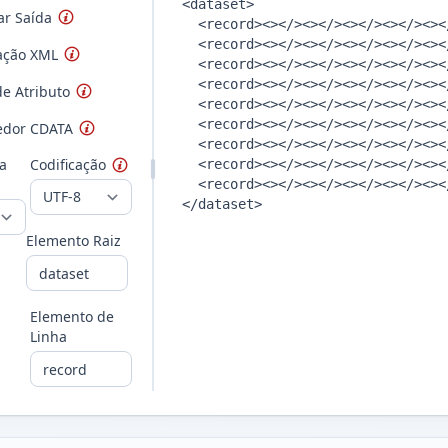
ar Saída
ação XML
e Atributo
edor CDATA
a
Codificação
Elemento Raiz
Elemento de
Linha