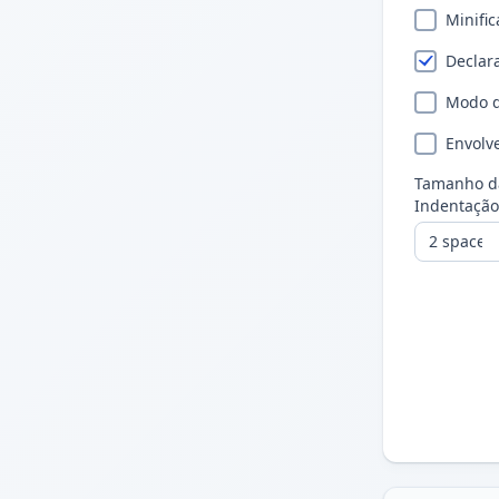
Minific
Declar
Modo d
Envolv
Tamanho d
Indentação