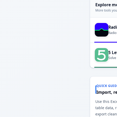
Explore m
More tools you'
Rad
Radio
5 Le
Solve
QUICK GUID
Import, r
Use this Exc
table data,
export clea