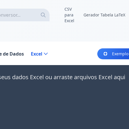
CSV
para
Gerador Tabela LaTeX
Excel
e de Dados
Excel
Exemplo
seus dados Excel ou arraste arquivos Excel aqui