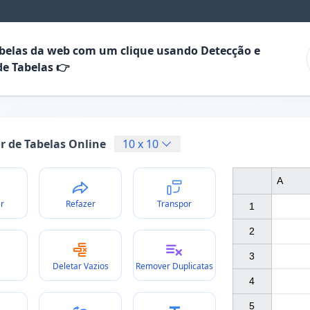
abelas da web com um clique usando Detecção e
de Tabelas 👉
or de Tabelas Online
10
x
10
A
r
Refazer
Transpor
1

2

3

Deletar Vazios
Remover Duplicatas
4

5
