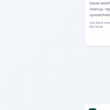
based workfl
cleanup, re
spreadsheet
Use these chec
the result.