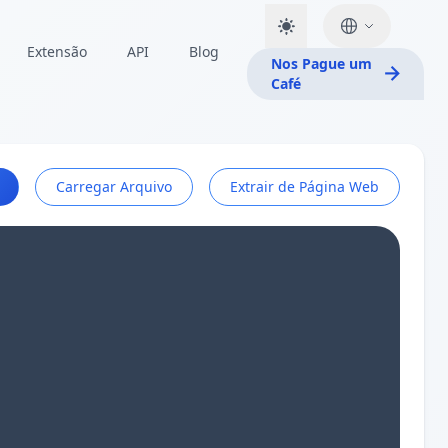
Extensão
API
Blog
Nos Pague um
Café
Carregar Arquivo
Extrair de Página Web