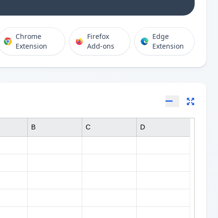
Chrome
Firefox
Edge
Extension
Add-ons
Extension
B
C
D