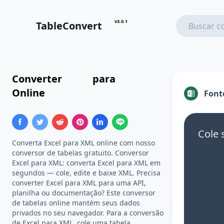
v3.0.1
TableConvert
Converter
Excel
para
XML
Online
Font
Cole 
Converta Excel para XML online com nosso
conversor de tabelas gratuito. Conversor
Excel para XML: converta Excel para XML em
segundos — cole, edite e baixe XML. Precisa
converter Excel para XML para uma API,
planilha ou documentação? Este conversor
de tabelas online mantém seus dados
privados no seu navegador. Para a conversão
de Excel para XML, cole uma tabela,