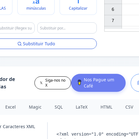
LAS
minúsculas
Capitalizar
6

7

Substituir Tudo
dor de
Nos Pague um
Siga-nos no
X
Café
las
Excel
Magic
SQL
LaTeX
HTML
CSV
r Caracteres XML