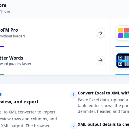
ore
ll love
ioFM Pro
 without borders
tter Words
 word puzzles faster
Convert Excel to XML wit
E
1
Paste Excel data, upload a
eview, and export
table editor shows the pa
delimiter, header, and form
el to XML converter to import
 review rows and columns, and
XML output details to ch
n XML output. The browser-
2