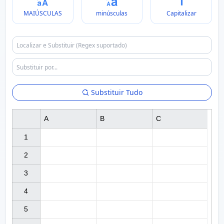
MAIÚSCULAS
minúsculas
Capitalizar
Substituir Tudo
A
B
C
1

2

3

4

5
