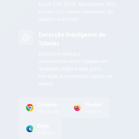
Excel, CSV, JSON, Markdown, SQL,
e mais com nosso conversor de
tabelas avançado
Detecção Inteligente de
Tabelas
Detecta e destaca
automaticamente tabelas em
qualquer página web para
extração e conversão rápida de
dados
Chrome
Firefox
Web Store
Add-ons
Edge
Add-ons