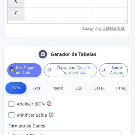
6

7

DataGridXL
data grid by
Gerador de Tabelas
Nos Pague
Copiar para Área de
Baixar
um Café
Transferência
Arquivo
JSON
Excel
Magic
SQL
LaTeX
HTML
Analisar JSON
Minificar Saída
Formato de Dados