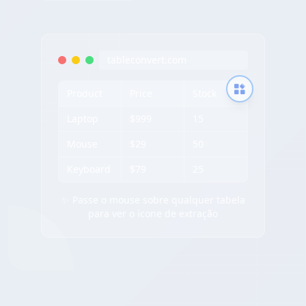
tableconvert.com
Product
Price
Stock
Laptop
$999
15
Mouse
$29
50
Keyboard
$79
25
✨ Passe o mouse sobre qualquer tabela
para ver o ícone de extração