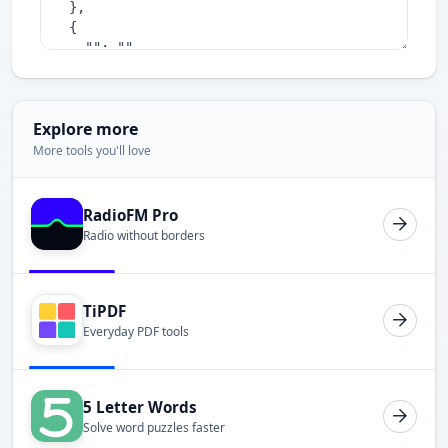
Explore more
More tools you'll love
RadioFM Pro
Radio without borders
TiPDF
Everyday PDF tools
5 Letter Words
Solve word puzzles faster