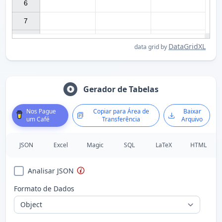
6

7

DataGridXL
data grid by
Gerador de Tabelas
Nos Pague
Copiar para Área de
Baixar
um Café
Transferência
Arquivo
JSON
Excel
Magic
SQL
LaTeX
HTML
Analisar JSON
Formato de Dados