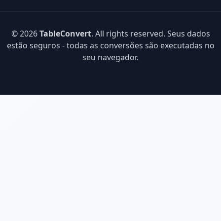
© 2026
TableConvert
. All rights reserved. Seus dados
estão seguros - todas as conversões são executadas no
seu navegador.