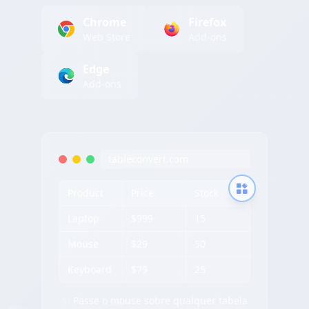
Chrome
Firefox
Web Store
Add-ons
Edge
Add-ons
tableconvert.com
Product
Price
Stock
Laptop
$999
15
Mouse
$29
50
Keyboard
$79
25
✨ Passe o mouse sobre qualquer tabela