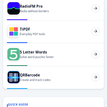
RadioFM Pro
Radio without borders
TiPDF
Everyday PDF tools
5 Letter Words
Solve word puzzles faster
QRBarcode
Create and track codes
QUICK GUIDE