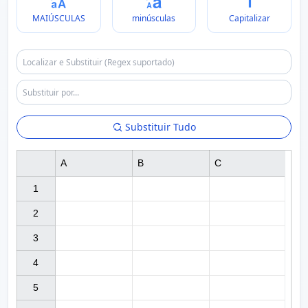
MAIÚSCULAS
minúsculas
Capitalizar
Substituir Tudo
A
B
C
1

2

3

4

5
