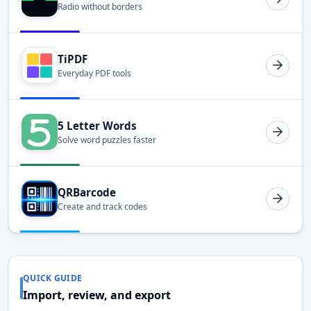
Radio without borders
TiPDF
Everyday PDF tools
5 Letter Words
Solve word puzzles faster
QRBarcode
Create and track codes
QUICK GUIDE
Import, review, and export