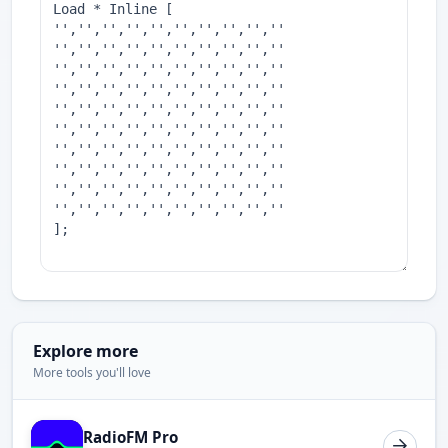
Explore more
More tools you'll love
RadioFM Pro