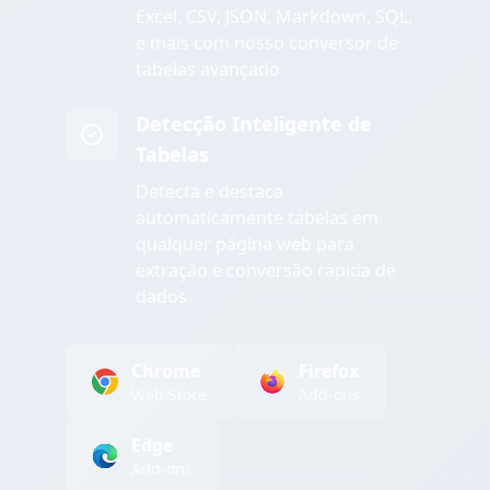
Excel, CSV, JSON, Markdown, SQL,
e mais com nosso conversor de
tabelas avançado
Detecção Inteligente de
Tabelas
Detecta e destaca
automaticamente tabelas em
qualquer página web para
extração e conversão rápida de
dados
Chrome
Firefox
Web Store
Add-ons
Edge
Add-ons