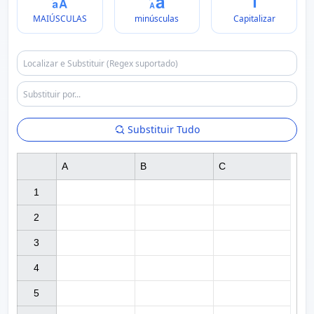
MAIÚSCULAS
minúsculas
Capitalizar
Substituir Tudo
A
B
C
1

2

3

4

5
