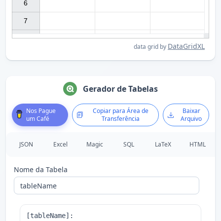
6

7

DataGridXL
data grid by
Gerador de Tabelas
Nos Pague
Copiar para Área de
Baixar
um Café
Transferência
Arquivo
JSON
Excel
Magic
SQL
LaTeX
HTML
Nome da Tabela