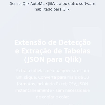
Sense, Qlik AutoML, QlikView ou outro software
habilitado para Qlik.
Extensão de Detecção
e Extração de Tabelas
(JSON para Qlik)
Extraia tabelas de qualquer site com
um clique. Converta para mais de 30
formatos incluindo Excel, CSV, JSON
instantaneamente - sem necessidade
de copiar e colar.