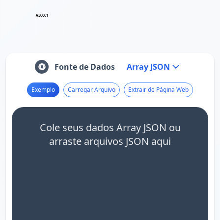
v3.0.1
Fonte de Dados
Array JSON
Exemplo
Carregar Arquivo
Extrair de Página Web
Cole seus dados Array JSON ou
arraste arquivos JSON aqui