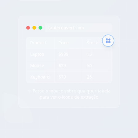
tableconvert.com
Product
Price
Stock
Laptop
$999
15
Mouse
$29
50
Keyboard
$79
25
✨ Passe o mouse sobre qualquer tabela
para ver o ícone de extração