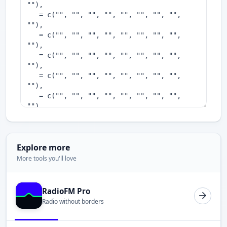
Explore more
More tools you'll love
RadioFM Pro
Radio without borders