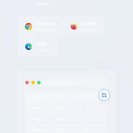
dados
Chrome
Firefox
Web Store
Add-ons
Edge
Add-ons
tableconvert.com
Product
Price
Stock
Laptop
$999
15
Mouse
$29
50
Keyboard
$79
25