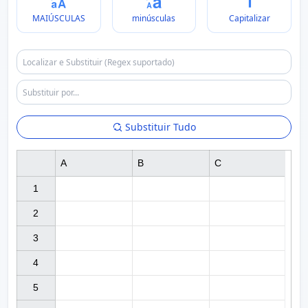
MAIÚSCULAS
minúsculas
Capitalizar
Substituir Tudo
A
B
C
1

2

3

4

5
