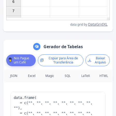
6

7

DataGridXL
data grid by
Gerador de Tabelas
Nos Pague
Copiar para Área de
Baixar
um Café
Transferência
Arquivo
JSON
Excel
Magic
SQL
LaTeX
HTML