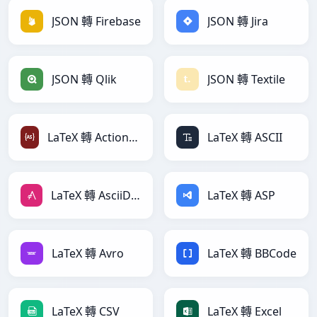
JSON 轉 Firebase
JSON 轉 Jira
JSON 轉 Qlik
JSON 轉 Textile
LaTeX 轉 ActionScript
LaTeX 轉 ASCII
LaTeX 轉 AsciiDoc
LaTeX 轉 ASP
LaTeX 轉 Avro
LaTeX 轉 BBCode
LaTeX 轉 CSV
LaTeX 轉 Excel