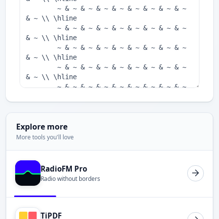
Explore more
More tools you'll love
RadioFM Pro
Radio without borders
TiPDF