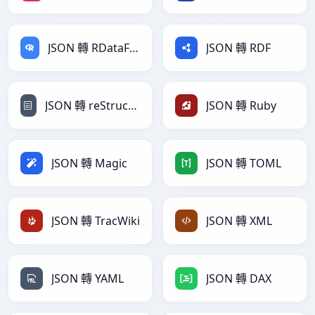
JSON 轉 RDataFrame
JSON 轉 RDF
JSON 轉 reStructuredText
JSON 轉 Ruby
JSON 轉 Magic
JSON 轉 TOML
JSON 轉 TracWiki
JSON 轉 XML
JSON 轉 YAML
JSON 轉 DAX