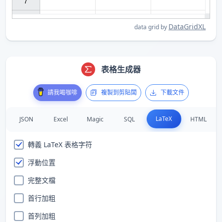
7

DataGridXL
data grid by
表格生成器
請我喝咖啡
複製到剪貼闆
下載文件
LaTeX
JSON
Excel
Magic
SQL
HTML
轉義 LaTeX 表格字符
浮動位置
完整文檔
首行加粗
首列加粗