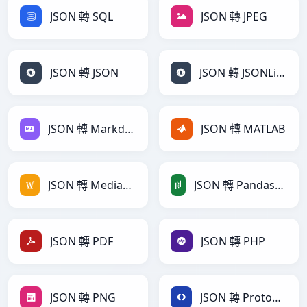
JSON 轉 SQL
JSON 轉 JPEG
JSON 轉 JSON
JSON 轉 JSONLines
JSON 轉 Markdown
JSON 轉 MATLAB
JSON 轉 MediaWiki
JSON 轉 PandasDataFrame
JSON 轉 PDF
JSON 轉 PHP
JSON 轉 PNG
JSON 轉 Protobuf