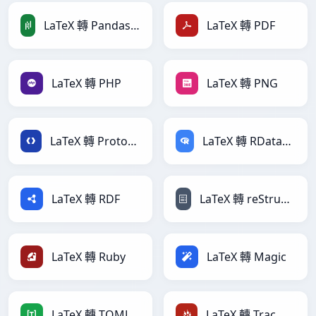
LaTeX 轉 PandasDataFrame
LaTeX 轉 PDF
LaTeX 轉 PHP
LaTeX 轉 PNG
LaTeX 轉 Protobuf
LaTeX 轉 RDataFrame
LaTeX 轉 RDF
LaTeX 轉 reStructuredText
LaTeX 轉 Ruby
LaTeX 轉 Magic
LaTeX 轉 TOML
LaTeX 轉 TracWiki