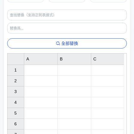
全部替換
A
B
C
1

2

3

4

5

6
