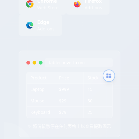
Chrome
Firefox
Web Store
Add-ons
Edge
Add-ons
tableconvert.com
Product
Price
Stock
Laptop
$999
15
Mouse
$29
50
Keyboard
$79
25
✨ 將滑鼠懸停在任何表格上以查看提取圖示