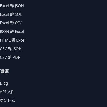
Excel 轉 JSON
Excel 轉 SQL
Excel 轉 CSV
JSON 轉 Excel
HTML 轉 Excel
CSV 轉 JSON
CSV 轉 PDF
資源
Blog
API 文件
更新日誌