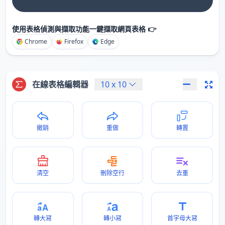
使用表格偵測與擷取功能一鍵擷取網頁表格 👉
Chrome
Firefox
Edge
在線表格編輯器
10
x
10
撤銷
重做
轉置
清空
刪除空行
去重
轉大冩
轉小冩
首字母大冩