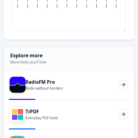
Explore more
More tools you'll love
RadioFM Pro
Radio without borders
TiPDF
Everyday PDF tools