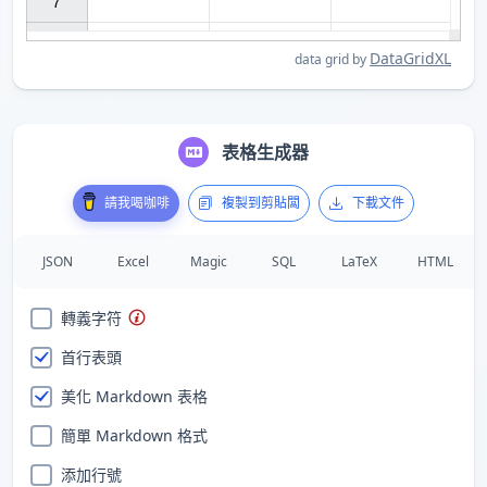
7

DataGridXL
data grid by
表格生成器
請我喝咖啡
複製到剪貼闆
下載文件
JSON
Excel
Magic
SQL
LaTeX
HTML
轉義字符
首行表頭
美化 Markdown 表格
簡單 Markdown 格式
添加行號