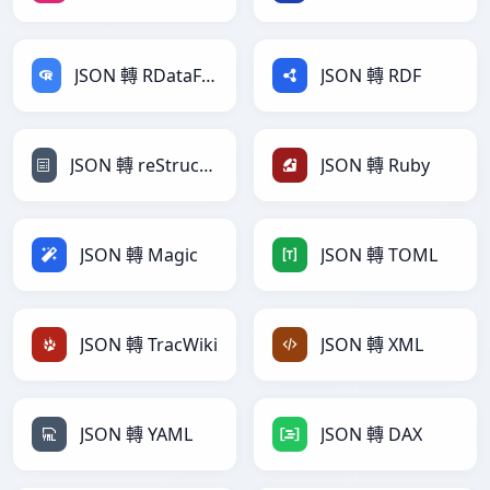
JSON 轉 RDataFrame
JSON 轉 RDF
JSON 轉 reStructuredText
JSON 轉 Ruby
JSON 轉 Magic
JSON 轉 TOML
JSON 轉 TracWiki
JSON 轉 XML
JSON 轉 YAML
JSON 轉 DAX