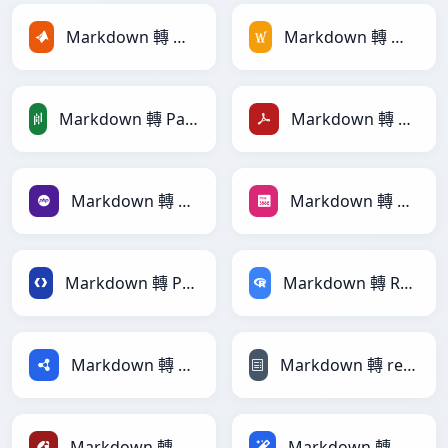
Markdown 轉 MATLAB
Markdown 轉 MediaWiki
Markdown 轉 PandasDataFrame
Markdown 轉 PDF
Markdown 轉 PHP
Markdown 轉 PNG
Markdown 轉 Protobuf
Markdown 轉 RDataFrame
Markdown 轉 RDF
Markdown 轉 reStructuredText
Markdown 轉 Ruby
Markdown 轉 Magic