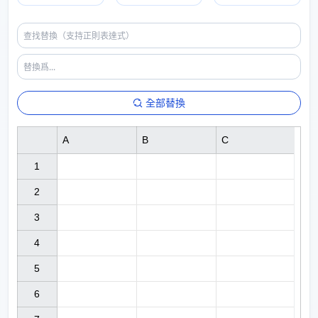
全部替換
A
B
C
1

2

3

4

5

6
