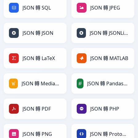
JSON 轉 SQL
JSON 轉 JPEG
JSON 轉 JSON
JSON 轉 JSONLines
JSON 轉 LaTeX
JSON 轉 MATLAB
JSON 轉 MediaWiki
JSON 轉 PandasDataFrame
JSON 轉 PDF
JSON 轉 PHP
JSON 轉 PNG
JSON 轉 Protobuf