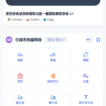
使用表格偵測與擷取功能一鍵擷取網頁表格 👉
Chrome
Firefox
Edge
在線表格編輯器
10
x
10
撤銷
重做
轉置
清空
刪除空行
去重
轉大冩
轉小冩
首字母大冩