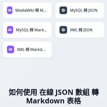
MediaWiki 轉 Markdown
MySQL 轉 JSON
MySQL 轉 Markdown
XML 轉 JSON
XML 轉 Markdown
如何使用 在線 JSON 數組 轉
Markdown 表格