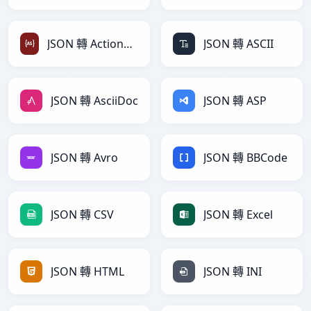
JSON 轉 ActionScript
JSON 轉 ASCII
JSON 轉 AsciiDoc
JSON 轉 ASP
JSON 轉 Avro
JSON 轉 BBCode
JSON 轉 CSV
JSON 轉 Excel
JSON 轉 HTML
JSON 轉 INI