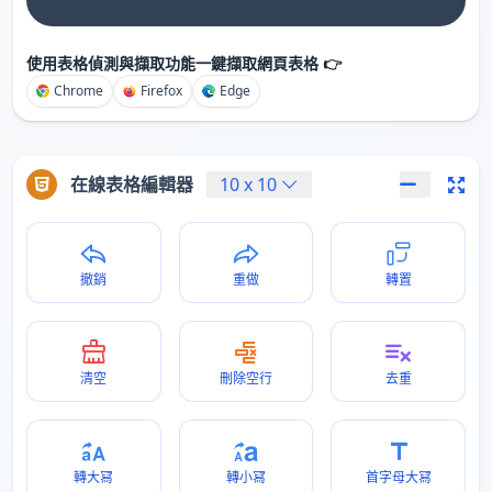
使用表格偵測與擷取功能一鍵擷取網頁表格 👉
Chrome
Firefox
Edge
在線表格編輯器
10
x
10
撤銷
重做
轉置
清空
刪除空行
去重
轉大冩
轉小冩
首字母大冩