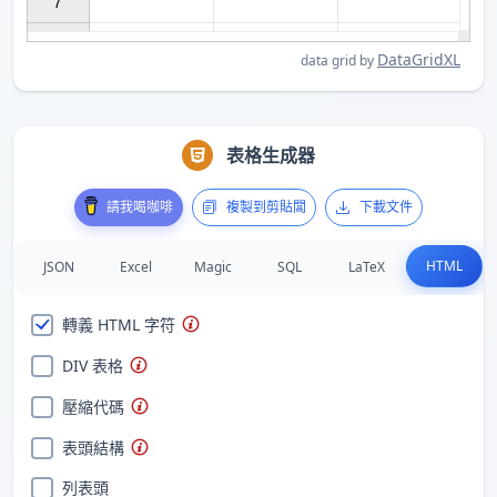
7

DataGridXL
data grid by
表格生成器
請我喝咖啡
複製到剪貼闆
下載文件
HTML
JSON
Excel
Magic
SQL
LaTeX
轉義 HTML 字符
DIV 表格
壓縮代碼
表頭結構
列表頭