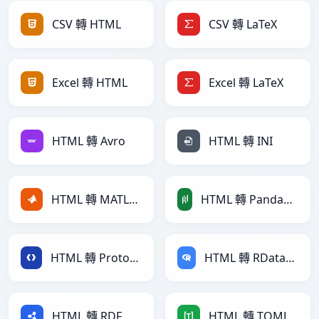
CSV 轉 HTML
CSV 轉 LaTeX
Excel 轉 HTML
Excel 轉 LaTeX
HTML 轉 Avro
HTML 轉 INI
HTML 轉 MATLAB
HTML 轉 PandasDataFrame
HTML 轉 Protobuf
HTML 轉 RDataFrame
HTML 轉 RDF
HTML 轉 TOML