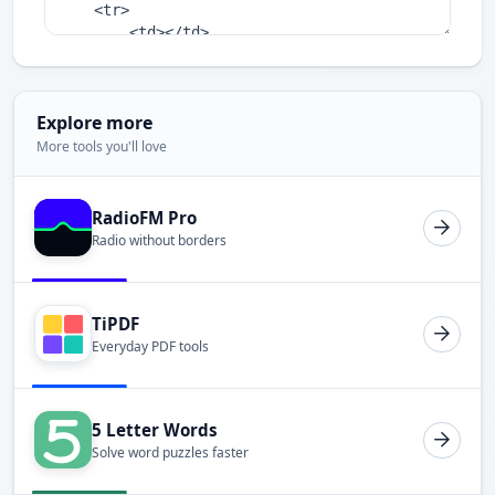
Explore more
More tools you'll love
RadioFM Pro
Radio without borders
TiPDF
Everyday PDF tools
5 Letter Words
Solve word puzzles faster