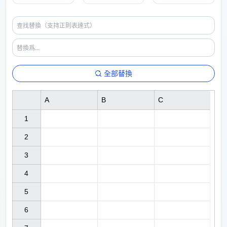
全部替換
A
B
C
1

2

3

4

5

6
