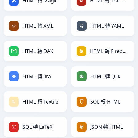
HTML 轉 Magic
HTML 轉 TracWiki
HTML 轉 XML
HTML 轉 YAML
HTML 轉 DAX
HTML 轉 Firebase
HTML 轉 Jira
HTML 轉 Qlik
HTML 轉 Textile
SQL 轉 HTML
SQL 轉 LaTeX
JSON 轉 HTML