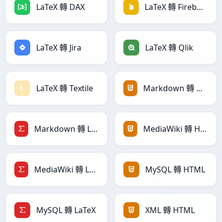
LaTeX 轉 DAX
LaTeX 轉 Firebase
LaTeX 轉 Jira
LaTeX 轉 Qlik
LaTeX 轉 Textile
Markdown 轉 HTML
Markdown 轉 LaTeX
MediaWiki 轉 HTML
MediaWiki 轉 LaTeX
MySQL 轉 HTML
MySQL 轉 LaTeX
XML 轉 HTML