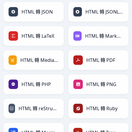
HTML 轉 JSON
HTML 轉 JSONLines
HTML 轉 LaTeX
HTML 轉 Markdown
HTML 轉 MediaWiki
HTML 轉 PDF
HTML 轉 PHP
HTML 轉 PNG
HTML 轉 reStructuredText
HTML 轉 Ruby