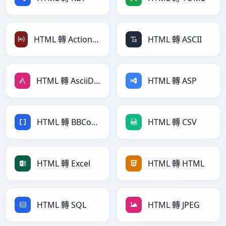
HTML 轉 ActionScript
HTML 轉 ASCII
HTML 轉 AsciiDoc
HTML 轉 ASP
HTML 轉 BBCode
HTML 轉 CSV
HTML 轉 Excel
HTML 轉 HTML
HTML 轉 SQL
HTML 轉 JPEG