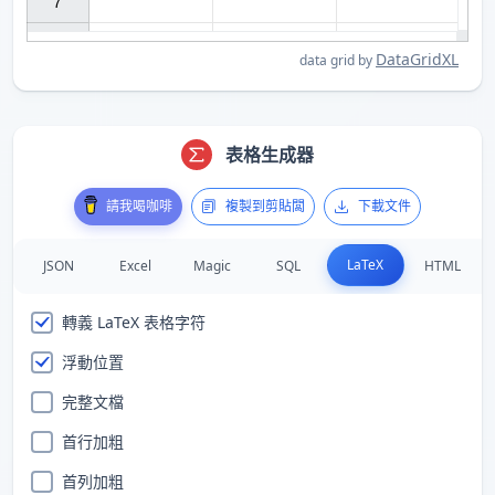
7

DataGridXL
data grid by
表格生成器
請我喝咖啡
複製到剪貼闆
下載文件
LaTeX
JSON
Excel
Magic
SQL
HTML
轉義 LaTeX 表格字符
浮動位置
完整文檔
首行加粗
首列加粗