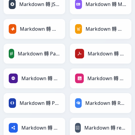
Markdown 轉 JSONLines
Markdown 轉 Markdown
Markdown 轉 MATLAB
Markdown 轉 MediaWiki
Markdown 轉 PandasDataFrame
Markdown 轉 PDF
Markdown 轉 PHP
Markdown 轉 PNG
Markdown 轉 Protobuf
Markdown 轉 RDataFrame
Markdown 轉 RDF
Markdown 轉 reStructuredText