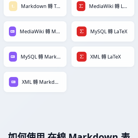
Markdown 轉 Textile
MediaWiki 轉 LaTeX
MediaWiki 轉 Markdown
MySQL 轉 LaTeX
MySQL 轉 Markdown
XML 轉 LaTeX
XML 轉 Markdown
如何使用 在線 Markdown 表