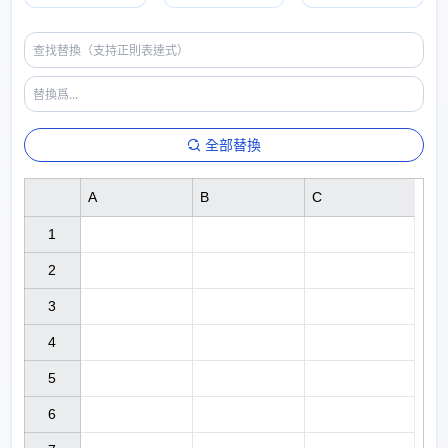
全部替換
A
B
C
1

2

3

4

5

6
