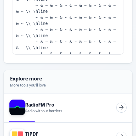
Explore more
More tools you'll love
RadioFM Pro
Radio without borders
TiPDF