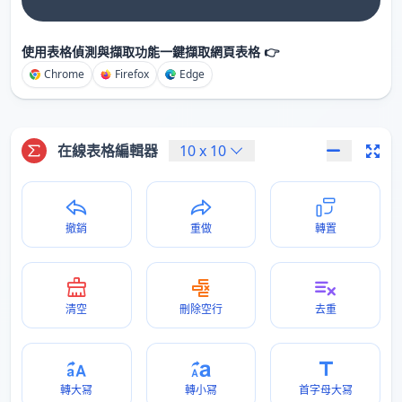
使用表格偵測與擷取功能一鍵擷取網頁表格 👉
Chrome
Firefox
Edge
在線表格編輯器
10
x
10
撤銷
重做
轉置
清空
刪除空行
去重
轉大冩
轉小冩
首字母大冩