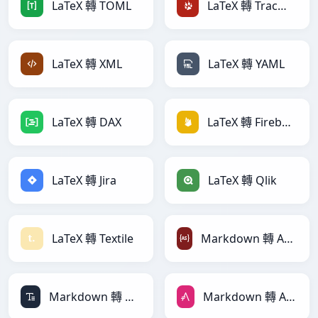
LaTeX 轉 TOML
LaTeX 轉 TracWiki
LaTeX 轉 XML
LaTeX 轉 YAML
LaTeX 轉 DAX
LaTeX 轉 Firebase
LaTeX 轉 Jira
LaTeX 轉 Qlik
LaTeX 轉 Textile
Markdown 轉 ActionScript
Markdown 轉 ASCII
Markdown 轉 AsciiDoc